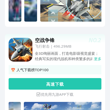
NO.
2
空战争锋
飞行射击
|
496.29MB
全3D绚丽画面，打造电影级视觉盛宴；
经典写实的现代战机和种类繁多的武器、
更多
装备、蓝图，构建强大的军迷博物馆；操
作简便易懂，3分钟开启激烈空战；强大
人气下载榜TOP100
战队组建系统，晋升全能指挥官；丰富的
作战任务（空中作战，地面敌方基地摧
高 速 下 载
毁，资源基地抢夺），再现真实战场；真
人全球实时对战，刺激的战队友谊战，酣
优先用九游APP下载
畅淋漓，不再一个人寂寞打飞机。快加入
《空战争锋》体验扣人心弦的射击快感
吧！