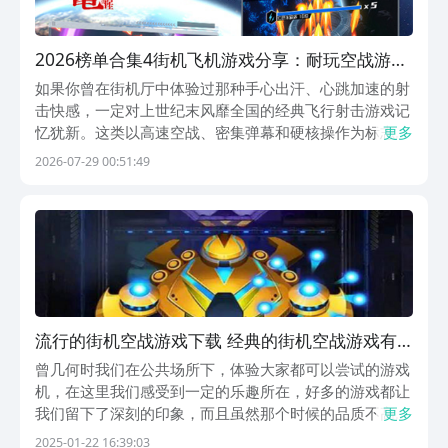
2026榜单合集4街机飞机游戏分享：耐玩空战游戏
before_2
如果你曾在街机厅中体验过那种手心出汗、心跳加速的射
击快感，一定对上世纪末风靡全国的经典飞行射击游戏记
忆犹新。这类以高速空战、密集弹幕和硬核操作为标志的
更多
街机飞机游戏，曾是无数玩家青春里最热血的印记。如
2026-07-29 00:51:49
今，承载着时代情怀的雷电系列正以全新姿态回归——五
款深度还原街机基因、又融合现代技术的飞行射击手游，
已
流行的街机空战游戏下载 经典的街机空战游戏有
哪几款2025
曾几何时我们在公共场所下，体验大家都可以尝试的游戏
机，在这里我们感受到一定的乐趣所在，好多的游戏都让
我们留下了深刻的印象，而且虽然那个时候的品质不高，
更多
但是玩法一定充满新意，街机空战游戏的内容就是小编要
2025-01-22 16:39:03