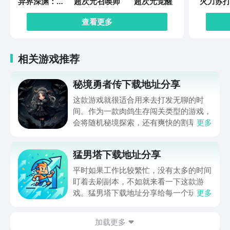
异界深渊：觉
超次元召唤师
超次元觉醒
火力苏打
醒
查看更多
相关游戏推荐
秘境勇者传下载地址分享
这款游戏就很适合用来去打发无聊的时
间。作为一款肉鸽生存闯关类型的游戏，
会将随机秘境探索，还有爽快的割草闯关
更多
全部都放在一起。秘境勇者传下载地址是
在什么地方呢？玩家只需要通过以下的链
猛男塔下载地址分享
接就可以下载。游戏的上手门槛还是比较
低的，一只手就可以操控，很适合用来去
平时如果工作比较繁忙，没有太多的时间
打发无聊的时间，可玩性真的比较高。
盯着去刷副本，不如就来看一下这款游
戏。猛男塔下载地址分享给每一个玩家，
更多
这款游戏主要的就是以挂机角色扮演爬塔
为主。并不需要高强度的动手操作，利用
加载更多
空余的时间就可以慢慢的养成角色，就很