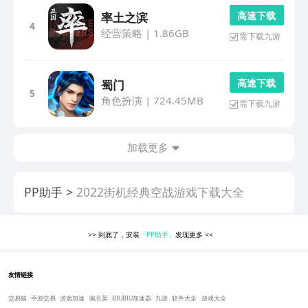
高 速 下 载
率土之滨
4
经营策略
|
1.86GB
需下载九游
高 速 下 载
蜀门
5
角色扮演
|
724.45MB
需下载九游
加载更多
PP助手
2022街机经典空战游戏下载大全
>>
到底了，安装
「PP助手」
发现更多
<<
友情链接
交易猫
手游交易
游戏加速
豌豆荚
BIUBIU加速器
九游
软件大全
游戏大全