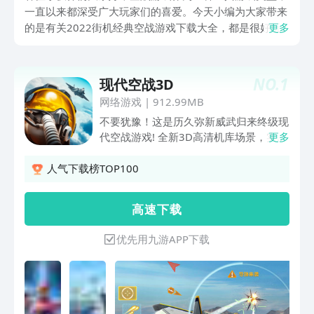
一直以来都深受广大玩家们的喜爱。今天小编为大家带来
的是有关2022街机经典空战游戏下载大全，都是很好玩
更多
也很有特色的空战类游戏。话不多说，跟小编一起看看都
有哪些游戏比较符合你的胃口吧！
NO.
1
现代空战3D
网络游戏
|
912.99MB
不要犹豫！这是历久弥新威武归来终级现
代空战游戏! 全新3D高清机库场景，实力
更多
展示近百款高清重制的近现代经典名机如
歼-20，歼-10B，F-22，苏-57，F-35战
人气下载榜TOP100
机…在新一代具有视网膜显示技术的3D
高清场景中肆意翱翔！排位对战模式现有
高 速 下 载
更多精彩新意，支持给力的4V4团队生死
战！通过邀请好友组队战斗，在令人肾上
优先用九游APP下载
腺素飙升的空战冒险中协力对抗敌机的袭
击以称霸天空！