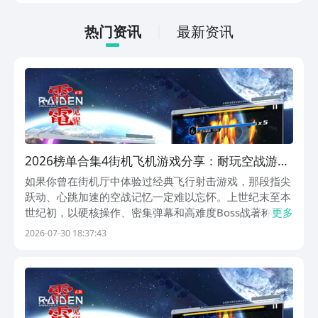
适合那些普通的玩家，大家可以一起来看
一下。
热门资讯
最新资讯
2026榜单合集4街机飞机游戏分享：耐玩空战游戏
before_2
如果你曾在街机厅中体验过经典飞行射击游戏，那段指尖
跃动、心跳加速的空战记忆一定难以忘怀。上世纪末至本
世纪初，以硬核操作、密集弹幕和高难度Boss战著称的飞
更多
机类街机游戏，曾是 arcade 场所当之无愧的人气核心。
2026-07-30 18:37:43
如今，这一代玩家情怀正通过多款高品质复刻与创新续作
重新回归——在九游平台，即可便捷获取并