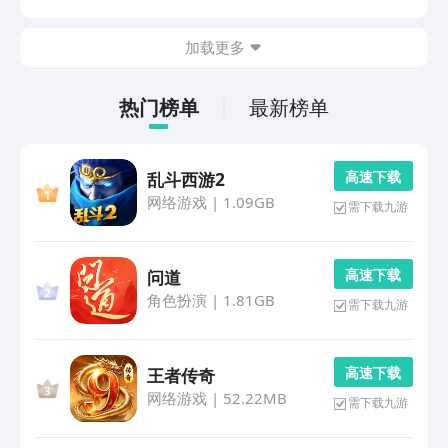
带给你们的，可以前来看看，也许让大家再一次重温起当
初的快感也说不定呢。1、《空战风云》极其出色的画
加载更多
面...
热门榜单
最新榜单
高 速 下 载
乱斗西游2
网络游戏
|
1.09GB
需下载九游
高 速 下 载
问道
角色扮演
|
1.81GB
需下载九游
高 速 下 载
王者传奇
网络游戏
|
52.22MB
需下载九游