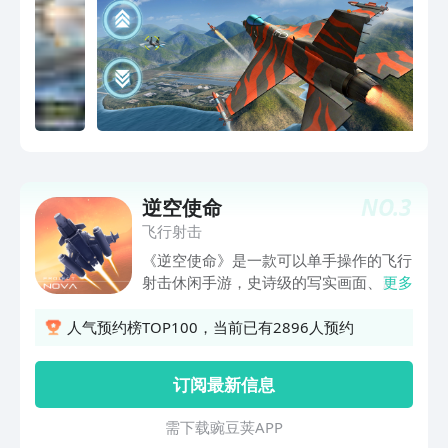
NO.
3
逆空使命
飞行射击
《逆空使命》是一款可以单手操作的飞行
射击休闲手游，史诗级的写实画面、超真
更多
实的打击音效，能够带给你前所未有的沉
浸体验。这里不仅有激情炫酷的战斗，更
人气预约榜TOP100，当前已有2896人预约
有趣味十足的探索玩法，还在等什么，快
来加入这场未来科幻大战吧！ 游戏特
订阅最新信息
色： 「简单轻松的游戏操作」 「身临其
境的科幻大战」 「激动人心的养成收
需 下 载 豌 豆 荚 A P P
集」 「丰富多样的探索玩法」 「神秘炫