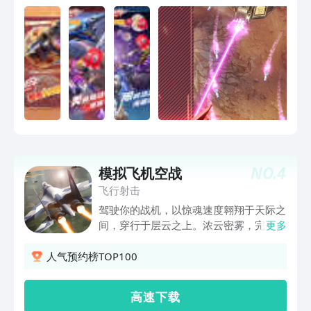
酷的芯片系统」 「紧张刺激的真人对
决」
NO.
4
模拟飞机空战
飞行射击
驾驶你的战机，以惊魂速度翱翔于天际之
间，穿行于层云之上。浓云密雾，完美呈
更多
现。或摧毁敌机，或悠游在云霄之上，本
即时视频游戏定能为你带来前所未有的震
人气预约榜TOP100
撼体验。 - 快拿起你的机枪、火箭、M61
火神式机炮以及制导导弹，即可以与朋友
高 速 下 载
网上空中混战，也可以与成群结队的敌机