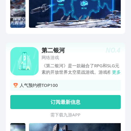
NO.
4
第二银河
网络游戏
《第二银河》是一款融合了RPG和SLG元
素的开放世界太空星战游戏。游戏模拟构
更多
建了一个含有4961个恒星系的宇宙太
空，玩家可驾驶各式太空舰船抢夺稀缺资
人气预约榜TOP100
源，和全星系的玩家们自主交易，还可以
与伙伴组成星舰联盟，与其他的玩家联盟
订阅最新信息
展开无拘束的星系争夺战 这见所未见的
宇宙星空，正是待你去征服的星辰大海。
需 下 载 九 游 A P P