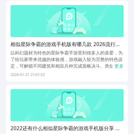
相似星际争霸的游戏手机版有哪几款 2026流行的
类似星际争霸手游安卓下载分享
以科幻题材为特色的星际争霸手游受到很多人的喜爱，为
了给玩家带来优越的体验感，游戏融入较为完整的特色设
定，可解锁不同建筑和相应兵种完成策略决斗。类似星际
更多
争霸的手游有哪些？众多小伙伴都有这样的疑问，小编总
2026-01-21 21:01:52
结多款比较流行的特色作品，所有玩家都可选择适合自己
的模式参与其中，享受无尽乐趣，以及星际中探险战斗
时...
2022还有什么相似星际争霸的游戏手机版分享 和