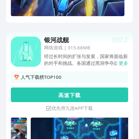
NO.
3
银河战舰
网络游戏
|
315.66MB
经过长时间的扩张与发展，国家将面临新
的对手和挑战。各国通过黑洞争夺战收集
更多
了黑洞秘宝，发现了向外界扩张的奥秘，
为了走向更广阔的世界，不同的国家根据
人气下载榜TOP100
自己的实力找到对手，与新的对手争夺星
际碎片，获取更加珍稀的宇宙资源，拓展
高 速 下 载
星际领地。 浩瀚宇宙，暗流涌动。文明
星空，策略战争。 【银河战舰】作为一
优先用九游APP下载
款以星际科幻为题材的SLG手游，玩家将
化身星际指挥官，进入科技高度发达的太
空文明时代开启全新征战篇章。在浩瀚的