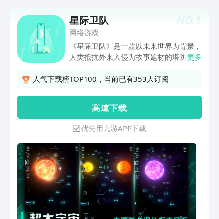
NO.
1
星际卫队
网络游戏
《星际卫队》是一款以未来世界为背景，
人类抵抗外来入侵为故事题材的塔防策略
更多
类手游。 你将暂时撤离地球，在太空中
建立舰队基地，训练护卫军团，打造规模
人气下载榜TOP100，当前已有353人订阅
庞大的科技武器兵工厂。不断提升自己的
作战能力，经历重重关卡，击退虫族大
高 速 下 载
军，保卫地球！ 舰队已经整装待发，长
官，请下达命令吧！
优先用九游APP下载