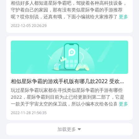
星际争霸一样受欢迎的手游
相信好多人都知道星际争霸吧，驾驶着各种高科技设备，
守护着自己的家园，那有没有类似星际争霸的手游推荐
呢？哎你别说，还真有哦，下面小编就给大家推荐了几款
更多
和星际争霸类的手游，看看小伙伴们有没有喜欢的游戏
2022-12-05 20:26:29
呢？1、《星际卫队》星际卫队是一款雷电射击类手游，
可以说是一款防塔类的游戏，在这个游戏中，为了保护地
球在...
相似星际争霸的游戏手机版有哪几款2022 受欢迎
的质量高的星际游戏分享
玩过星际争霸玩家都在寻找类似星际争霸的手游有哪些
2022，星际争霸到目前为止已经更新到第二部了，它是
一款关于宇宙太空的保卫战，所以小编本次给各位喜欢太
更多
空战争的玩家整理了几款好玩的高质量的星际游戏，具体
2022-11-28 21:56:35
的特色和各自的主题，可以耐心和小编一起看下去哦！可
以看看有哪些是自己喜欢的！1、《星际卫队》它是高
加载更多
度...