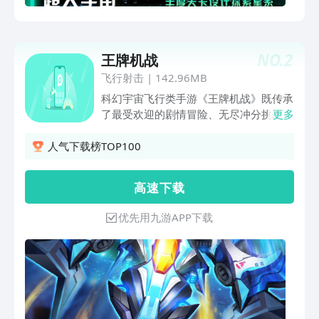
NO.
2
王牌机战
飞行射击
|
142.96MB
科幻宇宙飞行类手游《王牌机战》既传承
了最受欢迎的剧情冒险、无尽冲分挑战两
更多
大经典模式，更有深空探索、PK噩梦
BOSS等六种创意玩法。细腻的画面设
人气下载榜TOP100
计、丰富的战机成长体系、建筑制造及数
百种弹幕关卡设计，给你最酣畅淋漓的指
高 速 下 载
尖爆破体验！弹幕乱舞带你重回真机对战
的热血时代。简单划动，一秒上手。雷电
优先用九游APP下载
走位，技巧为王！宇宙大战一触即发！