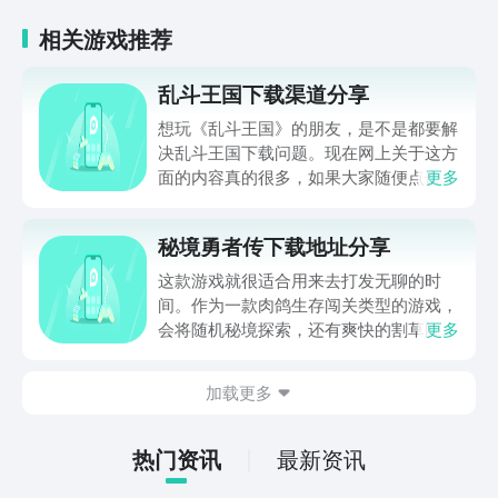
相关游戏推荐
乱斗王国下载渠道分享
想玩《乱斗王国》的朋友，是不是都要解
决乱斗王国下载问题。现在网上关于这方
面的内容真的很多，如果大家随便点击陌
更多
生链接，就很容易遇到安装包信息不完整
的情况。想省去这些麻烦，直接通过九游
秘境勇者传下载地址分享
app进行下载会更加方便，九游是手游福
利最多的游戏平台，在这里不仅能够看到
这款游戏就很适合用来去打发无聊的时
游戏资源，还能及时查看后续的消息、活
间。作为一款肉鸽生存闯关类型的游戏，
动内容等相关信息。
会将随机秘境探索，还有爽快的割草闯关
更多
全部都放在一起。秘境勇者传下载地址是
在什么地方呢？玩家只需要通过以下的链
加载更多
接就可以下载。游戏的上手门槛还是比较
低的，一只手就可以操控，很适合用来去
打发无聊的时间，可玩性真的比较高。
热门资讯
最新资讯