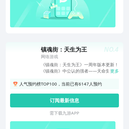
NO.
4
镇魂街：天生为王
网络游戏
《镇魂街：天生为王》一周年版本更新！
《镇魂街》中公认的强者——天命觉醒寄
更多
灵人[皇甫龙斗·天罡]携神武灵[刑天]王者
降临。还有[天武擂台]、[荣誉会战]等全
人气预约榜TOP100，当前已有6147人预约
新常驻玩法及诸多周年福利活动等待镇魂
将们参与。新的一年，喊上伙伴，共庆盛
订阅最新信息
典，重燃这条街！
需 下 载 九 游 A P P