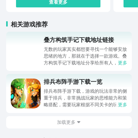
查看更多
相关游戏推荐
叠方构筑手记下载地址链接
无数的玩家其实都想要寻找一个能够安放
思绪的地方，那就在于选择一款游戏。叠
方构筑手记下载地址分享给所有人，这一
更多
款游戏玩起来还是比较简单的，主要是以
休闲体验为主，可以满足大家的体验心
排兵布阵手游下载一览
情。如果大家想要下载这款游戏，其实方
法很简单，通过以下的链接即可先来看一
排兵布阵手游下载，游戏的玩法非常的侧
下游戏的主要乐趣吧。
重于排兵，非常挑战玩家的思维能力和策
略搭配，需要玩家根据不同关卡的玩法设
更多
计，提前的进行策划和部署，还能够迎战
出现的敌方兵力，士兵分为多种类型，每
加载更多
一种士兵都有自己独特的技能，及运用的
方法，可能玩家对这款游戏也颇感兴趣，