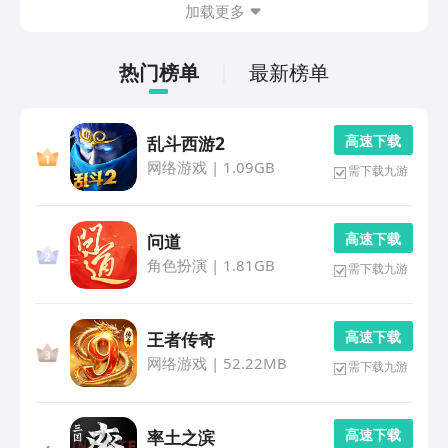
加载更多
热门榜单
最新榜单
高 速 下 载
乱斗西游2
网络游戏
|
1.09GB
需下载九游
高 速 下 载
问道
角色扮演
|
1.81GB
需下载九游
高 速 下 载
王者传奇
网络游戏
|
52.22MB
需下载九游
高 速 下 载
率土之滨