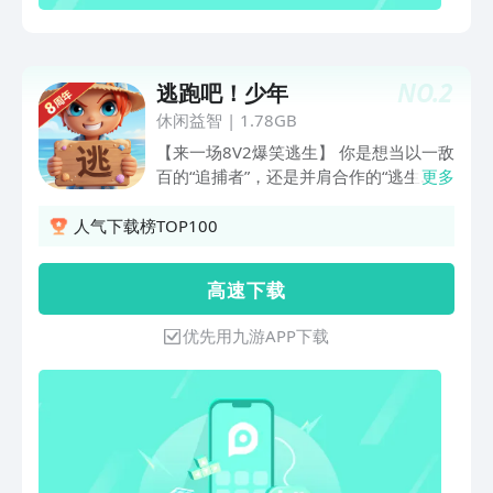
NO.
2
逃跑吧！少年
休闲益智
|
1.78GB
【来一场8V2爆笑逃生】 你是想当以一敌
百的“追捕者”，还是并肩合作的“逃生
更多
者”？据说第一次玩，99%的少年都逃不
出去！除了成功出逃，组团暴捶“追捕
人气下载榜TOP100
者”，体验也是棒棒哒。 【看！花里胡哨
的道具】 菠萝捶人，大葱回血，滑板还
高 速 下 载
能追跑车！各种脑洞大开的道具组合、奇
葩刺激的对抗姿势等你来解锁。江湖上流
优先用九游APP下载
传着一句话：“学物理，上逃跑。