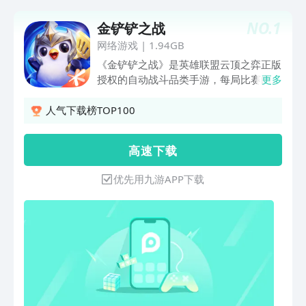
NO.
1
金铲铲之战
网络游戏
|
1.94GB
《金铲铲之战》是英雄联盟云顶之弈正版
授权的自动战斗品类手游，每局比赛由八
更多
名玩家共同进行一场各自为战的博弈对
抗，玩家通过招兵买马，融合英雄，提升
人气下载榜TOP100
战力，排兵布阵，成为最终立于战场上的
赢家。 除了延续经典的玩法之外，还加
高 速 下 载
入了快速模式、双人模式及阵容挑战赛等
更多精彩内容，赶紧体验！
优先用九游APP下载