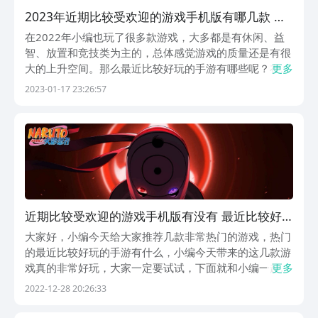
2023年近期比较受欢迎的游戏手机版有哪几款 目
前比较火的手游分享
在2022年小编也玩了很多款游戏，大多都是有休闲、益
智、放置和竞技类为主的，总体感觉游戏的质量还是有很
大的上升空间。那么最近比较好玩的手游有哪些呢？在新
更多
的一年，随着国产游戏的迅速崛起，很多游戏都为玩家带
2023-01-17 23:26:57
来了全新的体验和玩法。以下几款游戏都是小编亲测过不
错的，非常推荐给大家一起入手体验！1、《我的狗狗...
近期比较受欢迎的游戏手机版有没有 最近比较好
玩的手游分享
大家好，小编今天给大家推荐几款非常热门的游戏，热门
的最近比较好玩的手游有什么，小编今天带来的这几款游
戏真的非常好玩，大家一定要试试，下面就和小编一起来
更多
了解看看吧，一定会有你喜欢的一款，喜欢就下载体验。
2022-12-28 20:26:33
1、《火影忍者-疾风传》《火影忍者-疾风传》这是一款
格斗类的二次元角色扮演游戏，这款游戏为动漫《火影...