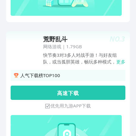
NO.
3
荒野乱斗
网络游戏
|
1.79GB
快节奏3对3多人对战手游！与好友组
队，或当孤胆英雄，畅玩多种模式，3分
更多
钟内一决胜负。 丰富多样的英雄等您解
锁和升级，使用强大的超级技能、星徽之
人气下载榜TOP100
力和随身妙具横扫战场！收集独特皮肤，
让自己与众不同。在乱斗世界的众多神秘
高 速 下 载
地点展开对战！
优先用九游APP下载