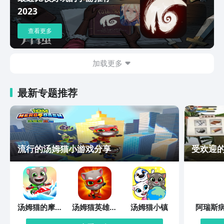
2023
查看更多
加载更多
最新专题推荐
流行的汤姆猫小游戏分享
受欢迎
汤姆猫的摩托
汤姆猫英雄跑
汤姆猫小镇
阿瑞斯
艇
酷