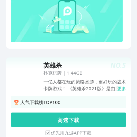
NO.
5
英雄杀
扑克棋牌
|
1.44GB
一亿人都在玩的策略桌游，更好玩的战术
卡牌游戏！ 《英雄杀2021版》是由腾讯
更多
游戏倾力打造的一款卡牌策略桌游，将中
国历史与桌面游戏进行结合。以独有的方
人气下载榜TOP100
式展示了一个个鲜活的历史人物，一段段
精彩的历史故事。除了经典“身份”玩法，
高 速 下 载
还拥有丰富的3V3、排位赛及好友组队等
模式，更革新地融入英雄DIY、宝具搭配
优先用九游APP下载
玩法，万千的关卡挑战，还有最新的世界