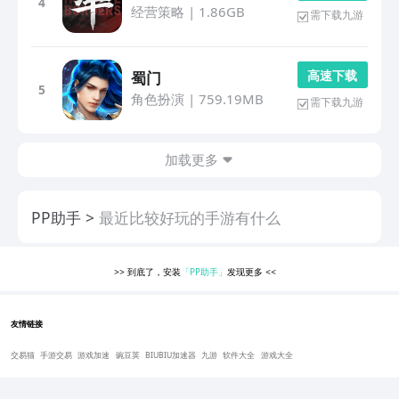
4
经营策略
|
1.86GB
需下载九游
高 速 下 载
蜀门
5
角色扮演
|
759.19MB
需下载九游
加载更多
PP助手
最近比较好玩的手游有什么
>>
到底了，安装
「PP助手」
发现更多
<<
友情链接
交易猫
手游交易
游戏加速
豌豆荚
BIUBIU加速器
九游
软件大全
游戏大全