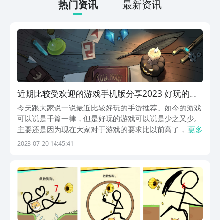
急切的想要连接，现在，就和小编一起来
热门资讯
最新资讯
阅览一下吧！
近期比较受欢迎的游戏手机版分享2023 好玩的手
游有哪几款
今天跟大家说一说最近比较好玩的手游推荐。如今的游戏
可以说是千篇一律，但是好玩的游戏可以说是少之又少。
主要还是因为现在大家对于游戏的要求比以前高了，更加
更多
注重于游戏的体验感。今天小编也整合了几款比较受欢迎
2023-07-20 14:45:41
的游戏，一起来看看吧。1、《月圆之夜》这是一个满是
危机与惊喜的森林探险世界。这里面结合了卡牌和策略
的...