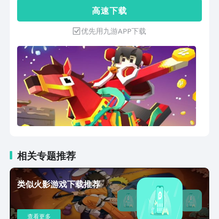
快去抓动物吧！ ■3D卡通像素风，女汉
高 速 下 载
子&真汉子的新“骑”冒险旅程！ ■创新操
作，精妙走位+手疾眼快，体验从未有过
优先用九游APP下载
的虐心与刺激！ ■稀树草原、热带丛
林，世界辣么大，“骑”去看看
相关专题推荐
类似火影游戏下载推荐
查看更多