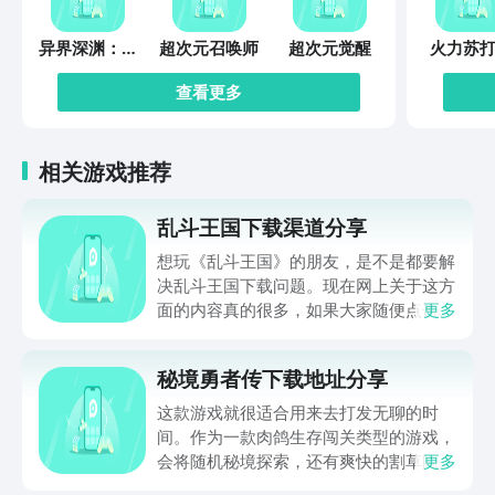
异界深渊：觉
超次元召唤师
超次元觉醒
火力苏打
醒
查看更多
相关游戏推荐
乱斗王国下载渠道分享
想玩《乱斗王国》的朋友，是不是都要解
决乱斗王国下载问题。现在网上关于这方
面的内容真的很多，如果大家随便点击陌
更多
生链接，就很容易遇到安装包信息不完整
的情况。想省去这些麻烦，直接通过九游
秘境勇者传下载地址分享
app进行下载会更加方便，九游是手游福
利最多的游戏平台，在这里不仅能够看到
这款游戏就很适合用来去打发无聊的时
游戏资源，还能及时查看后续的消息、活
间。作为一款肉鸽生存闯关类型的游戏，
动内容等相关信息。
会将随机秘境探索，还有爽快的割草闯关
更多
全部都放在一起。秘境勇者传下载地址是