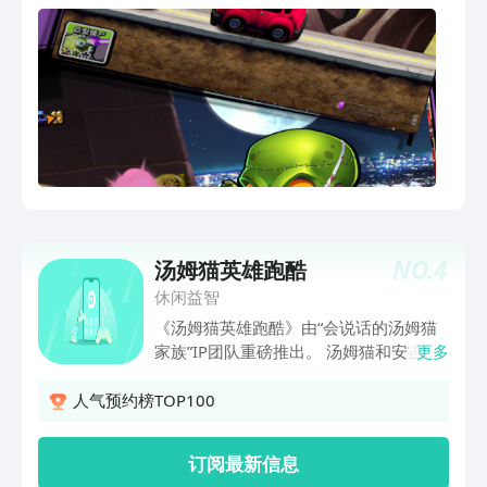
的数字时，可以推翻车辆并感染其中的幸
存者。
NO.
4
汤姆猫英雄跑酷
休闲益智
《汤姆猫英雄跑酷》由“会说话的汤姆猫
家族”IP团队重磅推出。 汤姆猫和安吉拉
更多
将变身为超级英雄，跨过各种障碍，打败
浣熊，拯救家族的小伙伴。 赚取金币和
人气预约榜TOP100
钻石，重建家园；还有持续更新的场景地
图。 楼顶秋千、惊险龙背、中国古城、
订阅最新信息
热带沙滩，都无法阻挡英雄们前进！