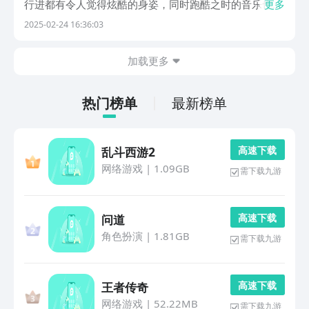
行进都有令人觉得炫酷的身姿，同时跑酷之时的音乐也很
更多
衬托景，挑战起来欢乐无限，还有无尽的关卡能选择试
2025-02-24 16:36:03
玩，其中危险满满，实用道具和金币也很多，快来选择感
兴趣的那一款游戏试玩吧。1、《火柴人跑酷》《火柴人
加载更多
跑...
热门榜单
最新榜单
高 速 下 载
乱斗西游2
网络游戏
|
1.09GB
需下载九游
高 速 下 载
问道
角色扮演
|
1.81GB
需下载九游
高 速 下 载
王者传奇
网络游戏
|
52.22MB
需下载九游