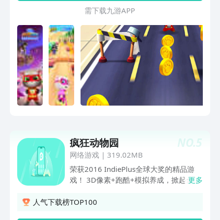
需 下 载 九 游 A P P
NO.
5
疯狂动物园
网络游戏
|
319.02MB
荣获2016 IndiePlus全球大奖的精品游
戏！ 3D像素+跑酷+模拟养成，掀起全
更多
民“套牛Style”！ 非一般的跑酷玩法，另
类的游戏操作让你虐到过瘾！ 史上最Q萌
人气下载榜TOP100
的牛仔来了！为了空中动物园顺利开业，