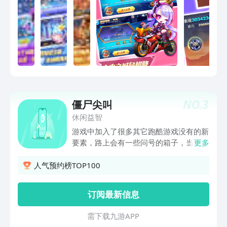
NO.
3
僵尸尖叫
休闲益智
游戏中加入了很多其它跑酷游戏没有的新
要素，路上会有一些问号的箱子，当玩家
更多
吃到带有问号白色方块，僵尸就会进行变
身得到特殊的效果，种类相当多。正式开
人气预约榜TOP100
始玩家会看到一只可爱的绿色小僵尸，玩
家可以靠点击画面来进行跳跃，有分长按
订阅最新信息
的大跳跃跟点击的小跳跃，要视情况来选
择。在奔跑的路上会看到一些停在路上的
需 下 载 九 游 A P P
车辆！当玩家目前的僵尸数目达到车辆上