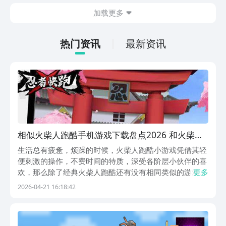
在什么地方呢？玩家只需要通过以下的链
加载更多
接就可以下载。游戏的上手门槛还是比较
低的，一只手就可以操控，很适合用来去
打发无聊的时间，可玩性真的比较高。
热门资讯
最新资讯
相似火柴人跑酷手机游戏下载盘点2026 和火柴人
跑酷类似的的小游戏介绍
生活总有疲惫，烦躁的时候，火柴人跑酷小游戏凭借其轻
便刺激的操作，不费时间的特质，深受各阶层小伙伴的喜
欢，那么除了经典火柴人跑酷还有没有相同类似的游戏
更多
呢？其实还是蛮多的，这些游戏都具备了火柴人跑酷的一
2026-04-21 16:18:42
些核心的乐趣，又有自己专属的特色，闲暇时打开直接就
能玩，轻松驱赶疲惫感，人间烟火藏不住，小游戏里找欢
喜...