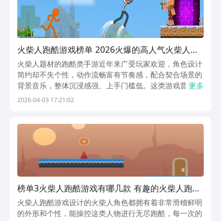
火柴人跑酷游戏榜单 2026火爆的高人气火柴人跑
酷游戏手机版分享
火柴人题材的跑酷类手游近年来广受玩家欢迎，角色设计
简约却不失个性，动作流畅富有节奏感，配合契合场景的
背景音乐，整体沉浸感强、上手门槛低。这类游戏普遍采
更多
用单点触控操作，适合碎片化时间体验，兼具趣味性与挑
2026-04-03 17:21:02
战性。1、《火柴人跑酷》游戏设定在工业风厂区环境
中，玩家控制火柴人持续向前奔跑，通过跳跃或下滑躲避
随
榜单3火柴人跑酷游戏有哪几款 有趣的火柴人跑酷
游戏before_12025
火柴人跑酷游戏设计的火柴人角色都拥有着非常滑稽鲜明
的外形和个性，能操控这类人物进行无尽跑酷，每一次的