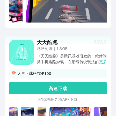
NO.
2
天天酷跑
跑酷竞速
|
1.3GB
《天天酷跑》是腾讯游戏研发的一款休闲
类手机跑酷游戏，在沿袭传统玩法的基础
更多
上，特别加入了闪靓坐骑、萌动宠物等一
系列心动设计，为玩家带来最为得心应手
人气下载榜TOP100
的跑酷体验！
高 速 下 载
优先用九游APP下载