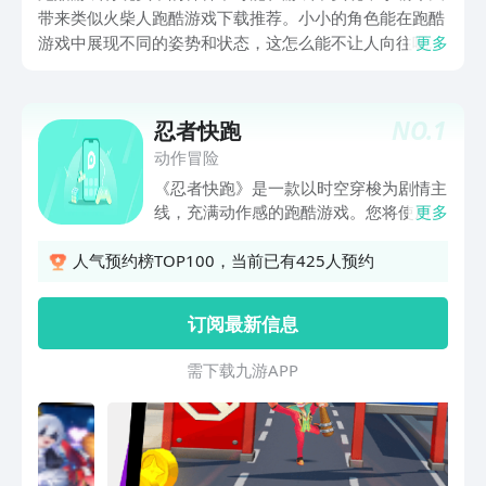
带来类似火柴人跑酷游戏下载推荐。小小的角色能在跑酷
游戏中展现不同的姿势和状态，这怎么能不让人向往呢？
更多
刺激又惊险的赛道，让玩家的手指在其中飞舞，让角色跨
过重重障碍到达终点。这也是手指的跑酷，今天小编就来
推荐几款容易上手的跑酷游戏
NO.
1
忍者快跑
动作冒险
《忍者快跑》是一款以时空穿梭为剧情主
线，充满动作感的跑酷游戏。您将使用各
更多
式各样的忍者，为了拯救处于邪恶乌托邦
的未来世界而进行时空穿梭，在不同时间
人气预约榜TOP100，当前已有425人预约
的不同地点跑酷！ 体验畅快的跑酷游
戏： 经典跑酷与动作游戏的完美结合，
订阅最新信息
闪避、跳跃、打怪，根本停不下来！ 多
种多样的跑酷玩法： 荡秋千、滑翔翼、
需 下 载 九 游 A P P
贴墙跑，各种跑酷玩法应有尽有！ 探索
剧情： 精湛的画面诉说着宏伟的故事背
景，多名角色共同激发有关时空的幻想！