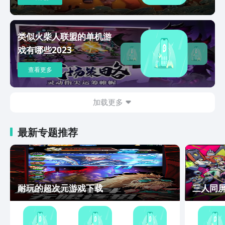
类似火柴人联盟的单机游
戏有哪些2023
查看更多
加载更多
最新专题推荐
耐玩的超次元游戏下载
三人同