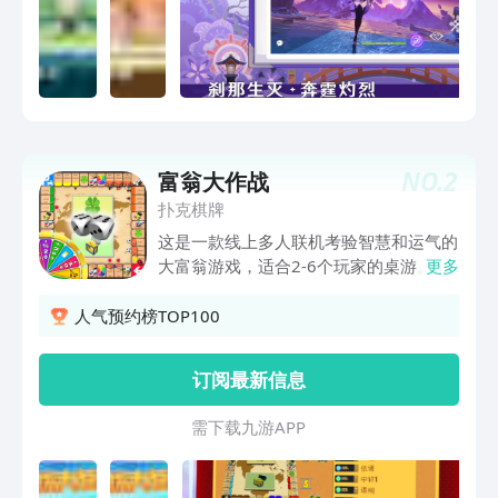
的一款全新开放世界冒险RPG。你将在游
戏中探索一个被称作「提瓦特」的幻想世
界。 在这广阔的世界中，你可以踏遍七
国，邂逅性格各异、能力独特的同伴，与
他们一同对抗强敌，踏上寻回血亲之路；
也可以不带目的地漫游，沉浸在充满生机
的世界里，让好奇心驱使自己发掘各个角
NO.
2
富翁大作战
落的奥秘……
扑克棋牌
这是一款线上多人联机考验智慧和运气的
大富翁游戏，适合2-6个玩家的桌游。你
更多
可以在游戏中交易土地、建造房屋、拍卖
资产，以及体验到惊险刺激大转盘。在棋
人气预约榜TOP100
盘里叱咤风云，垄断土地并且让其他玩家
破产是胜利的唯一条件。 -经典的大富翁
订阅最新信息
玩法，简单的游戏规则，运气与策略并存
才是你的获胜之道。 -多样化的游戏内
需 下 载 九 游 A P P
容，合理运用规则成为 Real大富翁！ -自
定义游戏模式，随心开启或者关闭某些功
能。 -多种游戏模式，你可以