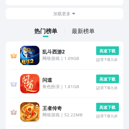
交场合提供恰到好处的娱乐强度，让有限空间焕发无限活
力。1、《英雄如约而至》手游汇聚了多元化的英雄阵
加载更多
容...
热门榜单
最新榜单
高 速 下 载
乱斗西游2
网络游戏
|
1.09GB
需下载九游
高 速 下 载
问道
角色扮演
|
1.81GB
需下载九游
高 速 下 载
王者传奇
网络游戏
|
52.22MB
需下载九游