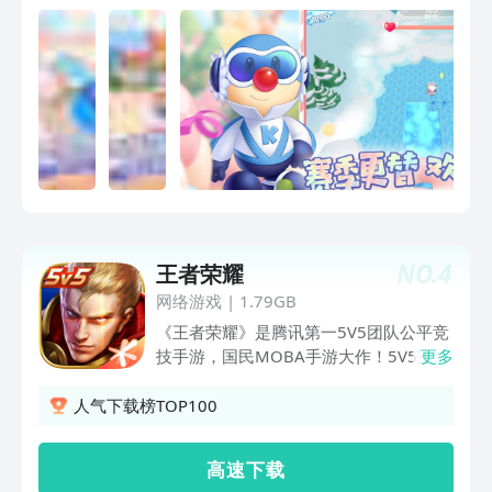
真实的享受悠闲的庄园生活。
NO.
4
王者荣耀
网络游戏
|
1.79GB
《王者荣耀》是腾讯第一5V5团队公平竞
技手游，国民MOBA手游大作！5V5王者
更多
峡谷、公平对战，还原MOBA经典体验；
契约之战、五军对决、边境突围等，带来
人气下载榜TOP100
花式作战乐趣！10秒实时跨区匹配，与
好友开黑上分，向最强王者进击！多款英
高 速 下 载
雄任凭选择，一血、五杀、超神，实力碾