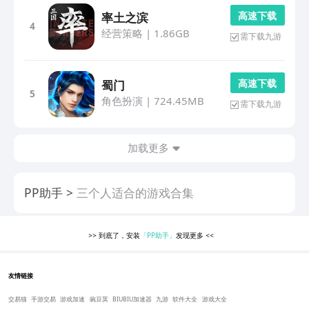
高 速 下 载
率土之滨
4
经营策略
|
1.86GB
需下载九游
高 速 下 载
蜀门
5
角色扮演
|
724.45MB
需下载九游
加载更多
PP助手
三个人适合的游戏合集
>>
到底了，安装
「PP助手」
发现更多
<<
友情链接
交易猫
手游交易
游戏加速
豌豆荚
BIUBIU加速器
九游
软件大全
游戏大全