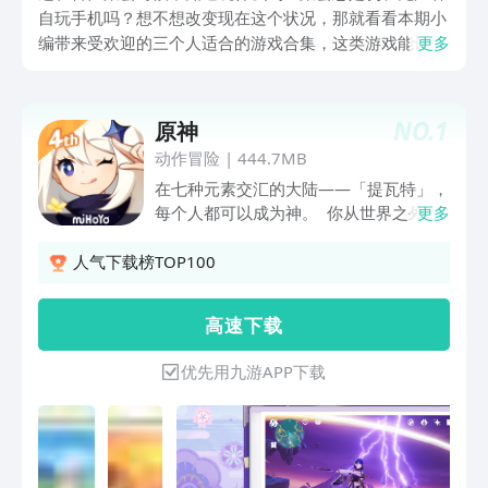
自玩手机吗？想不想改变现在这个状况，那就看看本期小
编带来受欢迎的三个人适合的游戏合集，这类游戏能让你
更多
们的聚会变得非常热闹，想不想成为聚会的焦点，那就赶
快停下脚步来看看这期合集，让你不只是成为聚会之王，
平时也可以跟朋友一起开黑联络感情！
NO.
1
原神
动作冒险
|
444.7MB
在七种元素交汇的大陆——「提瓦特」，
每个人都可以成为神。 你从世界之外漂
更多
流而来，降临大地。在这广阔的世界中，
你自由旅行、结识同伴、寻找掌控尘世元
人气下载榜TOP100
素的七神，直到与分离的血亲重聚，在终
点见证一切旅途的沉淀。 维系者正在死
高 速 下 载
去，创造者尚未到来。面对无法掌控的境
遇，人类总会喟叹自身的无力…… 但在人
优先用九游APP下载
生最陡峭的转折处，若有凡人的渴望达
到，神明的视线就将投射而下。 当失散
的双子在尘沙中重聚、世界的谜底在「神
之眼」中尽数显现之时—— 旅行者，你
将去往何方？ 《原神》是由米哈游自研