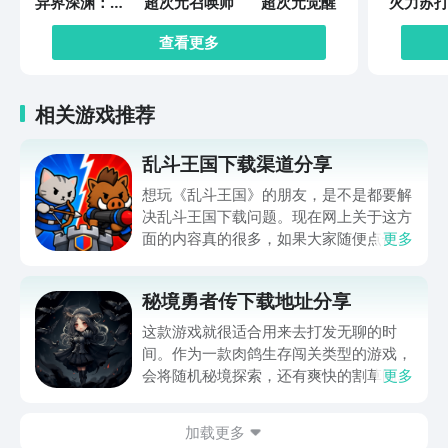
异界深渊：觉
超次元召唤师
超次元觉醒
火力苏打
醒
查看更多
相关游戏推荐
乱斗王国下载渠道分享
想玩《乱斗王国》的朋友，是不是都要解
决乱斗王国下载问题。现在网上关于这方
面的内容真的很多，如果大家随便点击陌
更多
生链接，就很容易遇到安装包信息不完整
的情况。想省去这些麻烦，直接通过九游
秘境勇者传下载地址分享
app进行下载会更加方便，九游是手游福
利最多的游戏平台，在这里不仅能够看到
这款游戏就很适合用来去打发无聊的时
游戏资源，还能及时查看后续的消息、活
间。作为一款肉鸽生存闯关类型的游戏，
动内容等相关信息。
会将随机秘境探索，还有爽快的割草闯关
更多
全部都放在一起。秘境勇者传下载地址是
在什么地方呢？玩家只需要通过以下的链
加载更多
接就可以下载。游戏的上手门槛还是比较