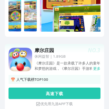
NO.
3
摩尔庄园
休闲益智
|
1.89GB
《摩尔庄园》是一款承载了许多人的童年
和梦想的游戏，《摩尔庄园》手游将是一
更多
个集怀旧、益智、养成、社交和剧情为一
体的休闲社区。手游在保留页游经典的同
人气下载榜TOP100
时，又加入了全新的社交元素，它将继
承“摩尔庄园”的品牌优点，延续生动的角
高 速 下 载
色和丰富精彩的故事情节，并且采用全新
的3D形式呈现，将那些熟悉、美好的场
优先用九游APP下载
景更立体地呈现在玩家眼前，让小摩尔更