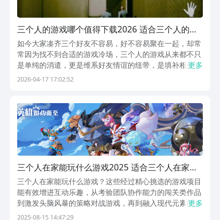
三个人的游戏哪个值得下载2026 适合三个人的游
戏合辑
如今大家凑齐三个好友不容易，好不容易聚在一起，却常
常因为找不到合适的游戏冷场，三个人的游戏从来都不只
是单纯的消遣，更是维系好友情谊的纽带，是填补相处空
更多
白的温柔载体，能在轻松互动中，放下生活的疲惫，重温
2026-04-17 17:02:52
并肩相伴的欢喜，都说三人同行有欢喜，选对游戏更能添
情谊。1、《后室密室多人逃脱》《后室密室多人逃
脱》...
三个人在家能玩什么游戏2025 适合三个人在家玩
的游戏榜单
三个人在家能玩什么游戏？这些经过精心挑选的游戏项目
能有效增进互动乐趣，从考验团队协作能力的闯关类作品
到激发头脑风暴的策略对战游戏，再到融入现代元素的经
更多
典街机重制版，每款都经过专业测评，确保能为小范围社
2025-08-15 14:47:29