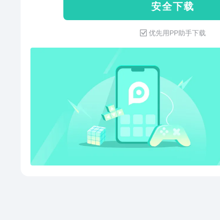
安 全 下 载
推荐给好友一起来玩哦~
优先用PP助手下载