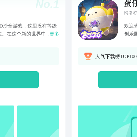
No.
1
蛋
网络游
D沙盒游戏，这里没有等级
欢迎
法。在这个新的世界中，你
更多
创乐
这个新的世界，你能过着平
神秘
张刺激的冒险生活。最后还
上百
人气下载榜TOP100
伴，一起欢乐。
残，
度极
充满
图，