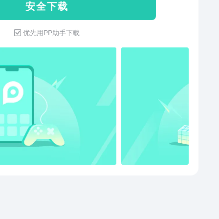
安 全 下 载
优先用PP助手下载