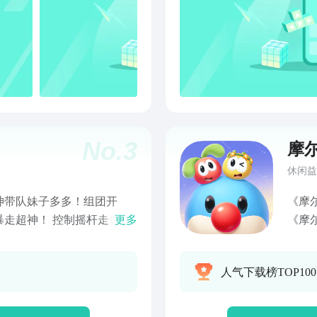
No.
3
摩
休闲益
神带队妹子多多！组团开
《摩
走超神！ 控制摇杆走位你
更多
《摩
，就会变长。 小心！蛇头
情为
生大量小圆点。 长按加速
了全
人气下载榜TOP10
撞上，就可以吃掉尸体迅速
生动
小伙伴们比比谁更长吧！ 如
呈现
时给我们留下宝贵的意见，
让小