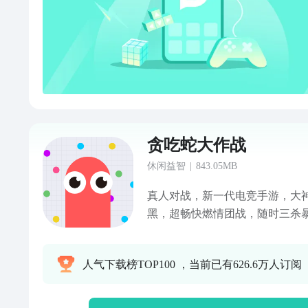
贪吃蛇大作战
休闲益智
|
843.05MB
真人对战，新一代电竞手游，大
黑，超畅快燃情团战，随时三杀暴
的小蛇，吃掉地图上彩色的小圆点
碰到其他贪吃蛇就会死亡，并且产
人气下载榜TOP100 ，当前已有626.6万人订阅
键，用巧妙的走位让蛇身被别人
变长。 无尽模式or限时模式，和
果你喜欢贪吃蛇大作战，欢迎随