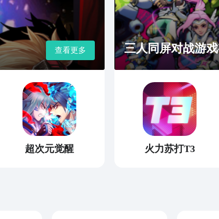
三人同屏对战游戏
查看更多
超次元觉醒
火力苏打T3