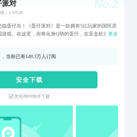
No.
2
仔派对
戏
|
1.97GB
光临蛋仔岛！《蛋仔派对》是一款拥有5亿玩家的国民原
园游戏。在这里，你将化身Q萌的蛋仔，在盲盒机背后的
更多
世界——蛋仔岛，展开一段奇妙的闯关之旅。游戏内含
张风格各异的地图关卡、数十种休闲娱乐玩法，不怕手
 ，当前已有149.3万人订阅
趣味无穷~海量高萌盲盒外观，来邂逅你的心动款！自由
高的乐园编辑器，助你打造独一无二的乐园地图！更有
脑洞与想象的蛋仔乐园，集结上亿张玩家原创乐园地
安 全 下 载
等你和蛋搭子一同游玩打卡！
优先用PP助手下载