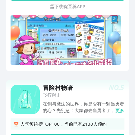
至如归的五星商场吧！
需 下 载 豌 豆 荚 A P P
NO.
5
冒险村物语
飞行射击
在剑与魔法的世界，你是否有一颗当勇者
的心？先别急！大家都去当勇者了，没人
更多
指挥可不行。在这里，所有勇者都是你
的“打工仔”，而你要做的，是经营村庄抓
人气预约榜TOP100，当前已有2130人预约
好后勤，发布招募任务，做一个“幕后大