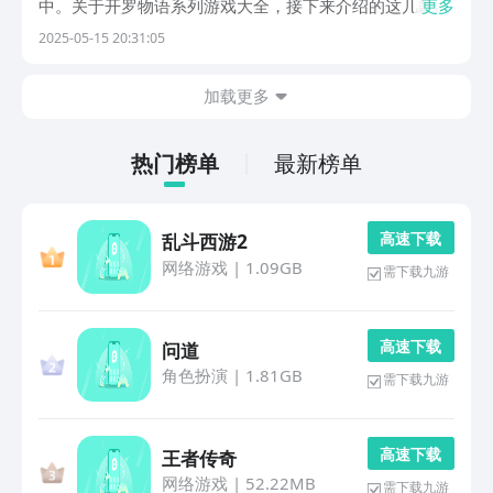
中。关于开罗物语系列游戏大全，接下来介绍的这几款，
更多
不妨进行全方位的了解，无论是经营度假岛或者是食堂
2025-05-15 20:31:05
等，都需要发挥自己在经营这方面的实力，也是好玩又有
趣的。1、《开罗水上乐园》这款玩家将经营水上乐园的
加载更多
游...
热门榜单
最新榜单
高 速 下 载
乱斗西游2
网络游戏
|
1.09GB
需下载九游
高 速 下 载
问道
角色扮演
|
1.81GB
需下载九游
高 速 下 载
王者传奇
网络游戏
|
52.22MB
需下载九游