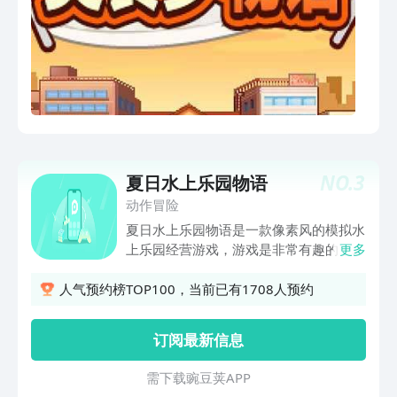
客。扩大店铺、开设分店、从乡村小馆成
为都市网红名店！
NO.
3
夏日水上乐园物语
动作冒险
夏日水上乐园物语是一款像素风的模拟水
上乐园经营游戏，游戏是非常有趣的，在
更多
这里想要让你的度假村受到更多人的欢
迎，你需要去做出更多的努力，游戏中的
人气预约榜TOP100，当前已有1708人预约
玩法有趣，操作简单，喜欢的朋友快来西
西下载吧！
订阅最新信息
需 下 载 豌 豆 荚 A P P