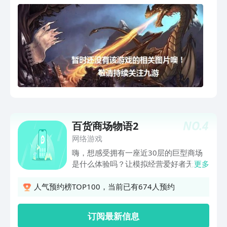
NO.
4
百货商场物语2
网络游戏
嗨，想感受拥有一座近30层的巨型商场
是什么体验吗？让模拟经营爱好者无法抗
更多
拒的又一经典开罗游戏，等待你来开启。
这里有涵盖日用美容、娱乐餐饮的全面店
人气预约榜TOP100，当前已有674人预约
铺，有来自沙漠旅馆、太空飞船甚至异世
界的迥异顾客，有萧条繁盛不停轮转的经
订阅最新信息
济行情，在15年内，积极经营，打造宾