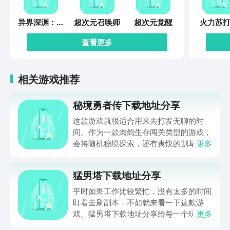
异界深渊：觉
超次元召唤师
超次元觉醒
火力苏打
醒
查看更多
相关游戏推荐
秘境勇者传下载地址分享
这款游戏就很适合用来去打发无聊的时
间。作为一款肉鸽生存闯关类型的游戏，
会将随机秘境探索，还有爽快的割草闯关
更多
全部都放在一起。秘境勇者传下载地址是
在什么地方呢？玩家只需要通过以下的链
猛男塔下载地址分享
接就可以下载。游戏的上手门槛还是比较
低的，一只手就可以操控，很适合用来去
平时如果工作比较繁忙，没有太多的时间
打发无聊的时间，可玩性真的比较高。
盯着去刷副本，不如就来看一下这款游
戏。猛男塔下载地址分享给每一个玩家，
更多
这款游戏主要的就是以挂机角色扮演爬塔