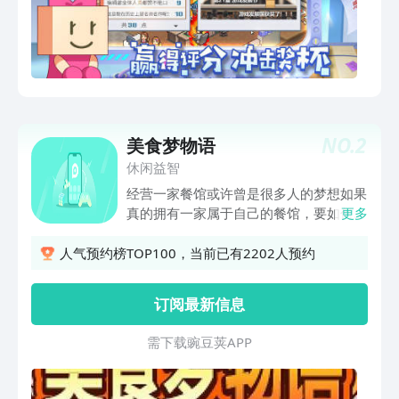
国第一游戏公司吗？
NO.
2
美食梦物语
休闲益智
经营一家餐馆或许曾是很多人的梦想如果
真的拥有一家属于自己的餐馆，要如何将
更多
它经营成梦想的模样呢？【料理研发自由
随心】帝王蟹芝士？海胆秘传调味料香
人气预约榜TOP100，当前已有2202人预约
草？黑暗料理还是传世美食？你只管脑洞
大开，其余交给顾客的味蕾！【员工培养
订阅最新信息
因材施教】接待高手、管理人员、街头艺
人，前厅氛围你来打造！中餐达人、西餐
需 下 载 豌 豆 荚 A P P
名厨、日料大师，后厨灵魂你来掌控！
【经营挑战步步为营】收集精美食材、满
足刁钻顾客、发现传世菜谱，征服神秘顾