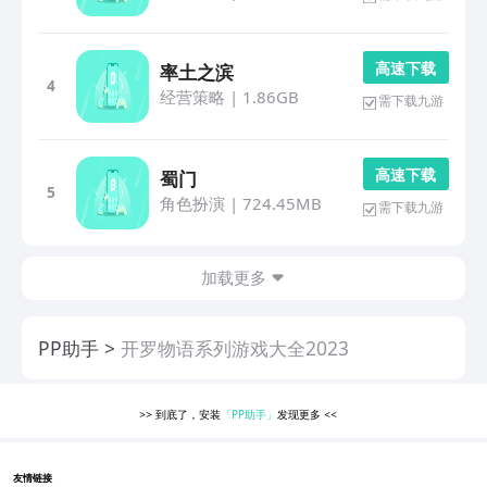
高 速 下 载
率土之滨
4
经营策略
|
1.86GB
需下载九游
高 速 下 载
蜀门
5
角色扮演
|
724.45MB
需下载九游
加载更多
PP助手
开罗物语系列游戏大全2023
>>
到底了，安装
「PP助手」
发现更多
<<
友情链接