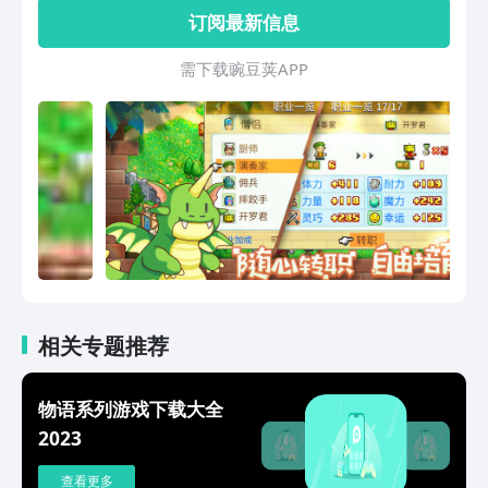
BOSS”！没错，就是看着勇者外出征战洞
订阅最新信息
窟沼泽，在村庄里吃喝玩乐，所有金币通
通流入你的腰包！努力将鲜为人知的小村
需 下 载 豌 豆 荚 A P P
落建设成“冒险者最想居住的城镇”吧！开
罗游戏经典之作，万千开罗迷入坑之选！
剑与魔法，即刻启程！
相关专题推荐
物语系列游戏下载大全
2023
查看更多