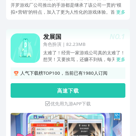
开罗游戏厂公司推出的手游都是继承了该公司一贯的“模
拟+营销”的特点，加入了更为人性化的游戏体验。首先，
更多
游戏的特色就在于其整体风格的创新，将公司经营和策略
角色扮演融为一体，游戏中玩家需要扮演不同的上级角
色，负责公司的各种营销策略和员工运营管理。其次，游
NO.
1
发展国
戏操作非常简单，在享受玩乐的同时还能学到许多管理技
角色扮演
|
82.23MB
巧和策略思考。
太难了！经营一家游戏公司真的太难了！
想哭！又要挨骂，还赚不到钱，每天都在
更多
破产的边缘徘徊。如今加上我，开发团队
还有3个人，为了维持下去，我们已经连
人气下载榜TOP100，当前已有1980人订阅
吃3个月泡面了！今天的程序猿又迟到
了，原因是为了经营公司，已经卖掉了自
高 速 下 载
己的衣服，每天只穿一条内裤来上班，经
常在上班路上被城管以扰乱风纪为由抓
优先用九游APP下载
走。那个戴头套的是谁？还能是谁，策划
自从上次被玩家痛骂之后就发誓，不做出
一款全国第一的游戏永不以真面目示人！
都是老板不行？什么？那要不然你来，我
这个位置给你坐！你敢带领我们，成为全