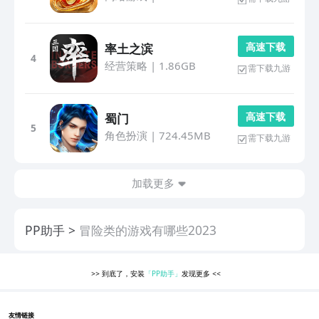
高 速 下 载
率土之滨
4
经营策略
|
1.86GB
需下载九游
高 速 下 载
蜀门
5
角色扮演
|
724.45MB
需下载九游
加载更多
PP助手
冒险类的游戏有哪些2023
>>
到底了，安装
「PP助手」
发现更多
<<
友情链接