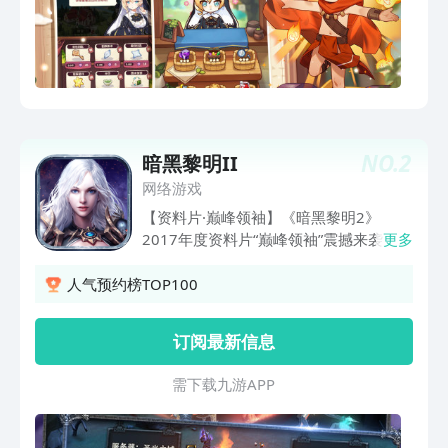
NO.
2
暗黑黎明II
网络游戏
【资料片·巅峰领袖】《暗黑黎明2》
2017年度资料片“巅峰领袖”震撼来袭！界
更多
限突破，等级提升，巅峰四转开启无限可
能！单枪匹马，独闯试炼“勇者之塔”！跨
人气预约榜TOP100
服野外战场，群战乱斗、制霸称王！终极
之战谁登王者，暗黑大陆又将掀起怎样的
订阅最新信息
波澜？巅峰领袖，等你来战！
需 下 载 九 游 A P P