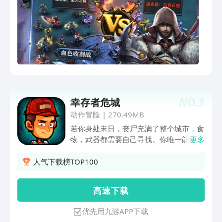
NO.
3
幸存者危城
动作冒险
|
270.49MB
若你身处末日，丧尸充满了整个城市，食
物，武器都需要自己寻找。你唯一能做的
更多
就是尽可能的活下去，并且想尽办法逃出
这座城市。《幸存者-危城》是以僵尸屠
人气下载榜TOP100
城、游戏主人公处于行尸走肉中求得生存
为大背景从而进行展开的。玩家在这个末
高 速 下 载
日世界里需要收集资源、建造安全屋，制
作道具用以抵御僵尸。没有主线剧情，随
优先用九游APP下载
机资源物品，僵尸刷新，NPC偶遇，谁知