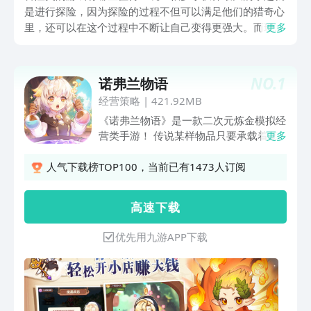
是进行探险，因为探险的过程不但可以满足他们的猎奇心
里，还可以在这个过程中不断让自己变得更强大。而现在
更多
的探险游戏不但画面高清，让人身临其境，而且玩法也是
相当出众，让人爱不释手。今天小编也整理了几款冒险类
型的游戏，下面就一起开启冒险之旅吧！
NO.
1
诺弗兰物语
经营策略
|
421.92MB
《诺弗兰物语》是一款二次元炼金模拟经
营类手游！ 传说某样物品只要承载着某
更多
个人或某个种族的意志或感情，就可以变
化成接近人类的模样。故事发生在诺弗兰
人气下载榜TOP100，当前已有1473人订阅
边境的一个小岛上，原初魔女露西姆和其
养母逻辑魔女经营着一家小小的炼金铺~
高 速 下 载
优先用九游APP下载