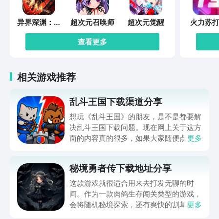
异界深渊：觉
超次元召唤师
超次元觉醒
火力苏打
醒
查看更多
相关游戏推荐
乱斗王国下载渠道分享
想玩《乱斗王国》的朋友，是不是都要解
决乱斗王国下载问题。现在网上关于这方
面的内容真的很多，如果大家随便点击陌
更多
生链接，就很容易遇到安装包信息不完整
的情况。想省去这些麻烦，直接通过九游
秘境勇者传下载地址分享
app进行下载会更加方便，九游是手游福
利最多的游戏平台，在这里不仅能够看到
这款游戏就很适合用来去打发无聊的时
游戏资源，还能及时查看后续的消息、活
间。作为一款肉鸽生存闯关类型的游戏，
动内容等相关信息。
会将随机秘境探索，还有爽快的割草闯关
更多
全部都放在一起。秘境勇者传下载地址是