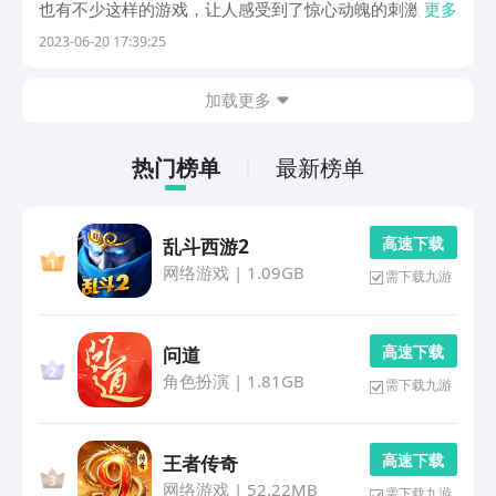
也有不少这样的游戏，让人感受到了惊心动魄的刺激，同
更多
时也能欣赏到各个地区的美丽风景，而今天给你们展示
2023-06-20 17:39:25
的，就是为所有的冒险者量身定做的，而且都是经典之
作，不会让你们失望。1、《暖雪》《暖雪》是一款很受
加载更多
欢...
热门榜单
最新榜单
高 速 下 载
乱斗西游2
网络游戏
|
1.09GB
需下载九游
高 速 下 载
问道
角色扮演
|
1.81GB
需下载九游
高 速 下 载
王者传奇
网络游戏
|
52.22MB
需下载九游