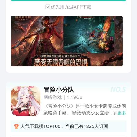
优先用九游APP下载
NO.
5
冒险小分队
网络游戏
|
1.19GB
《冒险小分队》是一款少女卡牌养成休闲
策略类手游。 精致动态少女立绘，策略
更多
阵容组合搭配，休闲佛系又护肝，精彩活
动丰富玩法，体验不一样的少女冒险大
人气下载榜TOP100，当前已有1825人订阅
陆！ 世界背景： 冒险世界的危机逐渐浮