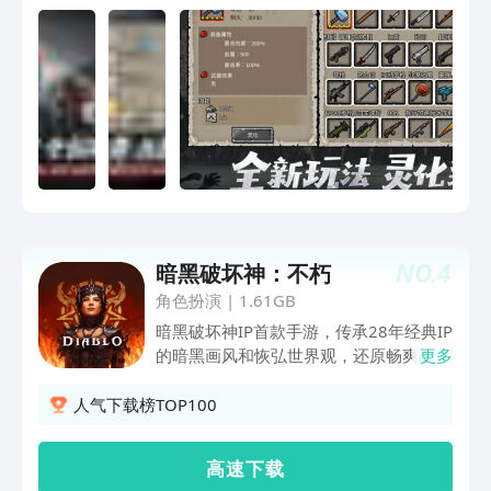
道下一刻会发生什么。
NO.
4
暗黑破坏神：不朽
角色扮演
|
1.61GB
暗黑破坏神IP首款手游，传承28年经典IP
的暗黑画风和恢弘世界观，还原畅爽战斗
更多
和沉浸式探索乐趣，并创造了全新故事剧
情和玩法。庇护之地迎来曦光时代，开启
人气下载榜TOP100
掌上暗黑宇宙新篇章！《暗黑破坏神：不
朽》×《炉石传说》联动开启！
高 速 下 载