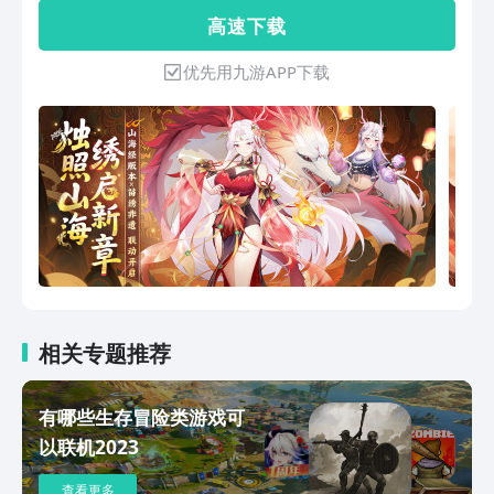
现，让所有种族们感受到危险的气息。为
高 速 下 载
了抵制危机的彻底爆发，残存的人类指挥
官与正义少女组建了“绿洲联盟”，用高墙
优先用九游APP下载
保护人们的安全。 信奉科技、知识的富
有人类选择用科技武装自己的身体；隐居
在森林深处的原始半兽族生存受到威胁，
相关专题推荐
有哪些生存冒险类游戏可
以联机2023
查看更多