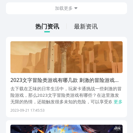
在什么地方呢？玩家只需要通过以下的链
加载更多
接就可以下载。游戏的上手门槛还是比较
低的，一只手就可以操控，很适合用来去
打发无聊的时间，可玩性真的比较高。
热门资讯
最新资讯
2023文字冒险类游戏有哪几款 刺激的冒险游戏推
荐
去下载在乏味的日常生活中，玩家卡通挑战一些刺激的冒
险游戏，那么2023文字冒险类游戏有哪些？在这里激发
无限的热情，还能触发很多未知的危险，可以享受欢乐的
更多
冒险时光，在游戏中集结小队一起出发，下面就是今天小
2023-09-21 17:45:53
编分享给大家好玩的文字类冒险游戏推荐。1、《剑气除
魔》在这款游戏中以优美的文字给玩家讲述了一个刺激...