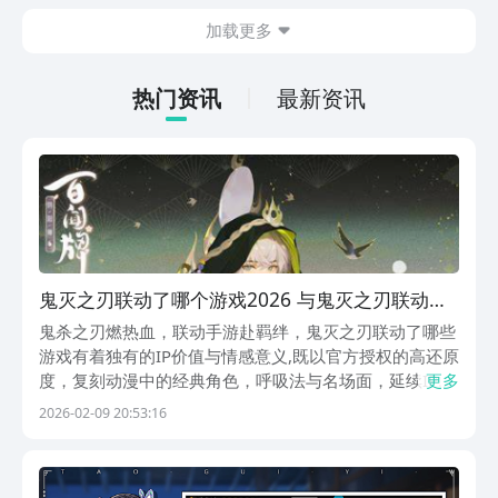
在什么地方呢？玩家只需要通过以下的链
加载更多
接就可以下载。游戏的上手门槛还是比较
低的，一只手就可以操控，很适合用来去
打发无聊的时间，可玩性真的比较高。
热门资讯
最新资讯
鬼灭之刃联动了哪个游戏2026 与鬼灭之刃联动的
游戏手机版汇总
鬼杀之刃燃热血，联动手游赴羁绊，鬼灭之刃联动了哪些
游戏有着独有的IP价值与情感意义,既以官方授权的高还原
度，复刻动漫中的经典角色，呼吸法与名场面，延续IP所
更多
传递的勇气,坚守与同伴羁绊，又以多样玩法，弥补动漫
2026-02-09 20:53:16
意难平，感受IP背后的温暖与力量，五款联动皆正版，并
肩逐光赴荣光。1、《阴阳师：百闻牌》卡牌复...