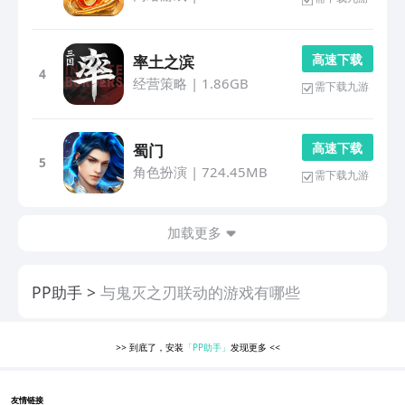
高 速 下 载
率土之滨
4
经营策略
|
1.86GB
需下载九游
高 速 下 载
蜀门
5
角色扮演
|
724.45MB
需下载九游
加载更多
PP助手
与鬼灭之刃联动的游戏有哪些
>>
到底了，安装
「PP助手」
发现更多
<<
友情链接