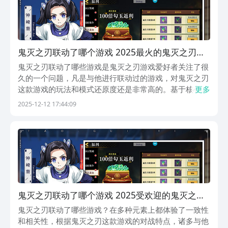
鬼灭之刃联动了哪个游戏 2025最火的鬼灭之刃联
动游戏分享
鬼灭之刃联动了哪些游戏是鬼灭之刃游戏爱好者关注了很
久的一个问题，凡是与他进行联动过的游戏，对鬼灭之刃
这款游戏的玩法和模式还原度还是非常高的。基于核心的
更多
角色炭治郎等，设计了很多不一样的角色形象。无论是职
2025-12-12 17:44:09
业角色的联动上，还是画面场景的联动上都会给玩家带来
沉浸式的体验，在视觉和操作上也能够体验到其中的区
别...
鬼灭之刃联动了哪个游戏 2025受欢迎的鬼灭之刃
联动游戏介绍
鬼灭之刃联动了哪些游戏？在多种元素上都体验了一致性
和相关性，根据鬼灭之刃这款游戏的对战特点，诸多与他