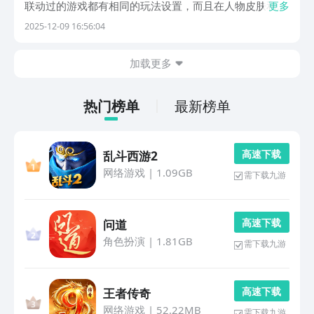
联动过的游戏都有相同的玩法设置，而且在人物皮肤和角
更多
色的类型上既做出了一些改变，也保留了这款游戏中的一
2025-12-09 16:56:04
些经典玩法。在黑石启示和阴阳师妖怪屋游戏中，根据鬼
灭之刃中的妖怪类型设计了一系列需要与之对抗的妖怪
加载更多
与...
热门榜单
最新榜单
高 速 下 载
乱斗西游2
网络游戏
|
1.09GB
需下载九游
高 速 下 载
问道
角色扮演
|
1.81GB
需下载九游
高 速 下 载
王者传奇
网络游戏
|
52.22MB
需下载九游