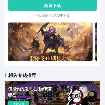
到3D暗黑动作手游《魔渊之刃》。 【职
高 速 下 载
业随武器：十八般武艺随意切换】 【扎
实动作感：用操作以下克上】 【随机与
优先用九游APP下载
奇遇：百种Buff的深渊法盘】 【丰富的
BD构筑：创造你的装备套路】 【组队或
偶遇：封魔之路并不孤独】
相关专题推荐
值得玩的鬼灭之刃游戏有
哪些
查看更多