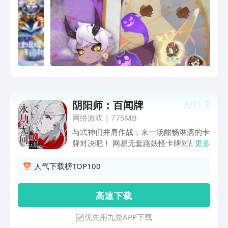
NO.
3
阴阳师：百闻牌
网络游戏
|
775MB
与式神们并肩作战，来一场酣畅淋漓的卡
牌对决吧！ 网易无套路妖怪卡牌对战手
更多
游《阴阳师：百闻牌》。逾百位顶级画
师，以匠心绘制的精美卡牌，演绎《阴阳
人气下载榜TOP100
师》中耳熟能详的经典角色。置身穿行三
界的秘境楼船中，化身为妖，与百鬼共
高 速 下 载
游，以全新的原创规则展开燃情对决。丰
富的策略、公平的对战、精致的和风，这
优先用九游APP下载
是你前所未见的CCG新体验。