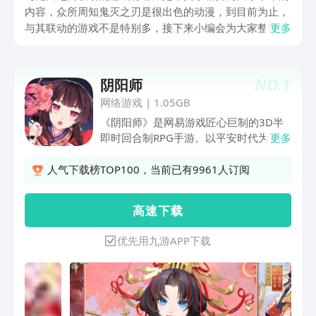
内容，众所周知鬼灭之刃是很出色的动漫，到目前为止，
与其联动的游戏不是特别多，接下来小编会为大家整理出
更多
来，感兴趣的朋友就下载体验一下。这些游戏有好看的画
风，和原著相似的剧情发展，可以带大家进入到一个真实
的动漫世界当中。
NO.
1
阴阳师
网络游戏
|
1.05GB
《阴阳师》是网易游戏匠心巨制的3D半
即时回合制RPG手游。以平安时代为背
更多
景，讲述人鬼共生的奇幻故事。在唯美写
意的画风下，玩家将化身实力强大的阴阳
人气下载榜TOP100，当前已有9961人订阅
师，与众多妖怪式神缔结契约，探寻不可
思议的故事。 恢弘而梦幻的世界观，万
高 速 下 载
物皆可化灵。高沉浸感体验，以阴阳师独
特视角，跨越阴阳守护两界羁绊，在彼世
优先用九游APP下载
与式神一起战斗吧！ ☆写意画面再现☆
3D唯美画面，再现绮丽古意世界。五芒
星显现，以一纸符咒连通阴阳。 ☆魑魅
魍魉共行☆ 人鬼共生，召集百鬼式神。
妖魅百态外观与特效相呈，华丽觉醒将妖