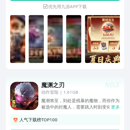
位式神崽崽们一起，在MOBA战场中创造
优先用九游APP下载
属于你们的全新故事吧！
NO.
5
魔渊之刃
动作冒险
|
1.61GB
魔潮将至，到处是残暴的魔物，而你作为
被选中的封魔人，需要跳入时刻变化的暗
更多
黑深渊，构筑最适合你的武器和装备套
路，凭借操作战胜每一个魔物，进入深渊
人气下载榜TOP100
更深处。 暗黑深渊，一刃封魂。欢迎来