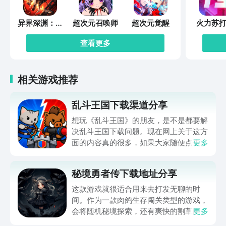
异界深渊：觉
超次元召唤师
超次元觉醒
火力苏打
醒
查看更多
相关游戏推荐
乱斗王国下载渠道分享
想玩《乱斗王国》的朋友，是不是都要解
决乱斗王国下载问题。现在网上关于这方
面的内容真的很多，如果大家随便点击陌
更多
生链接，就很容易遇到安装包信息不完整
的情况。想省去这些麻烦，直接通过九游
秘境勇者传下载地址分享
app进行下载会更加方便，九游是手游福
利最多的游戏平台，在这里不仅能够看到
这款游戏就很适合用来去打发无聊的时
游戏资源，还能及时查看后续的消息、活
间。作为一款肉鸽生存闯关类型的游戏，
动内容等相关信息。
会将随机秘境探索，还有爽快的割草闯关
更多
全部都放在一起。秘境勇者传下载地址是