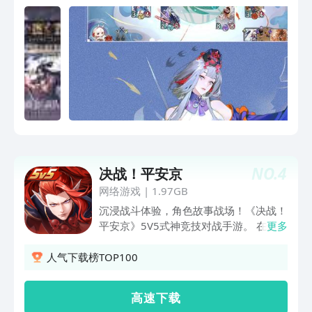
NO.
4
决战！平安京
网络游戏
|
1.97GB
沉浸战斗体验，角色故事战场！《决战！
平安京》5V5式神竞技对战手游。 在这
更多
里，你不是式神故事的旁观者；与心仪式
神缔结契约，释放式神独特技能组合，激
人气下载榜TOP100
活式神羁绊战术连携，在瞬息万变的平安
京战场，演绎你和式神的高光时刻，解锁
高 速 下 载
平行时空式神人生！ 快来和平安京的百