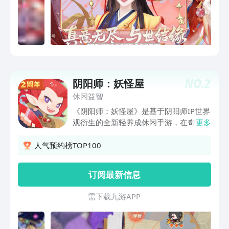
怪传说一一还原。 ☆共书百鬼奇谭☆ 跌
宕起伏的角色剧情，塑造个性鲜明的式神
人设，在陪伴与战斗中守护彼此羁绊。
☆畅享视听体验☆ 声优献声，大师级作
曲配乐，以精美CG动画展现，打造沉浸
式视听体验。 ☆跨越现世虚拟☆ 多种互
动玩法、创新LBS地图玩法及广场多人社
NO.
2
阴阳师：妖怪屋
交空间，将平安世界延续至现世。 ☆沉
浸斗技对战☆ 3D半即时回合制战斗，在
休闲益智
极具打击感的画面中畅享战斗的快感。跨
《阴阳师：妖怪屋》是基于阴阳师IP世界
越次元，体验无限可能。
观衍生的全新轻养成休闲手游，在奇妙的
更多
剪纸世界里，山兔、酒吞、茨木、萤
草……大家熟悉的式神们纷纷化身为萌态
人气预约榜TOP100
可掬又性格各异的小妖怪，在庭院里度过
轻松欢乐的日常生活。 你将作为庭院的
订阅最新信息
家主，照顾小妖怪们的生活起居，建设和
布置自己的庭院，了解不同小妖怪的喜怒
需 下 载 九 游 A P P
哀乐，以及管理庭院中的大小事务，发掘
各种庭院彩蛋……