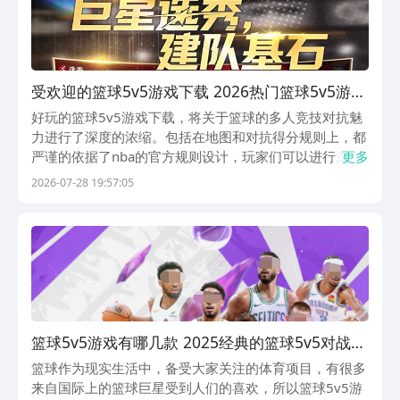
受欢迎的篮球5v5游戏下载 2026热门篮球5v5游戏
有哪几款
好玩的篮球5v5游戏下载，将关于篮球的多人竞技对抗魅
力进行了深度的浓缩。包括在地图和对抗得分规则上，都
严谨的依据了nba的官方规则设计，玩家们可以进行深度
更多
的团队合作，也可以教练的职责掌控着篮球队，在5V5的
2026-07-28 19:57:05
团队配合下，连战连捷成为世界范围内冠绝群雄的篮球
队。1、《NBA2K22次世代》《NBA2K2...
篮球5v5游戏有哪几款 2025经典的篮球5v5对战游
戏手机版推荐
篮球作为现实生活中，备受大家关注的体育项目，有很多
来自国际上的篮球巨星受到人们的喜欢，所以篮球5v5游