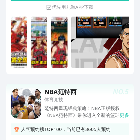
优先用九游APP下载
NO.
5
NBA范特西
体育竞技
范特西重现经典策略！NBA正版授权
《NBA范特西》带你进入全新的篮球世
更多
界，体验不一样的篮球经典！ 《NBA范
特西》采用职业联赛真实数据进行同步变
人气预约榜TOP100，当前已有3605人预约
化的体育类模拟经营手机游戏，玩家可在