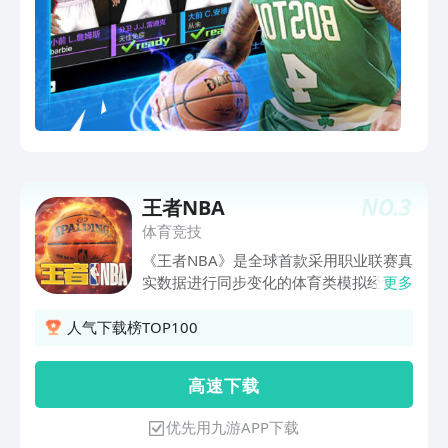
NO.
3
王者NBA
体育竞技
《王者NBA》是全球首款采用职业联赛真
实数据进行同步变化的体育类模拟经营手
更多
机游戏，玩家可在游戏中收集球员进行比
赛，畅享篮球游戏的乐趣。游戏以篮球联
人气下载榜TOP100
赛为背景，在游戏中玩家将扮演一名职业
篮球经理人，签约篮球巨星组建强力的梦
高 速 下 载
幻阵容去争夺篮球场上的至高荣耀。游戏
的主要内容是阵容搭配，球员选择，比赛
优先用九游APP下载
场上的指挥调度，战术变化，球队装备强