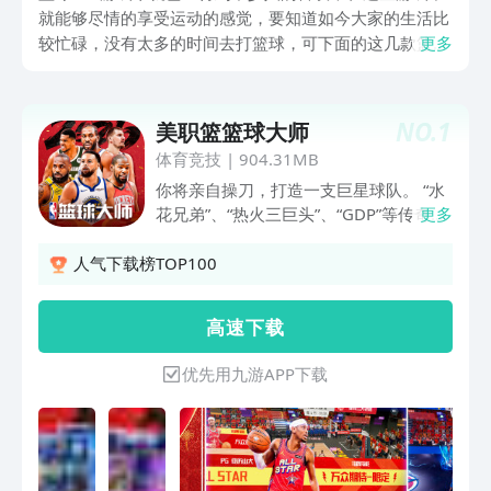
就能够尽情的享受运动的感觉，要知道如今大家的生活比
较忙碌，没有太多的时间去打篮球，可下面的这几款篮球
更多
游戏就能够满足人们在玩游戏时的心情，真的不要过于的
忽视。到底什么样的游戏更值得大家关注呢？不如就选择
以下的这几款，每一款都有趣味性。
NO.
1
美职篮篮球大师
体育竞技
|
904.31MB
你将亲自操刀，打造一支巨星球队。 “水
花兄弟”、“热火三巨头”、“GDP”等传奇阵
更多
容任意搭配。 甚至你还能在勇士队阵中
加入奥尼尔和邓肯的“双塔组合”。 交易经
人气下载榜TOP100
营中的运筹帷幄，联盟对战时的烽火硝
烟，逆境绝杀后的热血沸腾。 王朝更
高 速 下 载
迭，巨星闪耀。在这里，应有尽有！ 快
来开启专属你的篮球故事吧！
优先用九游APP下载