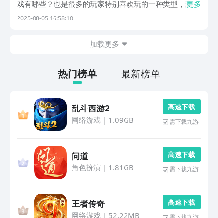
戏有哪些？也是很多的玩家特别喜欢玩的一种类型，满足
更多
需求的，可以在展开对抗的过程中，发挥每个球员他们所
2025-08-05 16:58:10
具备的实力，也有融入了大家耳熟能详的篮球明星。1、
《NBA篮球世界》在这款融入了现实比赛数据作为基...
加载更多
热门榜单
最新榜单
高 速 下 载
乱斗西游2
网络游戏
|
1.09GB
需下载九游
高 速 下 载
问道
角色扮演
|
1.81GB
需下载九游
高 速 下 载
王者传奇
网络游戏
|
52.22MB
需下载九游