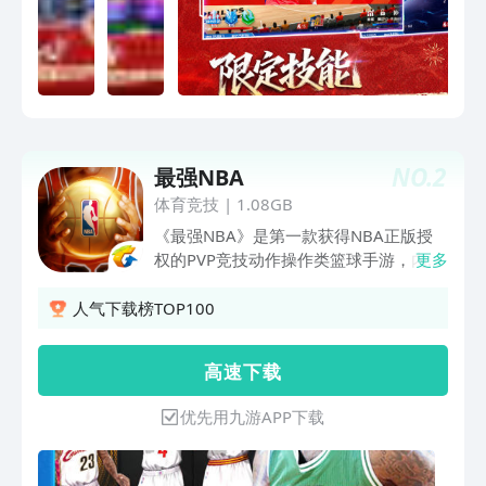
NO.
2
最强NBA
体育竞技
|
1.08GB
《最强NBA》是第一款获得NBA正版授
权的PVP竞技动作操作类篮球手游，内有
更多
豪华NBA球星阵容，真实细腻画面和热血
实况对战场景，是所有篮球迷的必玩大
人气下载榜TOP100
作！ 【真实球星】 游戏内高度还原NBA
球星面貌，并拥有超过700位NBA现役球
高 速 下 载
员及超过30位NBA名人堂传奇球星竞技
数据，参考真实球员能力数值，打造独特
优先用九游APP下载
专属的技能系统。 【炫技操控】 基于次
世代动画引擎开发的动画系统 + 大量的
实时动作捕捉的动画