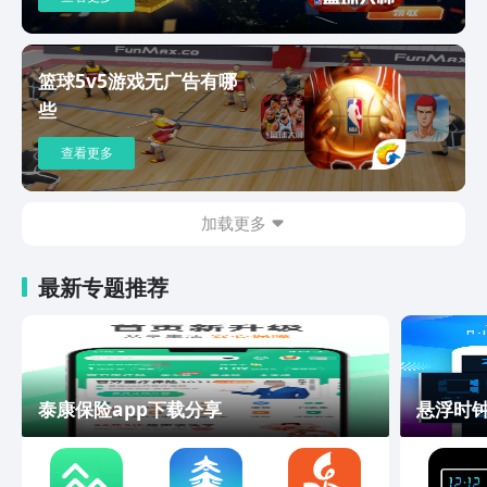
篮球5v5游戏无广告有哪
些
查看更多
加载更多
最新专题推荐
泰康保险app下载分享
悬浮时钟