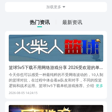
也想要了解最封神下载地址在哪。毕竟玩
加载更多
家在体验游戏的时候，如果能够成功的下
载游戏，那么在体验时会更加的方便。下
面就针对下载地址做相关内容的介绍。
热门资讯
最新资讯
篮球5v5下载不用网络游戏分享 2026受欢迎的单
机篮球5v5游戏有哪几款
今天你也可以感受一种最纯粹的不受网络波动的，10人制
的篮球对抗，在过程中体会着ai队友和对手，不同的投篮
逻辑和战术运用。篮球5v5下载单机游戏推荐。介绍一个
更多
堪称福利天花板的APP，是手游福利性价比最强的九游
2026-08-05 14:24:15
app，是阿里巴巴灵犀互娱旗下重磅打造的游戏平台，海
量代金券和成长礼包可以免费领取。还有海量游...