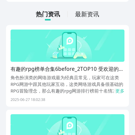
低的，一只手就可以操控，很适合用来去
打发无聊的时间，可玩性真的比较高。
热门资讯
最新资讯
有趣的rpg榜单合集6before_2TOP10 受欢迎的角
色扮演游戏介绍2025
角色扮演类的网络游戏最为经典且常见，玩家可在这类
RPG网游中跟其他玩家互动，这类网络游戏具备很基础的
RPG冒险理念，那么有趣的rpg网游排行榜前十名情况怎
更多
么样?小编介绍的十大角色扮演联机作品都很好玩，极为
2025-06-27 18:02:38
有趣的全新多人互动玩法让这些佳作更有魅力。1、《指
间山海》指间山海是具备山海经飞升元素的国产角色...