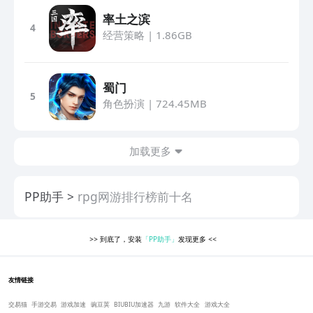
率土之滨
4
经营策略
|
1.86GB
蜀门
5
角色扮演
|
724.45MB
加载更多
PP助手
rpg网游排行榜前十名
>>
到底了，安装
「PP助手」
发现更多
<<
友情链接
交易猫
手游交易
游戏加速
豌豆荚
BIUBIU加速器
九游
软件大全
游戏大全