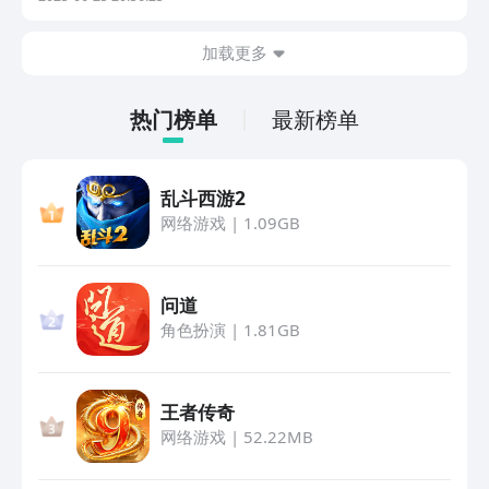
演类联机游戏做工不错，新鲜感十足的各类玩法加持不会
让你失望。1、《最强追逐》最强追逐是款结合了角色
加载更多
扮...
热门榜单
最新榜单
乱斗西游2
网络游戏
|
1.09GB
问道
角色扮演
|
1.81GB
王者传奇
网络游戏
|
52.22MB