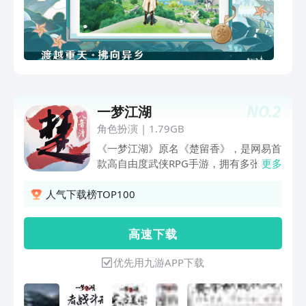
的一款全新开放世界冒险RPG。你将在游
戏中探索一个被称作「提瓦特」的幻想世
界。 在这广阔的世界中，你可以踏遍七
国，邂逅性格各异、能力独特的同伴，与
他们一同对抗强敌，踏上寻回血亲之路；
也可以不带目的地漫游，沉浸在充满生机
的世界里，让好奇心驱使自己发掘各个角
NO.
2
一梦江湖
落的奥秘……
角色扮演
|
1.79GB
《一梦江湖》原名《楚留香》，是网易首
款高自由度武侠RPG手游，拥有多张800
更多
万平米的无缝大地图，玩家可施展四段大
轻功，及水上轻功，并可使用空中专属轻
人气下载榜TOP100
功技能，攻击地面敌人。游戏内不仅可自
由捏脸，还能随心塑造角色身份和性格，
高 速 下 载
枭雄，大侠，杀手，浪客…丰富玩法与江
湖选择，拒绝一条龙、拒绝固定养成线
优先用九游APP下载
路，给予千人千面的江湖体验！赶快和好
友一同加入，开启纯正武侠冒险，体验独
属于你们的江湖吧！