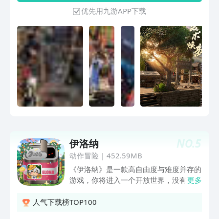
着师父一起，学神通集古宝，御灵兽种灵
蕴打造、古龙正版授权，《天涯明月刀·
优先用九游APP下载
植。去各大秘境历练，挑战上古妖兽，切
世界》以全新面貌携S7赛季全平台上
磋同门兄弟。仙丹灵器自己炼，山河奇遇
线，以稳定的赛季制模式与殊途同归的玩
时时有。一日筑基成功，三日突破元婴！
法体验为核心，持续打磨丰富趣味玩法/
待到合适之时，便可下山闯荡。或做个自
活动池，重塑PVP/PVE/PVX全品类玩法
由散人，巧遇福地机缘，逍遥天下；或自
体系与经济生态；凭借行业领先的美术技
立山头，与好友开宗立派，称霸一方。除
术与打击感打造十四门派八荒武学，让少
了以上内容外，《一念逍遥》还有三
侠在多模式竞技体系中享受酣畅淋漓的战
大“特色”。一、水墨国风，尽显仙风道骨
斗手感；在良性的经济循环与轻简江湖中
《一念逍遥》基于中国传统的写意水墨流
欢迎少侠随时回家！每一刻，都是加入江
派，参考封神榜以及山海经等中国古代神
湖的好时机。
话，构建出一个水墨丹青的仙侠世界，让
你感受仙道文化的飘逸洒脱。二、拟真放
置，挂机真能变强与传统放置类游戏不
NO.
5
伊洛纳
同。《一念逍遥》独创真实挂机玩法，即
动作冒险
|
452.59MB
使你离线，也会产出对应收益，同时可以
《伊洛纳》是一款高自由度与难度并存的
和其他在线玩家产生实时交互。三、千人
游戏，你将进入一个开放世界，没有一键
更多
同图，仙路漫漫吾道不孤挂机并不等于单
寻路，没有一条龙任务，没有无脑刷刷
机。在《一念逍遥》可与全国各地修士同
刷，有的只是不断探索和开拓的自由人
人气下载榜TOP100
屏聊天，结交不同仙友、道侣、同门，一
生。当你适应了之后，你会爱上这个充满
起交流游戏心得，为生活解惑。还有支持