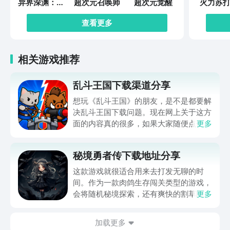
异界深渊：觉
超次元召唤师
超次元觉醒
火力苏打
醒
查看更多
相关游戏推荐
乱斗王国下载渠道分享
想玩《乱斗王国》的朋友，是不是都要解
决乱斗王国下载问题。现在网上关于这方
面的内容真的很多，如果大家随便点击陌
更多
生链接，就很容易遇到安装包信息不完整
的情况。想省去这些麻烦，直接通过九游
秘境勇者传下载地址分享
app进行下载会更加方便，九游是手游福
利最多的游戏平台，在这里不仅能够看到
这款游戏就很适合用来去打发无聊的时
游戏资源，还能及时查看后续的消息、活
间。作为一款肉鸽生存闯关类型的游戏，
动内容等相关信息。
会将随机秘境探索，还有爽快的割草闯关
更多
全部都放在一起。秘境勇者传下载地址是
在什么地方呢？玩家只需要通过以下的链
加载更多
接就可以下载。游戏的上手门槛还是比较