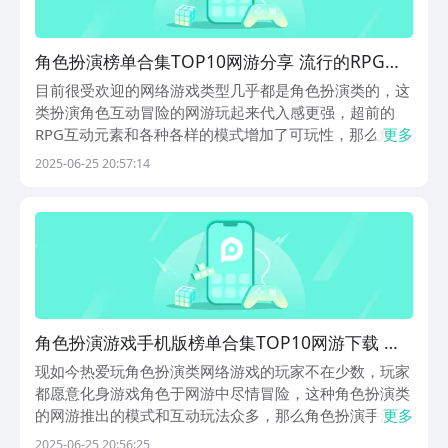
角色扮演榜单合集TOP10网游分享 流行的RPG网
络游戏有哪几款2025
目前很受欢迎的网络游戏类型几乎都是角色扮演类的，这
类扮演角色互动冒险的网游玩起来代入感更强，超前的
RPG互动元素和各种各样的模式增加了可玩性，那么角色
更多
扮演排行榜前十名网络游戏推荐哪个好?小编今天推荐的
2025-06-25 20:57:14
十大角色扮演联机神作都很好玩，有创意的设定和玩法不
会让大家失望。1、《山海仙路》本作是呈现出山海经
洪...
角色扮演游戏手机版榜单合集TOP10网游下载 耐
玩的RPG网络游戏合辑2025
现如今热爱玩角色扮演类网络游戏的玩家不在少数，玩家
都愿意化身游戏角色于网游中尽情冒险，这种角色扮演类
的网游推出的模式和互动玩法众多，那么角色扮演手游排
更多
行榜前十名网络游戏下载哪个好?今天介绍的十大角色扮
2025-06-25 20:56:25