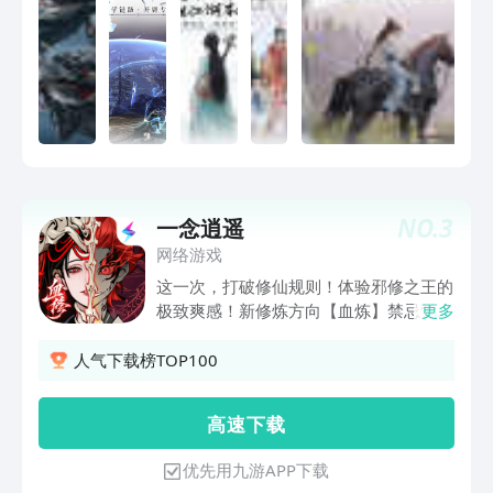
NO.
3
一念逍遥
网络游戏
这一次，打破修仙规则！体验邪修之王的
极致爽感！新修炼方向【血炼】禁忌觉
更多
醒！超级暗黑六边形职业，以气血为基、
真血为种，噬血就变强，越战越狂！自带
人气下载榜TOP100
全新【血池】养成，杀敌淬血，血脉蜕变
为不死血祖！还有血修主题新大区【血道
高 速 下 载
炼天】，上线即送100抽，超级秘境挂机
惊喜多！超级暑期版本，更有全服免费送
优先用九游APP下载
月卡，老玩家回归享多重豪礼！人界的懵