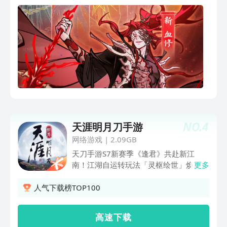
懂热血，灵界的仙魔抉择，仙界的创世风
云，量劫之下，六大仙域，道祖之路......
一个或壮阔或逍遥的长生路，待你开启。
一念仙魔，逍遥天下。《一念逍遥》是一
款国民放置修仙手游，目前有体、法、
剑、鬼、儒五大修炼方向，待你随时随地
踏入仙途，轻松体验从无名小卒一步步成
长，最终问鼎乾坤的过程。争天命，求长
生。作为一位初入仙途的修士，你将从清
虚观开始你的修炼之路，一方面可以通过
努力修炼，摆脱肉体桎梏，渡劫逆袭成
NO.
4
天涯明月刀手游
仙；一方面可以御剑寻山访水，结交天下
仙友，揭开身世之谜。游戏围绕“修仙”设
网络游戏
|
2.09GB
计了许多内容，并通过挂机的玩法，让你
天刀手游S7新赛季《逢君》共赴新江
轻松实现修仙梦。开局先选修炼方向，享
南！江湖自运转玩法「灵枢绘世」焕新江
更多
受潇洒快意操纵飞剑，可选御剑；崇尚极
南，与AI居民共栖鲜活双主城。新剧情
致武道单体爆发，选炼体；追求天地五行
「天下晏」重回江湖梦起之处，与挚友相
人气下载榜TOP100
群攻续航，可选修法；若喜爱自成一道，
携破局！新赛事「武傲群宗」以武论道、
驭魂幡控万魂，则选驭鬼...确定修炼方向
国风搜撤「古境寻龙」限时回归、海量新
高 速 下 载
后，就算正式踏上长生路了。自此，你跟
话本与缤纷新外观点亮盛夏。正统武侠底