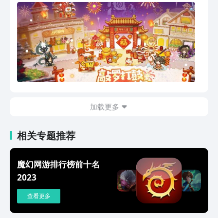
无限可能的世界！ 作为冒险者，你将来
千人同屏的宗门战、组队屠魔、异界入侵
到这个“以太风”席卷的异变世界，在地面
等社交玩法体验，仙路漫漫，吾道不孤。
生活，去地下打怪，做一切你想做的事。
成为救世英雄？抑或钢琴家、种田农民，
还是三头六臂变异人？在这个肆无忌惮的
世界里，成为什么样的人，你自己说了
算！
加载更多
相关专题推荐
魔幻网游排行榜前十名
2023
查看更多