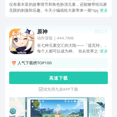
仅有着丰富的故事情节和角色扮演元素，还能够带给玩家
无限的刺激和乐趣。今天小编就给大家带来一期“rpg网游
更多
排行榜前十名”的介绍，在这个排行榜中，小编将会为大
家推荐最受欢迎的RPG手游，包括那些备受期待的新作和
那些已经成为经典的老游戏。如果你是一个RPG手游爱好
NO.
1
原神
者，那么这个排行榜绝对不容错过！1、《原神》
动作冒险
|
444.7MB
在七种元素交汇的大陆——「提瓦特」，
每个人都可以成为神。 你从世界之外漂
更多
流而来，降临大地。在这广阔的世界中，
你自由旅行、结识同伴、寻找掌控尘世元
人气下载榜TOP100
素的七神，直到与分离的血亲重聚，在终
点见证一切旅途的沉淀。 维系者正在死
高 速 下 载
去，创造者尚未到来。面对无法掌控的境
遇，人类总会喟叹自身的无力…… 但在人
优先用九游APP下载
生最陡峭的转折处，若有凡人的渴望达
到，神明的视线就将投射而下。 当失散
的双子在尘沙中重聚、世界的谜底在「神
之眼」中尽数显现之时—— 旅行者，你
将去往何方？ 《原神》是由米哈游自研