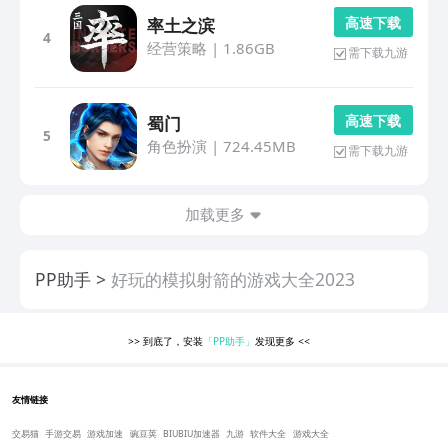
高 速 下 载
率土之滨
4
经营策略
|
1.86GB
需下载九游
高 速 下 载
蜀门
5
角色扮演
|
724.45MB
需下载九游
加载更多
PP助手
好玩的模拟射箭的游戏大全2023
>>
到底了，安装
「PP助手」
发现更多
<<
友情链接
交易猫
手游交易
游戏加速
豌豆荚
BIUBIU加速器
九游
软件大全
游戏大全