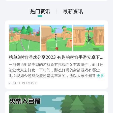
低的，一只手就可以操控，很适合用来去
打发无聊的时间，可玩性真的比较高。
热门资讯
最新资讯
榜单3射箭游戏分享2023 有趣的射箭手游安卓下载
before_1
一般来说射箭类型的游戏既有挑战性又有趣味性，而且还
能让大家去打发一下时间，那么好玩的射箭游戏有哪些
呢？现如今游戏类型还是蛮丰富的，所以大家不知道如何
更多
选择，小编也整理出来了一些好玩的射箭游戏推荐给大
2023-11-19 15:38:11
家，这些射箭游戏每一款都有着不同的玩法特色，小伙伴
们也可以一起来看一看。1、《射箭救人》这是一款休闲
类型...