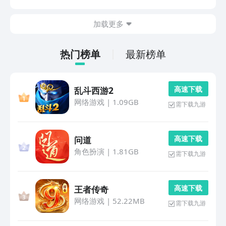
过这些游戏，一同体验射箭的魅力，迎战敌手，争夺胜利
的荣耀！1、《射箭救人》在这里，你的使命是用你精
加载更多
湛...
热门榜单
最新榜单
高 速 下 载
乱斗西游2
网络游戏
|
1.09GB
需下载九游
高 速 下 载
问道
角色扮演
|
1.81GB
需下载九游
高 速 下 载
王者传奇
网络游戏
|
52.22MB
需下载九游