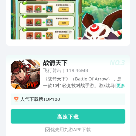
NO.
3
战箭天下
飞行射击
|
119.46MB
《战箭天下》（Battle Of Arrow），是
一款1对1轻竞技对战手游。游戏以骑马
更多
射箭为题材，用户可真实地体验到手指滑
动瞬间带来的快感以及强烈打击感。游戏
人气下载榜TOP100
以卡通的画风表现手法，在全三维空间中
展开的1对1对决，每场战斗都能为您奉
高 速 下 载
献逼真体验和紧张之感。
优先用九游APP下载