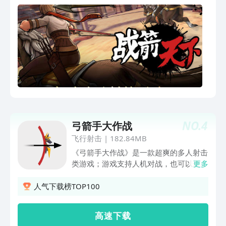
NO.
4
弓箭手大作战
飞行射击
|
182.84MB
《弓箭手大作战》是一款超爽的多人射击
类游戏；游戏支持人机对战，也可以进行
更多
多人在线联网对战；游戏操作简单，玩法
新颖，让人欲罢不能！你在游戏中将成为
人气下载榜TOP100
一名伟大的弓箭手，与全国的玩家一较高
下，同时还可以分享战斗的胜果；还等什
高 速 下 载
么？拉上你的三五好友，一起来加入弓箭