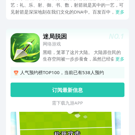
艺：礼、乐、射、御、书、数，射箭就是其中的一艺，可
见射箭是深深地刻在我们文化的DNA中。百发百中，百步
更多
穿杨也是每一位射箭手所期望的，由于各种限制，我们不
能在现实中成为一个神箭手，那我们就来游戏中吧！
NO.
1
迷局脱困
网络游戏
黑暗，笼罩了这片大陆。 大陆原住民的
生存空间被一步步蚕食，虽然已经奋起抵
更多
抗，但是黑暗仍在不停地壮大。 就在人
们希望和平几近燃灭之时，一股穿越而来
人气预约榜TOP100，当前已有538人预约
神秘的英雄力量出现了。两个王者身影的
出现，挡在了即将落在原住民身上的魔
订阅最新信息
爪，勇者暂时击退了黑暗火线。 人们赋
予了他们一个荣耀的称号——迷之战士，
需 下 载 九 游 A P P
从这以后，这个称号的联盟也成为了保卫
大陆，对抗暗黑之士的代名词。 你的使
命在召唤，准备好成为他们精英中一员了
吗？