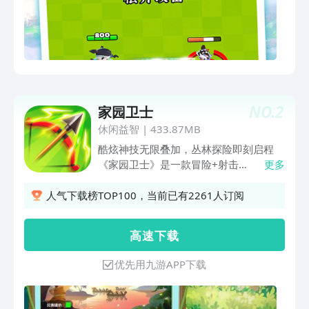
NO.
2
家园卫士
休闲益智
|
433.87MB
酷炫神技无限叠加，丛林探险即刻启程
《家园卫士》是一款冒险+射击
更多
Roguelike动作游戏，操作简单、一箭上
头~ 勇士们置身于魔幻的原始丛林中通过
人气下载榜TOP100，当前已有2261人订阅
灵活的走位与技巧保卫家园的荣耀~ 无数
隐匿的宝藏和凶猛远古巨兽在等待着你！
高 速 下 载
【Rougelike 全部随机】 地图、怪物、
掉落、属性全部随机，每次都是不一样的
优先用九游APP下载
游戏体验！ 【单手操作 极限微操】 单手
操作极限身法，在丛林猛兽的扑袭中夹缝
生存守卫家园和平