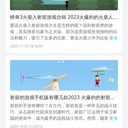
榜单3火柴人射箭游戏合辑 2023火爆的的火柴人射
箭游戏手机版before_1
要说火柴人射箭游戏大全是怎样的呢？说到射箭类的游
戏，其实很多玩家为之兴奋。因为这类游戏凭借独特的玩
法和魅力，吸引了众多的玩家。要说火柴人作为比较经典
更多
的形象，也受到了众多玩家的认可。所以玩家在挑选游戏
2023-11-16 19:18:55
的时候，往往会以火柴人作为基础，射箭作为目标。既然
这样，下面小编简单分享2023热门的火柴人射箭手游合...
射箭的游戏手机版有哪几款2023 火爆的的射箭游
戏下载合集
射箭的手游有哪些？在古代，射箭曾是一种常见的战斗技
巧。从石器时代延续至封建时代，射箭广泛运用于保卫家
园的使命中，成为最早的远程战斗形式。然而，随着时间
更多
的推移，射箭在现代社会已演变为一种娱乐休闲方式。通
2023-10-07 21:24:12