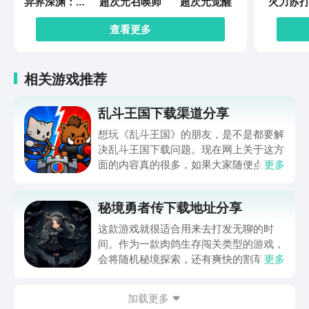
异界深渊：觉
超次元召唤师
超次元觉醒
火力苏打
醒
查看更多
相关游戏推荐
乱斗王国下载渠道分享
想玩《乱斗王国》的朋友，是不是都要解
决乱斗王国下载问题。现在网上关于这方
面的内容真的很多，如果大家随便点击陌
更多
生链接，就很容易遇到安装包信息不完整
的情况。想省去这些麻烦，直接通过九游
秘境勇者传下载地址分享
app进行下载会更加方便，九游是手游福
利最多的游戏平台，在这里不仅能够看到
这款游戏就很适合用来去打发无聊的时
游戏资源，还能及时查看后续的消息、活
间。作为一款肉鸽生存闯关类型的游戏，
动内容等相关信息。
会将随机秘境探索，还有爽快的割草闯关
更多
全部都放在一起。秘境勇者传下载地址是
在什么地方呢？玩家只需要通过以下的链
加载更多
接就可以下载。游戏的上手门槛还是比较