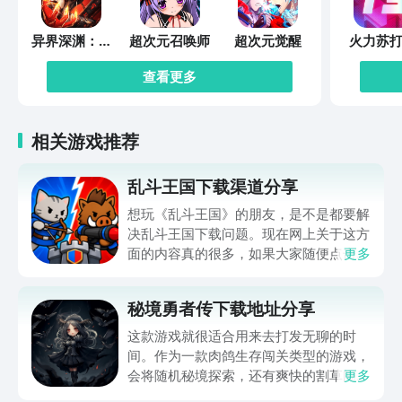
异界深渊：觉
超次元召唤师
超次元觉醒
火力苏打
醒
查看更多
相关游戏推荐
乱斗王国下载渠道分享
想玩《乱斗王国》的朋友，是不是都要解
决乱斗王国下载问题。现在网上关于这方
面的内容真的很多，如果大家随便点击陌
更多
生链接，就很容易遇到安装包信息不完整
的情况。想省去这些麻烦，直接通过九游
秘境勇者传下载地址分享
app进行下载会更加方便，九游是手游福
利最多的游戏平台，在这里不仅能够看到
这款游戏就很适合用来去打发无聊的时
游戏资源，还能及时查看后续的消息、活
间。作为一款肉鸽生存闯关类型的游戏，
动内容等相关信息。
会将随机秘境探索，还有爽快的割草闯关
更多
全部都放在一起。秘境勇者传下载地址是