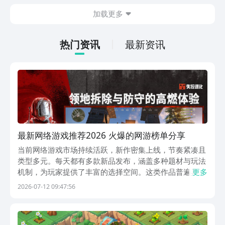
在什么地方呢？玩家只需要通过以下的链
加载更多
接就可以下载。游戏的上手门槛还是比较
低的，一只手就可以操控，很适合用来去
打发无聊的时间，可玩性真的比较高。
热门资讯
最新资讯
最新网络游戏推荐2026 火爆的网游榜单分享
当前网络游戏市场持续活跃，新作密集上线，节奏紧凑且
类型多元。每天都有多款新品发布，涵盖多种题材与玩法
机制，为玩家提供了丰富的选择空间。这类作品普遍具备
更多
较强的时代感与沉浸体验，便于用户快速融入当下主流游
2026-07-12 09:47:56
戏生态。1、《失控进化》以硬核生存对抗为核心框架，
融合高精度枪战射击玩法。操作强调手动响应能力，需实