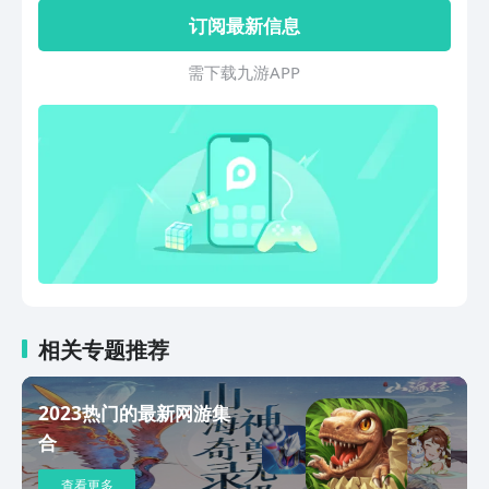
的屠魔猎龙之战。当暗黑降临、魔龙复
订阅最新信息
苏，玩家将扮演被古神指引的勇士，打开
探索多元宇宙的魔晶之门，奏响与魔决战
需 下 载 九 游 A P P
的序曲。
相关专题推荐
2023热门的最新网游集
合
查看更多