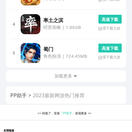
高 速 下 载
率土之滨
4
经营策略
|
1.86GB
需下载九游
高 速 下 载
蜀门
5
角色扮演
|
724.45MB
需下载九游
加载更多
PP助手
2023最新网游热门推荐
>>
到底了，安装
「PP助手」
发现更多
<<
友情链接