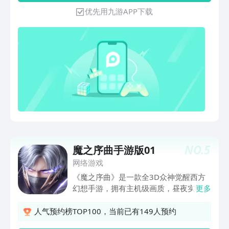
S9赛季“深渊行者”正式开启！沉浸剧情战
优先用九游APP下载
役模式解密前线要塞异动，地区首领雷诺
伊尔似有惊天阴谋？全新“北山法则”玩法
上线，进圈比枪硬，要赢先清场。新武器
MP5K&CPW、新装备、新配件、新道
具，更刺激的枪战体验。2周年庆典集结
号，精彩活动派对大赏，和1亿先锋一起
上暗！“矿区-群鸦纷至”等系列玩法陆续开
放，8V8正面交锋，随机保险箱掉落新大
金。"
NO.
5
魔之序曲手游版01
网络游戏
《魔之序曲》是一款全3D众神觉醒西方
幻想手游，拥有主机级画质，昼夜实时光
更多
影渲染，360度自由视角，重新定义沉浸
魔幻世界。玩家可变身天神，与数百战宠
人气预约榜TOP100，当前已有149人预约
协同作战，在跨服大战场，体验极限刺激