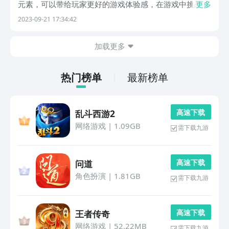
元素，可以带给玩家更好的游戏体验感，在游戏中挑战丰
更多
富的关卡，还能畅享激战带来的乐趣，下面就是分享给大
2023-09-21 17:34:42
家最新大型网游排行榜推荐。1、《圣境之塔》在这个美
丽的精灵世界当中，玩家可以探索美丽的梦幻森林国度...
加载更多
热门榜单
最新榜单
高 速 下 载
乱斗西游2
网络游戏
|
1.09GB
需下载九游
高 速 下 载
问道
角色扮演
|
1.81GB
需下载九游
高 速 下 载
王者传奇
网络游戏
|
52.22MB
需下载九游