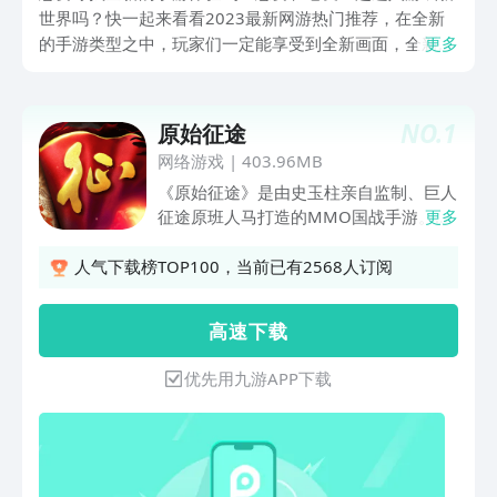
世界吗？快一起来看看2023最新网游热门推荐，在全新
的手游类型之中，玩家们一定能享受到全新画面，全新玩
更多
法，以及从未涉及过的剧情和方向，还能在游戏之中冲击
最高排行榜战力，让你成为游戏中独树一帜的存在。
NO.
1
原始征途
网络游戏
|
403.96MB
《原始征途》是由史玉柱亲自监制、巨人
征途原班人马打造的MMO国战手游。原
更多
汁原味，还原征途经典。游戏画面复古写
实，场景内容1：1复刻重现，五大职业
人气下载榜TOP100，当前已有2568人订阅
任君选择，这征途乱世将由你来书写！
十国争霸，万人同屏，热血国战的征服之
高 速 下 载
路从你我脚下启航。3V3英雄争霸、皇城
争夺战等多元化PVP玩法，构筑公平竞技
优先用九游APP下载
PK体验！ 面对面自由交易，极品装备千
金换；不肝不氪，越打越赚，轻松实现征
途首富；15星直升不爆，20倍高