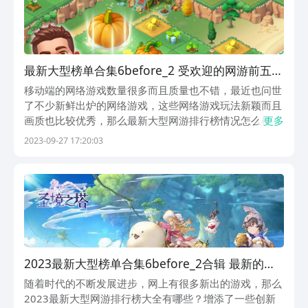
最新大型榜单合集6before_2 受欢迎的网游前五
2023
移动端的网络游戏数量很多而且质量也不错，最近也问世
了不少新鲜出炉的网络游戏，这些网络游戏玩法新颖而且
画质也比较优秀，那么最新大型网游排行榜情况怎么样?
更多
今天小编就推荐五个新鲜的网络游戏给大家，如果你也很
2023-09-27 17:20:03
想尝试一些新鲜的网络游戏，那么下载下文这几款网游是
明智之举。1、《模拟农场》模拟农场是款玩法全面升
级...
2023最新大型榜单合集6before_2合辑 最新的火
爆的网游分享
随着时代的不断发展进步，网上有很多新出的游戏，那么
2023最新大型网游排行榜大全有哪些？增添了一些创新