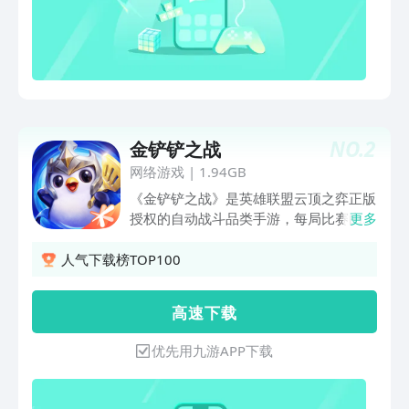
NO.
2
金铲铲之战
网络游戏
|
1.94GB
《金铲铲之战》是英雄联盟云顶之弈正版
授权的自动战斗品类手游，每局比赛由八
更多
名玩家共同进行一场各自为战的博弈对
抗，玩家通过招兵买马，融合英雄，提升
人气下载榜TOP100
战力，排兵布阵，成为最终立于战场上的
赢家。 除了延续经典的玩法之外，还加
高 速 下 载
入了快速模式、双人模式及阵容挑战赛等
更多精彩内容，赶紧体验！
优先用九游APP下载