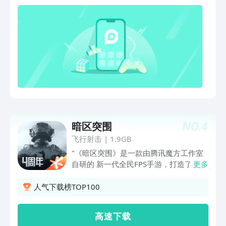
NO.
4
暗区突围
飞行射击
|
1.9GB
"《暗区突围》是一款由腾讯魔方工作室
自研的 新一代全民FPS手游，打造了全新
更多
的沉浸式暗区战场体验！这是一个充满未
知危险的战场，有高自由度的战术策略
人气下载榜TOP100
性，成功携带物资从暗区撤离是你的目
标，你可以一路搜索物资满载而归，也有
高 速 下 载
可能被人埋伏失去一切。 《暗区突围》