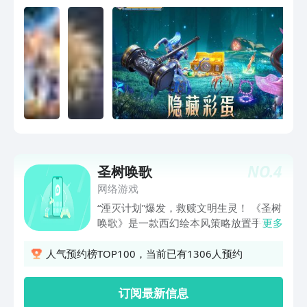
NO.
4
圣树唤歌
网络游戏
“湮灭计划”爆发，救赎文明生灵！ 《圣树
唤歌》是一款西幻绘本风策略放置手游，
更多
讲述了各大阵营因文明冲突导致分裂和战
争，玩家为维护世界的秩序对抗邪恶势力
人气预约榜TOP100，当前已有1306人预约
的故事。区别于其他游戏，《圣树唤歌》
的画面采用了西方魔幻绘本的独特风格，
订阅最新信息
让人耳目一新！玩法上颠覆传统放置战斗