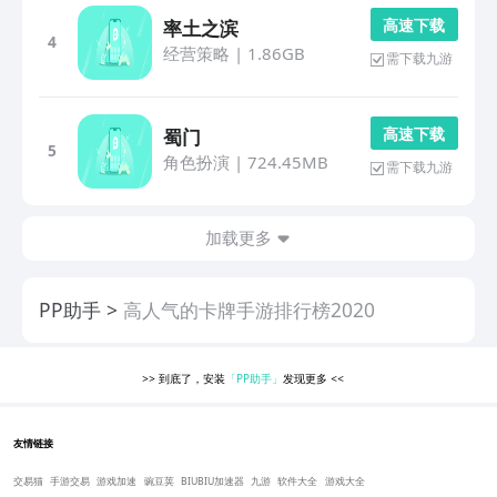
高 速 下 载
率土之滨
4
经营策略
|
1.86GB
需下载九游
高 速 下 载
蜀门
5
角色扮演
|
724.45MB
需下载九游
加载更多
PP助手
高人气的卡牌手游排行榜2020
>>
到底了，安装
「PP助手」
发现更多
<<
友情链接
交易猫
手游交易
游戏加速
豌豆荚
BIUBIU加速器
九游
软件大全
游戏大全