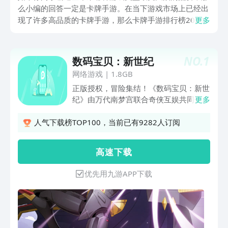
么小编的回答一定是卡牌手游。在当下游戏市场上已经出
现了许多高品质的卡牌手游，那么卡牌手游排行榜2020
更多
推荐大全有哪些呢？接下来不妨和小编一起来了解一下热
门的卡牌游戏top5，探索其中的魅力吧。
NO.
1
数码宝贝：新世纪
网络游戏
|
1.8GB
正版授权，冒险集结！《数码宝贝：新世
纪》由万代南梦宫联合奇侠互娱共同开
更多
发，是中国大陆地区首款包含原作动画剧
情的手机游戏。游戏历时三年精心打磨，
人气下载榜TOP100，当前已有9282人订阅
版权方全程紧密参与策划监修，力求将最
符合IP设定、原汁原味，同时创新生态玩
高 速 下 载
法的数码宝贝新世界呈现给大家。 在游
戏中，你可以与海量数码宝贝搭档冒险、
优先用九游APP下载
策略激战，开启专属于你的冒险之旅吧！