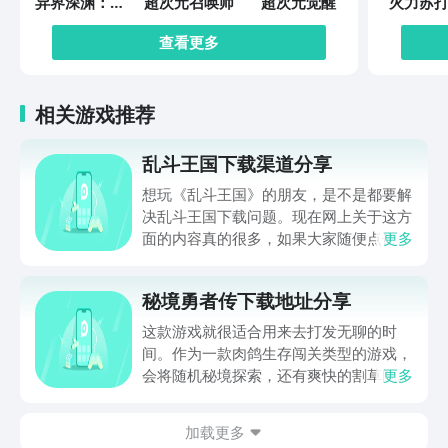
异界深渊：觉
超次元召唤师
超次元觉醒
火力苏打
醒
查看更多
相关游戏推荐
乱斗王国下载渠道分享
想玩《乱斗王国》的朋友，是不是都要解
决乱斗王国下载问题。现在网上关于这方
面的内容真的很多，如果大家随便点击陌
更多
生链接，就很容易遇到安装包信息不完整
的情况。想省去这些麻烦，直接通过九游
秘境勇者传下载地址分享
app进行下载会更加方便，九游是手游福
利最多的游戏平台，在这里不仅能够看到
这款游戏就很适合用来去打发无聊的时
游戏资源，还能及时查看后续的消息、活
间。作为一款肉鸽生存闯关类型的游戏，
动内容等相关信息。
会将随机秘境探索，还有爽快的割草闯关
更多
全部都放在一起。秘境勇者传下载地址是
在什么地方呢？玩家只需要通过以下的链
加载更多
接就可以下载。游戏的上手门槛还是比较