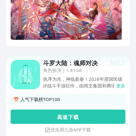
魍魉共行☆ 人鬼共生，召集百鬼式神。
妖魅百态外观与特效相呈，华丽觉醒将妖
怪传说一一还原。 ☆共书百鬼奇谭☆ 跌
宕起伏的角色剧情，塑造个性鲜明的式神
人设，在陪伴与战斗中守护彼此羁绊。
☆畅享视听体验☆ 声优献声，大师级作
曲配乐，以精美CG动画展现，打造沉浸
式视听体验。 ☆跨越现世虚拟☆ 多种互
动玩法、创新LBS地图玩法及广场多人社
NO.
3
斗罗大陆：魂师对决
交空间，将平安世界延续至现世。 ☆沉
浸斗技对战☆ 3D半即时回合制战斗，在
角色扮演
|
1.81GB
极具打击感的画面中畅享战斗的快感。跨
执序为光，神临新春！2026年度国民级
越次元，体验无限可能。
IP战斗手游巨作，由阅文集团和腾讯动画
更多
正版授权的《斗罗大陆：魂师对决》，邀
您一同进入马年新春盛宴！ 全新神祇魂
人气下载榜TOP100
师【光黯·千仞雪】重磅来袭！新春自选
阵容开局，签到送SSR+专属魂骨，助力
高 速 下 载
新征程！极速福利服限时开启，刷图爆真
充，海量资源等你拿不停~
优先用九游APP下载