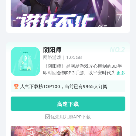
NO.
2
阴阳师
网络游戏
|
1.05GB
《阴阳师》是网易游戏匠心巨制的3D半
即时回合制RPG手游。以平安时代为背
更多
景，讲述人鬼共生的奇幻故事。在唯美写
意的画风下，玩家将化身实力强大的阴阳
人气下载榜TOP100，当前已有9965人订阅
师，与众多妖怪式神缔结契约，探寻不可
思议的故事。 恢弘而梦幻的世界观，万
高 速 下 载
物皆可化灵。高沉浸感体验，以阴阳师独
特视角，跨越阴阳守护两界羁绊，在彼世
优先用九游APP下载
与式神一起战斗吧！ ☆写意画面再现☆
3D唯美画面，再现绮丽古意世界。五芒
星显现，以一纸符咒连通阴阳。 ☆魑魅