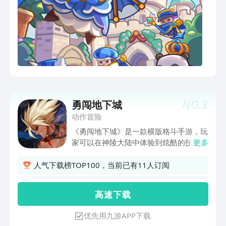
NO.
3
勇闯地下城
动作冒险
《勇闯地下城》是一款横版格斗手游，玩
家可以在神陵大陆中体验到炫酷的技能特
更多
效，精美的画面展现！多重职业选择，体
验不同的转职之路！多种技能搭配，享受
人气下载榜TOP100，当前已有11人订阅
专属的畅快连击！自由交换系统，享受随
心所欲的游戏道具交换！公平竞技格斗
高 速 下 载
场，无属性格斗对决赛事，谁能登顶竞技
王座？
优先用九游APP下载