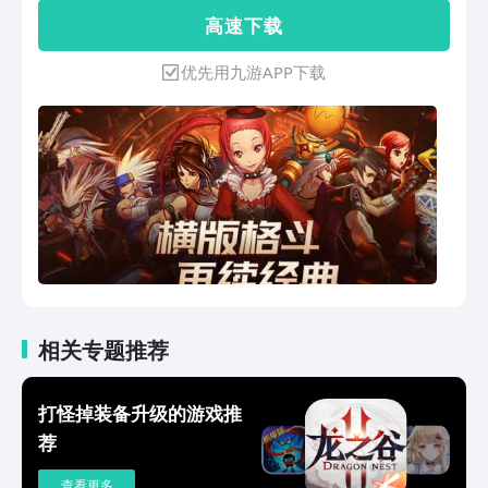
龙】开放单人模式，多角色协战对决领
高 速 下 载
主！回归/注册海量资源助力成长，快速
提升抗魔，接轨大部队！
优先用九游APP下载
相关专题推荐
打怪掉装备升级的游戏推
荐
查看更多