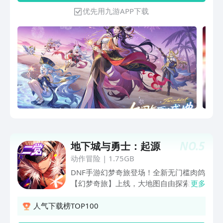
身Q版灵宠，萌趣外观加持，情怀与玩法
优先用九游APP下载
双重焕新！
NO.
5
地下城与勇士：起源
动作冒险
|
1.75GB
DNF手游幻梦奇旅登场！全新无门槛肉鸽
【幻梦奇旅】上线，大地图自由探索，随
更多
机构筑技能特化，惊喜爆装生成随机事
件！【超越地下城】全新噩梦难度登场，
人气下载榜TOP100
机制升级等你来秀！全新世界BOSS【磐