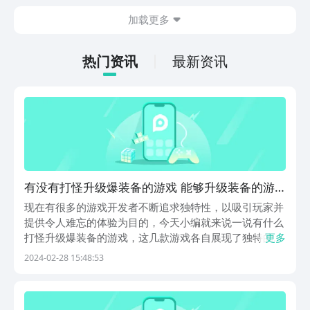
今天文章中的这些内容。
休闲体验为主，可以满足大家的体验心
加载更多
情。如果大家想要下载这款游戏，其实方
法很简单，通过以下的链接即可先来看一
下游戏的主要乐趣吧。
热门资讯
最新资讯
有没有打怪升级爆装备的游戏 能够升级装备的游
戏分享2024
现在有很多的游戏开发者不断追求独特性，以吸引玩家并
提供令人难忘的体验为目的，今天小编就来说一说有什么
打怪升级爆装备的游戏，这几款游戏各自展现了独特的世
更多
界观、游戏机制和故事情节，为玩家带来了乐趣和挑战。
2024-02-28 15:48:53
感兴趣的玩家们就快来看看这几款游戏吧，千万不要错过
了。1、《散人无双》《散人无双》是一款独具特色的
动...