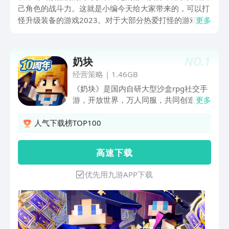
己角色的战斗力。这就是小编今天给大家带来的，可以打
怪升级装备的游戏2023。对于大部分热爱打怪的游戏玩
更多
家来说，在打怪的同时收集自己想要的材料，用来强化自
己本身的属性或者强化装备的属性，这都是一个十分常见
的游戏玩法。
NO.
1
奶块
经营策略
|
1.46GB
《奶块》是国内自研大型沙盒rpg社交手
游，开放世界，万人同服，共同创造个性
更多
世界。 在奶块的世界中，不仅可以制造
各种有意思的玩具，更能随心所欲建造一
人气下载榜TOP100
个自己的别墅家园。 或者邀请几个好
友，去不同的世界冒险打boss * 自由建
高 速 下 载
造：天上、地上、地下，整个游戏世界可
被你任意改变 * 超大地图：近3000平方
优先用九游APP下载
公里广阔地图，350+高度，广阔天地，
自由翱翔! * 多维世界：暮色森林、炽热
大陆、极寒之境...