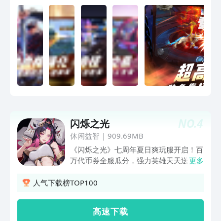
NO.
4
闪烁之光
休闲益智
|
909.69MB
《闪烁之光》七周年夏日爽玩服开启！百
万代币券全服瓜分，强力英雄天天送，
更多
10W实物大奖人人可抽，最高赢万元游
戏基金。 全新UR辅助「后土」降临，六
人气下载榜TOP100
系切换、全体复活，策略阵容再升级。
周年限定夏日皮肤免费送，涂山小九清爽
高 速 下 载
登场。 全新域灵系统上线，经典英雄化