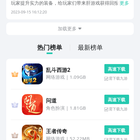
玩家提升实力的装备，给玩家们带来肝游戏获得回报的快
更多
乐。而为了让更多人能享受到这种玩法所具有的乐趣，小
2023-09-15 16:12:20
编这就带大伙来认识下这类玩法中质量很不错的佳作。
1、《晶核》游戏本就采用的是类地下城的模式，所以打
加载更多
怪...
热门榜单
最新榜单
高 速 下 载
乱斗西游2
网络游戏
|
1.09GB
需下载九游
高 速 下 载
问道
角色扮演
|
1.81GB
需下载九游
高 速 下 载
王者传奇
网络游戏
|
52.22MB
需下载九游