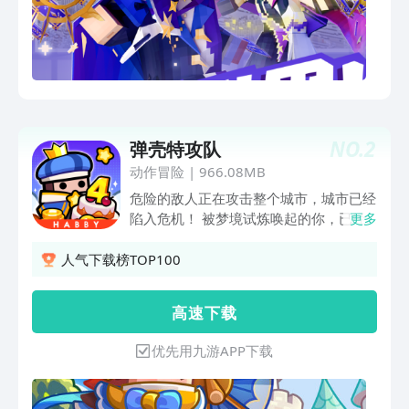
NO.
2
弹壳特攻队
动作冒险
|
966.08MB
危险的敌人正在攻击整个城市，城市已经
陷入危机！ 被梦境试炼唤起的你，已经
更多
成为身负重任的战士！ 在这种艰难时
刻，想尽办法，生存下去吧！
人气下载榜TOP100
高 速 下 载
优先用九游APP下载