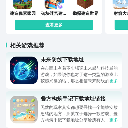
建造像素家园
砖块迷宫建造
勘探建造世界
射箭大
者
查看更多
相关游戏推荐
未来防线下载地址
在市面上有着不少强调未来感与科技感的
游戏，如果说你也对于这一类型的游戏比
较感兴趣的话，那么相信未来防线的名字
更多
你一定是听说过的，小编今天的内容中为
你准备的就是未来防线下载预约的。的相
叠方构筑手记下载地址链接
关链接，在最近这款游戏的热度非常之
高，无论是先进前卫的背景设定，还是紧
无数的玩家其实都想要寻找一个能够安放
张有趣的战斗玩法，都吸引着不少同学的
思绪的地方，那就在于选择一款游戏。叠
关注，你是否也想要提前进行预约，方便
方构筑手记下载地址分享给所有人，这一
更多
在开服之后立即下载呢？那么千万别错过
款游戏玩起来还是比较简单的，主要是以