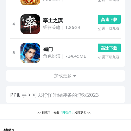
高 速 下 载
率土之滨
4
经营策略
|
1.86GB
需下载九游
高 速 下 载
蜀门
5
角色扮演
|
724.45MB
需下载九游
加载更多
PP助手
可以打怪升级装备的游戏2023
>>
到底了，安装
「PP助手」
发现更多
<<
友情链接