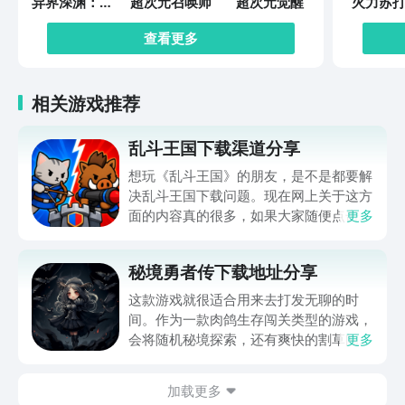
异界深渊：觉
超次元召唤师
超次元觉醒
火力苏打
醒
查看更多
相关游戏推荐
乱斗王国下载渠道分享
想玩《乱斗王国》的朋友，是不是都要解
决乱斗王国下载问题。现在网上关于这方
面的内容真的很多，如果大家随便点击陌
更多
生链接，就很容易遇到安装包信息不完整
的情况。想省去这些麻烦，直接通过九游
秘境勇者传下载地址分享
app进行下载会更加方便，九游是手游福
利最多的游戏平台，在这里不仅能够看到
这款游戏就很适合用来去打发无聊的时
游戏资源，还能及时查看后续的消息、活
间。作为一款肉鸽生存闯关类型的游戏，
动内容等相关信息。
会将随机秘境探索，还有爽快的割草闯关
更多
全部都放在一起。秘境勇者传下载地址是
在什么地方呢？玩家只需要通过以下的链
加载更多
接就可以下载。游戏的上手门槛还是比较