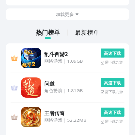
的玩法会是怎样的，没准就可以成为自己最挚爱的存在
了。1、《天使之战》第一个玩家们就可以试试这款《天
加载更多
使...
热门榜单
最新榜单
高 速 下 载
乱斗西游2
网络游戏
|
1.09GB
需下载九游
高 速 下 载
问道
角色扮演
|
1.81GB
需下载九游
高 速 下 载
王者传奇
网络游戏
|
52.22MB
需下载九游