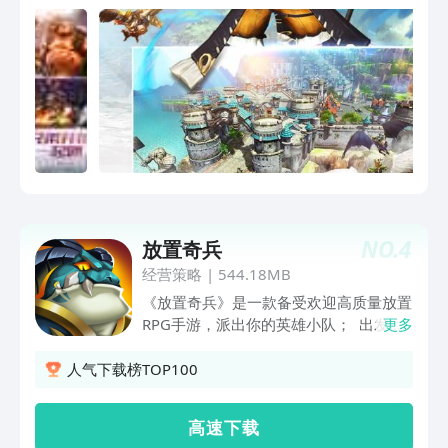
等你来！
NO.
4
放置奇兵
经营策略
|
544.18MB
《放置奇兵》是一款备受欢迎高质量放置
RPG手游，派出你的英雄小队； 出发，
更多
从碧绿葱葱的萨拉森林到神圣威严的至高
天， 同数百万玩家一同踏上魔幻旅程，
人气下载榜TOP100
带领你的英雄小队深入古老的废墟，对抗
邪恶的黑暗势力！ 培养你的英雄小队为
高 速 下 载
正义而战！