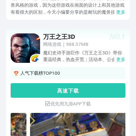
兽风格的游戏，因为这些游戏在画面的设计上和其他游戏
有着很大的区别，今天小编要分享的是耐玩的魔兽挂机手
更多
游，这些游戏不但是魔兽类型的，而且还可以挂机操作，
这就让游戏体验起来更加便捷，而且玩家在战斗的过程中
可以随时交给系统托管，这样不受限制的游戏设定会吸引
NO.
1
万王之王3D
更多玩家，如果感兴趣的话，那就可以一起看一下去。
网络游戏
|
988.57MB
魔幻史诗手游巨作《万王之王3D》带你
重温经典，热血开荒；活动本、公会本、
更多
王者本，多重难度多种玩法，与兄弟们联
手开荒，争夺首通荣耀；四大种族、二十
人气下载榜TOP100
种职业任意搭配，真正的战法牧策略搭
配；顶级魔幻画面，全景无缝大地图告别
高 速 下 载
加载，360度自由飞行，上千种任务探
索，还原真实大世界；7天满级，史诗难
优先用九游APP下载
度副本等你挑战，副本装备随时随地自由
交易；公会城邦，大型跨服战场，激情阵
营厮杀，寻回昔日荣光！