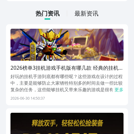
低的，一只手就可以操控，很适合用来去
打发无聊的时间，可玩性真的比较高。
热门资讯
最新资讯
2026榜单3挂机游戏手机版有哪几款 经典的挂机手
游before_1
好玩的挂机手游到底都有哪些呢？这些游戏在设计的过程
中，主要是能够防止大家牺牲特别多的时间去做一些比较
复杂的任务，这些能够挂机又带来乐趣的游戏是很有意思
更多
的，想要找到这些游戏，荐大家来到阿里巴巴灵犀互娱打
2026-06-30 14:50:37
造的权威平台九游中，九游是当下手游福利性价比最高最
多的平台了，1元成会员，每月无门槛代金券、会员签
到...