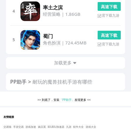
高 速 下 载
率土之滨
4
经营策略
|
1.86GB
需下载九游
高 速 下 载
蜀门
5
角色扮演
|
724.45MB
需下载九游
加载更多
PP助手
耐玩的魔兽挂机手游有哪些
>>
到底了，安装
「PP助手」
发现更多
<<
友情链接
交易猫
手游交易
游戏加速
豌豆荚
BIUBIU加速器
九游
软件大全
游戏大全