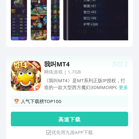
NO.
3
我叫MT4
网络游戏
|
1.7GB
《我叫MT4》是MT系列正版IP授权，打
造的一款大型西方魔幻3DMMORPG手
更多
游。宏大的世界观，创新突破“我叫
MT”系列前作，Q版形象和写实形象可自
人气下载榜TOP100
由切换，打造一个自由性、探索性、战术
性更加丰富庞大的游戏世界。电影级画
高 速 下 载
面，360°自由飞行，全新大世界剧情跌
宕起伏。八大职业、三系铭文技能，21
优先用九游APP下载
种天赋自由组合。经典战场，史诗副本，