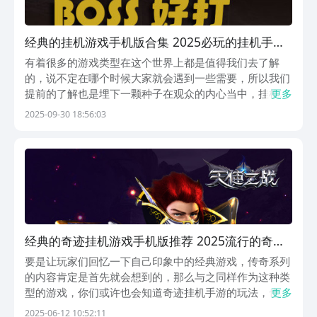
经典的挂机游戏手机版合集 2025必玩的挂机手游
安卓下载
有着很多的游戏类型在这个世界上都是值得我们去了解
的，说不定在哪个时候大家就会遇到一些需要，所以我们
提前的了解也是埋下一颗种子在观众的内心当中，挂机手
更多
游的讲解就会是这一期的主题，试着从这里来找寻到你们
2025-09-30 18:56:03
合适的内容，或许是没问题的哦。1、《无尽骑士：暗黑
挂机》一上来就可以看到游戏所具备的暗黑画面的风格效
果...
经典的奇迹挂机游戏手机版推荐 2025流行的奇迹
挂机手游合辑
要是让玩家们回忆一下自己印象中的经典游戏，传奇系列
的内容肯定是首先就会想到的，那么与之同样作为这种类
型的游戏，你们或许也会知道奇迹挂机手游的玩法，也正
更多
是今天的文章为玩家们带来了这样的内容，期待一下它们
2025-06-12 10:52:11