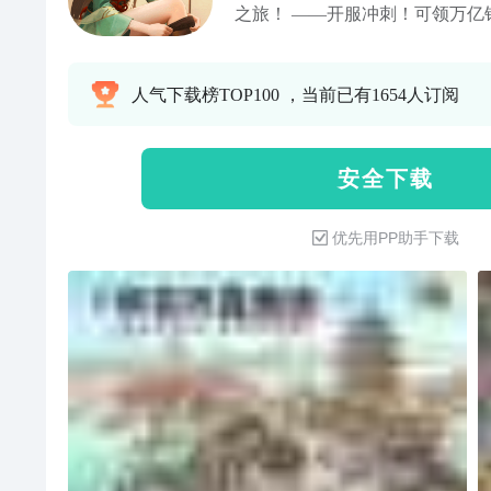
之旅！ ——开服冲刺！可领万亿银
传奇门客，集结门客一起开店！
穿越到开元二十三年。你将从一
人气下载榜TOP100 ，当前已有1654人订阅
经营头脑降维打击，从一间破旧
锁巨贾！
安 全 下 载
优先用PP助手下载