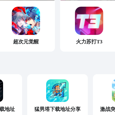
超次元觉醒
火力苏打T3
载地址
猛男塔下载地址分享
激战