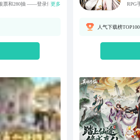
票和280抽 ——登录解锁
更多
RP
 你在时空交易所的影响下，
修仙
间小店开始，用现代知识与
的主
人气下载榜TOP10
糕点店开始，逐步发展为连
往，
途中
立志
混沌