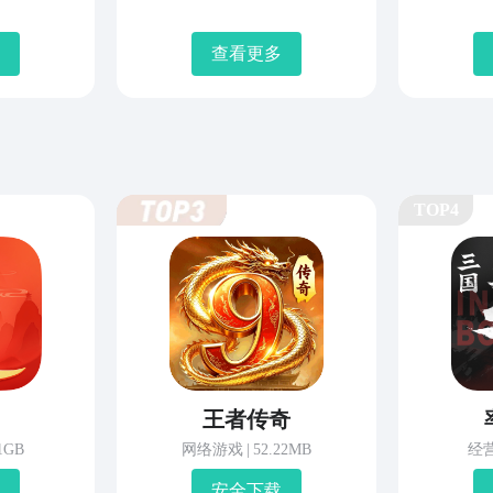
查看更多
TOP4
王者传奇
81GB
网络游戏
|
52.22MB
经
安 全 下 载