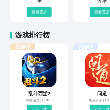
享
分享
查看更多
查看更多
游戏排行榜
乱斗西游2
问道
网络游戏
|
1.09GB
角色扮演
|
1.
安 全 下 载
安 全 下 载