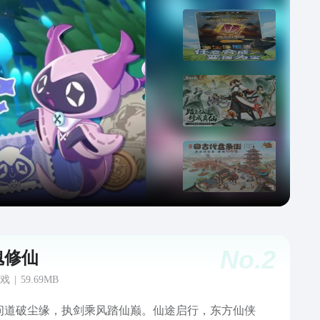
No.
2
魂修仙
戏
|
59.69MB
问道破尘缘，执剑乘风踏仙巅。仙途启行，东方仙侠