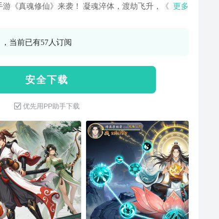
G手游《真魂修仙》来袭！ 凝魂淬体，渡劫飞升，《真魂
更多
》是一款国风修仙题材的RPG手机网络游戏，你所扮演
角身负上古真魂血脉，却因灵脉浩劫失去修为、忘却过
0 ，当前已有57人订阅
流落凡界后意外觉醒真魂之力，自此与仙友一同在修仙
重拾道心、淬炼修为，逐渐领悟天地大道与真魂真谛，
寻找散落世间的六枚灵脉本源结晶——真魂之石，平定
安 全 下 载
妖患，成为至尊！
优先用PP助手下载