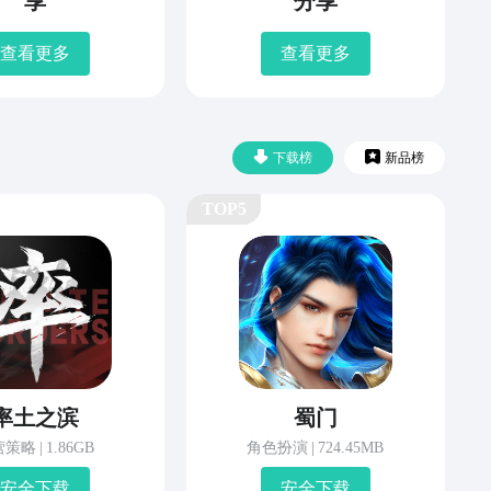
享
分享
查看更多
查看更多
下载榜
新品榜
TOP5
率土之滨
蜀门
营策略
|
1.86GB
角色扮演
|
724.45MB
安 全 下 载
安 全 下 载