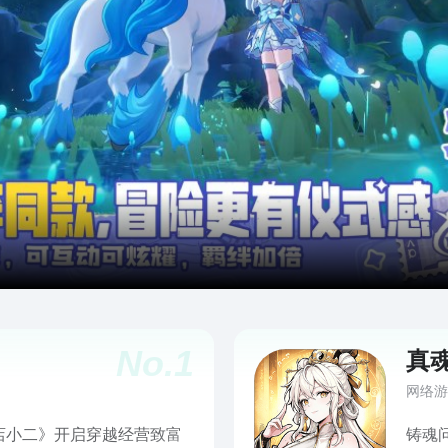
No.
1
真
网络游
店小二》开启穿越经营致富
铸魂