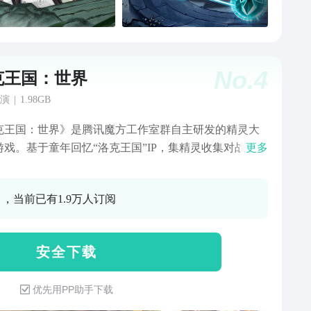
No.
4
克王国：世界
演
|
1.98GB
克王国：世界》是腾讯魔方工作室群自主研发的精灵大
游戏。基于童年回忆“洛克王国”IP，集精灵收集对战、开
更多
界探索与自由轻松社交于一体，一个充满回忆与期待的
不抽精灵，400+精灵免费捉！多体
0 ，当前已有1.9万人订阅
斗，公平博弈无穷乐趣！多端全平台互通，单人漫游或
同行随心选！魔法、奇景、孵蛋、偷菜、打扮！只需按
欢的方式游玩，寻找你独一无二的羁绊，这里就是我们
安 全 下 载
梦中的洛克王国世界！
优先用PP助手下载