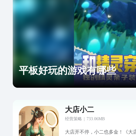
平板好玩的游戏有哪些
大店小二
经营策略
|
733.06MB
大店开不停，小二也多金！《大