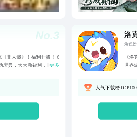
No.
3
洛
角色扮
《非人哉》！福利开撒！ 6
《洛
联动庆典，天天新福利，睡醒
更多
世界
刑天、敖烈等角色限定联动
放世
修成仙！ 【游戏特色】 —
新洛克王国！ 不卖精灵更
人气下载榜TOP10
 创造流派 — — 任意合成
系战
变废为宝 — — 东方幻想 萌趣世界 — 下载游戏 熊猫等你！
组队
你喜
儿时