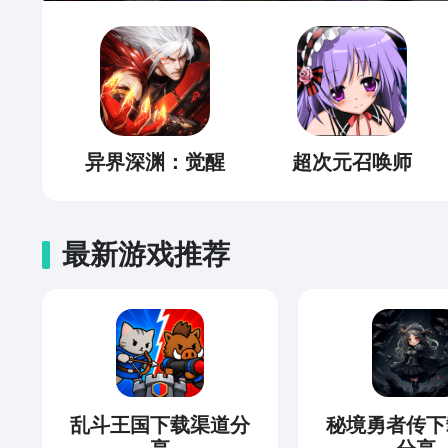
异界深渊：觉醒
超次元召唤师
最新游戏推荐
乱斗王国下载渠道分
秘境勇者传下