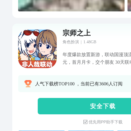
宗师之上
角色扮演
|
1.48GB
年度爆款放置新游，联动国漫顶流
元，首月月卡，交个朋友 30天
又变强 重磅独家！九月、哪吒、
时装 天上掉下真神仙，教你摸鱼
人气下载榜TOP100 ，当前已有3606人订阅
轻松放置 离线成长 — — 自由搭配
安 全 下 载
优先用PP助手下载