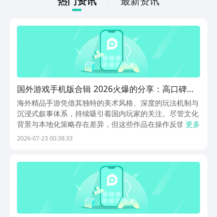
热门资讯
最新资讯
国外游戏手机版合辑 2026火爆的分享：高口碑、
高热度、高可玩性海外手游精选
海外精品手游凭借其独特的美术风格、深度的玩法机制与
沉浸式叙事体系，持续吸引着国内玩家的关注。尽管文化
背景与本地化策略存在差异，但这些作品在操作反馈、画
更多
面表现及系统设计层面均展现出国际一线水准。本文精选
2026-07-23 00:38:33
五款广受好评的海外手游，涵盖策略战棋、沙盒创造、
MMORPG、载具竞技与开放世界竞速等多元类型，兼顾