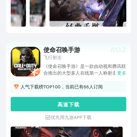
NO.
2
使命召唤手游
飞行射击
《使命召唤手游》是一款由动视和腾讯联
合推出的大型多人在线第一人称射击类手
更多
游。游戏将以最高质量的视觉效果呈现游
戏品质，高度还原使命召唤系列的经典玩
人气下载榜TOP100，当前已有66人订阅
法地图角色，并针对手机端的操作特点进
行了适配与优化，让玩家们能更好地沉浸
高 速 下 载
在爽快的射击体验中！
优先用九游APP下载