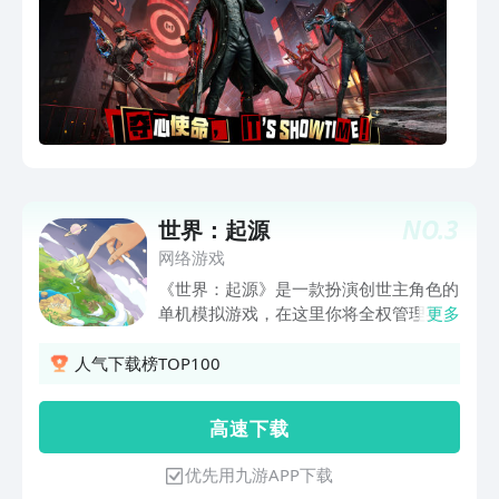
NO.
3
世界：起源
网络游戏
《世界：起源》是一款扮演创世主角色的
单机模拟游戏，在这里你将全权管理某平
更多
行时空里的世界，按你的节奏和喜好去建
造世界以及创造各类种族，而这个世界的
人气下载榜TOP100
文明、气象、科技等走向也都跟你的决定
息息相关，你是否能成为一个合格的
高 速 下 载
呢......
优先用九游APP下载