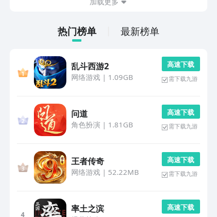
加载更多
及
热门榜单
最新榜单
高 速 下 载
乱斗西游2
网络游戏
|
1.09GB
需下载九游
高 速 下 载
问道
角色扮演
|
1.81GB
需下载九游
高 速 下 载
王者传奇
网络游戏
|
52.22MB
需下载九游
高 速 下 载
率土之滨
4