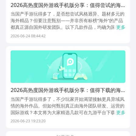
2026高热度国外游戏手机版分享：值得尝试的海
外火爆的移动游戏
当国产手游玩得多了，是否想尝试风格迥异、题材多元的
海外精品？但要注意甄别——并非所有标榜“海外”的产品
都真正源自国外研发团队。以下几款作品，均确为国际厂
更多
商开发、拥有明确海外版权归属的手游，且已在九游平台
2026-06-24 08:44:42
上线，支持正版下载与稳定运营。1、《鬼泣-巅峰之战》
本作由CAPCOM正版授权，深度还原《鬼泣》系
2026高热度国外游戏手机版分享：值得下载的海
外火爆的合集5after_1
当国产手游玩得多了，不少玩家开始渴望接触更具异域风
情的海外作品。但如何甄别真正由海外团队研发、运营的
国际游戏？本文将为大家精选几款可在九游平台下载的正
更多
版海外手游，这些作品均具备明确的海外开发背景与全球
2026-06-23 19:23:20
发行资质。值得注意的是，九游平台提供便捷的会员服
务：仅需1元即可开通，开通后每月可领取无门槛代金券