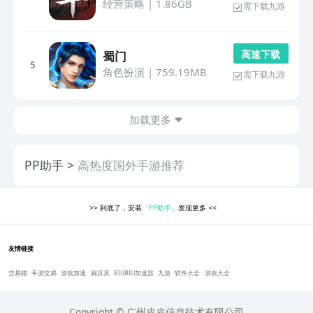
经营策略
|
1.86GB
需下载九游
高 速 下 载
蜀门
5
角色扮演
|
759.19MB
需下载九游
加载更多
PP助手
高热度国外手游推荐
>>
到底了，安装
「PP助手」
发现更多
<<
友情链接
交易猫
手游交易
游戏加速
豌豆荚
BIUBIU加速器
九游
软件大全
游戏大全
Copyright © 广州皮皮信息技术有限公司