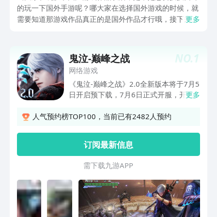
的玩一下国外手游呢？哪大家在选择国外游戏的时候，就
需要知道那游戏作品真正的是国外作品才行哦，接下来小
更多
编就给大家分享几款能够在手游福利最多的九游平台中下
载到的国外游戏作品。大家在九游平台中只要花费1元就
可成为会员，成为会员后每个月都能够享受无门槛代金券
NO.
1
鬼泣-巅峰之战
以及会员专属礼包哦，会员每天登录签到更是可以免费去
网络游戏
抽ps5哦。
《鬼泣-巅峰之战》2.0全新版本将于7月5
日开启预下载，7月6日正式开服，开启
更多
猎魔之旅！ 《鬼泣-巅峰之战》2.0是由云
畅游戏研发、CAPCOM鬼泣官方团队深
人气预约榜TOP100，当前已有2482人预约
度参与共同打造的殿堂级动作IP授权手
游！ 战斗升级，随心搭配无限连击；玩
订阅最新信息
法焕新，全新试炼突破极限；新角色尼禄
登场，版本上线后各位恶魔猎人可以通过
需 下 载 九 游 A P P
登录游戏来免费获取！现世更有未知剧情
首度揭秘，续写恶魔猎人传奇旅程！