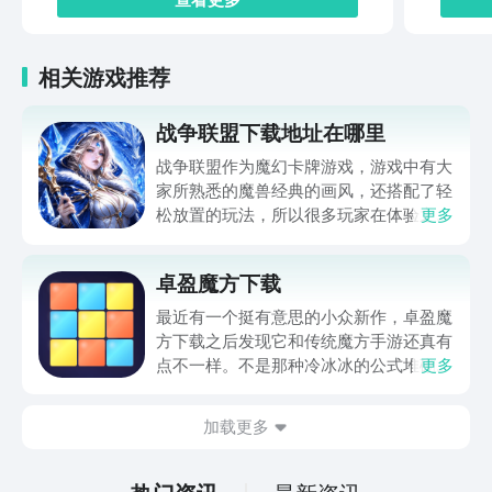
冒险
相关游戏推荐
战争联盟下载地址在哪里
战争联盟作为魔幻卡牌游戏，游戏中有大
家所熟悉的魔兽经典的画风，还搭配了轻
松放置的玩法，所以很多玩家在体验之前
更多
想要了解战争联盟下载地址方面的内容。
毕竟当大家深入体验游戏之后，如果该游
卓盈魔方下载
戏能够下载，大家在体验的时候，不仅要
实现策略。对战，而且还需要休闲挂机，
最近有一个挺有意思的小众新作，卓盈魔
在静下心来之后研究阵容搭配，从而获得
方下载之后发现它和传统魔方手游还真有
较高的乐趣。
点不一样。不是那种冷冰冰的公式堆砌，
更多
而是把色块还原做成了带点梦幻感的流光
体验。滑动手指转动方块，对齐色块就能
加载更多
解锁新的立方秘境，纯粹靠空间逻辑和色
感来推进。这种返璞归真的设计，在现在
的手游市场里反而显得稀罕了。