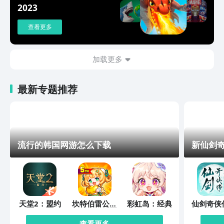
2023
查看更多
加载更多
最新专题推荐
流行的韩国网游怎么下载
新仙剑
天堂2：盟约
坎特伯雷公主
彩虹岛：经典
仙剑奇侠
与骑士唤醒冠
缘起
军之剑的奇幻
查看更多