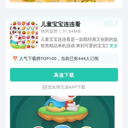
NO.
2
儿童宝宝连连看
休闲益智
|
31.64MB
儿童宝宝连连看是一款既经典又创新的益
智类精品单机游戏 来到可爱的宝宝梦幻
更多
天地，触碰各种清新自然的水果蔬菜 萌
趣自然，缤纷可口，水果连线，让我们一
人气下载榜TOP100，当前已有444人订阅
起来水果连连看吧！ 【游戏有特色】
1、多种纷乱香甜的水果、清新自然的蔬
高 速 下 载
菜以及香甜可口的点心，萌萌哒让你爱不
释手。 2、多种模式玩翻天！休闲模式、
优先用九游APP下载
极速模式、无限模式、地狱模式、经典模
式… 儿童宝宝连连看玩法简单，高分不
易。敢来挑战？