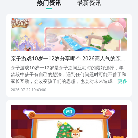
打发无聊的时间，可玩性真的比较高。
热门资讯
最新资讯
亲子游戏10岁一12岁分享哪个 2026高人气的亲子
手游安卓下载合辑
亲子游戏10岁一12岁是亲子之间互动时的最好选择，年
龄段中孩子有自己的想法，遇到任何问题时可能不善于和
家长互动，会改变孩子们的思想，也会对未来造成一定影
更多
响，那么正确选择一款亲子互动的游戏，就可寻找到很多
2026-07-22 19:43:00
共同语言，贴心了解孩子的内心想法。阿里巴巴灵犀互娱
旗下的九游已经给大家带来丰厚的福利选择，比如玩手...