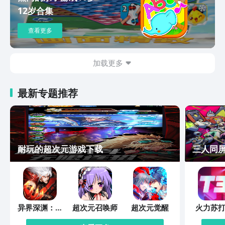
12岁合集
查看更多
加载更多
最新专题推荐
耐玩的超次元游戏下载
三人同
异界深渊：觉
超次元召唤师
超次元觉醒
火力苏打
醒