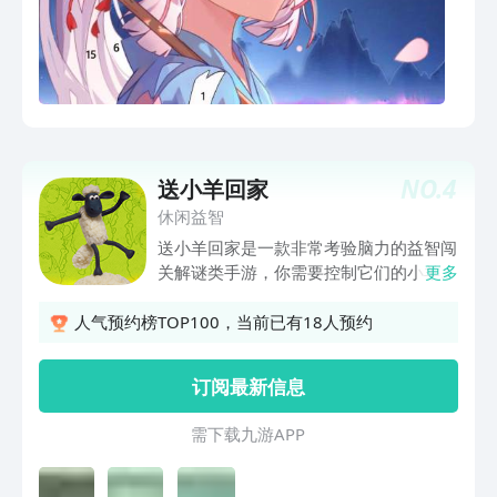
NO.
4
送小羊回家
休闲益智
送小羊回家是一款非常考验脑力的益智闯
关解谜类手游，你需要控制它们的小羊在
更多
各种障碍物中跳跃，这样三只小羊都可以
发挥它们的效果，然后你就可以回家了。
人气预约榜TOP100，当前已有18人预约
有丰富的关卡挑战，游戏非常简单。你需
要帮助小羊一只接一只地把它们送回家。
订阅最新信息
游戏拥有独特的思维，全新的破级内容为
您带来不一样的游戏体验！
需 下 载 九 游 A P P