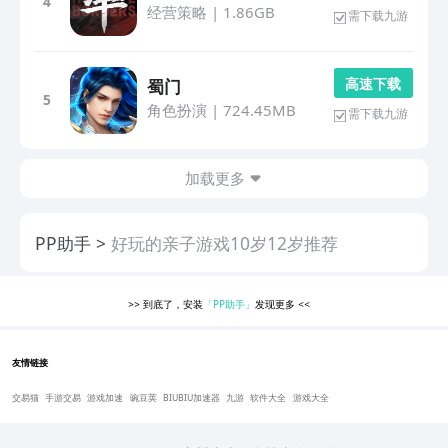
4
经营策略
|
1.86GB
需下载九游
高 速 下 载
蜀门
5
角色扮演
|
724.45MB
需下载九游
加载更多
PP助手
好玩的亲子游戏10岁12岁推荐
>>
到底了，安装
「PP助手」
发现更多
<<
友情链接
交易猫
手游交易
游戏加速
豌豆荚
BIUBIU加速器
九游
软件大全
游戏大全