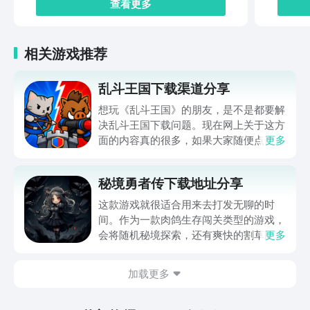
查看更多
相关游戏推荐
乱斗王国下载渠道分享
想玩《乱斗王国》的朋友，是不是都要解
决乱斗王国下载问题。现在网上关于这方
面的内容真的很多，如果大家随便点击陌
更多
生链接，就很容易遇到安装包信息不完整
的情况。想省去这些麻烦，直接通过九游
秘境勇者传下载地址分享
app进行下载会更加方便，九游是手游福
利最多的游戏平台，在这里不仅能够看到
这款游戏就很适合用来去打发无聊的时
游戏资源，还能及时查看后续的消息、活
间。作为一款肉鸽生存闯关类型的游戏，
动内容等相关信息。
会将随机秘境探索，还有爽快的割草闯关
更多
全部都放在一起。秘境勇者传下载地址是
在什么地方呢？玩家只需要通过以下的链
加载更多
接就可以下载。游戏的上手门槛还是比较
低的，一只手就可以操控，很适合用来去