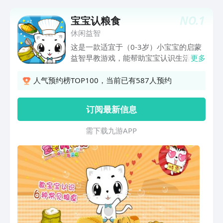
NO.
1
宝宝认粮食
休闲益智
这是一款适宜于（0-3岁）小宝宝的启蒙
益智早教游戏，能帮助宝宝认识生活中常
更多
见的粮食。有玉米、马铃薯、大米、小
麦、大豆…面条、米饭、豆浆…不仅能让
人气预约榜TOP100，当前已有587人预约
宝宝学习粮食变成食物的过程，更能启蒙
宝宝节约粮食、爱护粮食。 游戏在设计
订阅最新信息
上参考了国内外对该年龄段小宝宝的行为
特征和心理特征的研究成果，专为小宝宝
需 下 载 九 游 A P P
的启蒙而设计。通过点击粮食，让粮食变
成食物，不仅很好的帮助宝宝认识粮食及
食物的关系，更能让宝宝更勤快地思考。