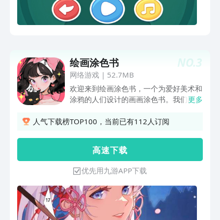
NO.
3
绘画涂色书
网络游戏
|
52.7MB
欢迎来到绘画涂色书，一个为爱好美术和
涂鸦的人们设计的画画涂色书。我们的画
更多
画涂色书玩法非常简单，你只需要选择一
个图像，然后根据相应的数字填充颜色。
人气下载榜TOP100，当前已有112人订阅
玩家可以选择的图片种类非常广泛，包括
二次元、古风、动漫、头像、美食和动物
高 速 下 载
等。我们设计了精美的画面，让玩家可以
极简的方式表达自己的涂鸦风格。无论是
优先用九游APP下载
想将一副多彩图像或是想要放松身心，绘
画涂色书都能满足你的需求。现在就下载
我们的涂色书，并开始创造你美妙的涂鸦
世界吧！