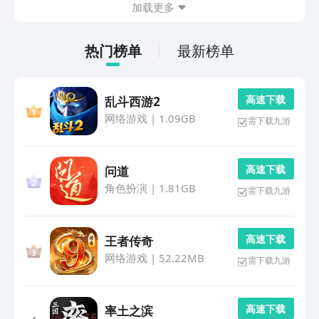
加载更多
热门榜单
最新榜单
高 速 下 载
乱斗西游2
网络游戏
|
1.09GB
需下载九游
高 速 下 载
问道
角色扮演
|
1.81GB
需下载九游
高 速 下 载
王者传奇
网络游戏
|
52.22MB
需下载九游
高 速 下 载
率土之滨