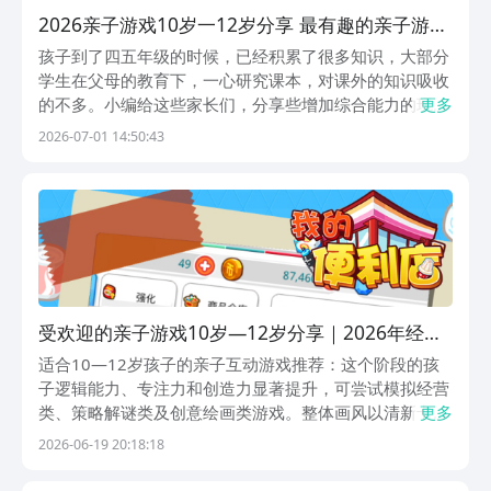
2026亲子游戏10岁一12岁分享 最有趣的亲子游戏
手机版汇总
孩子到了四五年级的时候，已经积累了很多知识，大部分
学生在父母的教育下，一心研究课本，对课外的知识吸收
的不多。小编给这些家长们，分享些增加综合能力的玩
更多
法，亲子游戏10岁一12岁，正好是儿童接受最快的阶
2026-07-01 14:50:43
段。成语小知识，还有简单的数学闯关，不上学的时候，
家长和孩子一起玩吧。1、《成语小状元》语文书的成语
并...
受欢迎的亲子游戏10岁—12岁分享｜2026年经典
不腻的亲子互动游戏清单
适合10—12岁孩子的亲子互动游戏推荐：这个阶段的孩
子逻辑能力、专注力和创造力显著提升，可尝试模拟经营
类、策略解谜类及创意绘画类游戏。整体画风以清新卡通
更多
为主，兼顾趣味性与思维训练，有助于激发空间感知、手
2026-06-19 20:18:18
眼协调与认知发展。上述游戏均可通过九游APP便捷下
载。九游APP提供专属手游福利——开通省钱卡后，