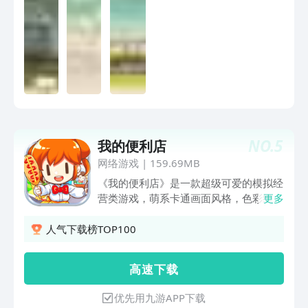
NO.
5
我的便利店
网络游戏
|
159.69MB
《我的便利店》是一款超级可爱的模拟经
营类游戏，萌系卡通画面风格，色彩绚丽
更多
的人物设定，带给你超萌视觉享受，玩游
戏就如同看动画，一景一物处处萌动你
人气下载榜TOP100
心。就像经营真实的便利店，但又不同于
传统模拟经营类游戏，可通过强化商品来
高 速 下 载
提高销售吸引力，又可定制店铺特色商
品，培养回头客，还有增强互动性的好友
优先用九游APP下载
模式，多种玩法任你选。 销售系统，卖