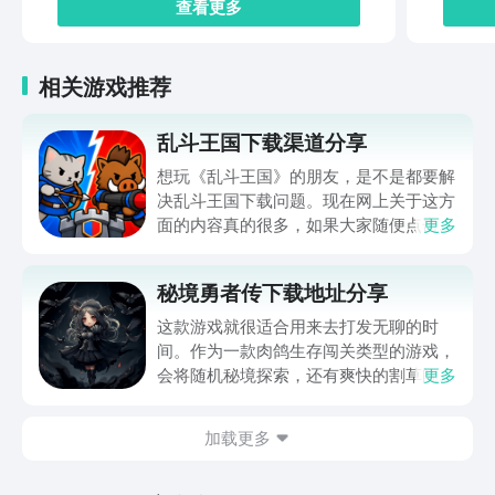
查看更多
相关游戏推荐
乱斗王国下载渠道分享
想玩《乱斗王国》的朋友，是不是都要解
决乱斗王国下载问题。现在网上关于这方
面的内容真的很多，如果大家随便点击陌
更多
生链接，就很容易遇到安装包信息不完整
的情况。想省去这些麻烦，直接通过九游
秘境勇者传下载地址分享
app进行下载会更加方便，九游是手游福
利最多的游戏平台，在这里不仅能够看到
这款游戏就很适合用来去打发无聊的时
游戏资源，还能及时查看后续的消息、活
间。作为一款肉鸽生存闯关类型的游戏，
动内容等相关信息。
会将随机秘境探索，还有爽快的割草闯关
更多
全部都放在一起。秘境勇者传下载地址是
在什么地方呢？玩家只需要通过以下的链
加载更多
接就可以下载。游戏的上手门槛还是比较
低的，一只手就可以操控，很适合用来去