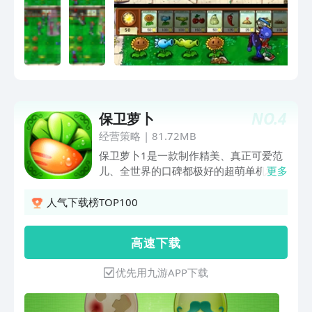
NO.
4
保卫萝卜
经营策略
|
81.72MB
保卫萝卜1是一款制作精美、真正可爱范
儿、全世界的口碑都极好的超萌单机塔防
更多
手游~~！！！ 原创萝卜IP，经典的卡通
画风，多变的战斗策略。这款游戏不仅容
人气下载榜TOP100
易上手、老少皆宜，而且能够给你带来无
穷的乐趣！ 你的任务就是保护好可爱的
高 速 下 载
萝卜，别让怪物吃掉它哦~~
优先用九游APP下载