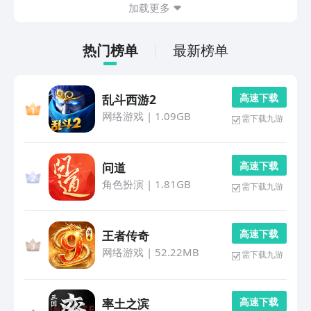
加载更多
热门榜单
最新榜单
高 速 下 载
乱斗西游2
网络游戏
|
1.09GB
需下载九游
高 速 下 载
问道
角色扮演
|
1.81GB
需下载九游
高 速 下 载
王者传奇
网络游戏
|
52.22MB
需下载九游
高 速 下 载
率土之滨