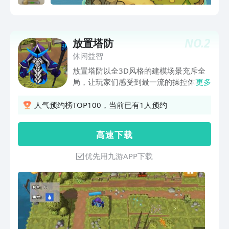
NO.
2
放置塔防
休闲益智
放置塔防以全3D风格的建模场景充斥全
局，让玩家们感受到最一流的操控体验，
更多
佛系护肝的放置类玩法伴随着刺激紧张的
塔防体验，双重维度上的趣味体感完全满
人气预约榜TOP100，当前已有1人预约
足你的策略头脑硬需，召唤部落战士，铸
造防御塔，开启你的致享之战吧！细致入
高 速 下 载
微的情节以及低模的角色构造完全简化了
整体格调，对于塔防类的玩法以及养成机
优先用九游APP下载
制，让你在这片空旷的区域中自由发挥个
人能力，享受战斗过程中的激情与热血，
利用资源的积累打造你的专属军事基地，
简单触控造就非凡体验，开启你的冒险
吧！