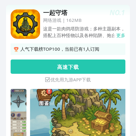
NO.
1
一起守塔
网络游戏
|
162MB
这是一款肉鸽塔防游戏；多种主题副本，
搭配上百种怪物以及各种陷阱、炮台，极
更多
具策略挑战！
人气下载榜TOP100，当前已有1人订阅
高 速 下 载
优先用九游APP下载