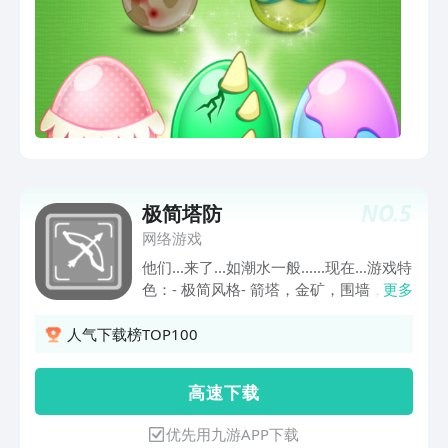
NO.
5
极简塔防
网络游戏
他们...来了...如潮水一般......现在...游戏特
色：- 极简风格- 箭塔，金矿，围墙，加
更多
农炮等30+种不同的防御塔- 每关中如潮
水般的，数以万计的敌人
人气下载榜TOP100
高 速 下 载
优先用九游APP下载