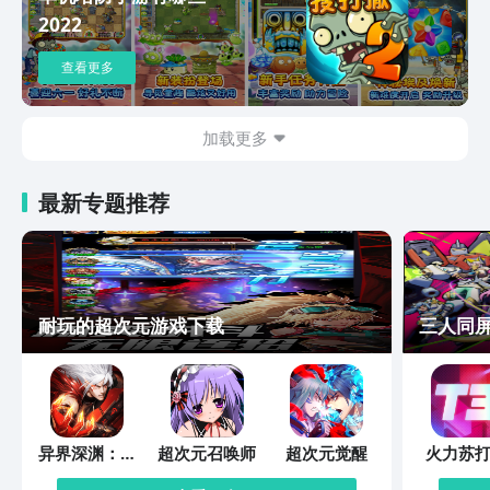
2022
查看更多
加载更多
最新专题推荐
耐玩的超次元游戏下载
三人同
异界深渊：觉
超次元召唤师
超次元觉醒
火力苏打
醒