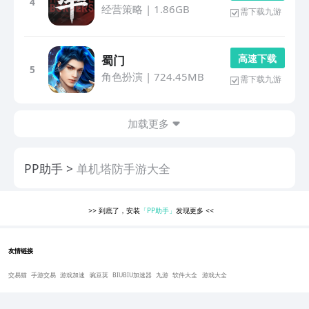
4
经营策略
|
1.86GB
需下载九游
高 速 下 载
蜀门
5
角色扮演
|
724.45MB
需下载九游
加载更多
PP助手
单机塔防手游大全
>>
到底了，安装
「PP助手」
发现更多
<<
友情链接
交易猫
手游交易
游戏加速
豌豆荚
BIUBIU加速器
九游
软件大全
游戏大全