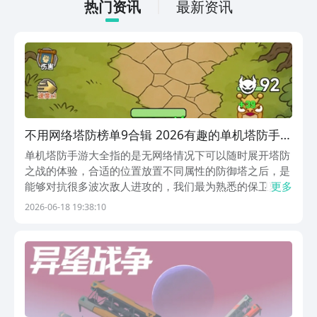
打发无聊的时间，可玩性真的比较高。
热门资讯
最新资讯
不用网络塔防榜单9合辑 2026有趣的单机塔防手游
before_1
单机塔防手游大全指的是无网络情况下可以随时展开塔防
之战的体验，合适的位置放置不同属性的防御塔之后，是
能够对抗很多波次敌人进攻的，我们最为熟悉的保卫萝卜
更多
和植物大战僵尸，都采用了最为经典的塔防玩法，而且还
2026-06-18 19:38:10
加入了全新的塔防题材，在守塔和进攻敌方区域时，总会
给我们带来一种激动人心的对战体验。想玩单机塔防游
戏...