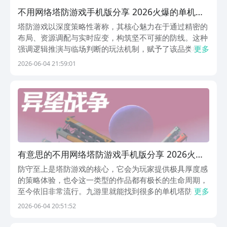
不用网络塔防游戏手机版分享 2026火爆的单机塔
防游戏合辑
塔防游戏以深度策略性著称，其核心魅力在于通过精密的
布局、资源调配与实时应变，构筑坚不可摧的防线。这种
强调逻辑推演与临场判断的玩法机制，赋予了该品类极强
更多
的耐玩性与长线生命力，至今仍广受玩家青睐。当前市场
2026-06-04 21:59:01
上存在大量优质的单机塔防作品，普遍采用关卡推进式结
构，节奏紧凑、内容扎实，具备出色的策略纵深与重复挑
有意思的不用网络塔防游戏手机版分享 2026火爆
的的单机塔防手游合辑
防守至上是塔防游戏的核心，它会为玩家提供极具厚度感
的策略体验，也令这一类型的作品都有极长的生命周期，
至今依旧非常流行。九游里就能找到很多的单机塔防，它
更多
们多以闯关为主，也特别的耐玩。九游是手游福利第一的
2026-06-04 20:51:52
游戏APP，也是阿里巴巴灵犀互娱旗下的产品，里面有海
量游戏可体验，玩家登录还会送很多券，享受0元拿首...