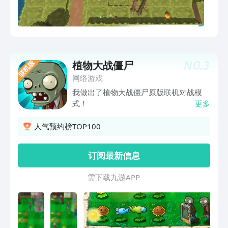
NO.
3
植物大战僵尸
网络游戏
我做出了植物大战僵尸原版联机对战模
式！
更多
人气预约榜TOP100
订阅最新信息
需 下 载 九 游 A P P