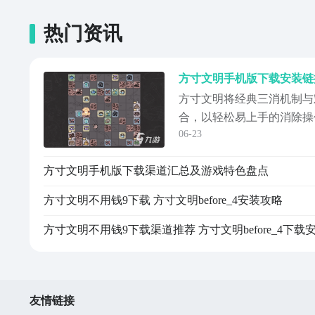
热门资讯
方寸文明将经典三消机制与
合，以轻松易上手的消除操
06-23
跨越万年长河。从原始部落
屏幕间体验波澜壮阔的历史
方寸文明手机版下载渠道汇总及游戏特色盘点
注这款创新玩法作品，正积
即为方寸文明手机版最新预
方寸文明不用钱9下载 方寸文明before_4安装攻略
掌文明兴衰。【
方寸文明不用钱9下载渠道推荐 方寸文明before_4下载
友情链接