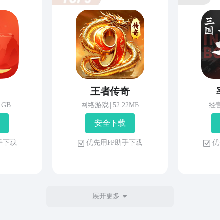
王者传奇
81GB
网络游戏
|
52.22MB
经
安 全 下 载
 手 下 载
优 先 用 P P 助 手 下 载
优 
展开更多