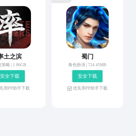
率土之滨
蜀门
营策略
|
1.86GB
角色扮演
|
724.45MB
安 全 下 载
安 全 下 载
先 用 P P 助 手 下 载
优 先 用 P P 助 手 下 载