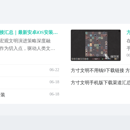
方寸文明手机版下载安装链接汇总｜最新安卓iOS安装包获取
宏观文明演进策略深度融
作为切入点，驱动人类文明
0
到星际远征，玩家将在方寸
进程。目前已有大量玩家关
06-22
方寸文明不用钱9下载链接 方寸
极寻找官方下载渠道。以下
约及获取方式，助你亲手执
06-18
06-18
安装