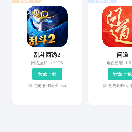
乱斗西游2
问道
网络游戏
|
1.09GB
角色扮演
|
1.
安 全 下 载
安 全 下 载
优 先 用 P P 助 手 下 载
优 先 用 P P 助