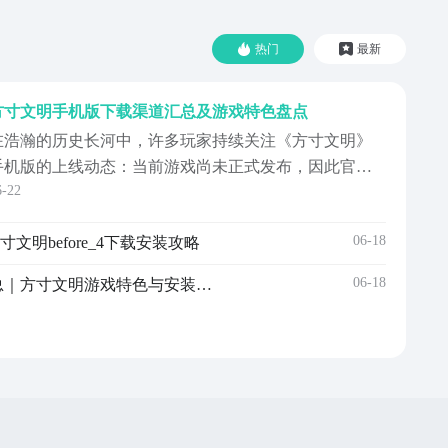
热门
最新
方寸文明手机版下载渠道汇总及游戏特色盘点
在浩瀚的历史长河中，许多玩家持续关注《方寸文明》
手机版的上线动态：当前游戏尚未正式发布，因此官方
6-22
未开放直接下载渠道。但玩家可提前通过指定预约入口
登记信息，完成预约后，待游戏通过测试并开启公测，
06-18
文明before_4下载安装攻略
系统将第一时间推送通知，方便用户快速获取安装包，
率先开启这场横跨万年的文明演进之旅。《方寸文明》
06-18
方寸文明手机版下载渠道汇总｜方寸文明游戏特色与安装方式详解
最新预约地址