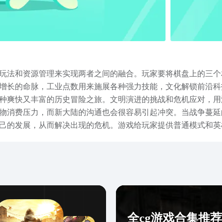
玩法和资源管理来实现两者之间的融合。玩家要将棋盘上的三个
增长的命脉，工业点数用来施展各种强力技能，文化解锁前沿科
种爽快又丰富的历史冒险之旅。文明演进的挑战和危机应对，用
物消费压力，而新大陆的沟通也会很容易引起冲突。当战争蔓延
己的发展，从而解决出现的危机。游戏给玩家提供普通模式和英
雄来帮助玩家完成挑战。除此之外，它虽然是一款非常简单的休
仿佛置身于历史中，去感受文明发展变化的过程，认识人类文明
款游戏独有的魅力。玩家们可以利用豌豆荚和上方链接进行预约
感的视听效果，使这款游戏受到了无尽的期待。
全cg游戏合集推荐2