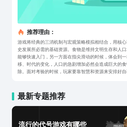
推荐理由：
游戏将经典的三消机制与宏观策略模拟相结合，用核心
史发展所必需的基础资源。食物是维持文明生存和人口
能够快速入门，另一方面在指尖滑动的时候，体会到一
移、时代的变化，人口的急剧增加必然会造成巨大的食
除。面对考验的时候，玩家要靠智慧和资源来安排好自
础上大大提高了精细操作的难度，但是也带来了历史英
幅幅栩栩如生的壁画、一段段不同的时代音乐，使玩家
载渠道还没有公布，但是这并不能阻止玩家提前感受这
最新专题推荐
闲和历史策略融合起来的创新设计，搭配上非常有代入
流行的代号游戏有哪些