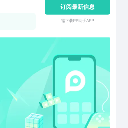
订阅最新信息
需 下 载 P P 助 手 A P P