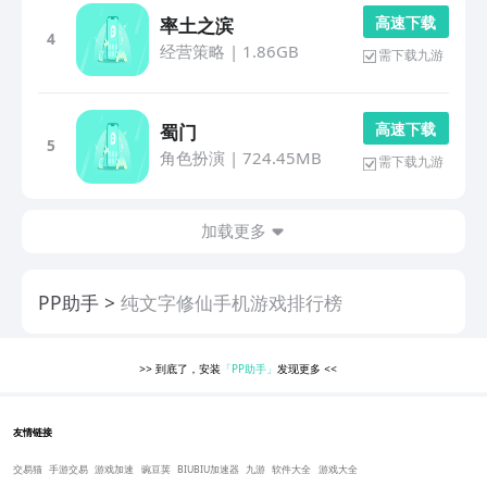
高 速 下 载
率土之滨
4
经营策略
|
1.86GB
需下载九游
高 速 下 载
蜀门
5
角色扮演
|
724.45MB
需下载九游
加载更多
PP助手
纯文字修仙手机游戏排行榜
>>
到底了，安装
「PP助手」
发现更多
<<
友情链接
交易猫
手游交易
游戏加速
豌豆荚
BIUBIU加速器
九游
软件大全
游戏大全