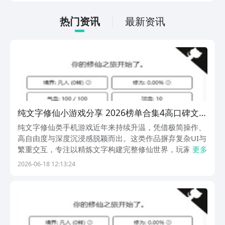
低的，一只手就可以操控，很适合用来去
打发无聊的时间，可玩性真的比较高。
热门资讯
最新资讯
纯文字修仙小游戏分享 2026榜单合集4高口碑文字
修仙游戏手机版before_2
纯文字修仙类手机游戏近年来持续升温，凭借极简操作、
高自由度与深度沉浸感脱颖而出。这类作品摒弃复杂UI与
繁重交互，专注以精炼文字构建完整修仙世界，玩家通过
更多
阅读、选择与策略配置即可推进修行进程，整体体验流畅
2026-06-18 12:13:24
自然，节奏张弛有度。1、《我的文字修仙全靠刷》融合
挂机式资源获取与文字驱动的修仙成长体系，战斗结果