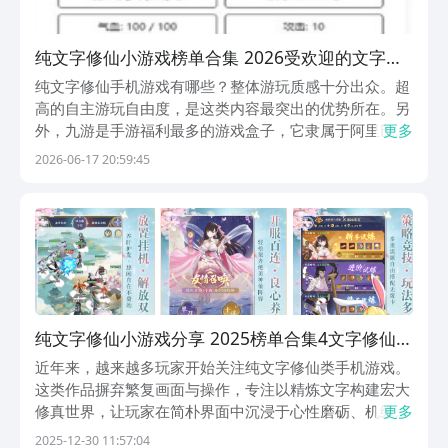
纯文字修仙小游戏榜单合集 2026受欢迎的文字修
仙游戏合辑
纯文字修仙手机游戏有哪些？整体游玩质感十分出众。超
高的自主游玩自由度，是这类内容最突出的优势所在。另
外，九游是手游福利最多的游戏盒子，它隶属于阿里巴巴
更多
灵犀互娱旗下。各类新游测试动态第一时间知晓，平台专
2026-06-17 20:59:45
属预约福利免费领，还能享受零门槛首充权益，趁早体验
畅快游玩。1、《我的文字修仙全靠刷》刷宝的爽快体
验...
纯文字修仙小游戏分享 2025榜单合集4文字修仙游
戏手机版before_2
近年来，越来越多玩家开始关注纯文字修仙类手机游戏。
这类作品摒弃繁复画面与操作，专注以精炼文字构建宏大
修真世界，让玩家在简朴界面中沉浸于心性磨砺、机缘抉
更多
择与境界跃迁的深层体验。没有华丽特效，却有千般气
2025-12-30 11:57:04