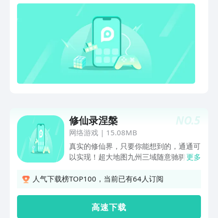
NO.
5
修仙录涅槃
网络游戏
|
15.08MB
真实的修仙界，只要你能想到的，通通可
以实现！超大地图九州三域随意驰骋。争
更多
夺天材地宝炼制丹药！猎杀妖兽获取材料
自由炼器！驯服妖兽为我所用！刻画各式
人气下载榜TOP100，当前已有64人订阅
阵法，炼制各种符箓！五大分支随意选
择！面对面交易，坊市摆摊，高自由度交
高 速 下 载
易！功法种类百花齐放，世界机缘无处不