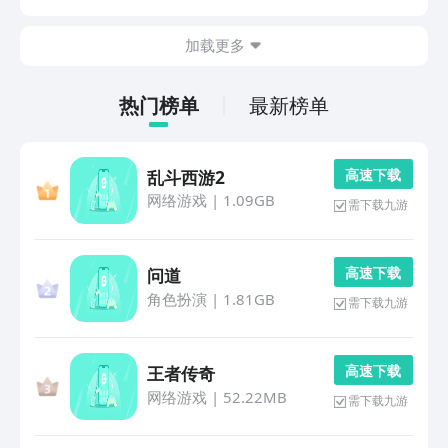
象；无需高配硬件，却能唤起最本真的修道共鸣——文字
即法器，叙事即功法。1、《修仙物语》这是一款以强逻
加载更多
辑
热门榜单
最新榜单
高 速 下 载
乱斗西游2
网络游戏
|
1.09GB
需下载九游
高 速 下 载
问道
角色扮演
|
1.81GB
需下载九游
高 速 下 载
王者传奇
网络游戏
|
52.22MB
需下载九游