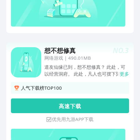
NO.
3
想不想修真
网络游戏
|
490.01MB
道友仙缘已到，想不想修真？ 此处，可
以经营洞府。 此处，凡人也可摆下聚灵
更多
法阵，提升五行灵根。 此处，可以不断
修炼，提升境界、肉身。 此处，可加入
人气下载榜TOP100
各种门派，习得无上绝学。 此处，可炼
丹、炼器、奇门遁甲…… 此处，可升金
高 速 下 载
丹，晋元婴，飞升三十三天，通往长生大
道。 此处，可寻觅仙缘，斩妖除魔，收
优先用九游APP下载
罗天材地宝。 诚邀道友进入，共觅仙
缘。