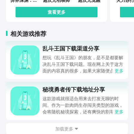
异界深渊：觉
超次元召唤师
超次元觉醒
火力苏打
醒
查看更多
相关游戏推荐
乱斗王国下载渠道分享
想玩《乱斗王国》的朋友，是不是都要解
决乱斗王国下载问题。现在网上关于这方
面的内容真的很多，如果大家随便点击陌
更多
生链接，就很容易遇到安装包信息不完整
的情况。想省去这些麻烦，直接通过九游
秘境勇者传下载地址分享
app进行下载会更加方便，九游是手游福
利最多的游戏平台，在这里不仅能够看到
这款游戏就很适合用来去打发无聊的时
游戏资源，还能及时查看后续的消息、活
间。作为一款肉鸽生存闯关类型的游戏，
动内容等相关信息。
会将随机秘境探索，还有爽快的割草闯关
更多
全部都放在一起。秘境勇者传下载地址是
在什么地方呢？玩家只需要通过以下的链
加载更多
接就可以下载。游戏的上手门槛还是比较