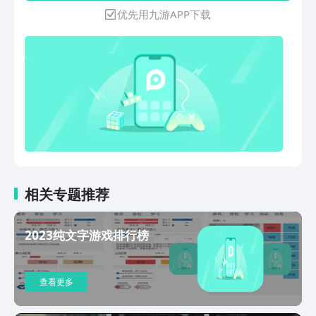
在。进可开辟洞府，人榜争名，宗门晋
优先用九游APP下载
升，壮大师门。退可休闲钓鱼，悠闲种
地，佛系打坐，四处闲逛。地上掉落的储
物袋，石桌上凌乱不堪的材料，街上撑死
的流浪儿？这是一个真实的修仙世界，谁
又主宰沉浮？
相关专题推荐
2023纯文字游戏排行榜
查看更多