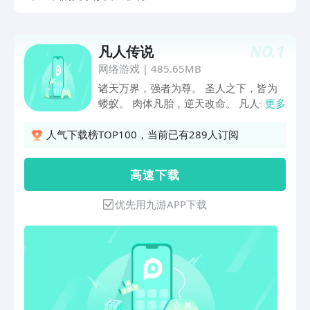
NO.
1
凡人传说
网络游戏
|
485.65MB
诸天万界，强者为尊。 圣人之下，皆为
蝼蚁。 肉体凡胎，逆天改命。 凡人传
更多
说，由你开启！ 凡界，十大灵山天材地
宝无数，寻觅飞升机缘。 仙界，三十三
人气下载榜TOP100，当前已有289人订阅
重天中上古仙宗传承无数！ 冥界，十八
重地狱及无间炼狱，轮回之秘暗藏。 魔
高 速 下 载
界，山谷秘境，十五尊魔神之力为我所
用！ 妖界，万妖诸国，皆可收入座下，
优先用九游APP下载
龙凤伴我征战诸天！ 极乐界，秘传肉身
神通无数，肉身证道舍我其谁！ 六界之
外，更有九天十地，鸿蒙诸天万界！