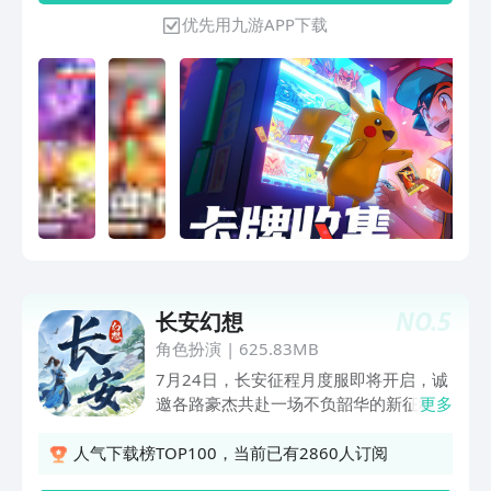
灵收集的新玩家，都能在这里开启专属大
优先用九游APP下载
师之路，快带上你的初始伙伴出发吧！
NO.
5
长安幻想
角色扮演
|
625.83MB
7月24日，长安征程月度服即将开启，诚
邀各路豪杰共赴一场不负韶华的新征程！
更多
【横屏竖屏 自由切换】 一键战斗，沉浸
摸鱼体验！ 【葫芦在手 一键捕捉】 开局
人气下载榜TOP100，当前已有2860人订阅
一小妖，养成无损继承！ 【萌宠陪伴 自