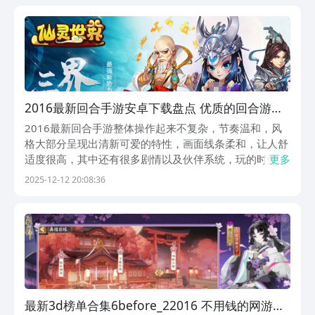
能变身九游会员，直接享受18个会员权益和海...
2016最新回合手游安卓下载盘点 优质的回合游戏
手机版指引
2016最新回合手游整体操作起来不复杂，节奏温和，风
格大部分呈现出清新可爱的特性，画面线条柔和，让人舒
适度很高，其中还有很多剧情以及伙伴系统，玩的时候又
更多
可以感受到收集的快乐，也可以放松心情，休闲自在，这
2025-12-12 20:08:36
也是为何其可以受到各位热爱的原因，下面就来看看这几
款有名气的回合制游戏。1、《仙灵世界》仙灵世界自...
最新3d榜单合集6before_22016 不用钱的网游榜