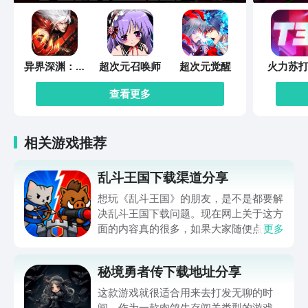
异界深渊：觉
超次元召唤师
超次元觉醒
火力苏打
醒
查看更多
相关游戏推荐
乱斗王国下载渠道分享
想玩《乱斗王国》的朋友，是不是都要解
决乱斗王国下载问题。现在网上关于这方
面的内容真的很多，如果大家随便点击陌
更多
生链接，就很容易遇到安装包信息不完整
的情况。想省去这些麻烦，直接通过九游
秘境勇者传下载地址分享
app进行下载会更加方便，九游是手游福
利最多的游戏平台，在这里不仅能够看到
这款游戏就很适合用来去打发无聊的时
游戏资源，还能及时查看后续的消息、活
间。作为一款肉鸽生存闯关类型的游戏，