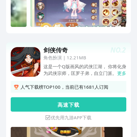
NO.
2
剑侠传奇
角色扮演
|
12.21MB
这是一个Q版画风的武侠江湖， 你将化身
为武侠宗师，匡罗子弟，自立门派。 是
更多
除恶惩凶，匡扶正义？ 还是潇洒肆意，
成就一代枭雄？ 丰富剧情走向，每一次
人气下载榜TOP100，当前已有1681人订阅
选择都将成就不一样的你； 万般武术秘
籍，争夺江湖至尊宝座。 PVP、PVE丰富
高 速 下 载
玩法，满足你一切。 挂机玩法，解放双
手，享受更轻松随性的游戏乐趣。
优先用九游APP下载