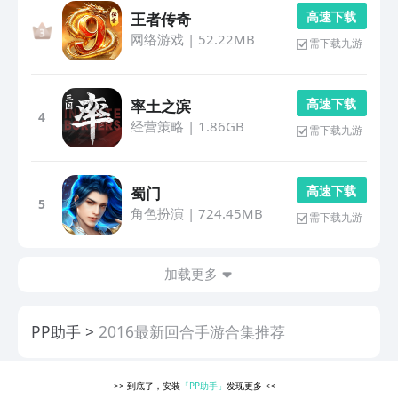
高 速 下 载
王者传奇
网络游戏
|
52.22MB
需下载九游
高 速 下 载
率土之滨
4
经营策略
|
1.86GB
需下载九游
高 速 下 载
蜀门
5
角色扮演
|
724.45MB
需下载九游
加载更多
PP助手
2016最新回合手游合集推荐
>>
到底了，安装
「PP助手」
发现更多
<<