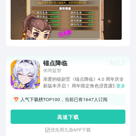
NO.
3
锚点降临
休闲益智
亲爱的链尉官《锚点降临》4.0 周年庆全
新版本开启！ 周年限定角色涅普露重磅
更多
登场，浴火重生的少女，期待与你并肩同
行。赫梅克全新换装「绯幽的情曲」、雾
人气下载榜TOP100，当前已有1647人订阅
涅尔泳池新装「薄荷与香草」同步上线，
缱绻告白与甜蜜邀约悉数而至~丰富周年
高 速 下 载
主题活动开启，海量福利等你解锁！ 在
这里邂逅各具性格的 AIMBS 战员，聆听
优先用九游APP下载
她们心底的私语。在危机四伏的星际之