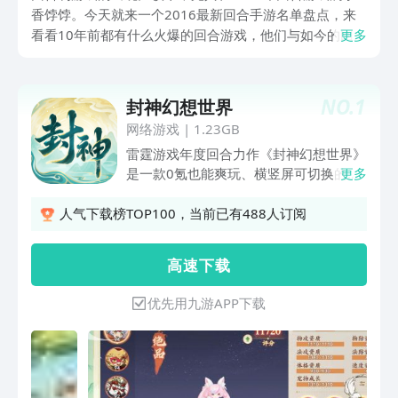
香饽饽。今天就来一个2016最新回合手游名单盘点，来
看看10年前都有什么火爆的回合游戏，他们与如今的回合
更多
游戏又有哪些区别？大家可以直接去九游，搜这些游戏就
行，当然是因为九游是手游福利最划算的APP，一块钱就
能变身九游会员，直接享受18个会员权益和海量免费代金
NO.
1
封神幻想世界
券，还有独家会员活动、会员礼包哦。玩家只需要登录游
网络游戏
|
1.23GB
戏，就可以每天参与九游抽奖活动，天天抽奖，还有很多
雷霆游戏年度回合力作《封神幻想世界》
节假日活动和万元券到手。
是一款0氪也能爽玩、横竖屏可切换的封
更多
神题材国风轻回合手游。 这款游戏的制
作初衷，就是希望市面上能出现这样一款
人气下载榜TOP100，当前已有488人订阅
回合：它不用耗费太多时间，能让大家把
有限的精力花在策略对战的爽感里；不用
高 速 下 载
花费大量金钱，最好0氪也能享受用脑力
胜出的纯粹乐趣。
优先用九游APP下载