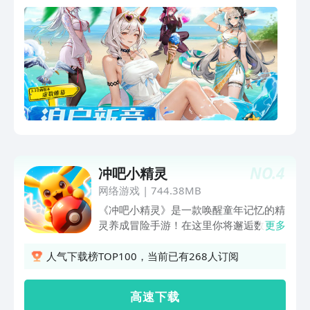
中，缔结专属羁绊，谱写属于你与少女们
的冒险故事！
NO.
4
冲吧小精灵
网络游戏
|
744.38MB
《冲吧小精灵》是一款唤醒童年记忆的精
灵养成冒险手游！在这里你将邂逅数百种
更多
造型独特的精灵，重温经典剧情挑战道
馆、收服稀有神兽的感动。自由组建属性
人气下载榜TOP100，当前已有268人订阅
相克的战斗阵容，探索秘境参与精灵狩
猎，还能通过进化、培育解锁更多组合。
高 速 下 载
无论是复刻经典玩法的老粉，还是追求精