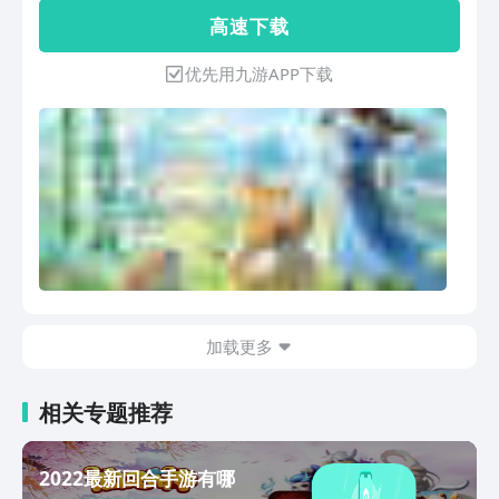
由进阶】 究极进化，一把直接起飞！
高 速 下 载
【技能搭配 横扫全场】 跨服组队，大招
轰炸全屏！ 【地摊挖宝 交易捡漏】 海量
优先用九游APP下载
商品，打包顶级法宝！
加载更多
相关专题推荐
2022最新回合手游有哪