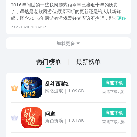
单
2016年问世的一些联网游戏距今早已接近十年的历史
了，虽然是老款网游但源源不断的更新还是给人以新鲜
感，怀念2016年网游的游戏爱好者应该不少吧，那么最
更多
新3d网游排行榜2016情况怎么样?下列介绍的五大联机
2025-10-16 18:09:32
3D手游都是在2016年公测的，直到现在这些的联网游戏
都保持着极强新鲜感。1、《阴阳师》阴阳师这...
加载更多
热门榜单
最新榜单
高 速 下 载
乱斗西游2
网络游戏
|
1.09GB
需下载九游
高 速 下 载
问道
角色扮演
|
1.81GB
需下载九游