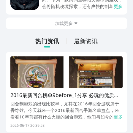
动内容等相关信息。
会将随机秘境探索，还有爽快的割草闯关
更多
全部都放在一起。秘境勇者传下载地址是
在什么地方呢？玩家只需要通过以下的链
加载更多
接就可以下载。游戏的上手门槛还是比较
低的，一只手就可以操控，很适合用来去
打发无聊的时间，可玩性真的比较高。
热门资讯
最新资讯
2016最新回合榜单9before_1分享 必玩的优质回
合游戏名单有哪几款
回合制游戏的出现比较早，尤其在2016年回合游戏属于
香饽饽。今天就来一个2016最新回合手游名单盘点，来
看看10年前都有什么火爆的回合游戏，他们与如今的回合
更多
游戏又有哪些区别？大家可以直接去九游，搜这些游戏就
2026-06-17 20:39:58
行，当然是因为九游是手游福利最划算的APP，一块钱就