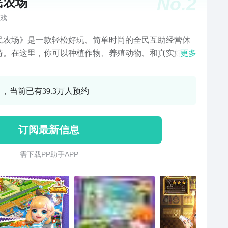
No.
2
民农场
戏
民农场》是一款轻松好玩、简单时尚的全民互助经营休
游。在这里，你可以种植作物、养殖动物、和真实好友
更多
居，并将自己的生产物销售至全世界，成为享誉全球的
大亨！ 【更新内容】 1、新增可扩地图； 2、新增奖券兑
0 ，当前已有39.3万人预约
法； 3、修复一些已知的问题。
订阅最新信息
需 下 载 P P 助 手 A P P