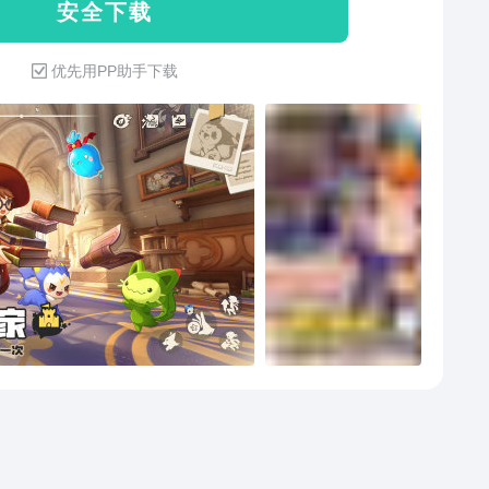
安 全 下 载
梦中的洛克王国世界！
优先用PP助手下载