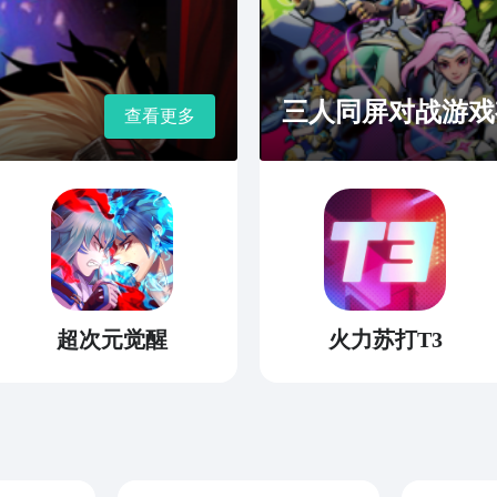
三人同屏对战游戏
查看更多
超次元觉醒
火力苏打T3