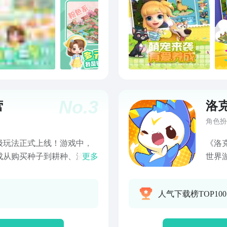
No.
3
营
洛
角色扮
级玩法正式上线！游戏中，
《洛
成从购买种子到耕种、浇
更多
世界
到出售给市场的整个过程。
放世
过程，所以玩家在经营农场
新洛克王国！ 不卖精灵更
人气下载榜TOP10
带来的乐趣。除了种植花草
系战
充自己的业务，饲养奶牛、
组队
！赶紧下载体验吧！
你喜