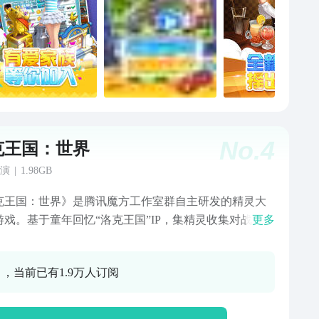
No.
4
克王国：世界
演
|
1.98GB
克王国：世界》是腾讯魔方工作室群自主研发的精灵大
游戏。基于童年回忆“洛克王国”IP，集精灵收集对战、开
更多
界探索与自由轻松社交于一体，一个充满回忆与期待的
不抽精灵，400+精灵免费捉！多体
0 ，当前已有1.9万人订阅
斗，公平博弈无穷乐趣！多端全平台互通，单人漫游或
同行随心选！魔法、奇景、孵蛋、偷菜、打扮！只需按
欢的方式游玩，寻找你独一无二的羁绊，这里就是我们