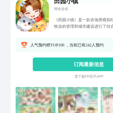
田园小镇
网络游戏
《田园小镇》是一款农场类模拟
牧业的管理和城市建设进行了结
镇发展种植业、养殖业及城市建
的最核心玩法就是将一个个独立
人气预约榜TOP100 ，当前已有242人预约
的产业链，将一个个系统结合起
扩建自己的土地,通过增加人口解
内容，让自己的小镇变得更加繁
订阅最新信息
需 下 载 P P 助 手 A P P