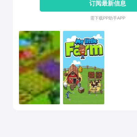
订阅最新信息
需 下 载 P P 助 手 A P P