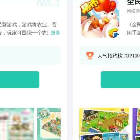
No.
1
全
网络游
经营游戏，游戏将农业、畜
《全
合，玩家可围绕一个农业小
更多
闲手
设，并开展农业贸易。游戏
做邻
的农业经营联系成一套完整
农场
人气预约榜TOP10
来，增加自己城市的收入，
换玩
锁更多的玩法及建筑、产品
荣。