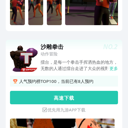
NO.
2
沙雕拳击
动作冒险
擂台，是每一个拳击手挥洒热血的地方，
无数的人通过擂台走进了大众的视野，但
更多
也有无数的人在擂台下销声匿迹。现在你
将扮演一位拳击手，在擂台上同各种对手
人气预约榜TOP100，当前已有8人预约
交手，用技巧和实力赢得比赛的胜利，从
擂台赛中脱颖而出，最强拳击手非你莫
高 速 下 载
属。
优先用九游APP下载