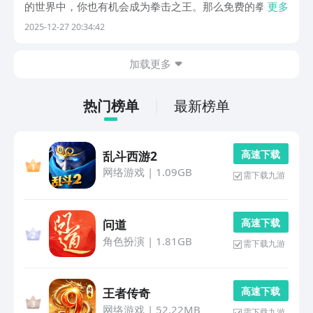
的世界中，你也有机会成为拳击之王。那么免费的拳王游
更多
戏有哪些呢？盘点的内容中不仅有一款叫做这个名字的，
2025-12-27 20:34:42
同时还可以加入到各种各样的战斗中，享受与对手pk时的
紧张刺激感。1、《拳王》在这款游戏的世界当中，每...
加载更多
热门榜单
最新榜单
高 速 下 载
乱斗西游2
网络游戏
|
1.09GB
需下载九游
高 速 下 载
问道
角色扮演
|
1.81GB
需下载九游
高 速 下 载
王者传奇
网络游戏
|
52.22MB
需下载九游