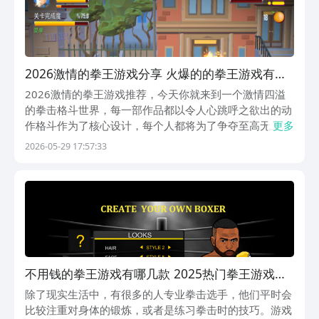
2026激情的拳王游戏分享 火爆的的拳王游戏有哪
几款
2026激情的拳王游戏推荐，今天你就来到一个激情四溢
的拳击格斗世界，每一部作品都以令人心跳呼之欲出的动
作格斗作为了核心设计，每个人都将为了争夺至高无上的
更多
拳王称号来进行对战，关于拳王类的手游作品可以来到九
2026-05-29 17:57:33
游平台下载，是阿里巴巴灵犀互娱旗下最核心的产品，九
游也是手游圈玩家数量最多，手游福利性价比最高的平...
不用钱的拳王游戏有哪几款 2025热门拳王游戏下
载介绍
除了现实生活中，有很多的人专业拳击选手，他们平时会
比较注重对身体的锻炼，或者是练习拳击时的技巧。游戏