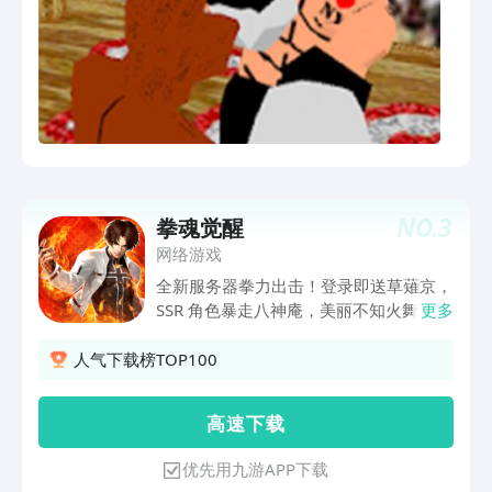
NO.
3
拳魂觉醒
网络游戏
全新服务器拳力出击！登录即送草薙京，
SSR 角色暴走八神庵，美丽不知火舞，超
更多
级BOSS大蛇免费领！更有超多福利助你
轻松起步，畅享游戏快感！​《拳魂觉醒》
人气下载榜TOP100
深度还原经典角色与技能，将热血格斗与
卡牌策略巧妙结合。每位角色的技能特效
高 速 下 载
都经过精心设计，华丽炫酷，为你带来一
场场视觉与策略的双重盛宴。放置玩法让
优先用九游APP下载
你在休闲之余，也能感受到拳皇格斗的紧