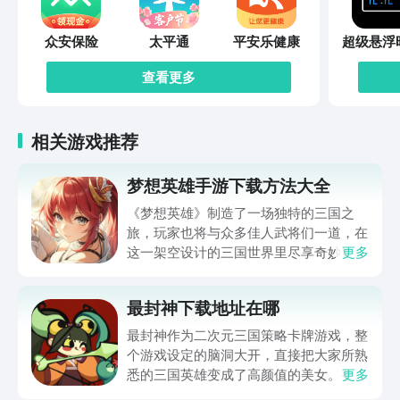
众安保险
太平通
平安乐健康
超级悬浮
查看更多
相关游戏推荐
梦想英雄手游下载方法大全
《梦想英雄》制造了一场独特的三国之
旅，玩家也将与众多佳人武将们一道，在
这一架空设计的三国世界里尽享奇妙冒
更多
险，并在刺激的战斗中体验与敌人厮杀的
激情。梦想英雄手游下载方法大全马上就
最封神下载地址在哪
为玩家们带来，通过它就可以体验到超级
畅快的三国冒险，想入坑这一作品的玩家
最封神作为二次元三国策略卡牌游戏，整
还请不要错过。
个游戏设定的脑洞大开，直接把大家所熟
悉的三国英雄变成了高颜值的美女。整体
更多
的新鲜感比较足，所以玩家在体验的时候