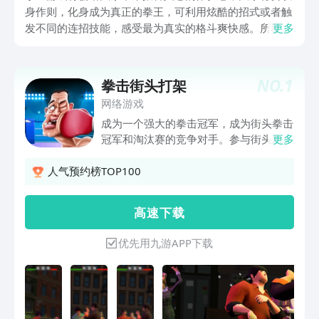
身作则，化身成为真正的拳王，可利用炫酷的招式或者触
发不同的连招技能，感受最为真实的格斗爽快感。所覆盖
更多
的背景故事都极其丰富，也将不同的场景设定为主要的作
战场景，包括有人流量极高的街头城市，或者是地下城环
境等等。今天小编将会为大家做出全面的解答，希望能帮
NO.
1
拳击街头打架
助到更多玩家。
网络游戏
成为一个强大的拳击冠军，成为街头拳击
冠军和淘汰赛的竞争对手。参与街头对
更多
抗，赢得对手并赢得挑战。游戏规则很简
单，站在你的对手面前，瞄准和拳打他。
人气预约榜TOP100
KO你的对手将赢得这场战斗，并面对下
一个成为街头冠军的人。 有趣和令人上
高 速 下 载
瘾的游戏，易于控制，玩和享受与您的朋
友。 游戏特色: 拳击街头战斗挑战 多个地
优先用九游APP下载
点 瞄准并出拳! 易玩控件 令人上瘾的游戏
出色的图形 享受惊人的游戏玩法，并向
我们提供您的反馈，以帮助改进未来版本
的游戏 。