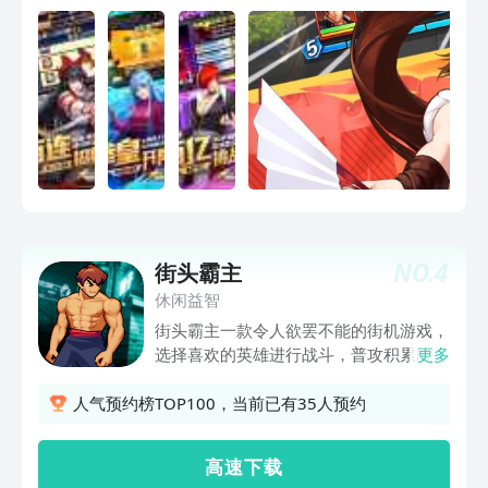
张刺激，每一次出招都能让对手感受到拳
皇的力量与魅力！​- - 轻松挂机，告别繁
琐​--忙碌的生活也能畅玩游戏！挂机系统
让你随时随地都能提升实力，无需担心错
过任何成长机会。简单微操，策略布阵，
考验你的战术智慧。中，轻松养成，实力
飙升，成为拳霸！​- -多元流派，自由组建​
--全明星跨时空集结特色鲜明。通过定向
招募系统，你可以精准收集心仪的拳皇角
色，组建属于自己的梦幻战队。每位角色
都有独特的技能与定位，合理搭配，让你
NO.
4
街头霸主
的战队在格斗场上无往不利，打造属于你
的传奇！​-- 丰富玩法，激情无限​--全新独
休闲益智
立玩法震撼登场！趣味探宝，幸运转盘，
街头霸主一款令人欲罢不能的街机游戏，
赢取丰厚奖励，体验心跳加速的寻宝乐
选择喜欢的英雄进行战斗，普攻积累能
更多
趣；参与龙虎联赛，与各路高手一决高
量，在用大招直接带走对手。获得胜利可
下，在竞技中展现你的实力与策略，争夺
解锁更多的英雄。
人气预约榜TOP100，当前已有35人预约
拳皇霸主之位。在这里，每一次挑战都是
对自我的超越，每一次胜利都将铸就你的
高 速 下 载
格斗荣耀！​