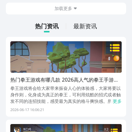
也想要了解最封神下载地址在哪。毕竟玩
加载更多
家在体验游戏的时候，如果能够成功的下
载游戏，那么在体验时会更加的方便。下
面就针对下载地址做相关内容的介绍。
热门资讯
最新资讯
热门拳王游戏有哪几款 2026高人气的拳王手游安
卓下载推荐
拳王游戏将会给大家带来振奋人心的体验感，大家将要以
身作则，化身成为真正的拳王，可利用炫酷的招式或者触
发不同的连招技能，感受最为真实的格斗爽快感。所覆盖
更多
的背景故事都极其丰富，也将不同的场景设定为主要的作
2026-06-17 16:06:21
战场景，包括有人流量极高的街头城市，或者是地下城环
境等等。今天小编将会为大家做出全面的解答，希望能
帮...