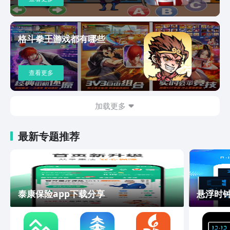
格斗拳王游戏都有哪些
查看更多
加载更多
最新专题推荐
泰康保险app下载分享
悬浮时钟