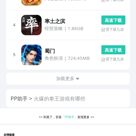
高 速 下 载
率土之滨
4
经营策略
|
1.86GB
需下载九游
高 速 下 载
蜀门
5
角色扮演
|
724.45MB
需下载九游
加载更多
PP助手
火爆的拳王游戏有哪些
>>
到底了，安装
「PP助手」
发现更多
<<
友情链接