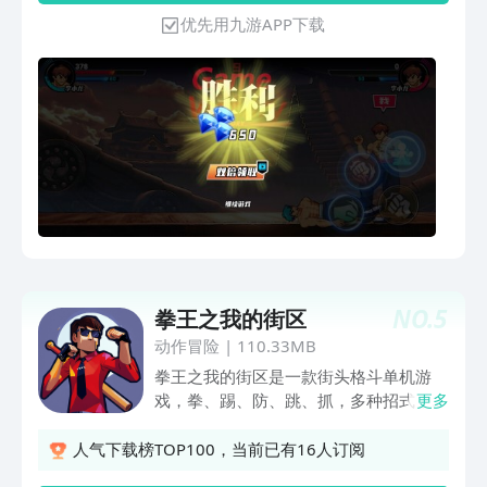
优先用九游APP下载
NO.
5
拳王之我的街区
动作冒险
|
110.33MB
拳王之我的街区是一款街头格斗单机游
戏，拳、踢、防、跳、抓，多种招式，更
更多
多连招，体验真实格斗，爽快打击；学
生、警察、特工、绅士、宅男等，多种角
人气下载榜TOP100，当前已有16人订阅
色，不同体验，畅感打斗。