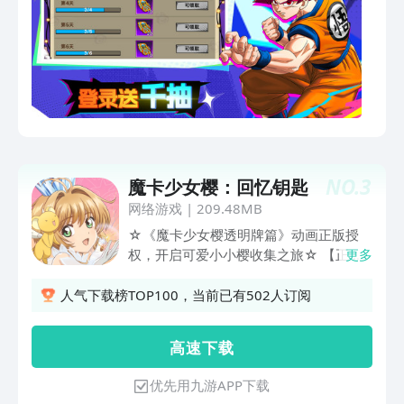
NO.
3
魔卡少女樱：回忆钥匙
网络游戏
|
209.48MB
☆《魔卡少女樱透明牌篇》动画正版授
权，开启可爱小小樱收集之旅☆ 【正版
更多
授权，体验魔卡之旅】 【收集小小樱，
解锁上百套娃娃造型】 【养成小小樱，
人气下载榜TOP100，当前已有502人订阅
解锁专属pose】 【大量CG，收藏“百变
小樱”】 【伙伴互动，陪伴冒险】
高 速 下 载
优先用九游APP下载