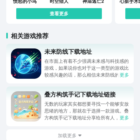
愤怒的小鸟
时空猎人
神庙逃亡2
心脏手术
模拟
查看更多
相关游戏推荐
未来防线下载地址
在市面上有着不少强调未来感与科技感的
游戏，如果说你也对于这一类型的游戏比
较感兴趣的话，那么相信未来防线的名字
更多
你一定是听说过的，小编今天的内容中为
你准备的就是未来防线下载预约的。的相
叠方构筑手记下载地址链接
关链接，在最近这款游戏的热度非常之
高，无论是先进前卫的背景设定，还是紧
无数的玩家其实都想要寻找一个能够安放
张有趣的战斗玩法，都吸引着不少同学的
思绪的地方，那就在于选择一款游戏。叠
关注，你是否也想要提前进行预约，方便
方构筑手记下载地址分享给所有人，这一
更多
在开服之后立即下载呢？那么千万别错过
款游戏玩起来还是比较简单的，主要是以
今天文章中的这些内容。
休闲体验为主，可以满足大家的体验心
加载更多
情。如果大家想要下载这款游戏，其实方