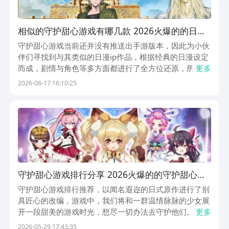
相似的守护甜心游戏有哪几款 2026火爆的的日漫
ip游戏手机版合辑
守护甜心游戏当前还并没有推送出手游版本，因此为小伙
伴们寻找到与其类似的日漫ip作品，根据经典的日漫设定
而成，剧情与角色等多方面都进行了全方位还原，所有玩
更多
家都有机会寻找到适合你的角色，在原著动画当中任意游
2026-06-17 16:10:25
走，探索完成战斗，兴趣的话，可以跟随小编详细了解下
方内容，并点击链接安装探索。1、《命运-冠位指定...
守护甜心游戏排行分享 2026火爆的的守护甜心游
戏有哪几款
守护甜心游戏排行推荐，以闻名遐迩的日式原作进行了别
具匠心的改编，游戏中，我们将和一群温情脉脉的少女展
开一段甜美的游戏时光，想尽一切办法去守护他们。下载
更多
玩守护甜心手游首推九游平台，是阿里巴巴灵犀互娱旗下
2026-05-29 17:43:35