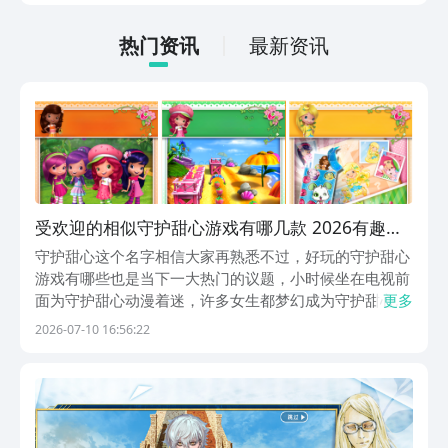
法很简单，通过以下的链接即可先来看一
下游戏的主要乐趣吧。
热门资讯
最新资讯
受欢迎的相似守护甜心游戏有哪几款 2026有趣的
甜心游戏下载分享
守护甜心这个名字相信大家再熟悉不过，好玩的守护甜心
游戏有哪些也是当下一大热门的议题，小时候坐在电视前
面为守护甜心动漫着迷，许多女生都梦幻成为守护甜心的
更多
角色，可爱甜心的二次元，是守护甜心的标签，接下来小
2026-07-10 16:56:22
编为大家推荐的几款游戏是直接带大家进入守护甜心的世
界，和小编开启一场属于守护甜心的旅行。1、《草莓
公...