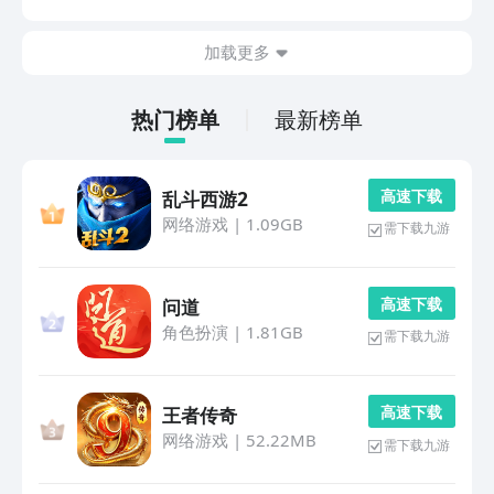
最知名的核心产品，九游还是目前被行业公认手游福利最
高最划算的平台。海量游戏礼包敞开怀抱任你免费领
加载更多
取，...
热门榜单
最新榜单
高 速 下 载
乱斗西游2
网络游戏
|
1.09GB
需下载九游
高 速 下 载
问道
角色扮演
|
1.81GB
需下载九游
高 速 下 载
王者传奇
网络游戏
|
52.22MB
需下载九游