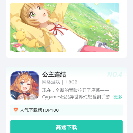
NO.
4
公主连结
网络游戏
|
1.8GB
现在，全新的冒险拉开了序幕——
Cygames出品异世界幻想番剧手游《公
更多
主连结Re:Dive》预约正式开启！高质量
动画呈现游戏剧情，WIT STUDIO担任游
人气下载榜TOP100
戏内动画制作，轻小说家日日日主笔剧
情，M·A·O、悠木碧、小仓唯等人气声优
高 速 下 载
全剧情配音。自由组合队伍，放出必杀攻