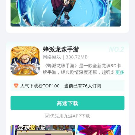
NO.
2
蜂派龙珠手游
网络游戏
|
338.72MB
《蜂派龙珠手游》是一款全新龙珠3D卡
牌手游，经典剧情深度还原，超强龙珠战
更多
士再次大集结，为你打造原汁原味的龙珠
世界；全屏爆燃的3D必杀技，全自动自
人气下载榜TOP100，当前已有76人订阅
由战斗，全景超燃战斗体验。百种阵容灵
活搭配，结合策略头脑风暴，更有天下第
高 速 下 载
一武道会、银河争霸赛、巅峰对决赛亚人
变身、召唤神龙等创新玩法，快来一起感
优先用九游APP下载
受龙珠战士现实对战的全新体验，开启属
于你的冒险新篇章！