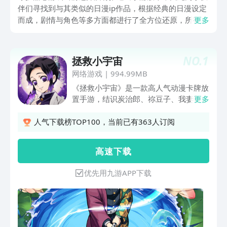
伴们寻找到与其类似的日漫ip作品，根据经典的日漫设定
而成，剧情与角色等多方面都进行了全方位还原，所有玩
更多
家都有机会寻找到适合你的角色，在原著动画当中任意游
走，探索完成战斗，兴趣的话，可以跟随小编详细了解下
方内容，并点击链接安装探索。
NO.
1
拯救小宇宙
网络游戏
|
994.99MB
《拯救小宇宙》是一款高人气动漫卡牌放
置手游，结识炭治郎、祢豆子、我妻善逸
更多
等主角团，一起踏上修行旅程。在这里，
将分为烈火、流水、风雷、血鬼四个阵容
人气下载榜TOP100，当前已有363人订阅
属性，搭配无限制，一起开发最强阵容。
特殊剧情副本，让边缘人物也能起到至关
高 速 下 载
重要的作用，合理的策略应用能让游戏冲
关更轻松。
优先用九游APP下载