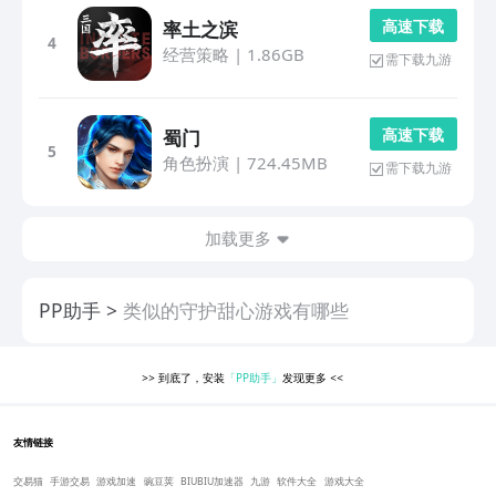
高 速 下 载
率土之滨
4
经营策略
|
1.86GB
需下载九游
高 速 下 载
蜀门
5
角色扮演
|
724.45MB
需下载九游
加载更多
PP助手
类似的守护甜心游戏有哪些
>>
到底了，安装
「PP助手」
发现更多
<<
友情链接
交易猫
手游交易
游戏加速
豌豆荚
BIUBIU加速器
九游
软件大全
游戏大全