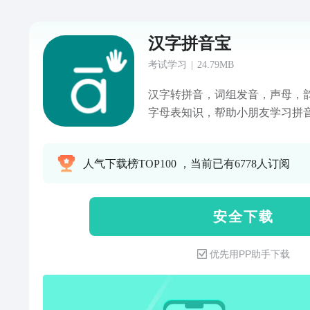
汉字拼音宝
考试学习
|
24.79MB
汉字转拼音，词组发音，声母，
字母表知识，帮助小朋友学习拼音
汉字转拼音，可以复制或保存拼音
读，全文朗读。 3、听汉字发音认
人气下载榜TOP100 ，当前已有6778人订阅
单韵母和复韵母，每个字母包括字
音，韵母对应的字拼读。 5、声
括，字母发音和字母关联词组拼读
安 全 下 载
音节发音书，字母关联词组拼读
优先用PP助手下载