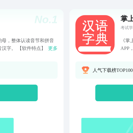
No.
1
掌
考试学
韵母，整体认读音节和拼音
《掌
汉字。 【软件特点】 1、
更多
AP
文本。 2、点击汉字可以朗
字，
拼音。 4、韵母学习：学习
应用
人气下载榜TOP10
母发音一到 四声韵母的发
面：
母学习：学习声母，内容包
介，
。 6、整体音节学习：整体
画、
，一到四声整体音。
5、
典和
中文
索、
糊搜