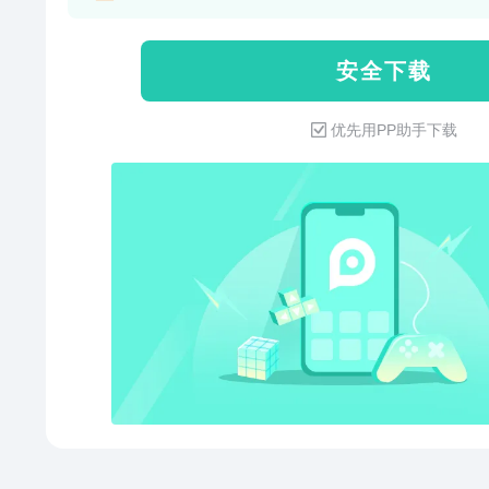
典、反义词、近义词、读音及其造
线不收费：支持离线功能包下载使
安 全 下 载
说文解字、宋本广韵、方言汇集
2、全面的字库：含8万多个国际
优先用PP助手下载
帖：汇集古今2000位书法家真
楷五种书法字体！ 4、笔划演示
画、结构等汉字属性； 5、真人
小老师； 6、生字表：自动收录
所需分类收藏。 【快快查系列】
语词典、成语词典、文言文、说
规范字典、小学生字本、唐诗三
众号：快快查字典 合作／反馈：13532