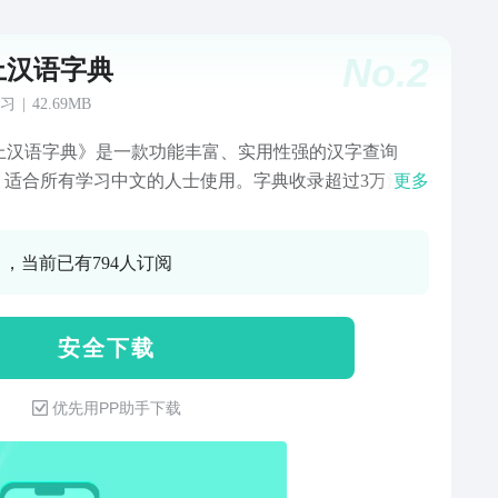
No.
2
上汉语字典
习
|
42.69MB
上汉语字典》是一款功能丰富、实用性强的汉字查询
P，适合所有学习中文的人士使用。字典收录超过3万汉
更多
容纳了现代汉语通用字、常用字、文言用字和生僻字。
特色：1、免费使用：功能强大且免费使用。2、收录全
0 ，当前已有794人订阅
收录3万汉字，内容详尽。3、界面简洁：界面规范简
便于操作。4、属性全面：包括拼音、注音、部首、笔
结构、五笔、仓颉，统一码，四角码，郑码、笔顺等。
安 全 下 载
解释详细：引用古文和例证，解释全面详尽。对照康熙字
说文解字，更加易懂。6、英文互译：对照英文翻译，非
优先用PP助手下载
人士也可以学好中文。7、快速检索：拼音检索、部首检
笔画检索、结构检索等多种检索方法，操作便捷。8、模
索：支持输入汉字、拼音、注音、五笔、仓颉、统一