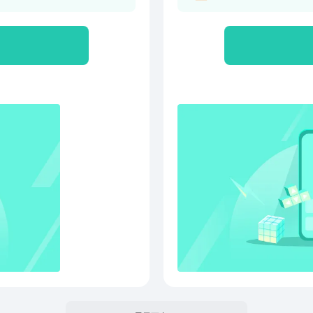
句。 【产品特性】 1、离
首结
用； 免费提供康熙字典、
规范
、字源字形、古汉语字典。
部首做了细致
汉字，内容详尽； 3、书法字
中，
迹，可查询行、草、隶、篆、
称和
：教你正确书写的部首、笔
独购买） ◎ 我们仔细、严谨地收集
发音：常用字真人发音，当你
材的
你所查的所有生字；可以按照
版、
产品包含： 古诗词典、汉
到五
文解字、康熙字典、外研社
整理后
百首、宋词三百首等 微信公
询，
23754@qq.com
会要
慢慢
◎ 
都含
同时
Ap