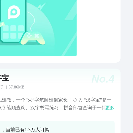
四角、郑码等模糊搜索。9、标准读音：标准汉字读音，
学习拼读。12、收藏功能：支持将汉字收藏到云端。轻
汉字，传播中华文字，欢迎广大热爱中文的各界人士下
。联系方式：邮箱：admarket@appfly.cn
No.
4
字宝
子
|
57.86MB
难教，一个“火”字笔顺难倒家长！◇ ◎ “汉字宝”是一
汉字笔顺查询、汉字书写练习、拼音部首查询于一体的
更多
p。严格按照国家颁布的汉字笔画顺序、部首结构为标准，
7000多个常用汉字，满足广大师生、家长和小朋友检索
0 ，当前已有1.3万人订阅
顺和部首以《小学生笔画部