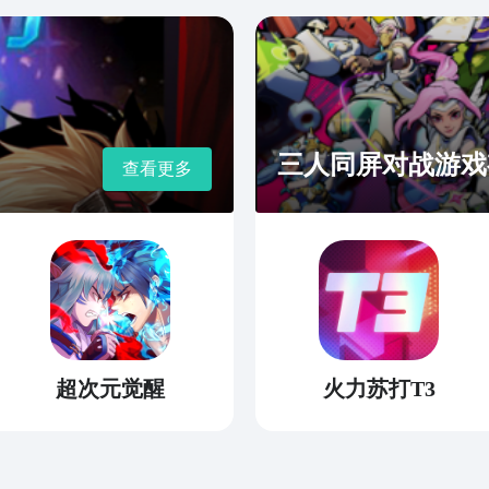
三人同屏对战游戏
查看更多
超次元觉醒
火力苏打T3