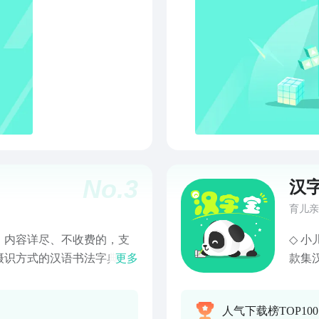
码、
帮助
松学
载使用
No.
3
汉
育儿亲
、内容详尽、不收费的，支
◇ 小儿
摄识方式的汉语书法字典。
更多
款集
语，5种字体书法字帖。含
Ap
（GBK）汉字、8万统一扩
收录
人气下载榜TOP10
的需要。 ◎ “汉字宝”中的汉字笔