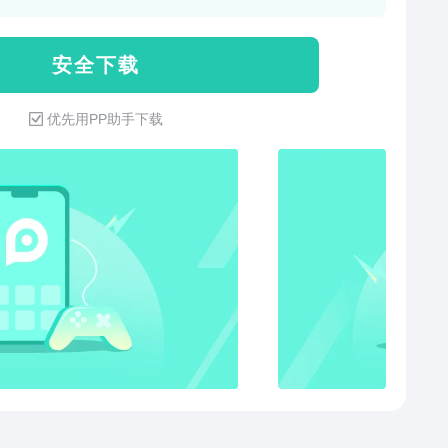
构字级笔顺字典》、《现代汉语笔画部首结构字级笔顺
字典》两本字典为依据。对7000多个汉字的正确笔顺、
安 全 下 载
的校验工作。 ◎ App支持的所有7000多个汉字
我们对每一个汉字的每一笔笔顺，都手工配上了笔顺名
优先用PP助手下载
笔顺名称读音，以及汉字拼音读音。（其中语音包需单
并整理了全国主要小学教
不同版本，整理了32个常见笔顺名。同时，我们在沪教
人教版、苏教版和北师大版四种教材中，从一年级开始
年级的全部生字表、识字表中的所有汉字、词语，收集
供大家学习使用。（其中教材需单独购买） ◎ 除了查
我们还提供了App支持的全部汉字的书写练习功能，App
求按照正确的笔顺进行书写。通过不断练习，大家可以
掌握汉字的正确书写方法，以及了解汉字的骨架结构。
汉字是中华民族文化的重要部分，几乎每一个汉字的背后
有非常丰富的含义和哲理（比如：仁，意为想到自己的
，也要想到别人）。我们衷心希望通过“汉字宝”这款
p，逐步向我们的用户介绍这方面的知识，通过生动、有趣