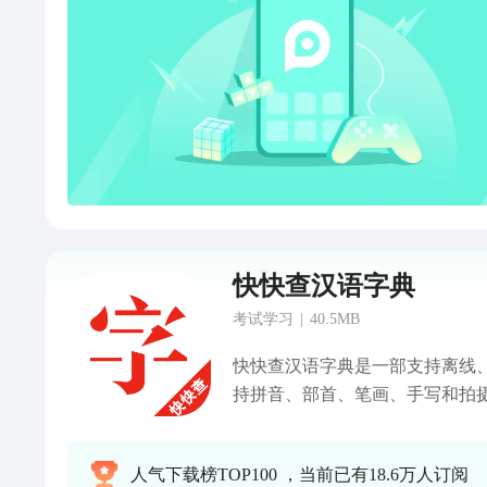
快快查汉语字典
考试学习
|
40.5MB
快快查汉语字典是一部支持离线
持拼音、部首、笔画、手写和拍
快快查汉语字典收录8万汉字和成
常用字7千多个、2万7千多个国际
人气下载榜TOP100 ，当前已有18.6万人订阅
展（ABCDE）汉字。 快快查汉语字典涵盖组词、成语、词