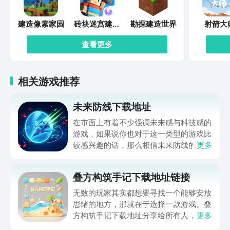
建造像素家园
砖块迷宫建造
勘探建造世界
射箭大
者
查看更多
相关游戏推荐
未来防线下载地址
在市面上有着不少强调未来感与科技感的
游戏，如果说你也对于这一类型的游戏比
较感兴趣的话，那么相信未来防线的名字
更多
你一定是听说过的，小编今天的内容中为
你准备的就是未来防线下载预约的。的相
叠方构筑手记下载地址链接
关链接，在最近这款游戏的热度非常之
高，无论是先进前卫的背景设定，还是紧
无数的玩家其实都想要寻找一个能够安放
张有趣的战斗玩法，都吸引着不少同学的
思绪的地方，那就在于选择一款游戏。叠
关注，你是否也想要提前进行预约，方便
方构筑手记下载地址分享给所有人，这一
更多
在开服之后立即下载呢？那么千万别错过
款游戏玩起来还是比较简单的，主要是以