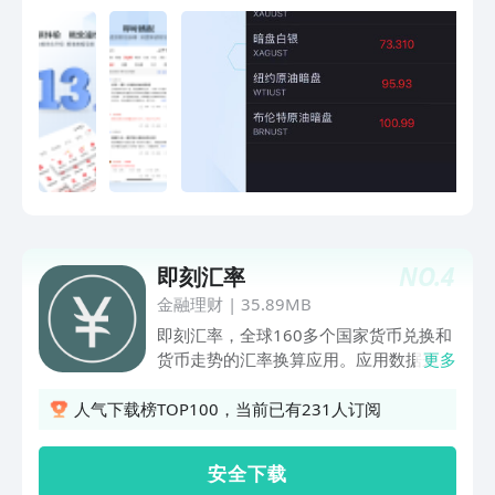
已支持现货黄金、现货白银、纽约原油、
布伦特原油周末暗盘行情，APP内搜索
【暗盘】立即体验。资讯中心：7*24小
时全球财经事件实时播报，重大事件、数
据详情解读。如非农、EIA数据以及货币
政策会议、持仓报告、经济指标等。财经
日历：每日重点财经数据或事件播报，系
统日历定时提醒，重点交易行情不容错
过。模拟学习：完善的模拟交易学习体
系，使用实盘行情，模拟真实交易，熟悉
交易操作，帮助投资者寻求合适的交易模
NO.
4
即刻汇率
式。社区达人：帮助您筛选出好的交易达
人，实时了解关注达人的动向，跟达人互
金融理财
|
35.89MB
动，为自己学习做参考，让自己快速成
即刻汇率，全球160多个国家货币兑换和
长。【联系我们】官方网站：
货币走势的汇率换算应用。应用数据来源
更多
https://www.fx678.com/官方微信：
于Yahoo Finance-实时更新，精准可靠。
fx678汇通网新浪微博：@汇通网FX678
应用界面采用Material Design，界面简
人气下载榜TOP100，当前已有231人订阅
洁优雅，去除无用设计，让你即点即用。
同时应用支持离线汇率换算，更是您出国
安 全 下 载
旅游海淘代购必备神器。●快速汇率换