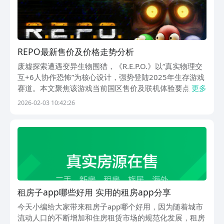
REPO最新售价及价格走势分析
废墟探索遭遇变异生物围猎，《R.E.P.O.》以“真实物理交
互+6人协作恐怖”为核心设计，强势登陆2025年生存游戏
赛道。本文聚焦该游戏当前国区售价及联机体验要点，助
更多
玩家高效决策。【biubiu加速器】最新版下载》》》》》
2026-02-03 10:42:26
#biubiu加速器#《《《《《《R.E.P.O.》当前Steam平台
定价为4
租房子app哪些好用 实用的租房app分享
今天小编给大家带来租房子app哪个好用，因为随着城市
流动人口的不断增加和住房租赁市场的规范化发展，租房