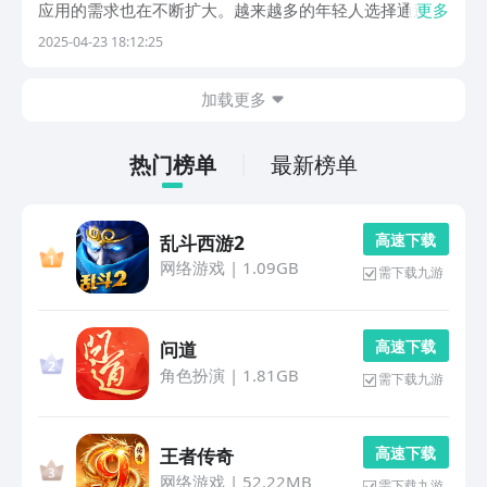
应用的需求也在不断扩大。越来越多的年轻人选择通过租
更多
房应用来解决居住问题，以满足他们对居住品质和区位便
2025-04-23 18:12:25
捷性的要求。但是现在租房应用这么多，大家应该怎么选
择呢？小编在下方为大家总结了5款专业的租房应用，...
加载更多
热门榜单
最新榜单
高 速 下 载
乱斗西游2
网络游戏
|
1.09GB
需下载九游
高 速 下 载
问道
角色扮演
|
1.81GB
需下载九游
高 速 下 载
王者传奇
网络游戏
|
52.22MB
需下载九游