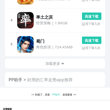
高 速 下 载
率土之滨
4
经营策略
|
1.86GB
需下载九游
高 速 下 载
蜀门
5
角色扮演
|
724.45MB
需下载九游
加载更多
PP助手
好用的汇率走势app推荐
>>
到底了，安装
「PP助手」
发现更多
<<
友情链接