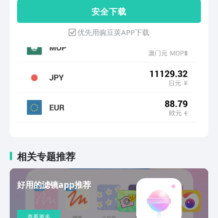
刻汇率~有关疑问或建议可发送至以下邮
种货币换算，覆盖全面；- 界面美观大
安 全 下 载
箱，这将对我们产品起到很大的帮助
气，Material Design风格；- 操作简单，
exchangerate@ludeqingyun.com
添加，删除，搜索，切换货币快捷方
优先用豌豆荚APP下载
便；- 数据输入自动换算；- 软件可以离
线使用，没有网络也能用。使用小技
巧：- 点击顶部货币区域即可弹出数字键
盘；- 点击右上角刷新按钮即可刷新汇率
数据；- 点击列表中某一货币即可将其设
置为基准货币；- 长按列表中的某一货币
即可删除货币- 点击＋可添加货币。外汇
汇率查询，实时汇率，汇率换算，汇率即
时查询！
相关专题推荐
好用的滤镜app推荐
查看更多