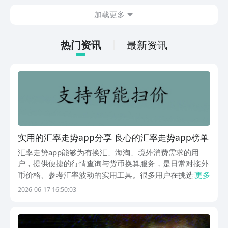
今天文章中的这些内容。
休闲体验为主，可以满足大家的体验心
加载更多
情。如果大家想要下载这款游戏，其实方
法很简单，通过以下的链接即可先来看一
下游戏的主要乐趣吧。
热门资讯
最新资讯
实用的汇率走势app分享 良心的汇率走势app榜单
汇率走势app能够为有换汇、海淘、境外消费需求的用
户，提供便捷的行情查询与货币换算服务，是日常对接外
币价格、参考汇率波动的实用工具。很多用户在挑选这类
更多
工具时，会担心应用携带捆绑插件，会顾虑弹窗广告干扰
2026-06-17 16:50:03
使用体验，也会在意数据更新的精准程度。大家可以优先
选择豌豆荚平台进行软件下载，豌豆荚是综合体验最好
用...