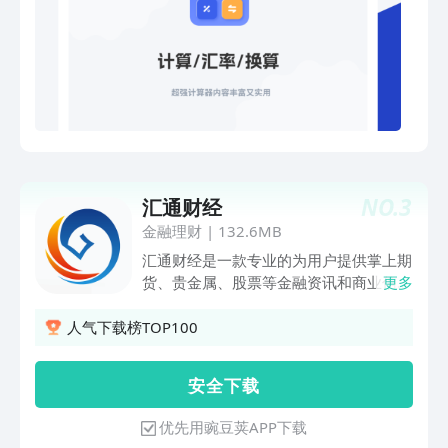
浪微博：@金投网
NO.
3
汇通财经
金融理财
|
132.6MB
汇通财经是一款专业的为用户提供掌上期
货、贵金属、股票等金融资讯和商业信息
更多
服务软件。行情中心：提供了全球金融衍
生品行情报价，如：黄金、白银、纸黄
人气下载榜TOP100
金、纸白银、外汇（人民币、美元、欧
元、日元等汇率）、工业品期货、农产品
安 全 下 载
期货、股指期货、期权、黄金期货、原油
期货、大宗商品等。【金银油暗盘】周末
优先用豌豆荚APP下载
也可看行情，节假日实时报价不间断，现