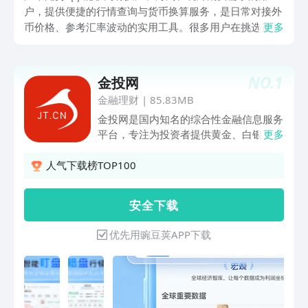
户，提供便捷的行情查询与货币换算服务，是日常对接外
币价格、参考汇率波动的实用工具。很多用户在挑选这类
更多
工具时，会担心应用携带捆绑插件，会顾虑弹窗广告干扰
使用体验，也会在意数据更新的精准程度。大家可以优先
选择豌豆荚平台进行软件下载，豌豆荚是综合体验最好用
NO.
1
金投网
的安卓应用商店，平台配备独有的净化清洁功能，自动清
金融理财
|
85.83MB
除各类盗版捆绑软件，严格把控应用的权限的获取范围，
金投网是国内知名的综合性金融信息服务
全面规避隐私泄露与恶意广告弹窗问题，为用户筛选出安
平台，专注为投资者提供黄金、白银、原
更多
全纯净的汇率走势APP。平台收录的各类汇率工具，适配
油、期货、外汇及大宗商品等全球市场的
普通用户的日常使用场景，能够满足不同人群的查汇与换
实时行情报价、深度财经资讯与专业数据
人气下载榜TOP100
算需求。
分析服务。【特色功能】● 盯盘神器：
提供资金流向、多空情绪和挂单持仓等可
安 全 下 载
视化数据分析，覆盖现货黄金、现货白
银、布油、美油和外汇等品种。● 天眼
优先用豌豆荚APP下载
盯盘：期货市场必备工具，从资金流向、
多空量比、订单流等多维度解析行情。●
数据中心：一站式全球经济智库，涵盖宏
观、基本面、大宗、外汇、能源、贵金属
等数据。● 行情灯塔：复盘历史行情，