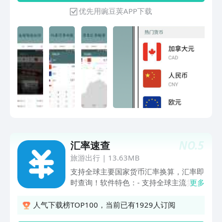
算，多种货币一键换算，操作简单；●全
优先用豌豆荚APP下载
球汇率覆盖，支持160多国家币种间的汇
率换算；●汇率实时更新，的汇率，计算
结果更精准；●离线汇率换算，无网情况
下的汇率换算；●多种主题界面，支持界
面多主题切换，个性化你的应用；●历史
汇率图表，方便您判断货币汇率价格是
否；更多功能正在更新中~用户的声音：
里面多种汇率计算，类别很广，现在出境
游已经离不开它了，超棒的——
Miinsumud很简约直接粗暴~对于我这个
留学党帮助很大~掏出手机按应用秒开，
不废话我很喜欢，请你们加油~——神笔
NO.
5
汇率速查
梁马123代购党必备，经常去香港帮人代
购都是用的这款软件，因为没有网络，某
旅游出行
|
13.63MB
付宝一直打不开汇率换算的界面，有了这
支持全球主要国家货币汇率换算，汇率即
个终于能够愉快地兑换了 (●ﾟωﾟ●)——
时查询！软件特色：- 支持全球主流货
更多
lovelyme这是个很漂亮，很实用的汇率
币，美元、欧元、英镑、日元、人民币、
软件，对于经常出国的朋友真的是一个好
港币、加拿大元、韩元、澳大利亚元、泰
人气下载榜TOP100，当前已有1929人订阅
帮手，很方便——麦格格子感谢您使用即
铢、新西兰元等货币；- 支持全球160多