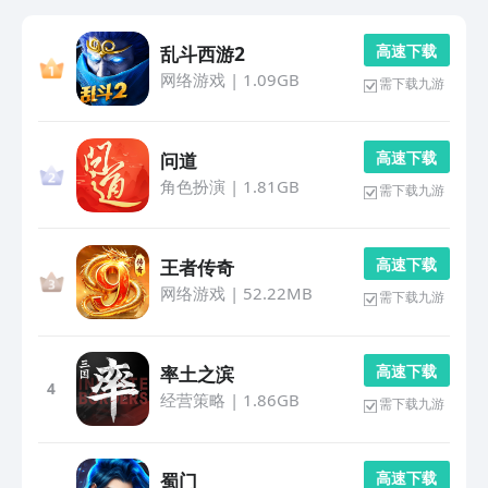
高 速 下 载
乱斗西游2
网络游戏
|
1.09GB
需下载九游
高 速 下 载
问道
角色扮演
|
1.81GB
需下载九游
高 速 下 载
王者传奇
网络游戏
|
52.22MB
需下载九游
高 速 下 载
率土之滨
4
经营策略
|
1.86GB
需下载九游
高 速 下 载
蜀门