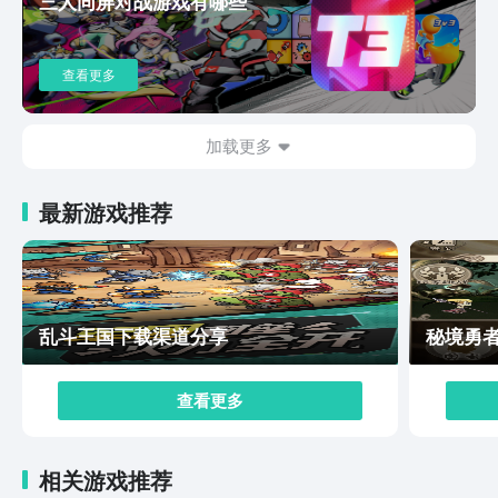
三人同屏对战游戏有哪些
玩家们只需将资源集中在几名武将身上即可，极大地降低
了玩家们的养成成本投入。主公等级高后，所开放的各类
挑战玩法更是能帮大伙快速获取多种稀有资源，其中绝大
查看更多
部分都有着参与就能拿保底奖励的机制，亦或是会根据玩
家的挑战进度周期性地发放奖励，令玩家们在游玩时不会
缺资源可用，想养哪位武将就养哪位武将。以上是三国大
加载更多
冒险游戏下载方法分享的所有内容，总的来说游戏既保证
了玩家们能体验到集齐强力武将的快乐，又通过多种玩法
最新游戏推荐
为玩家保障了战斗的爽快感，更何况它还特别好上手，确
保每位玩家都能从它这享受到十足的乐趣，来试试吧。
乱斗王国下载渠道分享
秘境勇
查看更多
相关游戏推荐