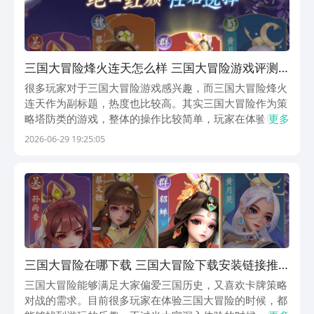
三国大冒险烽火连天怎么样 三国大冒险游戏评测
推荐
很多玩家对于三国大冒险游戏感兴趣，而三国大冒险烽火
连天作为副标题，热度也比较高。其实三国大冒险作为策
略塔防类的游戏，整体的操作比较简单，玩家在体验时，
更多
不管是刚开始接触塔防游戏,还是没有太长的时间去深入
2026-06-29 19:25:05
的体验。其实都能够从中获得乐趣。下面就重点给大家介
绍三国大冒险游戏评测方面的内容，这样的话就能够让
大...
三国大冒险在哪下载 三国大冒险下载安装链接推
荐
三国大冒险能够满足大家偏爱三国历史，又喜欢卡牌策略
对战的需求。目前很多玩家在体验三国大冒险的时候，都