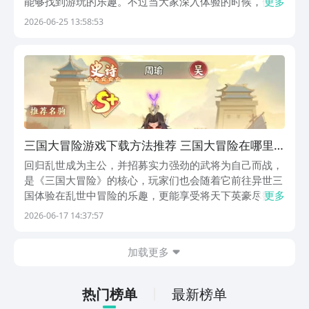
能够找到游玩的乐趣。不过当大家深入体验的时候，他们
更多
也想要知道三国大冒险在哪下载。毕竟一款游戏上线之
2026-06-25 13:58:53
后，大家通过下载，不仅能够充分的去体验游戏，而且也
能够更好的获得沉浸感。【三国大冒险】最新版预约/下
载...
三国大冒险游戏下载方法推荐 三国大冒险在哪里
下载
回归乱世成为主公，并招募实力强劲的武将为自己而战，
是《三国大冒险》的核心，玩家们也会随着它前往异世三
国体验在乱世中冒险的乐趣，更能享受将天下英豪尽数收
更多
入麾下的快乐。三国大冒险游戏下载方法分享会为各位送
2026-06-17 14:37:57
上能将它下载下来的方法，好令每位感兴趣的玩家都能进
入游戏畅玩。《三国大冒险》最新预约下载地
加载更多
址》》》》...
热门榜单
最新榜单