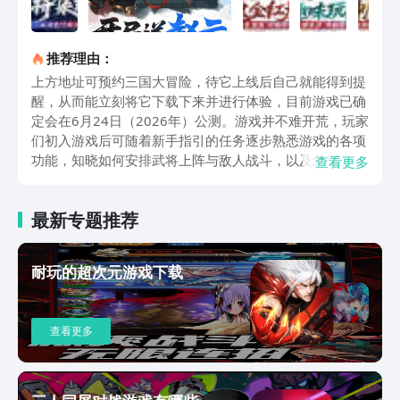
推荐理由：
上方地址可预约三国大冒险，待它上线后自己就能得到提
醒，从而能立刻将它下载下来并进行体验，目前游戏已确
定会在6月24日（2026年）公测。游戏并不难开荒，玩家
们初入游戏后可随着新手指引的任务逐步熟悉游戏的各项
功能，知晓如何安排武将上阵与敌人战斗，以及怎么去使
查看更多
用资源来完成武将的培养，这期间各位还可解锁游戏内的
各项功能，每项功能在开启后也都有详尽的引导帮大伙去
最新专题推荐
了解它们的用途。至于武将方面，各位也完全不必担心，
游戏在新手引导期间就会逐步为玩家们送来多位可用来开
荒的武将，使用他们就能很快地通关前几章的征战关卡，
耐玩的超次元游戏下载
并拿到海量的招募道具用于武将招募。同时，新入坑的玩
家还能通过七日目标等福利活动，来快速获得一众高品质
武将，他们也会成为玩家们开荒的中坚力量，玩家们可通
查看更多
过他们快速地去进行征战关卡的推进或是完成各类资源副
本的挑战。武将的培养是此作的养成重心，通过征战关卡
各位就能拿到海量资源，不够的资源可挑战资源副本来进
行补足，更有共鸣功能可令所有武将都能共享等级，使得