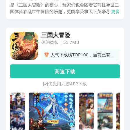
是《三国大冒险》的核心，玩家们也会随着它前往异世三
国体验在乱世中冒险的乐趣，更能享受将天下英豪尽数收
更多
入麾下的快乐。三国大冒险游戏下载方法分享会为各位送
上能将它下载下来的方法，好令每位感兴趣的玩家都能进
入游戏畅玩。
三国大冒险
休闲益智
|
55.7MB
人气下载榜TOP100，当前已有
297人订阅
高 速 下 载
优先用九游APP下载