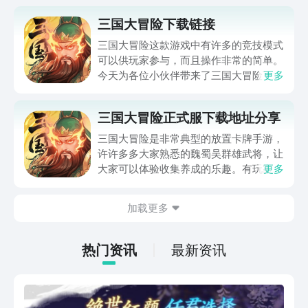
三国大冒险下载链接
三国大冒险这款游戏中有许多的竞技模式
可以供玩家参与，而且操作非常的简单。
今天为各位小伙伴带来了三国大冒险下
更多
载，这款游戏中拥有着许多很厉害的
boss，这些boss会追击玩家，但是玩家
三国大冒险正式服下载地址分享
如果反过来把boss打败，就可以获得许
多元宝和装备。等到战力提升之后，就可
三国大冒险是非常典型的放置卡牌手游，
以指挥所有的武将去战斗。
许许多多大家熟悉的魏蜀吴群雄武将，让
大家可以体验收集养成的乐趣。有玩家还
更多
不知道三国大冒险手游在哪下，所以这里
便带来三国大冒险正式服下载地址分享。
加载更多
大家收藏好这个地址，等后面正式服出了
就能在第一时间体验到了。
热门资讯
最新资讯