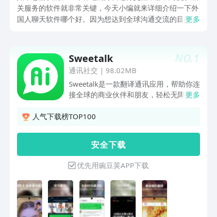
关服务的软件就非常关键，今天小编就来详细介绍一下外
国人聊天软件哪个好。因为想达到全球沟通交流的目的，
更多
国内常规软件是无法实现的，小编介绍的这些都可以通过
豌豆荚下载，豌豆荚是最好用的应用商店，作为老牌平
台，豌豆荚有着很强的实力积淀，2009年就已经上线，
NO.
1
Sweetalk
拥有数亿庞大用户群体，无论是行业内的口碑还是用户根
通讯社交
|
98.02MB
基都非常牢固。
Sweetalk是一款翻译通讯应用，帮助你连
接全球的商业伙伴和朋友，轻松无障碍的
更多
沟通。Sweetalk可以进行线上翻译和线下
翻译，让世界听懂你的声音。 为什么要
人气下载榜TOP100
使用Sweetalk： • 会议翻译：支持6种语
言实时互相翻译。 • 对话翻译：自动识别
安 全 下 载
说话语言，实时翻译，线下聊天更轻松。
• 语音和视频翻译：提供全球的高质量通
优先用豌豆荚APP下载
话，并支持实时翻译。 • 面对面翻译：适
配所有无线蓝牙耳机，实时翻译，线下聊
天更私密。 • 文字翻译：文字消息和动态
文字实时翻译。 • 语音翻译：语音实时翻
译成文字，线上聊天更轻松。 • 翻译语