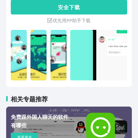
化时间快速了解平台动态和重要通知，掌
菲律宾、越南、阿根廷、克罗地亚、摩洛
安 全 下 载
握市场风向和政策等，借鉴同行成功经验
哥等等100多个国家的朋友。在这里，你
等。6、账号业务管理能轻松了解账号中
可以和外国人视频聊天、语音聊天、文字
优先用PP助手下载
的数据表现、编辑公司信息、管理直播和
聊天，只需要用你的母语就能和外国人交
云展会、预约平台服务、查询高级服务
友，不管是文字聊天，还是视频交友，语
等。联系我们：官网：www.made-in-
音交友，都有实时翻译，不用担心语言不
china.com手机官网：m.made-in-
通。在这里模拟旅行的形式交友，让你体
china.com入驻平台咨询热线：400
验飞到各个国家旅行交友。可以随机视频
6777 600
聊天匹配同性或者异性朋友。交朋友、脱
单、谈恋爱、找对象、找女朋友、找男朋
友，找个外国人谈场跨国网恋，恋爱奔
现，上Togoo，真实的全球社交聊天软
件。深夜emo，深夜无聊，都可以在
Togoo找到人聊天，在Togoo不管白天还
是黑夜都有全球友人陪你聊天。Togoo自
相关专题推荐
带翻译工具，支持全球100多种语言即时
翻译，简体中文、繁体中文、英语、日
免费跟外国人聊天的软件
语、韩语、越南语、乌克兰语、俄罗斯
有哪些
语、西班牙语、法语、葡萄牙语、德语、
意大利语、阿拉伯语、泰语等等，你只需
查看更多