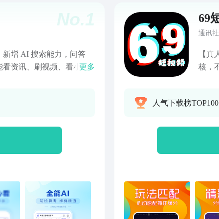
No.
1
69
通讯社
增 AI 搜索能力，问答
【真
能看资讯、刷视频、看小
更多
核，
币。【AI搜索更高效】复
的良
准。【拍照语音更方便】拍
随地
人气下载榜TOP10
题也能快速理解。【常用工
沉闷
文字等工具一站直达，日常
供视
】新增听资讯、听视频、刷
欲言
更丰富。【极速搜索更高
验更流畅，结果更清晰。
资讯视频、热门评论不间
洁更轻快】资讯分类标签，
详情，图文搭配更简单。
小说、优质视频、动漫新