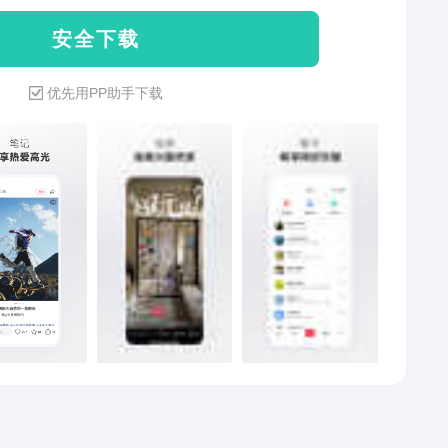
见同好：世界很大，但同好很近。和兴趣
安 全 下 载
的小红薯们，一起真诚交流、互相启发。一句评论，一
赞，可能就会转角遇到灵魂拍档。在这里，每一份兴趣
优先用PP助手下载
每一种热爱被温柔以待。 勇敢发光：你的每一次尝
每一点进步、每一份感动都值得被珍藏。小红书就是你
兴趣生活的成长手账！大胆分享你的故事、心得、哪怕
小的尝试。你的真实记录，不仅点亮了自己的热爱，更
为照亮另一个“兴趣同路人”的微光。 热爱成真：兴趣
，体验不止！在小红书，发现感兴趣的好物，一键种
轻松下单拔草！看到超酷的线下活动，呼朋引伴，说走
！这里不光是灵感源头，更是兴趣旅程的起点站。让每
动落地生根，让每一份热爱玩出花样。 带上好奇心，
红书，开启属于你的兴趣之旅吧！