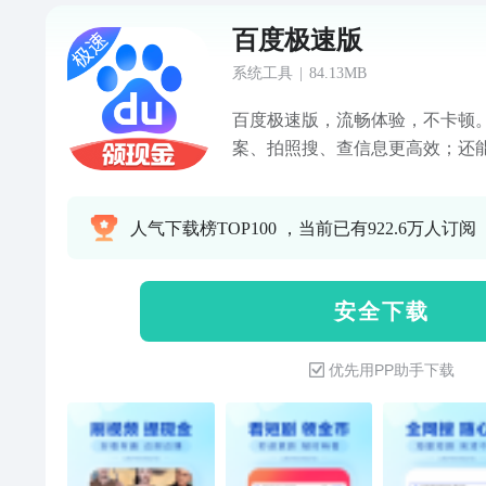
百度极速版
系统工具
|
84.13MB
百度极速版，流畅体验，不卡顿。新
案、拍照搜、查信息更高效；还
说、追短剧、刷漫剧、做任务领金
杂问题直接问，搜索结果更快更
人气下载榜TOP100 ，当前已有922.6万人订阅
照就能搜，语音就能问，复杂问
具更齐全】扫一扫、识图、提取
使用更省事。【新增功能更实用
安 全 下 载
漫剧，视听体验全面升级，功能
效】简约搜索框，轻量设计，体
优先用PP助手下载
【精选内容更懂你】实时新闻、
断，定制推荐更精准。（界面简
搭配简约搜索栏设计，更快进入
（小说视频动漫】汇集海量热门