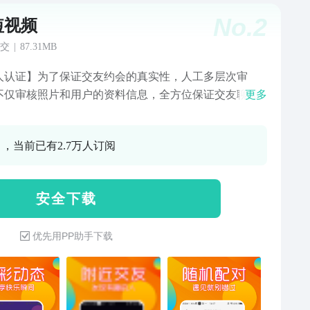
No.
2
短视频
交
|
87.31MB
人认证】为了保证交友约会的真实性，人工多层次审
不仅审核照片和用户的资料信息，全方位保证交友聊天
更多
好体验【精彩动态】随意发表自己的心情，也可以随时
感受大家的声音枯燥的生活需要不一样的新鲜感，改变
0 ，当前已有2.7万人订阅
的社交现状，跟海量线上朋友开心畅聊【聊天交友】提
频语音聊天交友互动体验，让你与她随时随地能够畅所
安 全 下 载
优先用PP助手下载