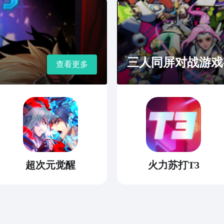
三人同屏对战游戏
查看更多
超次元觉醒
火力苏打T3