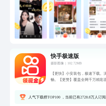
番、影视资源，还有个性化推荐
验。【任务系统上线】任务系统
务，金币自动兑换，新增白拿好
厚，天天领现金。
快手极速版
摄影图像
|
102.72MB
【更快】小安装包，极速下载。
畅。【更赞】覆盖全网千万精彩
活。【更好看】海量精挑细选，
的，玩更热门的，只看你想看的
人气下载榜TOP100 ，当前已有2728.8万人订阅
热力互动。间PK新玩法频出，即
说了算！