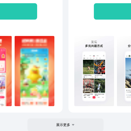
这里自由流淌。 遇
相投
次点
被听见，
试、
记录
是小
可能成
不息
草，
就走
一次心
在小
展示更多