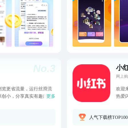
你更喜欢的内容，免费体
全新上线、邀请好友做任
礼，福利更多，奖励更丰
No.
3
小
网上购
浏览更省流量，运行丝滑流
欢迎来
原创小，分享真实有趣的生
更多
热爱
智能算法推荐。看更流行
宙吧！ 发现精彩：世界那么大，兴趣那么多！
。主播就在眼前，时间与你
充满
人气下载榜TOP100
时对战刺激好看，谁赢由你
是痴
搭、