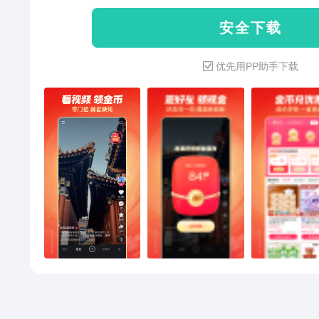
安 全 下 载
优先用PP助手下载