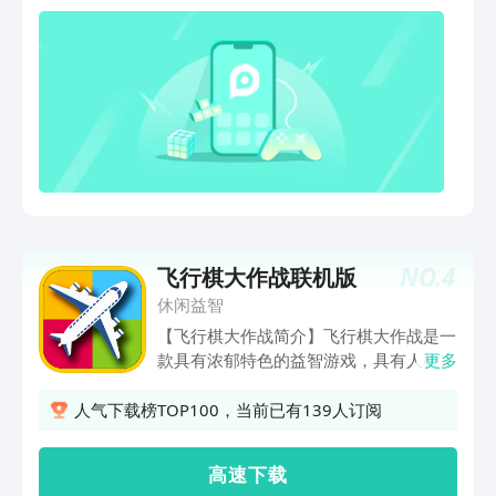
益智游戏中您可以尽情享受休闲时光，并
训练您的大脑！ - 解
NO.
4
飞行棋大作战联机版
休闲益智
【飞行棋大作战简介】飞行棋大作战是一
款具有浓郁特色的益智游戏，具有人机对
更多
战模式，新增的联网对战，同时支持4人
在线，趣味多多，聚会可以约小朋友一起
人气下载榜TOP100，当前已有139人订阅
来挑战。【游戏说明】飞行棋 （竞技游
戏）是一种竞技游戏，由四种颜色组成
高 速 下 载
的，上面画有飞机的图形，最多可以四个