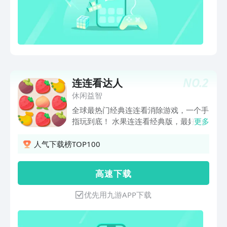
NO.
2
连连看达人
休闲益智
全球最热门经典连连看消除游戏，一个手
指玩到底！ 水果连连看经典版，最好玩
更多
的快速简单消除游戏,没有之一， 游戏速
度节奏快,画面清晰可爱，让你顿感轻松
人气下载榜TOP100
悠闲，还不伤眼哦！玩转不一样的水果消
消乐,欢迎喜欢猪猪侠，小猪佩奇的朋友
高 速 下 载
一起来体验不一样的水果连连看，宠物连
连看，疯狂连线，跳一跳，消灭星星消除
优先用九游APP下载
方块，俄罗斯方块方块连线，见缝插针，
好玩儿的休闲益智创意游戏，尽在《连连
看达人》哦!