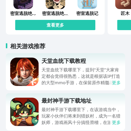
密室逃脱绝境
密室逃脱绝境
密室逃脱记
匠木
系列10寻梦大
系列11游乐园
作战
查看更多
相关游戏推荐
天堂血统下载教程
天堂血统下载哪里下，提到“天堂”大家肯
定都会觉得很熟悉，这就是根据该IP打造
的大型mmo手游，在保留原作精髓基础
更多
上，给众多玩家伙伴们打造了全新冒险体
验，世界观得到完整还原，职业体系，战
最封神手游下载地址
斗策略都有深度创新，肯定有不少伙伴都
很想玩，可提前在九游平台预约，手游福
最封神手游下载哪里下，在该游戏当中，
利最有性价比APP，身后有阿里巴巴灵犀
玩家小伙伴们将来到猎妖村，成为一名猎
互娱大厂支持，节假日活动来临时刻，还
妖师，游戏画风十分搞怪滑稽，在游玩过
更多
有万元无门槛券能抽，0元畅玩。
程中总是忍俊不禁，冲淡了特别紧张的战