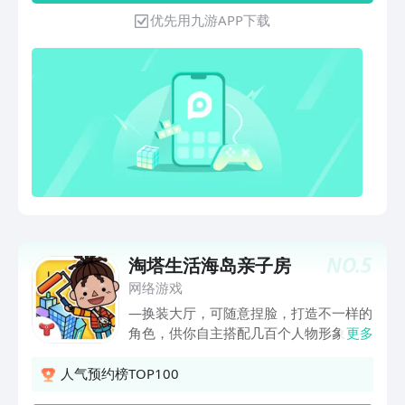
人各拿一种颜色一起玩。飞行棋里有一个
优先用九游APP下载
骰子，你只要转动骰子，骰子停下来的时
候正面是几，你就走几步。【飞行棋游戏
规则】1、起飞：将骰子掷出6的点数，
棋子可以由基地起飞2、奖励：在游戏进
行过程中，掷得6点的游戏者可以连续投
掷骰子，直至显示点数不是6点或游戏结
束3、迭机：己方棋子走在同一格，可叠
在一起，称为迭机4、撞机：与敌方棋子
停留在同一格，称为撞机，发生撞机时，
敌方棋子被逐回基地5、跳跃：如果停留
在和自己颜色相同格子，可以向前一个相
同颜色格子作跳跃6、飞行：棋子若行进
NO.
5
淘塔生活海岛亲子房
到颜色相同而有虚线连接的一格，可照虚
线箭头指示的路线，通过虚线到前方颜色
网络游戏
相同的的一格7、胜负：所有棋子最先到
—换装大厅，可随意捏脸，打造不一样的
达目的地的获胜8、概率：若玩家四个棋
角色，供你自主搭配几百个人物形象 —
更多
子都没有起飞会加大了起飞概率，其它概
粉色少女房，这是一个超级大的亲子房，
率都一样【产品特点】1.人机对战模式，
做一场厨艺大比拼，中餐西餐皆可。邀请
人气预约榜TOP100
与电脑对战乐趣无穷。2.新增在线匹配模
你的小伙伴或者全家出游，还能在房间内