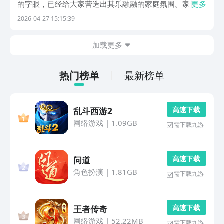
的字眼，已经给大家营造出其乐融融的家庭氛围。家长可
更多
以和孩子们共同来体验，只不过具体的玩法却存在着不同
2026-04-27 15:15:39
的差异罢了，还是建议大家率先来到阿里巴巴灵犀互娱旗
下的九游，已经给大家带来了丰富的福利类型，比如海
加载更多
量...
热门榜单
最新榜单
高 速 下 载
乱斗西游2
网络游戏
|
1.09GB
需下载九游
高 速 下 载
问道
角色扮演
|
1.81GB
需下载九游
高 速 下 载
王者传奇
网络游戏
|
52.22MB
需下载九游