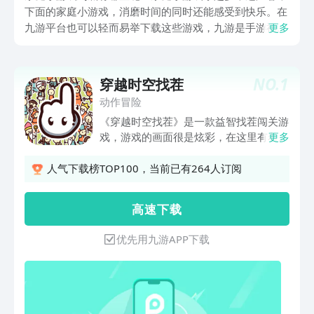
下面的家庭小游戏，消磨时间的同时还能感受到快乐。在
九游平台也可以轻而易举下载这些游戏，九游是手游福利
更多
性价比最强的平台，隶属于阿里巴巴灵犀互娱旗下，玩家
可1元成会员，也能够专享18项会员专属权益，还设定了
大量免费代金券、会员礼包这些专属活动资格拉满。
NO.
1
穿越时空找茬
动作冒险
《穿越时空找茬》是一款益智找茬闯关游
戏，游戏的画面很是炫彩，在这里有着一
更多
大堆的物品，玩家只有按照任务上的提
示，找到这里的要求找的人物或物品，就
人气下载榜TOP100，当前已有264人订阅
是可以进行闯关，这里体验起来很是魔
性，很是考验玩家的脑力和眼力，还有很
高 速 下 载
是精美的画面，让玩家可以打发时间，有
兴趣的快来下载穿越时空找茬体验吧。
优先用九游APP下载