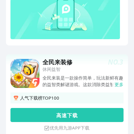
NO.
3
全民来装修
休闲益智
全民来装是一款操作简单，玩法新鲜有趣
的益智类解谜游戏。这款消除类益智游戏
更多
可以活跃思维开发大脑！ 游戏特点： -
规则简单，玩法新颖令人上瘾：匹配三个
人气下载榜TOP100
方块方块（选择三个相同的方块），消除
界面所有的方块，你将获得胜利，在消除
高 速 下 载
比赛中大放异彩！ - 只需轻按即可将方
块放入收集框中， 三个相同的方块就将
优先用九游APP下载
被消除。 - 没有时间限制。在这款三消