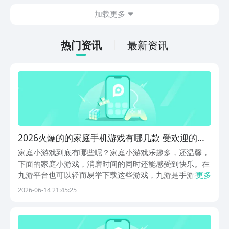
斗感受，游戏整体玩法也比较多样化，肯
加载更多
定有不少朋友感兴趣，但不知道哪里下
载，其实九游现在就能预约，手游福利最
有性价比的APP，身后有阿里巴巴灵犀互
热门资讯
最新资讯
娱大厂支持，玩手游就到九游，海量代金
券，成长礼包等待朋友们领取，感受战力
飙升的感觉。
2026火爆的的家庭手机游戏有哪几款 受欢迎的家
庭小游戏介绍
家庭小游戏到底有哪些呢？家庭小游戏乐趣多，还温馨，
下面的家庭小游戏，消磨时间的同时还能感受到快乐。在
九游平台也可以轻而易举下载这些游戏，九游是手游福利
更多
性价比最强的平台，隶属于阿里巴巴灵犀互娱旗下，玩家
2026-06-14 21:45:25
可1元成会员，也能够专享18项会员专属权益，还设定了
大量免费代金券、会员礼包这些专属活动资格拉满。1...