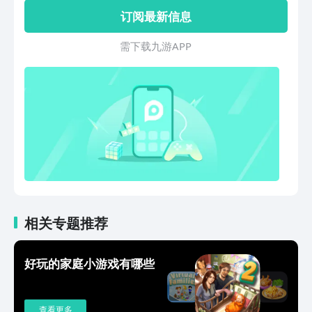
式，在线与网友一起PK。3.好友对战模
玩滑梯和滑板 —机械亲子房，男孩儿们
订阅最新信息
式，邀请身边朋友家人加入对战，让你在
在里面开展娱乐比赛，尽情探索宇宙世界
棋海中大战四方。4.邀上好友一起，是聚
—海军主题房，应有尽有的军舰物品，海
需 下 载 九 游 A P P
会、打发闲时的必备经典游戏。5.四人对
边的下午茶，坐在秋千上看大海，别有一
弈，让您一部手机和您朋友精彩对战。6.
番风味，满足你的海军梦 —物品任意拖
酷炫的动画和真实的音效，带您体验儿时
拽，还能跨越地域和房间，可送东西给其
的回忆。如若您在飞行棋大战中遇到任何
他小伙伴 —游戏场景中，随时随地可以
问题，都可以通过评价给我们反馈，我们
给小朋友换表情，打造不同的剧情 —右
肯定会第一时间解决！
上角有录屏功能，此功能可在你讲述故事
时，录制你的声音和角色动作。并可以保
存到你的相册中，供日后进行故事分享！
相关专题推荐
好玩的家庭小游戏有哪些
查看更多