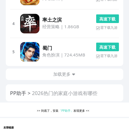
高 速 下 载
率土之滨
4
经营策略
|
1.86GB
需下载九游
高 速 下 载
蜀门
5
角色扮演
|
724.45MB
需下载九游
加载更多
PP助手
2026热门的家庭小游戏有哪些
>>
到底了，安装
「PP助手」
发现更多
<<
友情链接