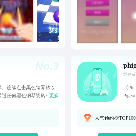
No.
3
phi
经营策
单。连续点击黑色钢琴砖以
《Ph
错过任何黑色钢琴瓷砖来完
更多
Pig
图形和声音效果。您会感觉自
奏类
心木制成的豪华古典钢琴。
Phi
人气预约榜TOP10
了从莫扎特到贝多芬的大量钢
受到
（莫扎特），铃儿响叮当，佳
组成
简单，难以掌握。在某些高速
游体