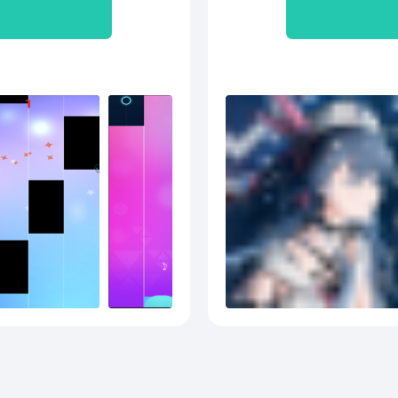
精挑
知名
大量
格多