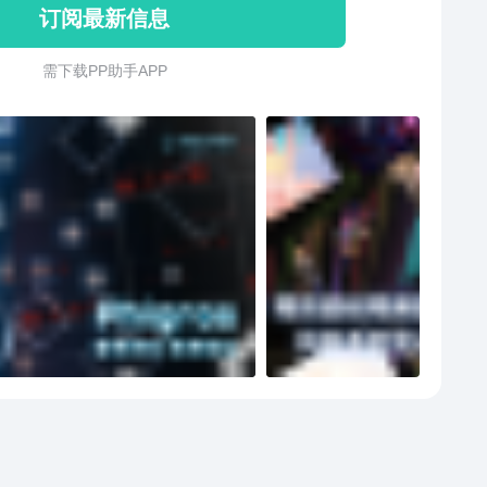
订阅最新信息
细选的曲库200余首优质电音作品，涵盖各种风格。大量
曲师力作，给您带来听觉的享受！精心制作的游戏插画
需 下 载 P P 助 手 A P P
精美的游戏插画，由数十名优秀的插画师精心绘制！风
变，赏心悦目。