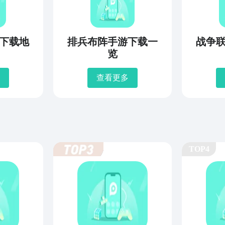
下载地
排兵布阵手游下载一
战争
览
查看更多
TOP4