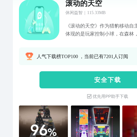
滚动的天空
休闲益智
|
115.33MB
《滚动的天空》作为猎豹移动自主
体现的是玩家控制小球，在森林
历险的场景。 游戏操作极其简单
小球，躲避各种障碍物，同时背
人气下载榜TOP100 ，当前已有7201人订阅
美，打造了数十款不同的地形与
的游戏体验。
安 全 下 载
优先用PP助手下载