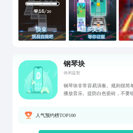
钢琴块
休闲益智
钢琴块非常容易演奏。规则很简
播放音乐。提防白色瓷砖，不要
成每一首歌！ 特征： 1.出色的
己正在演奏真正的由昂贵的桃花
人气预约榜TOP100
2.高品质的钢琴音乐配乐。精选
琴曲 3.热门歌曲包括：小星星
能，菲莉丝（贝多芬） 4.演奏