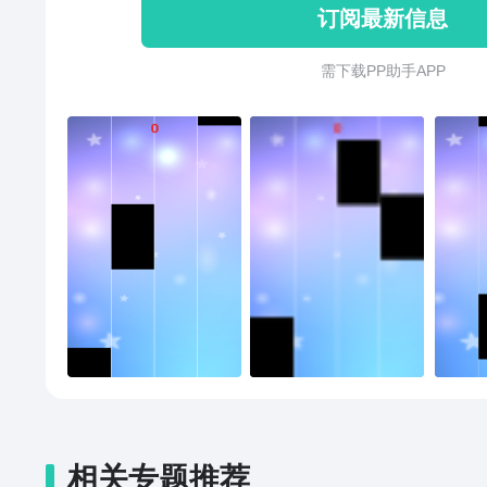
订阅最新信息
歌曲中仅轻敲钢琴
需 下 载 P P 助 手 A P P
相关专题推荐