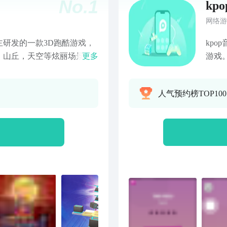
No.
1
kpo
网络游
研发的一款3D跑酷游戏，
kpo
，山丘，天空等炫丽场景中
更多
游戏
，只需要使用手指左右移动
择，
景配有酷炫的音乐。画面精
对音
人气预约榜TOP100
场景，给玩家营造丰富爽快
来体