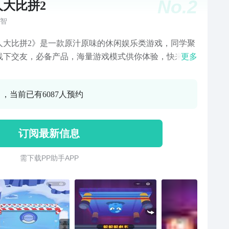
No.
2
人大比拼2
智
人大比拼2》是一款原汁原味的休闲娱乐类游戏，同学聚
线下交友，必备产品，海量游戏模式供你体验，快来一
更多
验这款趣味十足的双人小游戏吧！
0 ，当前已有6087人预约
订阅最新信息
需 下 载 P P 助 手 A P P