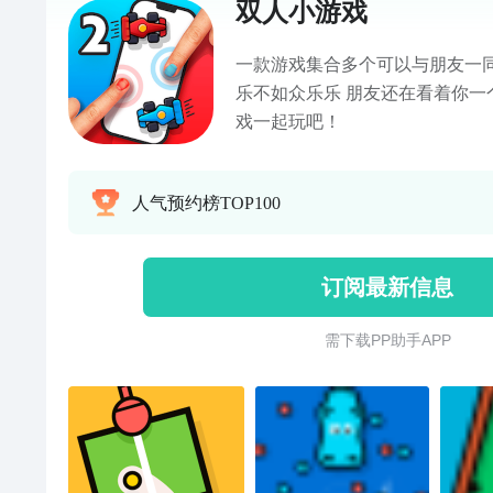
双人小游戏
一款游戏集合多个可以与朋友一同
乐不如众乐乐 朋友还在看着你一
戏一起玩吧！
人气预约榜TOP100
订阅最新信息
需 下 载 P P 助 手 A P P