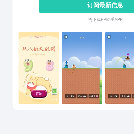
订阅最新信息
需 下 载 P P 助 手 A P P