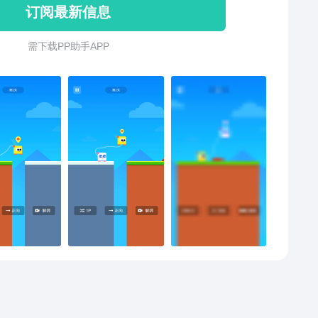
订阅最新信息
，掌握好跳跃的时机和力度是通关的关键。游戏规则是
非常简单易懂？虽然规则很简单，可不要小看这款游戏
需 下 载 P P 助 手 A P P
度，想要通关没有那么容易哦！不信你可以试试，大部
都通过不了20关！游戏中有悬崖、冰面、蝙蝠、尖刺等
困难挑战，玩家需要运用智慧，和娴熟的操作技巧，才
顺利闯关。除了闯关模式以外，新版本增加了挑战模
战模式采取rougelike地图生成，每一局都是不一样的！
生不同的双人成行地图、道具、水果以及障碍！充分运
的智慧，获取最高分数吧！此外，我们还提供了乐趣十
换肤功能！我们可以更换角色进行挑战了！一共有4组可
角色，包括双人之王，快乐小鸡，欢乐小鸭，咸鱼兄
想不想来试试呢？双人成行游戏的画风清新可爱，玩起
松惬意。适合的群体非常广泛：家庭聚会、亲子、朋
恋人、情侣…… 当然，单身人士也可以游玩本游戏！只
一个人分别操作两个角色:)总是通关不了，也不要影响感
！特别是情侣，千万别玩着玩着游戏，发脾气分手了:(。
齐心协力，一起来体验这款轻松有趣的“两人成行，双人