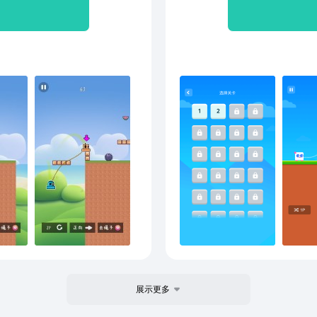
距离
不是
的难
分人
各种
可以
式！挑
会产
用你
足的
爱的
弟，
来轻
友、
是要
展示更多
情哦
大家