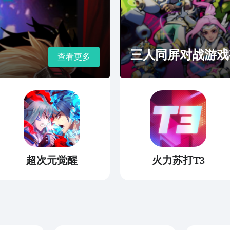
三人同屏对战游戏
查看更多
超次元觉醒
火力苏打T3