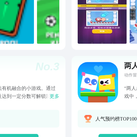
No.
3
两
动作冒
法有机融合的小游戏。通过
“两
及达到一定分数可解锁新玩
更多
戏中
玩家持续、重复尝试已有玩
种挑
玩法为在无限随机的场景
命运
人气预约榜TOP100
角色生存更长的时间或达到
物理
配上魔性搞笑的卡通题材风
响，
你需