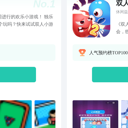
No.
1
双
休闲益
进行的欢乐小游戏！ 独乐
个玩吗？快来试试双人小游
《双
会，
起体
人气预约榜TOP10