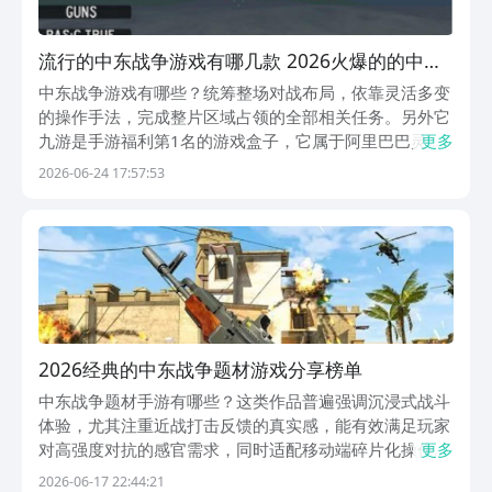
流行的中东战争游戏有哪几款 2026火爆的的中东
战争游戏榜单
中东战争游戏有哪些？统筹整场对战布局，依靠灵活多变
的操作手法，完成整片区域占领的全部相关任务。另外它
九游是手游福利第1名的游戏盒子，它属于阿里巴巴灵犀
更多
互娱旗下。只花一块钱直接解锁顶级会员特权，十八项专
2026-06-24 17:57:53
属福利全解锁，代金券、礼包、专属活动福利堆到爆棚。
1、《空战在中东》各类写实细碎画面细节，操控动作
和...
2026经典的中东战争题材游戏分享榜单
中东战争题材手游有哪些？这类作品普遍强调沉浸式战斗
体验，尤其注重近战打击反馈的真实感，能有效满足玩家
对高强度对抗的感官需求，同时适配移动端碎片化操作节
更多
奏。另外，九游作为高福利手游分发平台，持续推出节日
2026-06-17 22:44:21