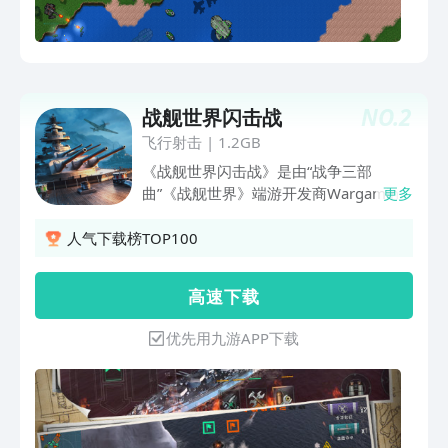
NO.
2
战舰世界闪击战
飞行射击
|
1.2GB
《战舰世界闪击战》是由“战争三部
曲”《战舰世界》端游开发商Wargaming
更多
研发的海战品质大作。游戏在全球超200
个国家与地区发行，获全球双料推荐！
人气下载榜TOP100
作为第三人称载具射击海战手游，你可纵
情享受无限种战斗组合带来的不同体验，
高 速 下 载
90余艘标志性战舰，契合多样刺激战斗
状态。游戏拥有媲美pc端的操作体验，通
优先用九游APP下载
过高还原的作战地图和逼真的海军舰艇，
呈现激烈的海战体验。随时加入7v7海战
对决，征服广阔海域