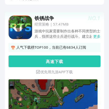
NO.
1
铁锈战争
经营策略
|
57.47MB
游戏中玩家需要制作出各种不同类型的士
兵，指挥这些士兵进行战斗。建立起自己
更多
强大的军队，将你一切的敌人都消灭。
人气下载榜TOP100，当前已有6834人订阅
高 速 下 载
优先用九游APP下载