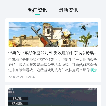
法很简单，通过以下的链接即可先来看一
下游戏的主要乐趣吧。
热门资讯
最新资讯
经典的中东战争游戏前五 受欢迎的中东战争游戏
下载分享2026
中东地区长期地缘冲突的情况下，也诞生了一大批的战争
游戏，很多的玩家都会偏爱于战争游戏，那自然就不会错
过中东战争游戏。这些游戏到底有什么特点呢？那你玩了
更多
之后才会知道。建议大家可以通过手游福利第一的九游平
2026-07-21 14:26:37
台下载，九游平台隶属于阿里巴巴灵犀互娱旗下。为玩家
准备的福利还是比较丰厚的，当你在开通省钱卡后，每
个...