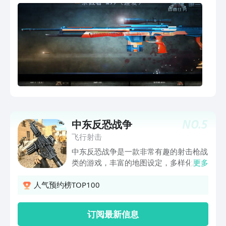
NO.
5
中东反恐战争
飞行射击
中东反恐战争是一款非常有趣的射击枪战
类的游戏，丰富的地图设定，多样化的玩
更多
法模式，玩家将扮演成一名特种兵，而你
的任务就是潜入敌人的老巢，合理运用各
人气预约榜TOP100
种小道巷子，自由调整视角，场景丰富，
逼真的特效，打击感很强，武器的种类的
订阅最新信息
很多，根据战场的情况自由切换，完成每