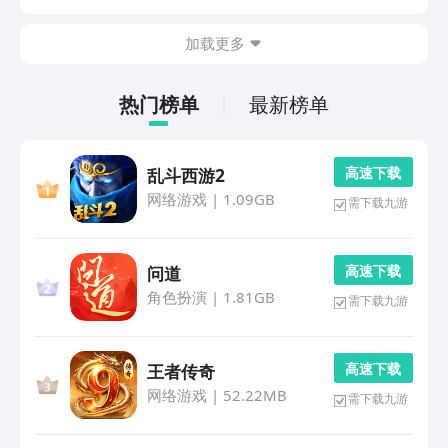
专属活动，用户可免费参与大额通用券抽取，无门槛使
用，全程零付费门槛即可畅玩。1、《中东反恐战争》地
加载更多
图
热门榜单
最新榜单
高 速 下 载
乱斗西游2
网络游戏
|
1.09GB
需下载九游
高 速 下 载
问道
角色扮演
|
1.81GB
需下载九游
高 速 下 载
王者传奇
网络游戏
|
52.22MB
需下载九游