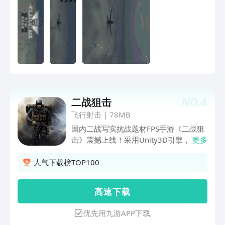
NO.
4
二战狙击
飞行射击
|
78MB
国内二战写实抗战题材FPS手游《二战狙
击》震撼上线！采用Unity3D引擎，真实
更多
还原战场上敌我狙击枪战的枪林弹雨 战
火纷飞！酷炫的武器外观和击杀特效让你
人气下载榜TOP100
欲罢不能！
高 速 下 载
优先用九游APP下载