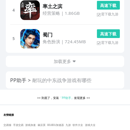
高 速 下 载
率土之滨
4
经营策略
|
1.86GB
需下载九游
高 速 下 载
蜀门
5
角色扮演
|
724.45MB
需下载九游
加载更多
PP助手
耐玩的中东战争游戏有哪些
>>
到底了，安装
「PP助手」
发现更多
<<
友情链接
交易猫
手游交易
游戏加速
豌豆荚
BIUBIU加速器
九游
软件大全
游戏大全