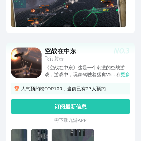
NO.
3
空战在中东
飞行射击
《空战在中东》这是一个刺激的空战游
戏，游戏中，玩家驾驶着猛禽V5，在空
更多
中与敌机决战。玩家可以对敌机进行各种
扫射，直至将敌机打落为止，来吧，加入
人气预约榜TOP100，当前已有27人预约
这场巅峰的战争，成为中东霸主吧
订阅最新信息
需 下 载 九 游 A P P