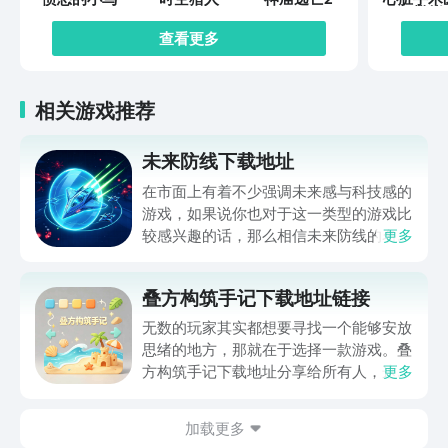
模拟
查看更多
相关游戏推荐
未来防线下载地址
在市面上有着不少强调未来感与科技感的
游戏，如果说你也对于这一类型的游戏比
较感兴趣的话，那么相信未来防线的名字
更多
你一定是听说过的，小编今天的内容中为
你准备的就是未来防线下载预约的。的相
叠方构筑手记下载地址链接
关链接，在最近这款游戏的热度非常之
高，无论是先进前卫的背景设定，还是紧
无数的玩家其实都想要寻找一个能够安放
张有趣的战斗玩法，都吸引着不少同学的
思绪的地方，那就在于选择一款游戏。叠
关注，你是否也想要提前进行预约，方便
方构筑手记下载地址分享给所有人，这一
更多
在开服之后立即下载呢？那么千万别错过
款游戏玩起来还是比较简单的，主要是以
今天文章中的这些内容。
休闲体验为主，可以满足大家的体验心
加载更多
情。如果大家想要下载这款游戏，其实方