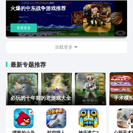
火爆的中东战争游戏推荐
查看更多
加载更多
最新专题推荐
必玩的十年前的老游戏大全
手术模拟
愤怒的小鸟
时空猎人
神庙逃亡2
心脏手术