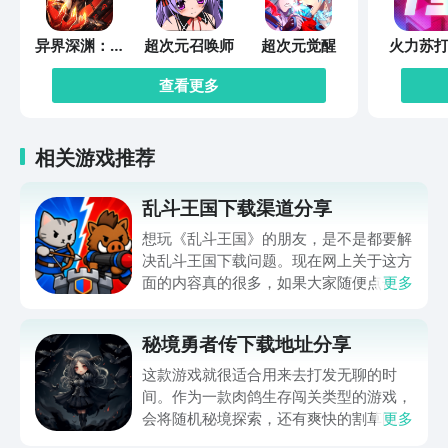
异界深渊：觉
超次元召唤师
超次元觉醒
火力苏打
醒
查看更多
相关游戏推荐
乱斗王国下载渠道分享
想玩《乱斗王国》的朋友，是不是都要解
决乱斗王国下载问题。现在网上关于这方
面的内容真的很多，如果大家随便点击陌
更多
生链接，就很容易遇到安装包信息不完整
的情况。想省去这些麻烦，直接通过九游
秘境勇者传下载地址分享
app进行下载会更加方便，九游是手游福
利最多的游戏平台，在这里不仅能够看到
这款游戏就很适合用来去打发无聊的时
游戏资源，还能及时查看后续的消息、活
间。作为一款肉鸽生存闯关类型的游戏，
动内容等相关信息。
会将随机秘境探索，还有爽快的割草闯关
更多
全部都放在一起。秘境勇者传下载地址是