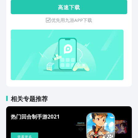
戏中独特回合机制，通过你的军事策略完
高 速 下 载
成战略规划实现作战目标。此外手游版还
新增了排位赛等多人竞技以及遭遇战关卡
优先用九游APP下载
玩法推出，在保留 PC 原版经典内容的同
时，会持续加入全新内容玩法！期待各位
领主们用智慧缔造你们的传奇史诗！
相关专题推荐
热门回合制手游2021
查看更多