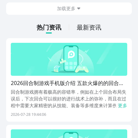
在什么地方呢？玩家只需要通过以下的链
加载更多
接就可以下载。游戏的上手门槛还是比较
低的，一只手就可以操控，很适合用来去
打发无聊的时间，可玩性真的比较高。
热门资讯
最新资讯
2026回合制游戏手机版介绍 五款火爆的的回合制
手游有哪几款
回合制游戏拥有着极高的容错率，例如在上个回合布局失
误后，下次回合可以很好的进行战术上的弥补，而且在过
程中需要大家精密的从技能、装备等多维度来计算伤害。
更多
2026回合制手游盘点 。接下来即将登场的游戏都彰显了
2026-07-28 19:44:06
不同的回合战术深度，甚至有的作品将各种创新的机制进
行了融合。1、《决斗学院》《决斗学院》针对三国...