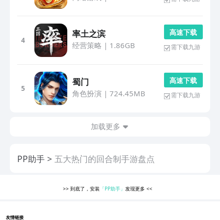
高 速 下 载
率土之滨
4
经营策略
|
1.86GB
需下载九游
高 速 下 载
蜀门
5
角色扮演
|
724.45MB
需下载九游
加载更多
PP助手
五大热门的回合制手游盘点
>>
到底了，安装
「PP助手」
发现更多
<<
友情链接