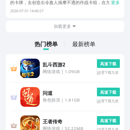
的卡牌，去创造出令敌人揣摩不透的作战卡组，在九游游
更多
戏专区还有着众多精品的回合制网游，九游是游戏圈最具
2026-07-01 14:40:27
影响力手游福利最多最划算的平台，也是隶属于阿里巴巴
灵犀互娱旗下最为高端的核心产品。0元首充以及5折...
加载更多
热门榜单
最新榜单
高 速 下 载
乱斗西游2
网络游戏
|
1.09GB
需下载九游
高 速 下 载
问道
角色扮演
|
1.81GB
需下载九游
高 速 下 载
王者传奇
网络游戏
|
52.22MB
需下载九游