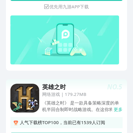
制手游 全新孵蛋玩法：全新捡宠、孵
优先用九游APP下载
宠、合宠系统上线！超多神兽、变异宝
宝、洗宠、进阶、觉醒经典玩法，你想到
的这里都有！
NO.
5
英雄之时
网络游戏
|
179.27MB
《英雄之时》 是一款具备策略深度的单
机半回合制即时战略游戏。在这你将化身
更多
领主，在阿斯托利亚大陆上领略12个大
部族的魅力，并指挥英雄组建你的传奇军
人气下载榜TOP100，当前已有1539人订阅
团，占领要塞、掠夺资源、扩张军团。游