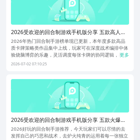
2026受欢迎的回合制游戏手机版分享 五款高人气
高口碑回合制手游合集
2026年热门回合制手游榜单现已更新，本年度多款高品
质卡牌策略类作品集中上线，玩家可在深度战术编排中体
验烧脑博弈的乐趣，灵活调度每张卡牌的协同逻辑，构建
更多
高隐蔽性、强适应性的专属卡组。九游游戏专区持续汇聚
2026-07-02 07:10:25
优质回合制网游资源，为玩家提供丰富福利支持——平台
常年推出0元首充、5折月卡等高性价比权益，切实降
2026受欢迎的回合制游戏手机版分享 五款火爆的
的回合制手游有哪几款
2026好玩的回合制手游推荐，今天玩家们可以尽情的去
发挥自己的巧思和战术，去炉火纯青的运用着每一张独立