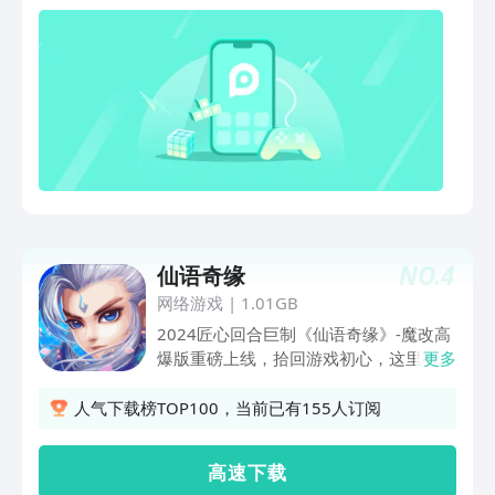
NO.
4
仙语奇缘
网络游戏
|
1.01GB
2024匠心回合巨制《仙语奇缘》-魔改高
爆版重磅上线，拾回游戏初心，这里有我
更多
们游戏最初的宁静。 不肝不氪耐玩，重
拾游戏快乐 全新孵蛋玩法，实现神兽自
人气下载榜TOP100，当前已有155人订阅
由 社交轻松和谐，组队快乐社交 极品套
装打造，神装随意搭配 摆摊交易保值，
高 速 下 载
快乐超级加倍 【游戏特色】 ◆经典回合