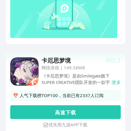
仙剑为几代人带来的美好时光。高福利，
低肝度，回归本真快乐；交易行、PVP、
丰富的社交系统，都可以让你自由释放精
力追逐个人兴趣。首版本两个等级卡点，
可自由选择停留，体验不同阶段乐趣。更
有开服福利、回归大礼等你，8年携手，
情怀不变，熟悉江湖依旧，老友仍在身
畔。诚邀各位少侠再赴仙剑之约！
NO.
3
卡厄思梦境
网络游戏
|
149.58MB
《卡厄思梦境》是由Smilegate旗下
SUPER CREATIVE团队开发的一款宇宙黑
更多
暗幻想Roguelite卡牌游戏。本作中你不
仅可以在暗黑深空中探索卡厄思之谜，体
人气下载榜TOP100，当前已有2337人订阅
验到深度肉鸽卡牌策略构筑的魅力，还可
以与战员们并肩作战、彼此陪伴，让你的
高 速 下 载
策略与脑力成为拯救命运的底牌！
优先用九游APP下载