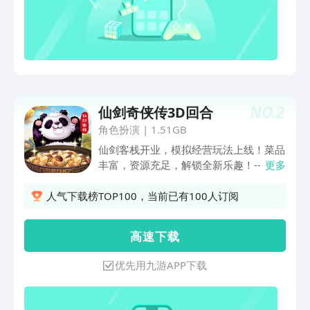
NO.
2
仙剑奇侠传3D回合
角色扮演
|
1.51GB
仙剑客栈开业，模拟经营玩法上线！菜品
丰富，资源充足，解锁全新乐趣！---------
更多
--《仙剑奇侠传3D回合》怀旧服新服上
线！1.七日登录送神兵！送神兽！还有超
人气下载榜TOP100，当前已有100人订阅
丰富元宝奖励！2.养成内容大精简，养成
花费资源大量减少，回归原始怀旧体验！
高 速 下 载
3.[69级/89级]全新停级玩法，满足不同
玩家娱乐需求，PK、积攒资源两不误。--
优先用九游APP下载
---------游戏延续正统mmorpg玩法，回归
回合制游戏最经典畅玩体验！大幅精简游
戏系统，降低学习成本，从手游视角感受