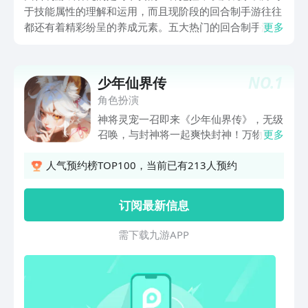
于技能属性的理解和运用，而且现阶段的回合制手游往往
都还有着精彩纷呈的养成元素。五大热门的回合制手游盘
更多
点。想免费玩到正版的回合制游戏就来九游平台，是阿里
巴巴灵犀互娱旗下最核心的产品，也是口碑最好手游福利
性价比最高的app了，海量游戏代金券以及成长礼包可以
NO.
1
少年仙界传
免费领。
角色扮演
神将灵宠一召即来《少年仙界传》，无级
召唤，与封神将一起爽快封神！万物可爱
更多
工作室研发的正统回合制亲民手游，游戏
以中国封神神话为蓝本，糅合上古神魔传
人气预约榜TOP100，当前已有213人预约
说、山海异兽、商周之战、天命神将等元
素，将东方古典神话与少年热血冒险大胆
订阅最新信息
融合，以玩法创新重塑正统回合制荣光，
匠心重塑国风神话印象，谱写新奇有趣的
需 下 载 九 游 A P P
少年封神故事。