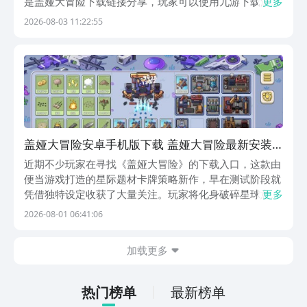
是盖娅大冒险下载链接分享，玩家可以使用九游下载游
更多
戏，它是手游福利最好的APP，也是阿里巴巴灵犀互娱旗
2026-08-03 11:22:55
下的产品，下载后需要花1块钱就可以成为白银会员，在
九游中获得18项APP专属的权益，每月领取无门槛代...
盖娅大冒险安卓手机版下载 盖娅大冒险最新安装
包获取与安装攻略
近期不少玩家在寻找《盖娅大冒险》的下载入口，这款由
便当游戏打造的星际题材卡牌策略新作，早在测试阶段就
凭借独特设定收获了大量关注。玩家将化身破碎星球意
更多
志“盖娅”，驾驶一艘故障飞船穿梭于浩瀚星海，逐步整合
2026-08-01 06:41:06
星系资源、重建秩序。整体美术采用清新明快的2D卡通
风格，配色温暖柔和，界面布局直观易懂，角色设计充满
加载更多
热门榜单
最新榜单