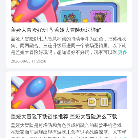
盖娅大冒险好玩吗 盖娅大冒险玩法详解
盖娅大冒险以七大智慧种族的持续争斗为底色，把英雄收
集、两两融合、三连升级压进同一个战场逻辑里。以下就
是盖娅大冒险好玩吗，想知道好不好玩，玩家可以到九游
更多
预约游戏，它是手游福利最好的APP，也是阿里巴巴灵犀
2026-08-03 11:26:58
互娱旗下产品，下载后需要花1块钱就可以成为白银会
员，在九游中获得18项APP专属的权益，每月稳定领...
盖娅大冒险下载链接推荐 盖娅大冒险怎么下载
盖娅大冒险是将塔防和角色养成相融合的新款手机游戏，
在玩家面前展现出现有游戏未曾有过的战略深度。以下就