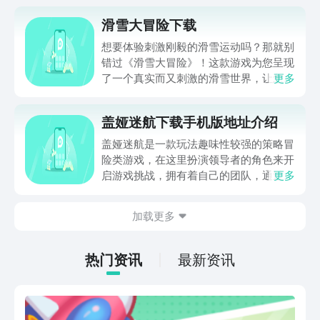
滑雪大冒险下载
想要体验刺激刚毅的滑雪运动吗？那就别
错过《滑雪大冒险》！这款游戏为您呈现
了一个真实而又刺激的滑雪世界，让您感
更多
受到飞速滑行的快感。在游戏中，您可以
选择不同的滑雪场地，挑战各种难度的赛
盖娅迷航下载手机版地址介绍
道。游戏操作简单易懂，但技巧高超的滑
雪技能将帮助您在赛道上取得更好的成
盖娅迷航是一款玩法趣味性较强的策略冒
绩。游戏还有多个精彩关卡和任务等待着
险类游戏，在这里扮演领导者的角色来开
您的探索，让您在滑雪的过程中享受到无
启游戏挑战，拥有着自己的团队，通过对
更多
穷乐趣。如果您想要感受真实的滑雪体
他们进行合理的布局来解决更多的问题和
验，那就赶紧下载《滑雪大冒险》吧！在
挑战，以得到更好的发展，那么，盖娅迷
加载更多
游戏中挑战极限，成为一名滑雪高手！
航下载手机版地址如何来进行获取了，想
要下载该游戏体验的朋友就驻足看看吧。
热门资讯
最新资讯