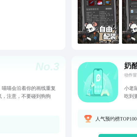
就会
能力
无二
本中
并会
No.
3
奶
动作冒
，喵喵会沿着你的画线重复
小老
鼠，注意，不要碰到狗狗
吃到
我们
家对
人气预约榜TOP10
酪，
到更
台上