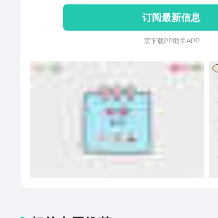
订阅最新信息
需 下 载 P P 助 手 A P P