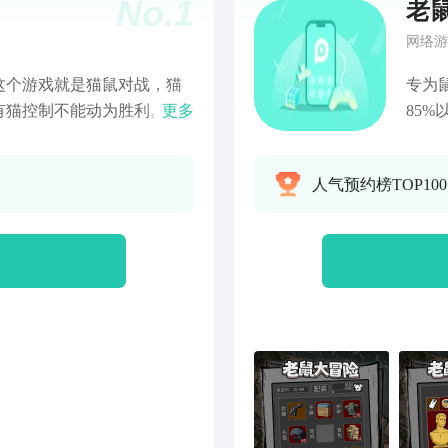
No.
1
老
网络游
这个游戏就是猫鼠对战，猫
专为
有猫控制不能动为胜利。益
更多
85
起玩，快来玩吧！！
模式
地图
人气预约榜TOP10
伤、
的形
用文
速，
时，
机散
影响
因为
敌方
式，