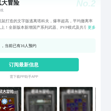
No.
2
鼠大冒险
戏
鼠鼠打造的文字版逃离塔科夫，爆率超高，平均撤离率
%以上！全新版本新增国产系列武器、PVP模式及共享家园
更多
！本游戏还原了配装、挣钱、商人、任务、物品搜索、
探索、撤离、保险、安全箱、护甲、子弹穿深、肉伤甲
0 ，当前已有16人预约
武器配件等诸多系统和机制。同时，为了能以文字游戏
式整合以上内容，对战斗、移动方式进行修改。战斗采
斗形式，以甲弹对抗反应装备的优劣。武器的后座、射
订阅最新信息
以及子弹的肉伤甲伤、穿深都会直接影响战斗结果。同
由于保留了架枪冲锋、瞄准部位、投掷物、一枪头、随
需 下 载 P P 助 手 A P P
布的机制以及选择，即使是文斗也有策略和运气成分的
。打腿击杀太空人、头部眼部这些都会在游戏中还原。
有海量武器配件系统的存在，击杀敌人可搜刮直接装备
的武器配件，具有更多丰富玩法。移动采用回合制的形
搜索、战斗、移动等动作都会消耗行动力。行动力耗尽