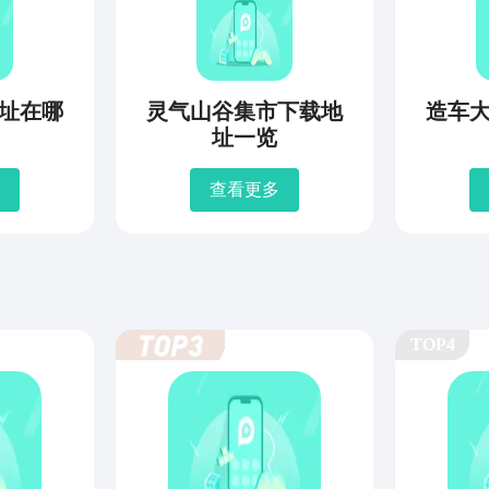
址在哪
灵气山谷集市下载地
造车
址一览
查看更多
TOP4