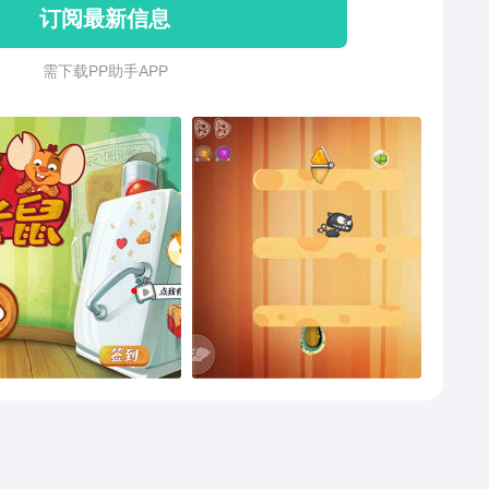
订阅最新信息
需 下 载 P P 助 手 A P P