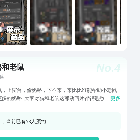
迷失在地图之中。游戏内AI会和玩家有完全一样的行动
和选项选择能力，所以即使是纯单机，也和真人对战并
致，这可能是文字游戏形式的一大优势。并且在最新版
加入了异步联机机制，局内玩家均采用真人玩家配装，
按照真人玩家的习惯进行战斗，尽可能还原PVP体验。
No.
4
酪和老鼠
险
鼠，上窗台，偷奶酪，下不来，来比比谁能帮助小老鼠
更多的奶酪 大家对猫和老鼠这部动画片都很熟悉，他给
更多
带来了很多的欢乐。片中小老鼠和小猫咪相爱相杀。大
小老鼠的喜爱也非常高，但是片中小老鼠经常吃不到奶
0 ，当前已有53人预约
现在小老鼠跑到了窗台上，上面好多奶酪，来帮助他吃
多的奶酪吧 玩家在游戏中扮演一直饥饿的小老鼠，把窗
的奶酪都吃掉，但是注意要躲避障碍物及猫咪的追赶