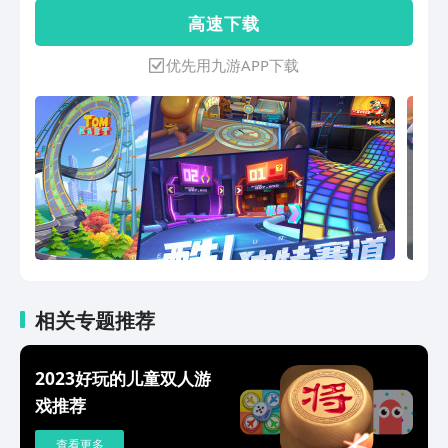
竞速赛、道具赛、剧情模式各种类型的比
高 速 下 载
赛让游戏体验妙趣横生！快来体验赛车的
速度与激情，一起漂移吧！
优先用九游APP下载
相关专题推荐
2023好玩的儿童双人游
戏推荐
查看更多