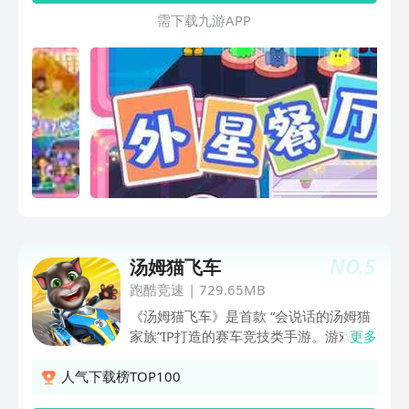
需 下 载 九 游 A P P
NO.
5
汤姆猫飞车
跑酷竞速
|
729.65MB
《汤姆猫飞车》是首款 “会说话的汤姆猫
家族”IP打造的赛车竞技类手游。游戏以
更多
汤姆猫家族5位经典角色作为主角，你将
和汤姆猫家族一起竞速冒险，体验不同风
人气下载榜TOP100
格和主题的赛道，驾驶各种型号的赛车！