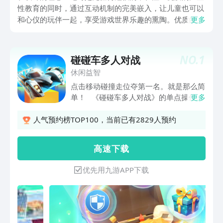
性教育的同时，通过互动机制的完美嵌入，让儿童也可以
和心仪的玩伴一起，享受游戏世界乐趣的熏陶。优质的儿
更多
童双人游戏盘点。下载玩精品双人儿童游戏精选九游平
台，是阿里巴巴灵犀互娱旗下专门为游戏打造的核心产
品，九游还是国内最具影响力手游福利性价比最强最划算
NO.
1
碰碰车多人对战
的盒子app。将众多的游戏资源倾注给玩家们，例如海量
休闲益智
游戏代金券和成长礼包可以免费领取。
点击移动碰撞走位夺第一名。就是那么简
单！ 《碰碰车多人对战》的单点操作上
更多
手简单，充满竞争的游戏让你随时随地为
榜首而战！ 有着多种手段提升你的漂移
人气预约榜TOP100，当前已有2829人预约
技巧，《碰碰车多人对战》适合所有人游
戏。不过也要当心对手出其不意的撞击，
高 速 下 载
不然你就可能会被甩出战斗区！ 《碰碰
车多人对战》特色： - 简单的单点操作 -
优先用九游APP下载
多人在线对战 - 充满竞争性的游戏风格，
更有机会将对手撞出赛道 - 一系列的皮肤
等着你来解锁