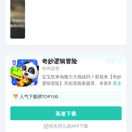
点缀，豪华花车建造完成。接下来，宝宝
就可以坐上花车绕广场游行咯！趣味双人
模式，一键解锁宝宝没尽兴？那就叫上小
伙伴，一同解锁双人模式！开启打地鼠
PK赛：对准探头的小地鼠，“Duang”！
呀，小伙伴的分数要赶上你了，快加速；
接受制烧烤合作赛：撒胡椒粉、挤番茄
汁，与小伙伴分工协作，烹调美味烧烤！
经典游园美食，随心DIY宝宝还可以开启
NO.
3
奇妙逻辑冒险
DIY模式：将沾满巧克力酱的玉米粒放入
爆米花机中，启动按钮，“砰砰砰”——香
休闲益智
喷喷的爆米花“亮相”！宝宝也好奇棉花糖
宝宝想来场脑力大挑战吗？那就来【奇妙
的做法？那就移步棉花糖摊，亲自试试
逻辑冒险】开始冒险新篇章。丰富模块，
更多
看！在这里，宝宝无需排队，想玩什么就
随你挑选编程思维、观察记忆、应变规
玩什么，还能锻炼应变力、动手能力等，
划……本次大冒险，设置800多个关卡，
人气下载榜TOP100
快打开App一一体验吧！宝宝巴士
考验宝宝的六大能力。宝宝想锻炼空间想
（BabyBus）是专注打造儿童启蒙数字产
象能力？先从创意拼路模块开始；想展示
高 速 下 载
品的原创品牌。宝宝巴士秉承“快乐启
全局思维？点击割绳子 、流体探秘模
蒙”的理念，用奇妙有趣的方式，为儿童
块；还能参与限时挑战，提升综合应变能
优先用九游APP下载
量身定制以“好听（国学故事）、好看
力……多样的闯关内容，供宝宝自由选