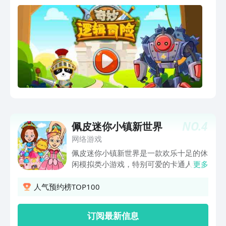
（儿歌动画）、好玩（互动APP）”为特
择。百变战衣，任你搭配 正式出发前，
征的海量数字启蒙内容，让孩子趣味认
宝宝将挑选专属角色，更换炫酷装备：给
知、感受“真、善、美”。欢迎联系 微博：
奇奇戴上红翎头盔，穿上坚硬盔甲，变身
@宝宝巴士 官网：
帅气小骑士；妙妙也是不错的选择，试试
http://www.babybus.com 邮箱：
给它搭配蓝色礼裙、透明翅膀，再加一个
cn@babybus.com
淡蓝仙女棒，同色系穿搭，秒变高贵公
主……选角色+换装，让冒险更有代入
感。多重关卡，等你挑战能源芯片被藏
进“程序世界”中，城市陷入混乱。想夺回
芯片，需经过喷射的火焰、狭窄的道
路……只有运用编程思维，输入正确指
NO.
4
佩皮迷你小镇新世界
令，才能清除障碍。正义的宝宝，接受挑
战吧：先有序输入水枪、前进、蹲下等指
网络游戏
令，再启动运行按钮，yes！火焰扑灭，
佩皮迷你小镇新世界是一款欢乐十足的休
顺利移动！通过益智冒险，宝宝还能将拼
闲模拟类小游戏，特别可爱的卡通人物，
更多
路大师、编程高手、逻辑能力者等成就奖
还有非常丰富的游戏场景，让你轻松探索
杯收入囊中！快继续冒险，迎接新挑战
整个小镇，也可以感受丰富多样的活动任
人气预约榜TOP100
吧。
务，你可以和小伙伴们一起开派对狂欢，
也可以共同加入到太空实验室，感受科幻
订阅最新信息
的力量，非常炫酷。