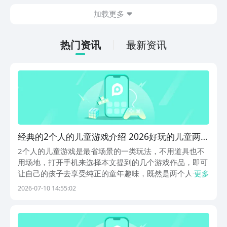
也想要了解最封神下载地址在哪。毕竟玩
加载更多
家在体验游戏的时候，如果能够成功的下
载游戏，那么在体验时会更加的方便。下
面就针对下载地址做相关内容的介绍。
热门资讯
最新资讯
经典的2个人的儿童游戏介绍 2026好玩的儿童两个
人游戏分享
2个人的儿童游戏是最省场景的一类玩法，不用道具也不
用场地，打开手机来选择本文提到的几个游戏作品，即可
让自己的孩子去享受纯正的童年趣味，既然是两个人一起
更多
去玩的话，那么在其中相互的配合交流才是主要的，考虑
2026-07-10 14:55:02
去九游官网来下载它们吧，九游app的手游福利是最受欢
迎的，九游app是阿里巴巴灵犀互娱旗下产品，这个...