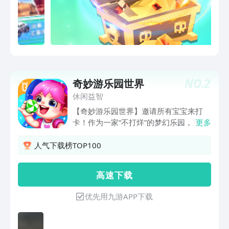
NO.
2
奇妙游乐园世界
休闲益智
【奇妙游乐园世界】邀请所有宝宝来打
卡！作为一家“不打烊”的梦幻乐园，宝宝
更多
可以和小伙伴一起，随时随地，尽情玩
耍！热门游乐项目，畅快玩这里囊括20
人气下载榜TOP100
种游乐项目，承包宝宝一整天的快乐。宝
宝爱玩水？水上滑梯项目别错
高 速 下 载
过。“咻”——气垫船遇上冲击水流，开始
冲刺；小心，前方有漩涡，宝宝注意及时
优先用九游APP下载
向两侧“漂移”。花车建造计划已启动，爱
好创造的宝宝看过来！挑选一款底座，安
装七彩轮胎，再用宝石、闪光小球等加以