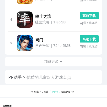
高 速 下 载
率土之滨
4
经营策略
|
1.86GB
需下载九游
高 速 下 载
蜀门
5
角色扮演
|
724.45MB
需下载九游
加载更多
PP助手
优质的儿童双人游戏盘点
>>
到底了，安装
「PP助手」
发现更多
<<
友情链接