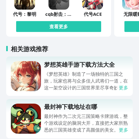
代号：黎明
cqb射击：代
代号ACE
无限暖
号腐烂
查看更多
相关游戏推荐
梦想英雄手游下载方法大全
《梦想英雄》制造了一场独特的三国之
旅，玩家也将与众多佳人武将们一道，在
这一架空设计的三国世界里尽享奇妙冒
更多
险，并在刺激的战斗中体验与敌人厮杀的
激情。梦想英雄手游下载方法大全马上就
最封神下载地址在哪
为玩家们带来，通过它就可以体验到超级
畅快的三国冒险，想入坑这一作品的玩家
最封神作为二次元三国策略卡牌游戏，整
还请不要错过。
个游戏设定的脑洞大开，直接把大家所熟
悉的三国英雄变成了高颜值的美女。整体
更多
的新鲜感比较足，所以玩家在体验的时候