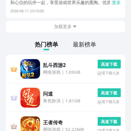
和心仪的玩伴一起，享受游戏世界乐趣的熏陶。优质的儿
更多
童双人游戏盘点。下载玩精品双人儿童游戏精选九游平
2026-06-11 23:10:00
台，是阿里巴巴灵犀互娱旗下专门为游戏打造的核心产
品，九游还是国内最具影响力手游福利性价比最强最划算
加载更多
的盒...
热门榜单
最新榜单
高 速 下 载
乱斗西游2
网络游戏
|
1.09GB
需下载九游
高 速 下 载
问道
角色扮演
|
1.81GB
需下载九游
高 速 下 载
王者传奇
网络游戏
|
52.22MB
需下载九游