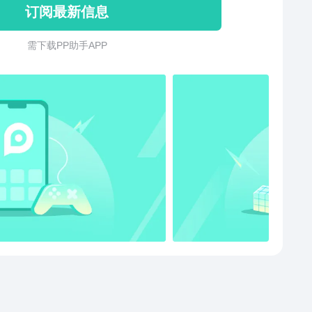
订阅最新信息
需 下 载 P P 助 手 A P P