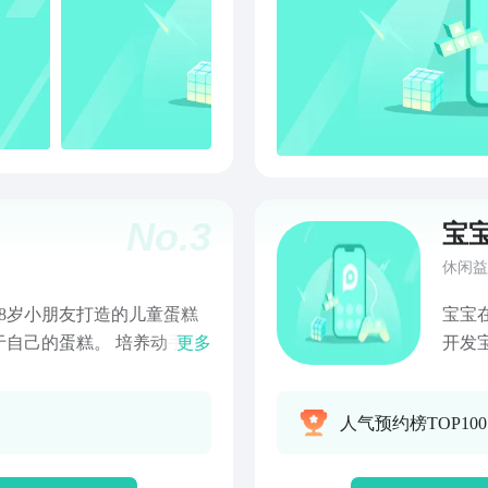
No.
3
宝
休闲益
8岁小朋友打造的儿童蛋糕
宝宝
自己的蛋糕。 培养动手能
更多
开发
子在游戏中获得快乐与创造
心愿
一些
人气预约榜TOP10
片来
吧！