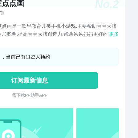
No.
2
宝点点画
智
点点画是一款早教育儿类手机小游戏,主要帮助宝宝大脑
更加聪明,提高宝宝大脑创造力,帮助爸爸妈妈更好的培育
更多
的小孩儿,快来点击下载体验一下吧!
0 ，当前已有1123人预约
订阅最新信息
需 下 载 P P 助 手 A P P