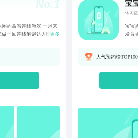
No.
1
宝
休闲益
闲的益智连线游戏 一起来
宝宝
来做一回连线解谜达人吧！
更多
发育
小怪兽. 2、萌化人心的卡
自己
游戏体验. 【玩法很简单】
人气预约榜TOP10
计时结束前，完成所有的连
、跳泥坑，都是佩奇和乔治最