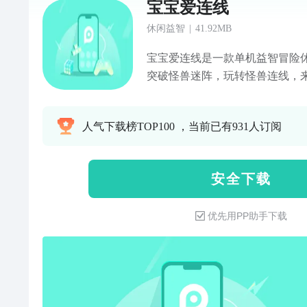
宝宝爱连线
休闲益智
|
41.92MB
宝宝爱连线是一款单机益智冒险休
突破怪兽迷阵，玩转怪兽连线，
【游戏特色】 1、各种可爱炫酷的
通宝宝界面. 3、流畅爽快的连线
人气下载榜TOP100 ，当前已有931人订阅
1、一对一动物连连看. 2、在倒
线，并且不留空格！ 快乐小鸡
喜欢玩的游戏。
安 全 下 载
优先用PP助手下载