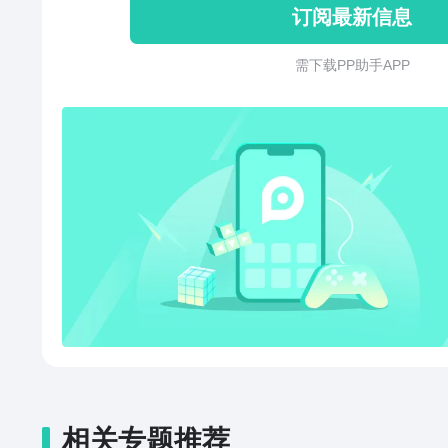
订阅最新信息
需 下 载 P P 助 手 A P P
相关专题推荐