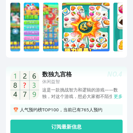
式… 儿童宝宝连连看玩法简单，高分不
易。敢来挑战？
NO.
4
数独九宫格
休闲益智
这是一款挑战智力和逻辑的游戏——数
独，对这个游戏，想必大家都不陌生了，
更多
最经典的九宫格数独，还有简单的四宫格
六宫格，满足你循序渐进的逻辑挑战！
人气预约榜TOP100，当前已有765人预约
游戏规则： 九宫格数独的每一宫又分为
九个小格。在这八十一格中给出一定的已
订阅最新信息
知数字和解题条件，利用逻辑和推理，在