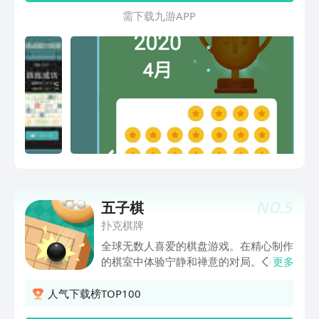
其他的空格上填入1-9的数字。使1-9每个
需 下 载 九 游 A P P
数字在每一行、每一列和每一宫中都只出
现一次，即可完成挑战。 四宫格数独和
六宫格对应的只是难度的变化，规则基本
NO.
5
五子棋
扑克棋牌
全球无数人喜爱的棋盘游戏。在精心制作
的棋室中体验宁静和禅意的对局。◇ 次
更多
世代五子棋，纯3D场景。◇ 无广告、无
内购、完全免费。◇ 清新治愈的美术、
人气下载榜TOP100
轻松娱乐的音乐◇ 界面简洁、上手简