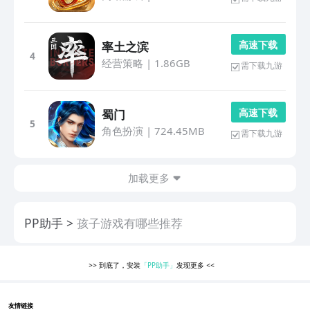
高 速 下 载
率土之滨
4
经营策略
|
1.86GB
需下载九游
高 速 下 载
蜀门
5
角色扮演
|
724.45MB
需下载九游
加载更多
PP助手
孩子游戏有哪些推荐
>>
到底了，安装
「PP助手」
发现更多
<<
友情链接