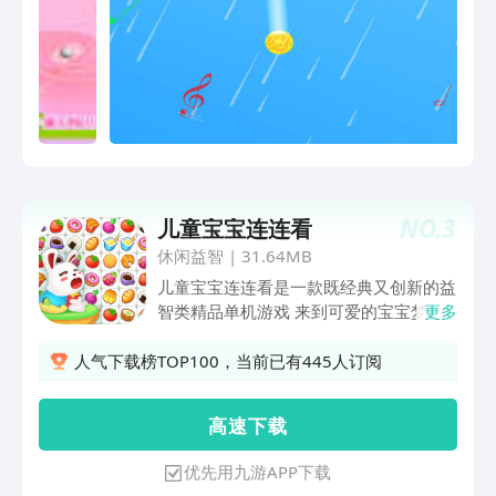
NO.
3
儿童宝宝连连看
休闲益智
|
31.64MB
儿童宝宝连连看是一款既经典又创新的益
智类精品单机游戏 来到可爱的宝宝梦幻
更多
天地，触碰各种清新自然的水果蔬菜 萌
趣自然，缤纷可口，水果连线，让我们一
人气下载榜TOP100，当前已有445人订阅
起来水果连连看吧！ 【游戏有特色】
1、多种纷乱香甜的水果、清新自然的蔬
高 速 下 载
菜以及香甜可口的点心，萌萌哒让你爱不
释手。 2、多种模式玩翻天！休闲模式、
优先用九游APP下载
极速模式、无限模式、地狱模式、经典模