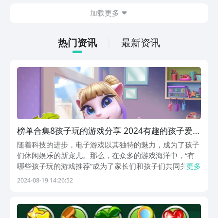
在什么地方呢？玩家只需要通过以下的链
加载更多
接就可以下载。游戏的上手门槛还是比较
低的，一只手就可以操控，很适合用来去
打发无聊的时间，可玩性真的比较高。
热门资讯
最新资讯
榜单合集8孩子玩的游戏分享 2024有趣的孩子爱玩
的游戏before_2
随着科技的进步，电子游戏以其独特的魅力，成为了孩子
们休闲娱乐的新宠儿。那么，在众多的游戏海洋中，“有
哪些孩子玩的游戏推荐”成为了家长们和孩子们共同关心
更多
的话题。今天，小编就化身为童趣导航员，穿梭于各类游
2024-08-19 14:26:52
戏之间，精心挑选出几款既寓教于乐又充满乐趣的孩子专
属游戏。1、《欢乐动物园》在这个游戏中，玩家将拥
有...