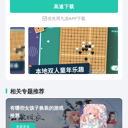
单。◇ 线上匹配、挑战AI、本机双人对
高 速 下 载
弈◇ 支持禁手规则
优先用九游APP下载
相关专题推荐
有哪些女孩子换装的游戏
推荐
查看更多