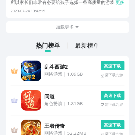
所以家长们非常有必要给孩子选择一些高质量的游戏，适
更多
合三周岁孩子玩的游戏推荐给大家，这些游戏不管在画面
2023-07-24 13:42:15
的设计上还是游戏的玩法上都可以让小孩子很好的接受，
只有这样孩子才能通过游戏感受到趣味，相对来说玩法
加载更多
都...
热门榜单
最新榜单
高 速 下 载
乱斗西游2
网络游戏
|
1.09GB
需下载九游
高 速 下 载
问道
角色扮演
|
1.81GB
需下载九游
高 速 下 载
王者传奇
网络游戏
|
52.22MB
需下载九游