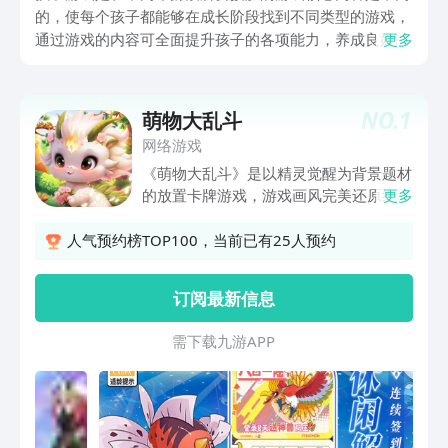
的，使每个孩子都能够在成长阶段找到不同类型的游戏，
通过游戏的内容可全面提升孩子的各项能力，养成良好的
更多
生活和学习习惯。也能锻炼孩子的逻辑思维和解决问题的
能力，通过玩耍游戏的方式来提升孩子的全面认知系统，
足不出户就可学习到更多的内容。想要体验此类游戏的可
NO.
1
萌物大乱斗
在九游中下载，九游是手游福利性价比最好的平台，隶属
网络游戏
于阿里巴巴灵犀互娱旗下，开通省钱卡之后每月系统自动
《萌物大乱斗》是以精灵觉醒为背景题材
发放60元，全年共720元无门槛代金券。
的放置卡牌游戏，游戏画风完美还原经典
更多
卡通风格，精灵技能特效炫丽，打击感强
烈，能给每个玩家带来愉悦的视觉享受。
人气预约榜TOP100，当前已有25人预约
集策略、收集与冒险为一体的全新卡牌冒
险手游。玩家在 游戏中 将扮演一名勇敢
订阅最新信息
的训练师，进行旅行大探险，收集并培养
各种独特的萌宠小精灵，结合每只小精灵
需 下 载 九 游 A P P
独特的属性羁绊，进行巧妙的搭配阵容，
打造出属于自己的小精灵团队。激烈的竞
技大赛和巅峰赛，与其他精灵进行大作战