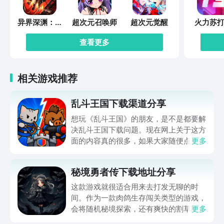
异界深渊：觉
超次元召唤师
超次元觉醒
火力苏打
醒
查看更多
相关游戏推荐
乱斗王国下载渠道分享
想玩《乱斗王国》的朋友，是不是都要解
决乱斗王国下载问题。现在网上关于这方
面的内容真的很多，如果大家随便点击陌
更多
生链接，就很容易遇到安装包信息不完整
的情况。想省去这些麻烦，直接通过九游
秘境勇者传下载地址分享
app进行下载会更加方便，九游是手游福
利最多的游戏平台，在这里不仅能够看到
这款游戏就很适合用来去打发无聊的时
游戏资源，还能及时查看后续的消息、活
间。作为一款肉鸽生存闯关类型的游戏，
动内容等相关信息。
会将随机秘境探索，还有爽快的割草闯关
更多
全部都放在一起。秘境勇者传下载地址是