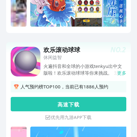
NO.
2
欢乐滚动球球
休闲益智
火遍抖音和全球的小游戏tenkyu出中文
版啦！欢乐滚动球球等你来挑战。 玩法
更多
简单又上瘾，控制小球在3D世界里滚动
并抵达目的地，一定要小心翼翼地通过各
人气预约榜TOP100，当前已有1886人预约
个舞台，否则只有死路一条。大家加油
哦！ 更多关于球球的游戏都可以在这里
高 速 下 载
玩个痛快！不想错过各种网红小游戏，来
玩欢乐滚动球球，各种热门经典网红小游
优先用九游APP下载
戏一个都不少！