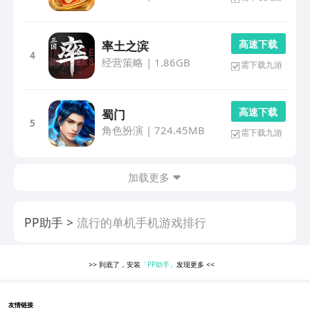
高 速 下 载
率土之滨
4
经营策略
|
1.86GB
需下载九游
高 速 下 载
蜀门
5
角色扮演
|
724.45MB
需下载九游
加载更多
PP助手
流行的单机手机游戏排行
>>
到底了，安装
「PP助手」
发现更多
<<
友情链接