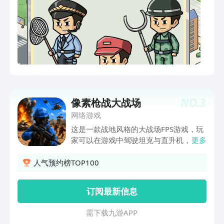
贴、商业保险、节日礼品，并安排住宿与
伙食。2.查收惊喜快递：每隔一段时间，
你将收到神秘快递，拆开可获得各种实用
物品——从训练器材到高科技装备，赠送
员工，快速提升团队实力。3保安培养：
系统培训、安排训练、发奖、收入排名
等，通过各种方式，全面提升保安实力。
4.突发事件：处理各类突发事件与团队活
动，例如烧烤聚会、集体观影、真人
NO.
3
像素枪战大战场
CS、参加各种比赛等，提升保安实力。5.
网络游戏
进行挑战挑战：可以挑战其他公司，挑战
胜利获得丰厚奖励，让你的公司在市场中
这是一款战地风格的大战场FPS游戏，玩
脱颖而出。6.安排考核：安排保安参加考
家可以在游戏中驾驶坦克与直升机，体验
更多
核，成功通过即可提升保安等级，提升保
步兵与载具协同作战的乐趣，游戏还有多
安等级后可以赚取更多钞票收入。
种武器与配件可以选择，搭配出自己喜欢
人气预约榜TOP100
的武器改装。游戏具有爽快的射击手感，
可在其中享受酣畅淋漓的战斗，爽。各种
订阅最新信息
地图可以选择，体验不同的地图特色。
需 下 载 九 游 A P P