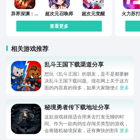
异界深渊：觉
超次元召唤师
超次元觉醒
火力苏打
醒
查看更多
相关游戏推荐
乱斗王国下载渠道分享
想玩《乱斗王国》的朋友，是不是都要解
决乱斗王国下载问题。现在网上关于这方
面的内容真的很多，如果大家随便点击陌
更多
生链接，就很容易遇到安装包信息不完整
的情况。想省去这些麻烦，直接通过九游
秘境勇者传下载地址分享
app进行下载会更加方便，九游是手游福
利最多的游戏平台，在这里不仅能够看到
这款游戏就很适合用来去打发无聊的时
游戏资源，还能及时查看后续的消息、活
间。作为一款肉鸽生存闯关类型的游戏，
动内容等相关信息。
会将随机秘境探索，还有爽快的割草闯关
更多
全部都放在一起。秘境勇者传下载地址是