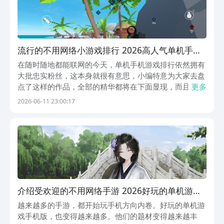
流行的不用网络小游戏排行 2026高人气单机手机
游戏分享
在随时随地都能联网的今天，单机手机游戏排行依然拥有
大批忠实粉丝，这本身就很有意思，小编特意为大家去盘
点了这样的作品，全部的精华都将在下面显现，而且还是
更多
九游官网的款式，九游app的手游福利是最优质的，九游
2026-06-11 23:00:17
APP是阿里巴巴灵犀互娱旗下产品，大平台提供足够的保
障，各种的游戏礼包轻松领取，节假日活动礼包都是...
介绍受欢迎的不用网络手游 2026好玩的单机游戏
手机版下载排行
越来越多的手游，都开始玩手机方向内卷。好玩的单机游
戏手机版，也变得越来越多。他们的题材变得越来越丰