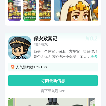
坏的法则，重塑世界！
NO.
2
保安致富记
网络游戏
我是一个保安，保卫一方平安。曾经你只
是个无忧无虑的快乐小保安，某天，幸福
更多
来得太突然！家中一位远方的亲戚想要投
资一些项目，可能是看在你拥有十年丰富
人气预约榜TOP100
保安经验的份子上吧，准备给你投资，让
你开一家保安公司。开设保安公司，你需
订阅最新信息
要1.招收保安：广泛招募各类保安人才，
组建你的安防队伍。承接小区、商场、医
需 下 载 九 游 A P P
院等多类场所的安保与巡逻任务，还可部
署无人机等智能设备进行安保任务。2.福
利待遇：为员工提供有竞争力的劳动津