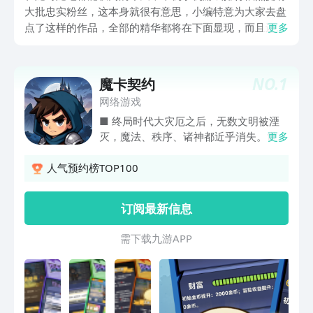
大批忠实粉丝，这本身就很有意思，小编特意为大家去盘
点了这样的作品，全部的精华都将在下面显现，而且还是
更多
九游官网的款式，九游app的手游福利是最优质的，九游
APP是阿里巴巴灵犀互娱旗下产品，大平台提供足够的保
障，各种的游戏礼包轻松领取，节假日活动礼包都是能及
NO.
1
魔卡契约
时的更新哦。
网络游戏
■ 终局时代大灾厄之后，无数文明被湮
灭，魔法、秩序、诸神都近乎消失。世界
更多
残留着大量破碎的“时代碎片”，凝结为奇
异的魔力卡片。为了阻止世界彻底坍塌，
人气预约榜TOP100
残存的诸神联手——以自身神魂为代价，
构筑了“轮回神殿”。■ 轮回神殿神殿选中
订阅最新信息
无数时空中的潜力者，把他们投放到濒死
世界的“冒险循环”中，让他们不断强化、
需 下 载 九 游 A P P
突破，以尝试诞生出能够拯救万界的“最
强王者”。你即是「被选中的人」只有不
断轮回与觉醒，集齐“王者语录”，掌握失
落诸神的智慧，从而触及隐藏境界：「最
强王者」唯有最强王者，才能真正掌控崩