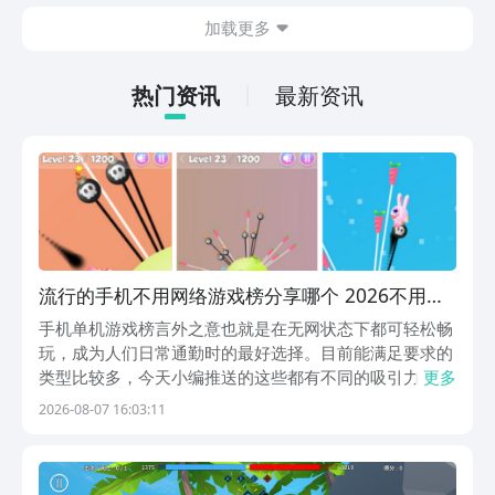
在什么地方呢？玩家只需要通过以下的链
加载更多
接就可以下载。游戏的上手门槛还是比较
低的，一只手就可以操控，很适合用来去
打发无聊的时间，可玩性真的比较高。
热门资讯
最新资讯
流行的手机不用网络游戏榜分享哪个 2026不用钱
的单机游戏手机版排行合辑
手机单机游戏榜言外之意也就是在无网状态下都可轻松畅
玩，成为人们日常通勤时的最好选择。目前能满足要求的
类型比较多，今天小编推送的这些都有不同的吸引力，适
更多
合于全年龄段人群。独特的关卡任务中，仔细了解后就能
2026-08-07 16:03:11
完成高难度的关卡任务。想要领取游戏福利的话，就要来
九游下载。九游是手游福利最划算的app，隶属于阿里...