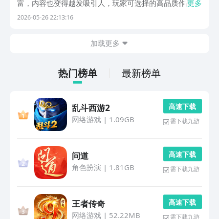
富，内容也变得越发吸引人，玩家可选择的高品质作品自
更多
然也变得越来越丰富。今天，小编就专门为大家筛选出了
2026-05-26 22:13:16
可玩性很强，剧情扎实，又沉浸感极强的单机游戏。这些
游戏都可以在九游App当中下载体验。九游App是阿里...
加载更多
热门榜单
最新榜单
高 速 下 载
乱斗西游2
网络游戏
|
1.09GB
需下载九游
高 速 下 载
问道
角色扮演
|
1.81GB
需下载九游
高 速 下 载
王者传奇
网络游戏
|
52.22MB
需下载九游