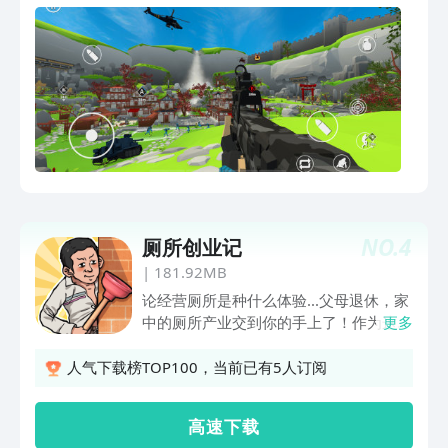
NO.
4
厕所创业记
|
181.92MB
论经营厕所是种什么体验...父母退休，家
中的厕所产业交到你的手上了！作为这家
更多
厕所的老板，你需要1.修缮老旧的厕所设
施，更换设施，吸引顾客前来，收取如厕
人气下载榜TOP100，当前已有5人订阅
高额费用2.给顾客提供合适的如厕工具，
如鹅卵石、木棍……总有顾客抱怨来这里
高 速 下 载
如厕完屁屁有点痛，咱也不知道，咱也不