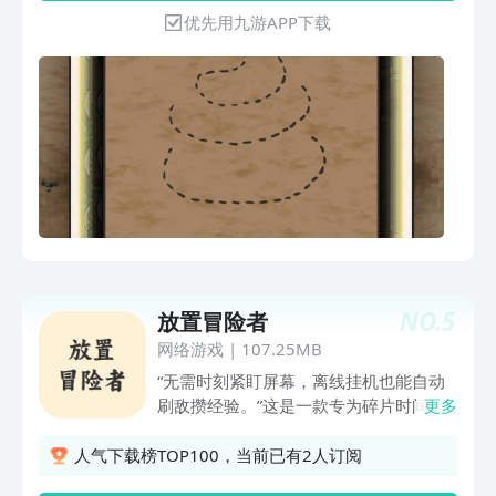
敢问3.发现顾客独特如厕特技，节省顾客
优先用九游APP下载
如厕时间4.总有顾客来问什么时候排便是
最健康的，安排个有点学问的大爷来专门
回答这个问题5.顾客嫌弃厕所苍蝇太多，
拿起拖鞋，把它们全部拍死6.下水道堵住
了，使用水管进行清理，哟，大金链子，
还有特别的收获呢！7.村里的熊孩子又双
叒叕拿炮仗把粪坑给点炸了！罚他清理干
净8.粪便还能再利用，拿来浇花种菜，吃
过的都说好！9.什么？！还有厂商要求合
作，拉粪去他们工厂，说是里面有什么粪
臭素，可以拿来生产食物作为厕所的老板
可太忙了，加油，做大做强吧！
NO.
5
放置冒险者
网络游戏
|
107.25MB
“无需时刻紧盯屏幕，离线挂机也能自动
刷敌攒经验。”这是一款专为碎片时间打
更多
造的单机文字放置手游，无需复杂操作，
只需指尖轻点，就能开启一场从无名菜鸟
人气下载榜TOP100，当前已有2人订阅
到传奇强者的热血成长之旅！