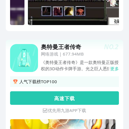
NO.
2
奥特曼王者传奇
网络游戏
|
677.94MB
《奥特曼王者传奇》是一款奥特曼正版授
权的3D动作卡牌手游。光之巨人悉数登
更多
场，黑暗怪兽再次来临，光明与希望能否
能够重新莅临这个世界？全3D视觉特
人气下载榜TOP100
效，真实还原奥特曼宇宙，新的风暴已经
出现，怎么能够停滞不前？只要心中有
高 速 下 载
光，你就一定能够靠着自己的力量变身成
光，佐菲、赛文、迪迦、赛罗、罗布、托
优先用九游APP下载
雷基亚……全员齐聚，再现昔日经典场
景，重燃王者传奇英雄梦。