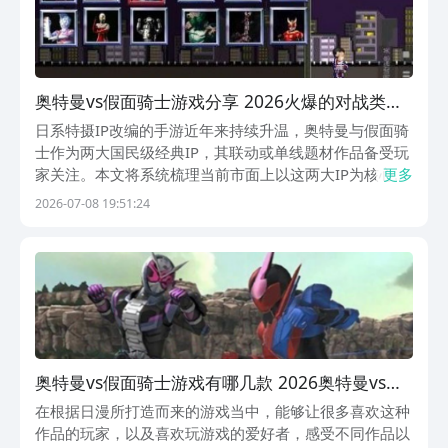
奥特曼vs假面骑士游戏分享 2026火爆的对战类奥
特曼vs假面骑士游戏汇总
日系特摄IP改编的手游近年来持续升温，奥特曼与假面骑
士作为两大国民级经典IP，其联动或单线题材作品备受玩
家关注。本文将系统梳理当前市面上以这两大IP为核心、
更多
具备代表性的正版授权手游，涵盖格斗、动作、射击、模
2026-07-08 19:51:24
拟等多元玩法类型。1、《奥特曼vs假面骑士》本作是目
前唯一一款实现奥特曼与假面骑士同台对战的像
奥特曼vs假面骑士游戏有哪几款 2026奥特曼vs假
面骑士游戏推荐
在根据日漫所打造而来的游戏当中，能够让很多喜欢这种
作品的玩家，以及喜欢玩游戏的爱好者，感受不同作品以