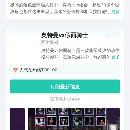
极高的角色全部融入其中，将两大ip结合，超过30多个经
典角色都在这里呈现，具体的必杀技和相应技能进行还
更多
原。推送几款，在九游当中就能下载，也可在这里领取福
利，这是手游福利最多的平台，成为白银会员之后，每月
都能获得50元游戏券，可以无门槛使用，全年即可享受
NO.
1
奥特曼vs假面骑士
600元，隶属于阿里巴巴灵犀互娱旗下的大平台有保障。
网络游戏
奥特曼vs假面骑士是一款非常经典的动作
格斗游戏。在这款游戏中，玩家将体验到
更多
什么是最刺激的混合战斗。无论你在这里
支持谁，都可以在这个赛场上决出胜负。
人气预约榜TOP100
游戏里没有垃圾英雄，只有垃圾玩家。能
否成为高级玩家，取决于你对角色的掌握
订阅最新信息
程度。游戏玩法很简单，快来下载吧。
需 下 载 九 游 A P P