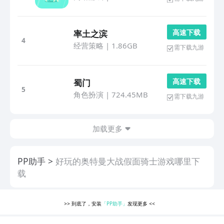
高 速 下 载
率土之滨
4
经营策略
|
1.86GB
需下载九游
高 速 下 载
蜀门
5
角色扮演
|
724.45MB
需下载九游
加载更多
PP助手
好玩的奥特曼大战假面骑士游戏哪里下
载
>>
到底了，安装
「PP助手」
发现更多
<<