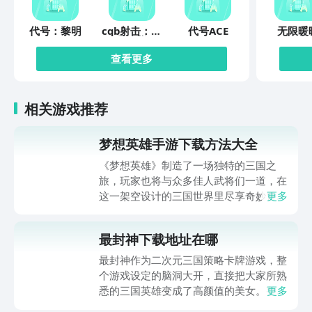
代号：黎明
cqb射击：代
代号ACE
无限暖
号腐烂
查看更多
相关游戏推荐
梦想英雄手游下载方法大全
《梦想英雄》制造了一场独特的三国之
旅，玩家也将与众多佳人武将们一道，在
这一架空设计的三国世界里尽享奇妙冒
更多
险，并在刺激的战斗中体验与敌人厮杀的
激情。梦想英雄手游下载方法大全马上就
最封神下载地址在哪
为玩家们带来，通过它就可以体验到超级
畅快的三国冒险，想入坑这一作品的玩家
最封神作为二次元三国策略卡牌游戏，整
还请不要错过。
个游戏设定的脑洞大开，直接把大家所熟
悉的三国英雄变成了高颜值的美女。整体
更多
的新鲜感比较足，所以玩家在体验的时候