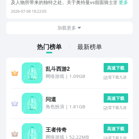
及人物所带来的独特之处。关于奥特曼vs假面骑士游戏有
更多
哪些？九游就是最佳的选择，海量游戏登录送券，还有0
2026-07-08 18:22:05
元首充，甚至是5折月卡这样的福利。是阿里巴巴灵犀互
娱旗下产品，也是手游福利最多的游戏盒子。1、《奥...
加载更多
热门榜单
最新榜单
高 速 下 载
乱斗西游2
网络游戏
|
1.09GB
需下载九游
高 速 下 载
问道
角色扮演
|
1.81GB
需下载九游
高 速 下 载
王者传奇
网络游戏
|
52.22MB
需下载九游