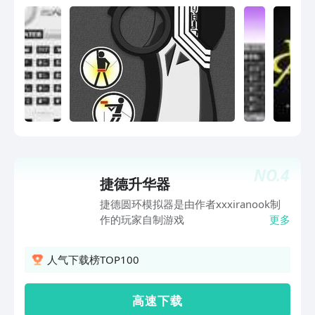
NO.
4
捷德升华器
捷德圆环模拟器是由作者xxxiranook制
作的玩家自制游戏
更多
人气下载榜TOP100
高 速 下 载