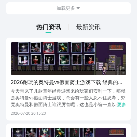
也想要了解最封神下载地址在哪。毕竟玩
加载更多
家在体验游戏的时候，如果能够成功的下
载游戏，那么在体验时会更加的方便。下
面就针对下载地址做相关内容的介绍。
热门资讯
最新资讯
2026耐玩的奥特曼vs假面骑士游戏下载 经典的奥
特曼假面骑士游戏介绍
今天带来了几款童年经典游戏来给玩家们安利一下，那就
是奥特曼vs假面骑士游戏，总会有一些人忍不住思考，究
竟奥特曼和假面骑士谁跟厉害呢，这也是小编一直以来思
更多
考的问题，那么玩家就从游戏中找寻一下答案吧，九游
2026-07-20 20:15:20
app是手游福利最多的，九游APP是阿里巴巴灵犀互娱旗
下产品，大平台有保障，快去签到抽奖吧，玩游戏的...