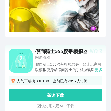
NO.
3
假面骑士555腰带模拟器
网络游戏
假面骑士555腰带模拟器是一款让玩家可
以模拟变身成假面骑士的手机游戏应用。
更多
这款游戏的英文名为Smart Brain
Phone，其中的变身体验包括假面骑士
人气下载榜TOP100，当前已有2097人订阅
Faiz、假面骑士Kaixa、假面骑士Psyga、
假面骑士Orga、假面骑士Alpha等角色。
高 速 下 载
玩家可以通过按键式手机来实现变身，体
验假面骑士的力量和战斗技能。
优先用九游APP下载