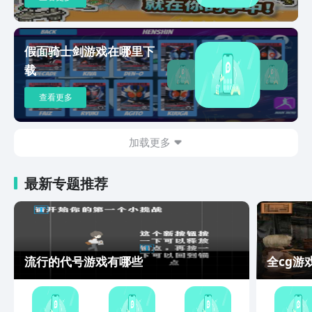
假面骑士剑游戏在哪里下
载
查看更多
加载更多
最新专题推荐
流行的代号游戏有哪些
全cg游