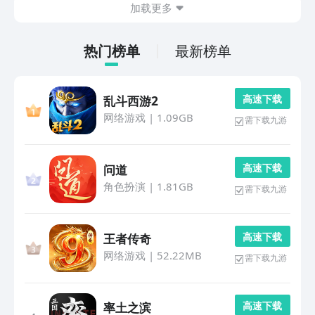
加载更多
热门榜单
最新榜单
高 速 下 载
乱斗西游2
网络游戏
|
1.09GB
需下载九游
高 速 下 载
问道
角色扮演
|
1.81GB
需下载九游
高 速 下 载
王者传奇
网络游戏
|
52.22MB
需下载九游
高 速 下 载
率土之滨