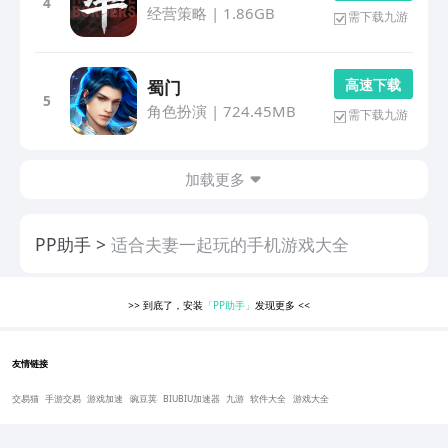
4
经营策略
|
1.86GB
需下载九游
高 速 下 载
蜀门
5
角色扮演
|
724.45MB
需下载九游
加载更多
PP助手
适合夫妻一起玩的手机游戏大全
>>
到底了，安装
「PP助手」
发现更多
<<
友情链接
交易猫
手游交易
游戏加速
豌豆荚
BIUBIU加速器
九游
软件大全
游戏大全