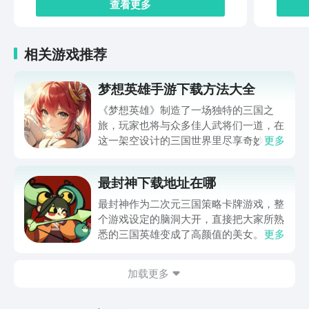
查看更多
相关游戏推荐
梦想英雄手游下载方法大全
《梦想英雄》制造了一场独特的三国之
旅，玩家也将与众多佳人武将们一道，在
这一架空设计的三国世界里尽享奇妙冒
更多
险，并在刺激的战斗中体验与敌人厮杀的
激情。梦想英雄手游下载方法大全马上就
最封神下载地址在哪
为玩家们带来，通过它就可以体验到超级
畅快的三国冒险，想入坑这一作品的玩家
最封神作为二次元三国策略卡牌游戏，整
还请不要错过。
个游戏设定的脑洞大开，直接把大家所熟
悉的三国英雄变成了高颜值的美女。整体
更多
的新鲜感比较足，所以玩家在体验的时候
也想要了解最封神下载地址在哪。毕竟玩
加载更多
家在体验游戏的时候，如果能够成功的下
载游戏，那么在体验时会更加的方便。下