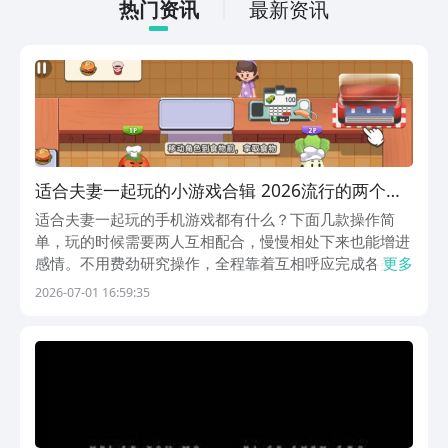
面就针对下载地址做相关内容的介绍。
热门资讯
最新资讯
适合夫妻一起玩的小游戏合辑 2026流行的两个人
游戏介绍
适合夫妻一起玩的手机游戏都有什么？下面几款操作简
单，玩的时候需要两人互相配合，慢慢相处下来也能增进
感情。不用费劲研究操作，全程靠着互相呼应完成各类小
更多
事，刚好解决找不到合适双人内容的麻烦，借着各类协作
2026-07-01 16:59:35
小事创造只属于两个人的放松时间，相处氛围轻松又温
馨。1、《双人厨房料理》开店要干的活分得很细，提前
备食...