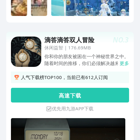
NO.
3
滴答滴答双人冒险
休闲益智
|
176.69MB
你和你的朋友被困在一个神秘世界之中。
随着时间的推移，你们必须解决越来越复
更多
杂的难题才能逃脱。一个人无法得到完整
的信息，唯有合作才是出路！可在两台本
人气下载榜TOP100，当前已有612人订阅
地或远程设备上游玩，你们需要的只是语
言交流。
高 速 下 载
优先用九游APP下载