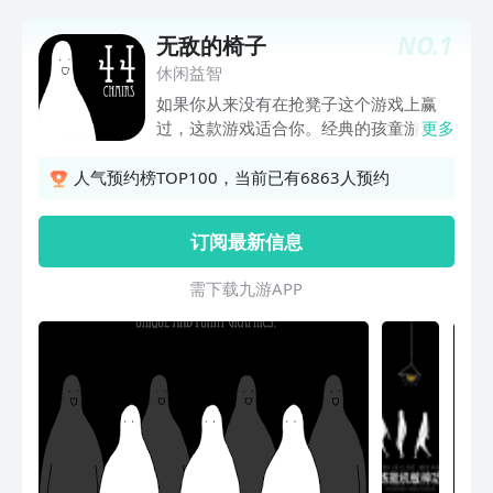
NO.
1
无敌的椅子
休闲益智
如果你从来没有在抢凳子这个游戏上赢
过，这款游戏适合你。经典的孩童游戏，
更多
原本考验反应能力，却总是有些小朋友喜
欢粘着凳子不转圈，又或者跟你坐到同一
人气预约榜TOP100，当前已有6863人预约
张凳子上委屈地看着你，你只好默默让出
凳子...很难再召集已穿着一身职业装的旧
订阅最新信息
时同学再玩一轮抢凳子决出胜负，但是
「无敌的椅子 44Chairs 」却能让你重温
需 下 载 九 游 A P P
当初的紧张感，和小小的期待感。