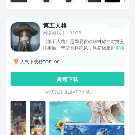
NO.
2
第五人格
网络游戏
|
1.91GB
《第五人格》是网易首款非对称性对抗竞
技手游。荒诞哥特画风，悬疑烧脑剧情，
更多
刺激的1V4“猫鼠追逃游戏”的对抗玩法，
都将给玩家带来全新的游戏体验。玩家将
人气下载榜TOP100
扮演侦探奥尔菲斯，在收到一封神秘的委
托信后，进入恶名昭著的庄园调查一件失
高 速 下 载
踪案。在进行证据调查过程中，玩家扮演
的奥尔菲斯将采用演绎法，对案情进行回
优先用九游APP下载
顾。