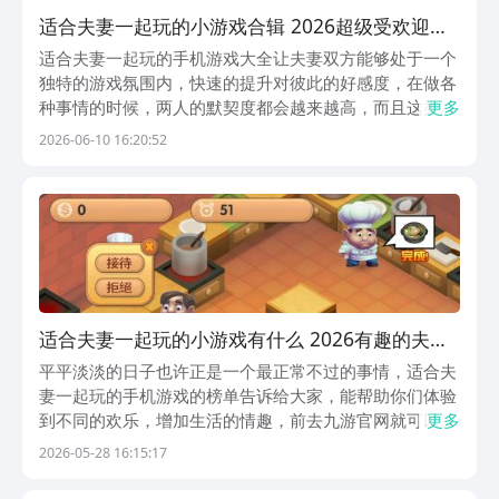
适合夫妻一起玩的小游戏合辑 2026超级受欢迎的
夫妻游戏推荐
适合夫妻一起玩的手机游戏大全让夫妻双方能够处于一个
独特的游戏氛围内，快速的提升对彼此的好感度，在做各
种事情的时候，两人的默契度都会越来越高，而且这类的
更多
游戏也很适合多人进行体验，每一个环节都需要两个人共
2026-06-10 16:20:52
同配合完成，并且还设置了一系列的竞技环节。进入到每
一款游戏中之后，夫妻两个人都可以选择自己喜欢的方
式...
适合夫妻一起玩的小游戏有什么 2026有趣的夫妻
玩的游戏推荐
平平淡淡的日子也许正是一个最正常不过的事情，适合夫
妻一起玩的手机游戏的榜单告诉给大家，能帮助你们体验
到不同的欢乐，增加生活的情趣，前去九游官网就可以下
更多
载它们，九游app的手游福利是最全面的，九游APP是阿
2026-05-28 16:15:17
里巴巴灵犀互娱旗下产品，大平台有保障。成为会员只要
1元，即可享18项会员专属权益，免费代金券、会...