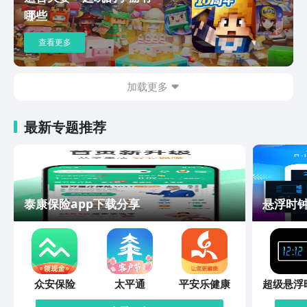
哪些
查看更多
加载更多
最新专题推荐
泰康保险app下载分享
悬浮时钟
众安保险
太平通
平安乐健康
超级悬浮