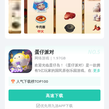
NO.
5
蛋仔派对
网络游戏
|
1.97GB
欢迎光临蛋仔岛！《蛋仔派对》是一款拥
有5亿玩家的国民原创乐园游戏。在这
更多
里，你将化身Q萌的蛋仔，在盲盒机背后
的神秘世界——蛋仔岛，展开一段奇妙的
人气下载榜TOP100
闯关之旅。游戏内含上百张风格各异的地
图关卡、数十种休闲娱乐玩法，不怕手
高 速 下 载
残，趣味无穷~海量高萌盲盒外观，来邂
逅你的心动款！自由度极高的乐园编辑
优先用九游APP下载
器，助你打造独一无二的乐园地图！更有