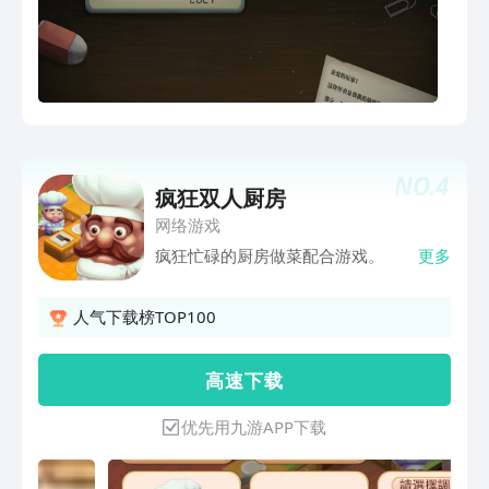
NO.
4
疯狂双人厨房
网络游戏
疯狂忙碌的厨房做菜配合游戏。
更多
人气下载榜TOP100
高 速 下 载
优先用九游APP下载