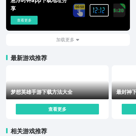
玩家做出的选择会直接影响当前剧情，对于资源的获取和
享
人物状态也会产生影响，玩家要尽可能思虑周全，避免人
物在选择的过程中遭受诅咒，探索过程中的地图遇到的敌
查看更多
人也都是随机的，玩家必须要在碎片化的叙事中，拼凑出
黑暗深渊场景里的真相，顺利完成大量boss对战，探索过
程中，玩家还有机会得到大量的资源，关卡风险越高能，
加载更多
得到的回报也就越多。深渊调查局下载渠道已经在上面跟
大家做出了介绍，游戏会使用非常浓厚的手绘风格，不同
最新游戏推荐
角色的个人成长路径和能力，都会有所不同，喜欢挑战自
己的成员，可以加入到游戏中，开启随机探索，体验充满
挑战的回合制卡牌战斗。
梦想英雄手游下载方法大全
最封神
查看更多
相关游戏推荐