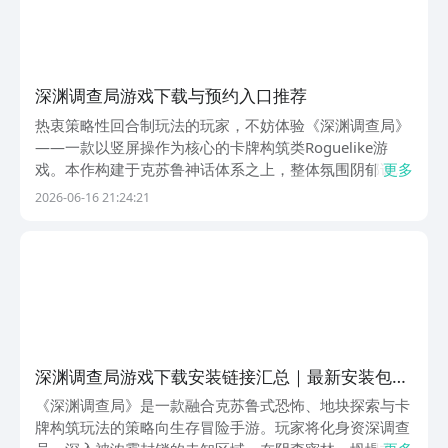
深渊调查局游戏下载与预约入口推荐
热衷策略性回合制玩法的玩家，不妨体验《深渊调查局》
——一款以竖屏操作为核心的卡牌构筑类Roguelike游
戏。本作构建于克苏鲁神话体系之上，整体氛围阴郁诡
更多
谲，场景设计充满不可名状的压迫感。玩家将扮演调查
2026-06-16 21:24:21
员，在程序生成的随机地图中展开探索，每一次进入深渊
都面临全新布局、全新遭遇与全新抉择。《深渊调查局
深渊调查局游戏下载安装链接汇总｜最新安装包获
取方式
《深渊调查局》是一款融合克苏鲁式恐怖、地块探索与卡
牌构筑玩法的策略向生存冒险手游。玩家将化身资深调查