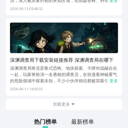
员，深入被浓雾封锁的未知区域，在阴森密林、坍塌古宅
更多
等高沉浸感场景中展开探索。游戏预计于2026年7月正式
2026-06-13 03:48:32
上线，目前开放预约通道，有意向体验的玩家可提前锁定
资格。【深渊调查局】最新版预约/下载》》》》》
深渊调查局下载安装链接推荐 深渊调查局在哪下
深渊调查局将克苏鲁式恐怖、地块探索、卡牌对战融合在
一起，玩家将扮演一名勇敢的调查员，在弥漫着神秘雾气
的危险领域中探索未知，不少小伙伴相信都被其吸引，想
更多
知道在哪下，那么下面就分享下深渊调查局下载地址，想
2026-06-11 14:00:55
玩的可千万不要错过，赶紧来看一看下文吧。【深渊调查
局】最新版预约/下载》》》》》#深渊调查局#《《《...
加载更多
热门榜单
最新榜单