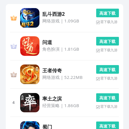
高 速 下 载
乱斗西游2
网络游戏
|
1.09GB
需下载九游
高 速 下 载
问道
角色扮演
|
1.81GB
需下载九游
高 速 下 载
王者传奇
网络游戏
|
52.22MB
需下载九游
高 速 下 载
率土之滨
4
经营策略
|
1.86GB
需下载九游
高 速 下 载
蜀门