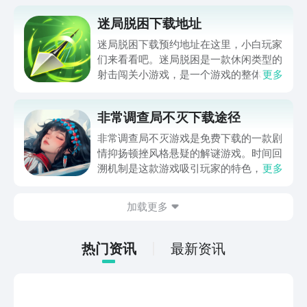
迷局脱困下载地址
迷局脱困下载预约地址在这里，小白玩家
们来看看吧。迷局脱困是一款休闲类型的
射击闯关小游戏，是一个游戏的整体节奏
更多
上超级紧张的射击手游，简约而不简单的
游戏画风，搭配超清画质级别的游戏画
非常调查局不灭下载途径
面，再加上颇有难度的游戏关卡设置，绝
对可以让玩家小伙伴们觉得很有新意，这
非常调查局不灭游戏是免费下载的一款剧
个游戏不仅考验玩家们的眼力与此同时还
情抑扬顿挫风格悬疑的解谜游戏。时间回
考验玩家的智慧。
溯机制是这款游戏吸引玩家的特色，正因
更多
为如此很多小伙伴问小编下载的途径于是
小编为大家准备啦非常调查局不灭下载途
加载更多
径和非常调查局不灭游戏介绍的解答，途
径小编已经贴心的放在下面啦，请跟随小
编一起往下看看吧。
热门资讯
最新资讯