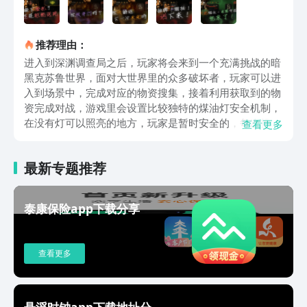
推荐理由：
进入到深渊调查局之后，玩家将会来到一个充满挑战的暗
黑克苏鲁世界，面对大世界里的众多破坏者，玩家可以进
入到场景中，完成对应的物资搜集，接着利用获取到的物
资完成对战，游戏里会设置比较独特的煤油灯安全机制，
在没有灯可以照亮的地方，玩家是暂时安全的，每次挑战
查看更多
煤油灯还会不断枯竭，一旦被迷雾吞噬之后，会有大量的
破坏者开始袭击，玩家必须在游戏里快速探索场景，没有
最新专题推荐
灯熄灭之前要到达撤离点，喜欢暗黑设定的成员，可以去
豌豆荚预约下载，扮演角色在暗黑世界中开启挑战。不同
于常规的冒险游戏，里会采用网格化的地图，每往前行走
泰康保险app下载分享
一步都会消耗行动点，可以根据角色当前可用的行动点，
合理规划行走路线，让角色能收集到更多物资，在挑战的
过程中会使用回合制卡牌对战，玩家可以随意组合不同的
查看更多
卡组，利用卡组能力参与到挑战中，每一次挑战遇到的对
手都不同，卡组要在游戏里随时做出调整，推荐玩家多去
完成游戏里的各项事件挑战，获取更多卡组。游戏里会有
大量的肉鸽设定，每一次探索都会触发大量的文字事件，
悬浮时钟app下载地址分