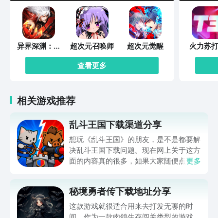
异界深渊：觉
超次元召唤师
超次元觉醒
火力苏打
醒
查看更多
相关游戏推荐
乱斗王国下载渠道分享
想玩《乱斗王国》的朋友，是不是都要解
决乱斗王国下载问题。现在网上关于这方
面的内容真的很多，如果大家随便点击陌
更多
生链接，就很容易遇到安装包信息不完整
的情况。想省去这些麻烦，直接通过九游
秘境勇者传下载地址分享
app进行下载会更加方便，九游是手游福
利最多的游戏平台，在这里不仅能够看到
这款游戏就很适合用来去打发无聊的时
游戏资源，还能及时查看后续的消息、活
间。作为一款肉鸽生存闯关类型的游戏，