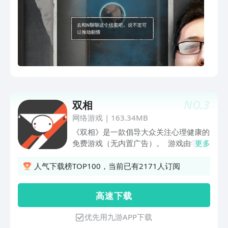
NO.
3
双相
网络游戏
|
163.34MB
《双相》是一款倡导大众关注心理健康的
免费游戏（无内置广告）。 游戏由学生
更多
团队主导创作，以关卡构筑隐喻，抽象地
描画了一位双相情感障碍Ⅰ型患者的个体
人气下载榜TOP100，当前已有2171人订阅
经历，呈现患者的困境与心境，也期望能
唤起更多的关注、理解、包容、共情。游
高 速 下 载
戏以场景颜色切换为核心解谜机制，玩家
将在游玩过程中翻转躁狂与抑郁的红黑世
优先用九游APP下载
界，解开错综复杂的迷局，抵达短暂的平