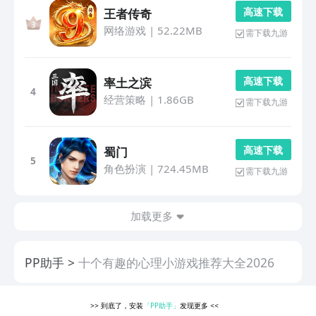
高 速 下 载
王者传奇
网络游戏
|
52.22MB
需下载九游
高 速 下 载
率土之滨
4
经营策略
|
1.86GB
需下载九游
高 速 下 载
蜀门
5
角色扮演
|
724.45MB
需下载九游
加载更多
PP助手
十个有趣的心理小游戏推荐大全2026
>>
到底了，安装
「PP助手」
发现更多
<<