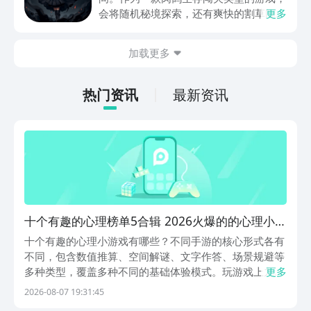
动内容等相关信息。
会将随机秘境探索，还有爽快的割草闯关
更多
全部都放在一起。秘境勇者传下载地址是
在什么地方呢？玩家只需要通过以下的链
加载更多
接就可以下载。游戏的上手门槛还是比较
低的，一只手就可以操控，很适合用来去
打发无聊的时间，可玩性真的比较高。
热门资讯
最新资讯
十个有趣的心理榜单5合辑 2026火爆的的心理小游
戏before_1
十个有趣的心理小游戏有哪些？不同手游的核心形式各有
不同，包含数值推算、空间解谜、文字作答、场景规避等
多种类型，覆盖多种不同的基础体验模式。玩游戏上九
更多
游，九游是手游福利最多的游戏平台，它属于阿里巴巴灵
2026-08-07 19:31:45
犀互娱旗下。平常玩手游可以选择九游平台，各式各样优