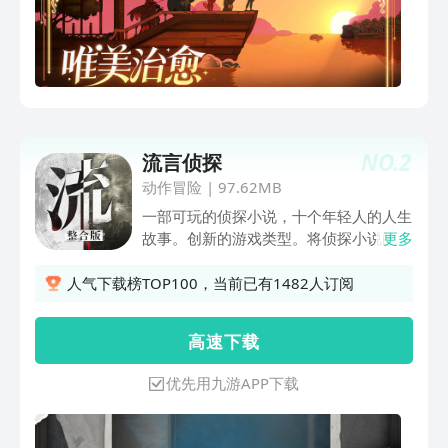
界；主线约 30 小时，更有大量隐藏内容
等待你用更长的时间慢慢抵达。每一次相
遇都有重量，每一次送别都值得珍重。
【游戏特色】1.沉浸于精巧的手绘世界，
在温柔的原创音乐中，开启一段治愈之
旅。2.亲手设计并扩建你的灵魂渡船，将
它从一叶小舟打造成承载故事与温度的家
NO.
2
流言侦探
园。3.让耕种、采矿、捕鱼、烹饪、编
动作冒险
|
97.62MB
织、制作构成你的日常，用多样玩法丰富
整段旅程。4.结识性格各异的伙伴，与他
一部可玩的侦探小说，十个年轻人的人生
们一同旅行，倾听他们未诉说的往事，成
故事。创新的游戏类型。将侦探小说的阅
更多
为彼此珍爱的朋友。5.在精心构建的轻平
读体验和互动游戏结合。 深刻复杂的故
台关卡中自由探索、奔跑、跳跃，解开旅
事。专门为此游戏原创的30w字长篇侦探
人气下载榜TOP100，当前已有1482人订阅
途中的谜题。6.自由装扮你的船只、角色
小说，传统连续杀人事件推理故事。结合
与小猫，在丰富的自定义选项中，打造独
十余位主要角色的人生故事刻画
高 速 下 载
一无二的航行。7.进入一段随心安排的体
验，你可以在片段时光中轻松经营，或是
优先用九游APP下载
花上30个小时完成这段旅程，更可以用
数百小时细细品味每一个隐藏的故事与细
节。