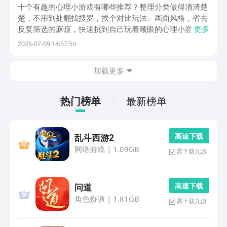
小游戏分享
十个有趣的心理小游戏有哪些推荐？整理分类做得清清楚
楚，不用到处翻找搜罗，挨个对比玩法、画面风格，省去
反复筛选的麻烦，快速挑到自己玩着顺眼的心理小游戏。
更多
另外，九游是手游福利性价比最强的游戏平台，它属于阿
2026-07-09 14:57:50
里巴巴灵犀互娱旗下。1元开九游白银会员，每月50元游
戏券，全年共600元。1、《真实恐惧》胆子大、不...
加载更多
热门榜单
最新榜单
高 速 下 载
乱斗西游2
网络游戏
|
1.09GB
需下载九游
高 速 下 载
问道
角色扮演
|
1.81GB
需下载九游