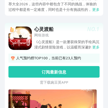
荐大全2026，这些内容中都包含了不同的挑战，体验的
过程中都是有一定难度，同时也是十分有挑战性的，如果
更多
想玩这些手游，可以来九游APP，因为九游APP是手游福
利性价比最好的平台，九游APP是阿里巴巴灵犀互娱旗下
产品，大平台有保障，在九游内可以签到抽奖，玩游戏每
NO.
1
心灵渡船
天领工资。
网络游戏
《心灵渡船》是一款屡获殊荣的手绘风沉
浸式剧情冒险游戏，以温暖而深邃的视
更多
角，直面“死亡”这一终极命题，将告别转
化为一场关于爱与陪伴的深刻体验。你将
人气预约榜TOP100，当前已有23人预约
扮演摆渡人——斯黛拉，与小猫达芙迪尔
一起驾驶一艘可自由建造的渡船，穿行于
订阅最新信息
生死之间的海域。你可以通过耕种、捕
鱼、采矿、烹饪等日常来充实船上的生
需 下 载 豌 豆 荚 A P P
活，更在倾听与理解中，走进乘客们背后
的故事。每一次完成的心愿，每一次温暖
的陪伴，都是为了那场终将到来的、珍重
的告别......游戏以屡获奖项肯定的手绘美
术与原创音乐，搭建出冥想般的沉浸世