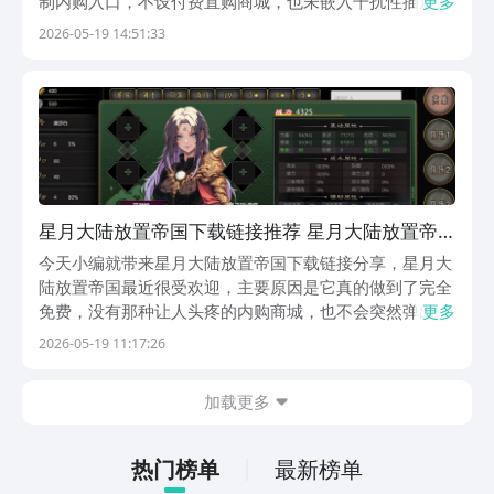
制内购入口，不设付费直购商城，也未嵌入干扰性插屏广
更多
告——所有英雄、装备、资源均通过游戏内挂机产出与探
2026-05-19 14:51:33
索获取，真正实现零门槛长期体验。《星月大陆：放置帝
国》最新下载预约地址》》》》》#星月大陆：放置帝
星月大陆放置帝国下载链接推荐 星月大陆放置帝
国下载安装链接盘点
今天小编就带来星月大陆放置帝国下载链接分享，星月大
陆放置帝国最近很受欢迎，主要原因是它真的做到了完全
免费，没有那种让人头疼的内购商城，也不会突然弹出广
更多
告打断游戏体验。玩家想要的英雄和装备，全靠自己在游
2026-05-19 11:17:26
戏里慢慢探索和挂机获取，这种设计对不想花钱的玩家来
说，特别友好。游戏采用了复古的美术风格，画面看起
加载更多
来...
热门榜单
最新榜单