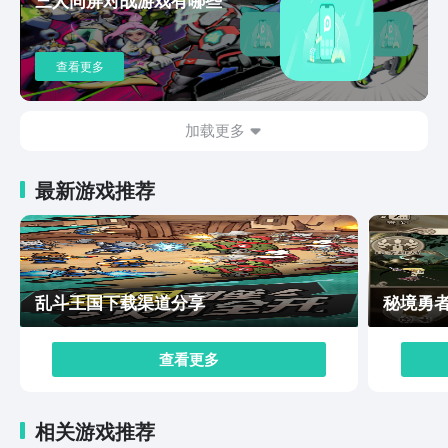
低门槛的放置机制、深度的英雄策略搭配，打造了一个轻
松自在且富有探索乐趣的奇幻异世界。
查看更多
加载更多
最新游戏推荐
乱斗王国下载渠道分享
秘境勇
查看更多
相关游戏推荐