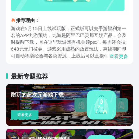
推荐理由：
游戏在5月15日上线试玩版，正式版可以去手游福利第一
名的APP九游预约，九游是阿里巴巴灵犀互娱产品，会及
时提醒下载，且在这里玩游戏有机会领ps5，每周还会抽
648元无门槛券。游戏采用成熟的放置玩法，离线期间即
可自动积攒经验与各类资源，上线后可以直接领取收益并
查看更多
用于角色升级与装备刷取，有效降低日常操作负担，并且
游戏坚持全程免费畅玩模式，未设置任何收费商城，所有
最新专题推荐
的英雄角色与核心资源均可通过探索战斗和挂机来获取，
确保公平的成长空间与游玩体验。游戏采用复古奇幻美术
风格，摒弃繁杂华丽的视觉特效，致力于还原经典冒险的
耐玩的超次元游戏下载
纯粹氛围，大家可以在新月大陆中逐步推进进程，探索未
知的领域来获取稀有道具和关键资源，持续助力帝国势力
的扩张与成长。游戏内置丰富的英雄，每位角色都拥有独
查看更多
立的天赋树、专属技能与背景传记，等待着大家来收集解
锁，并且获得后还可以根据不同冒险场景与关卡需求灵活
搭配，组建不同的阵容。星月大陆放置帝国下载地址已经
放在上文了，游戏将收集、养成与冒险探索深度融合，以
三人同屏对战游戏有哪些