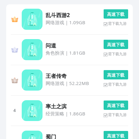
高 速 下 载
乱斗西游2
网络游戏
|
1.09GB
需下载九游
高 速 下 载
问道
角色扮演
|
1.81GB
需下载九游
高 速 下 载
王者传奇
网络游戏
|
52.22MB
需下载九游
高 速 下 载
率土之滨
4
经营策略
|
1.86GB
需下载九游
高 速 下 载
蜀门