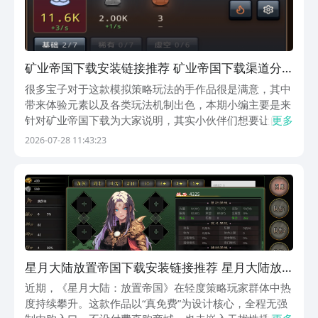
矿业帝国下载安装链接推荐 矿业帝国下载渠道分
享
很多宝子对于这款模拟策略玩法的手作品很是满意，其中
带来体验元素以及各类玩法机制出色，本期小编主要是来
针对矿业帝国下载为大家说明，其实小伙伴们想要让自身
更多
得到沉浸式快感，那么九游的使用绝对不容忽视，软件内
2026-07-28 11:43:23
带来的手游福利性价比最高，而且九游APP是阿里巴巴灵
犀互娱旗下产品，其带来了超多不同游戏礼包免费领，...
星月大陆放置帝国下载安装链接推荐 星月大陆放
置帝国安卓iOS最新版本安装包获取
近期，《星月大陆：放置帝国》在轻度策略玩家群体中热
度持续攀升。这款作品以“真免费”为设计核心，全程无强