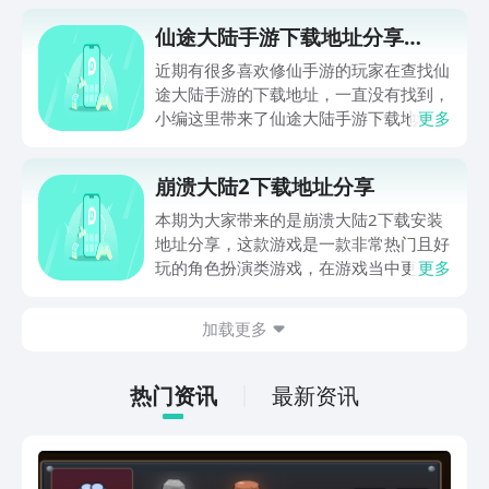
仙途大陆手游下载地址分享
2022
近期有很多喜欢修仙手游的玩家在查找仙
途大陆手游的下载地址，一直没有找到，
小编这里带来了仙途大陆手游下载地址分
更多
享2022给大家，这款游戏拥有着经典的
仙侠玩法，只要你玩过仙侠游戏，在这里
崩溃大陆2下载地址分享
都会有一种非常亲近的感觉，一起看看这
款游戏有哪些亮点吧。
本期为大家带来的是崩溃大陆2下载安装
地址分享，这款游戏是一款非常热门且好
玩的角色扮演类游戏，在游戏当中更是有
更多
着多种多样的竞技赛玩法等着玩家们进行
挑战，包括当下比较热门的实时战争玩法
加载更多
以及各种转盘玩法等等在游戏当中都有所
体现出来，同时游戏里还准备了海量武器
供玩家们更好的打怪，感兴趣的就一起来
热门资讯
最新资讯
往下看看吧。