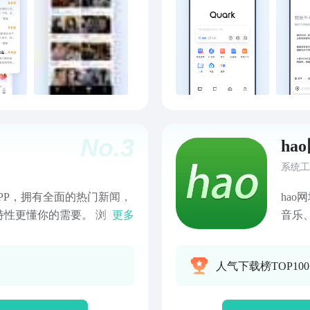
务协议：
上传
.html 7.隐私协议：
资料
iview/3fab9c7fc1424ebda42c3c
智能
秘密俱乐部：搜狗粉丝QQ群：
AI
懂。
心。
本质
告、
No.
3
ha
题答
主题
系统工
描王
APP，拥有全面的热门新闻，
ha
翻译
性更懂你的需要。 浏览器
更多
音乐
【夸
安装包小，极速内核，上网看
单精
穿越
更新，各种小说、头条、娱乐
网址
爽、
人气下载榜TOP10
.浏览器拥有精美的排版好看
读，
间：
脑随