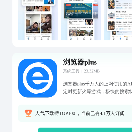
费并生效 6.腾讯视频VIP会员服
https://film.qq.com/weixin/term
https://privacy.qq.com/document/pr
e488322c8a 欢迎加入我们的
734619395 ，抢先体验新功能！
浏览器plus
系统工具
|
23.32MB
浏览器plus千万人的上网使用的
定时更新火爆游戏，极快的搜索特
特色： 1.最省流量的浏览器，
图看片必备神器。 2.新闻及时
人气下载榜TOP100 ，当前已有4.1万人订阅
八卦、社会民生、定时更新。 3
的界面，保证看着顺眼。