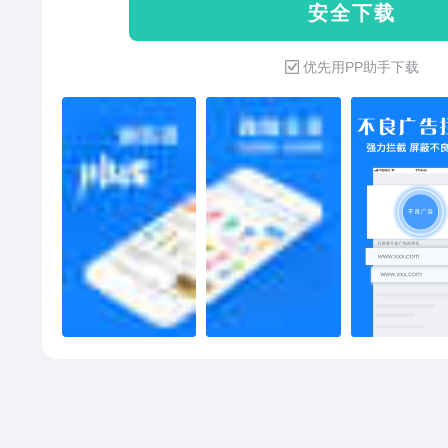
安 全 下 载
优先用PP助手下载