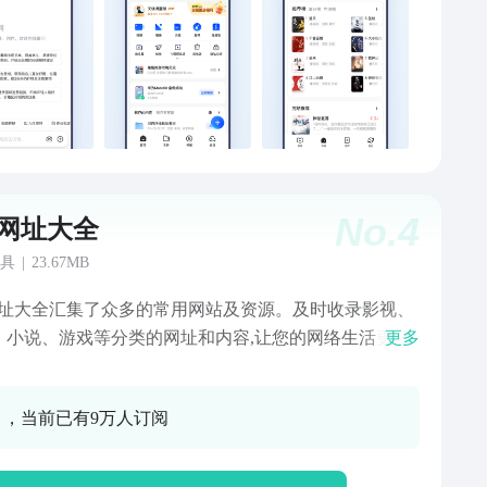
文档、提炼要点、转换格式。【AI搜索】高效检索： 查
、看资讯、找答案，夸克帮你快速找到最合适的结果。
理解： 搜索更懂你，自动理解意图，答案更贴近问题。
 总结： 即时生成摘要，汇总重点信息，让复杂问题一眼看
结果优化： 搜索结果更直观、更智能，节省时间更省
纯净体验： 界面简洁无广告，信息更纯净，让搜索回归
。【AI生产力工具】AI写作：全体裁写作，写方案、报
文案，都能一句话生成，逻辑流畅自然。拍题批改：拍
No.
4
o网址大全
疑，难题讲解详实准确，学习效率倍增。夸克PPT：输入
即可生成专业演示文档，自动排版与结构优化。夸克扫
具
|
23.67MB
：拍照识别文字与表格，自动提取、整理、总结。夸克
o网址大全汇集了众多的常用网站及资源。及时收录影视、
：多语言即时互译与语义理解，阅读外文网页更顺畅。
、小说、游戏等分类的网址和内容,让您的网络生活更简
更多
克小说】海量书库： 百万级正版藏书，都市爽文、言情
彩。可下载优质图片，提供夜间护眼模式。上网，从hao
、悬疑探案、玄幻修仙，应有尽有。极致阅读： 排版清
大全开始。
操作便捷，沉浸阅读更舒适。AI 听书： 多音色自然朗
0 ，当前已有9万人订阅
声音流畅真实，沉浸体验更生动。【夸克网盘】超大空
6T超大空间，照片、文件安心存储。多端同步：手机电
时看。超级播放器：高清画质、AI字幕，沉浸式观影体