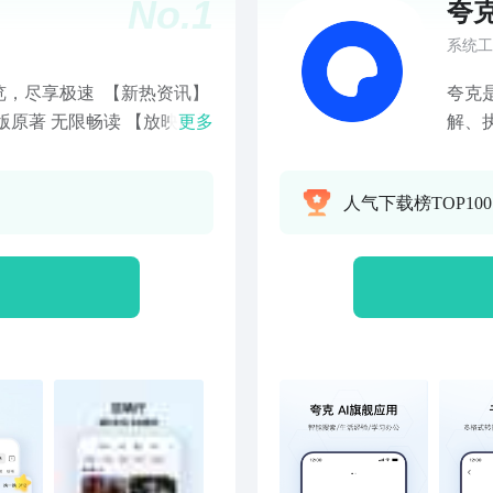
No.
1
夸
系统工
览，尽享极速 【新热资讯】
夸克
版原著 无限畅读 【放映厅】
更多
解、
】网页访问，无痕浏览，护眼
你在
P自动订阅服务说明】 1.订
时响
人气下载榜TOP100
1个月）、腾讯视频VIP连续
来高
包年（12个月） 2.订阅价
使用
续包季产品为58元/季，连续
它基
费：每个计费周期到期前24小时
出权
，并延长对应订阅服务的会员时
问答
” --> 进入“iTunes
策场
ple ID”，选择"查看Apple ID"，
复杂
阅”，管理自动订阅服务，如需
体文
时关闭即可，到期前24小时
表达
费试用时间，订阅成功立即扣
一目