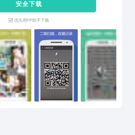
安 全 下 载
如果你在使用产品过程中遇到了任何问题或需要我们协
请通过以下方式联系我们，我们将尽快处理！反馈方
优先用PP助手下载
-软件反馈：设置->意见反馈-邮件反馈：
ort@service.alibaba.com