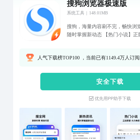
搜狗浏览器极速版
系统工具
|
148.01MB
搜狗，海量内容刷不完，畅快浏
随时掌握新动态 【热门小说】正
精彩影视 告别片荒 【清爽浏览
模式，浏览更舒适 【腾讯视频VI
人气下载榜TOP100 ，当前已有1149.4万人订阅
阅服务：腾讯视频VIP连续包月（
包季（3个月）、腾讯视频VIP连续
格：连续包月产品为20元/月，连
安 全 下 载
包年产品为218元/年 3.自动续
内，将自动在iTunes账号扣费
优先用PP助手下载
长 4.关闭服务：您可以在苹果手机“设置
Store 与 App Store”-->点击 “Ap
进入"账户设置"页面，点击“订
取消，每个计费周期结束前24小
内则不再扣费 5.本服务不含免