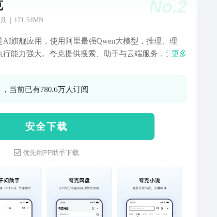
No.
2
克
具
|
171.54MB
是AI旗舰应用，使用阿里最强Qwen大模型，推理、理
执行能力强大。夸克提供搜索、助手与云端服务，无论
更多
学习、办公、创作或生活中遇到什么问题，夸克都能即
应、深入分析，并给出清晰、专业的解决方案，为你带
 ，当前已有780.6万人订阅
效、全面、可信赖的 AI 体验。【千问助手】最佳助手，
Qwen最新的模型，为你提供专业、高效的高质量解答。
于优质知识源与强大的推理能力，在复杂场景下也能输
安 全 下 载
威、准确的答案。先进模型：多模型可选，既适合日常
写作，也适合科研级推理、公式计算等复杂的多步骤决
优先用PP助手下载
景。深度搜索：具备强大的推理与执行能力，擅长处理
逻辑与多步骤决策。文采出众：从公文、论文到社交媒
案，支持全体裁、多场景写作。多种文风，用语得体。
清晰：回复结构化呈现，含图表与分点描述，复杂信息
了然。多模理解：文字、语音、拍照都能对话，还可以