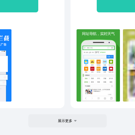
验。
助，
式：
kksupp
展示更多