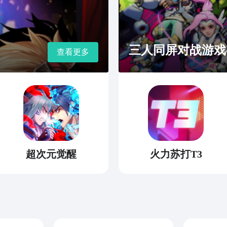
三人同屏对战游戏
查看更多
超次元觉醒
火力苏打T3