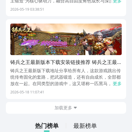
主锻造”为核心驱动力，融合高自由度角色成长与深度策
更多
略化战斗体系，打造沉浸感十足的江湖世界。本次更新聚
2026-05-19 03:38:51
焦体验优化，大幅降低新手引导门槛，让不同年龄层与操
作习惯的玩家都能快速融入热血激荡的武侠生态。《铸
铸兵之王最新版本下载安装链接推荐 铸兵之王最
新版在哪里下载
铸兵之王最新版下载地址分享给所有人，这款游戏跳出传
统传奇固化的套路，把武器锻造，还有自由成长，全部都
放在一起。在同类型的游戏中，这又堪称一匹黑马，在最
更多
新的版本中就会优化一些玩法细节，可以降低上手的门
2026-05-18 11:07:41
槛。所有的玩家全部都可以沉浸于这个热血武侠世界中，
大家如果喜欢的话，就可以一起来看一下。《铸兵之王》
加载更多
最...
热门榜单
最新榜单