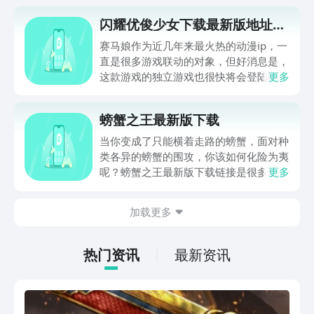
闪耀优俊少女下载最新版地址分
享
赛马娘作为近几年来最火热的动漫ip，一
直是很多游戏联动的对象，但好消息是，
这款游戏的独立游戏也很快将会登陆国
更多
服，与各位小伙伴们见面了哦！那么闪耀
优俊少女下载最新版应该去哪下呢？毕竟
螃蟹之王最新版下载
这款游戏还没有正式上线，接下来就让这
篇文章来为大家答疑解惑吧！
当你变成了只能横着走路的螃蟹，面对种
类各异的螃蟹的围攻，你该如何化险为夷
呢？螃蟹之王最新版下载链接是很多玩家
更多
讨论的热点问题，小编为了给大家排忧解
难，特意给大家带来了螃蟹之王最新版下
加载更多
载教程，一定能对你下载和了解这款游戏
有所帮助~
热门资讯
最新资讯