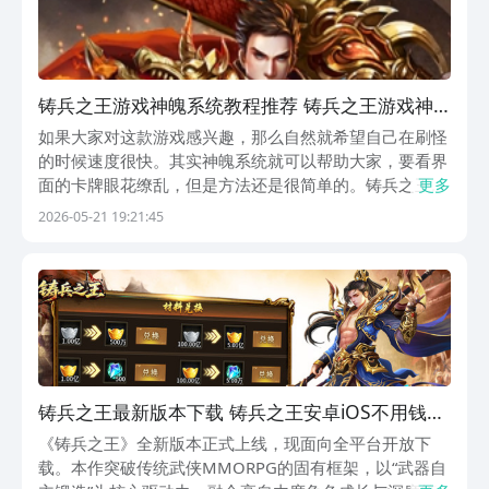
铸兵之王游戏神魄系统教程推荐 铸兵之王游戏神
魄系统怎么玩
如果大家对这款游戏感兴趣，那么自然就希望自己在刷怪
的时候速度很快。其实神魄系统就可以帮助大家，要看界
面的卡牌眼花缭乱，但是方法还是很简单的。铸兵之王游
更多
戏神魄系统攻略，感兴趣的朋友就可以跟着一起来了解一
2026-05-21 19:21:45
下，只要能够搞懂核心的逻辑，就算是新手也可以轻松的
搭配出比较适合的组合。先来跟大家说一下游戏里面的
神...
铸兵之王最新版本下载 铸兵之王安卓iOS不用钱安
装包获取指南
《铸兵之王》全新版本正式上线，现面向全平台开放下
载。本作突破传统武侠MMORPG的固有框架，以“武器自