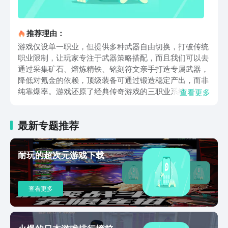
推荐理由：
游戏仅设单一职业，但提供多种武器自由切换，打破传统
职业限制，让玩家专注于武器策略搭配，而且我们可以去
通过采集矿石、熔炼精铁、铭刻符文亲手打造专属武器，
降低对氪金的依赖，顶级装备可通过锻造稳定产出，而非
纯靠爆率。游戏还原了经典传奇游戏的三职业系统，包括
查看更多
高防御高血量的战士、远程高爆发的法师、团队辅助核心
的道士，各职业技能特色鲜明，适配不同战斗风格，得到
最新专题推荐
了超多小伙伴们的喜爱。每个职业拥有6条觉醒路线，玩
家可自由搭配，打造专属战斗流派，如战士可强化近战爆
发，法师可解锁范围伤害进阶，道士可提升召唤兽与辅助
耐玩的超次元游戏下载
能力，让经典职业焕发全新生命力。对于铸兵之王最新版
下载地址，文内已经为广大小伙伴们带来了详细说明，若
是希望能快速的入坑其中体验，那么去使用九游就非常合
查看更多
适，不仅足够的便利，更是可助力广大玩家得到不错的体
验，所以近期有想法，那么就抓紧去点击链接来预约吧。