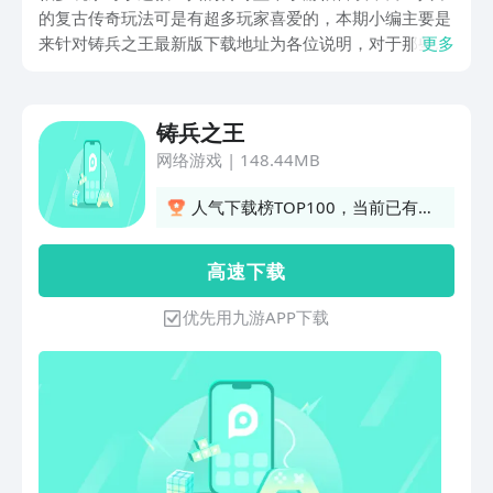
的复古传奇玩法可是有超多玩家喜爱的，本期小编主要是
来针对铸兵之王最新版下载地址为各位说明，对于那些希
更多
望自己可快速进入的朋友来说，记得去使用九游，其中带
来了最全面的手游福利，其作为阿里巴巴灵犀互娱旗下的
应用，宝子们快冲去开通省钱卡！每月稳稳到账60元，一
铸兵之王
年下来直接拿下720元无门槛代金券，这羊毛不薅可就亏
网络游戏
|
148.44MB
大啦！
人气下载榜TOP100，当前已有
25人订阅
高 速 下 载
优先用九游APP下载