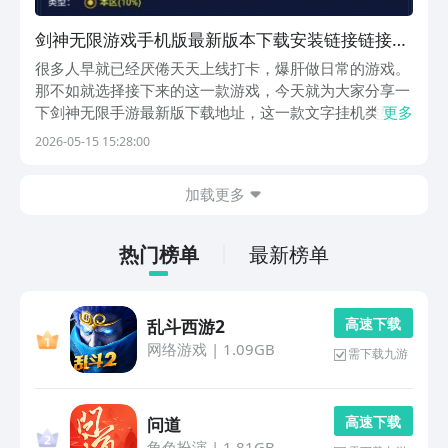
剑神无限游戏手机版最新版本下载安装链接链接推
荐 剑神无限手游最新版在哪里下载
很多人早就已经厌倦天天上线打卡，爆肝做日常的游戏。
那不如就选择接下来的这一款游戏，今天就为大家分享一
下剑神无限手游最新版下载地址，这一款文字挂机类型的
更多
游戏主要的特点就在于佛系体验，让玩家不需要耗费时
2026-05-15 15:28:00
间，一直盯着屏幕，照样也可以玩转热血江湖。那感兴趣
的话，就可以跟着小编一起来了解一下。《剑神无限》最
加载更多
新...
热门榜单
最新榜单
高 速 下 载
乱斗西游2
网络游戏
|
1.09GB
需下载九游
高 速 下 载
问道
角色扮演
|
1.81GB