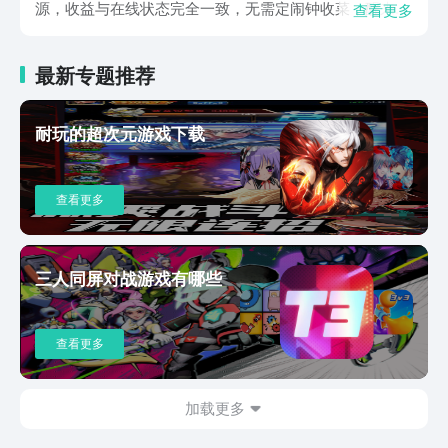
源，收益与在线状态完全一致，无需定闹钟收菜，醒来即
查看更多
可一键收割装备、经验、材料，彻底解放玩家时间。挂机
地图分为普通地图、打宝地图、战盟地图三类，不同地图
最新专题推荐
产出不同资源，玩家需根据等级和需求选择最优挂机策
略。而且，期间的装备系统支持强化、洗练、镶嵌宝石，
玩家可自定义流派搭配，通过属性调整适配不同战斗场
耐玩的超次元游戏下载
景。对于剑神无限手游最新版下载地址，文内已经为广大
小伙伴们带来了详细的说明，整体的可玩性表现还是非常
高的，而且其中的离线收益与自由交易等都很出色，让广
查看更多
大童鞋可以沉浸其中，所以各位近期若是有打算，那么就
抓紧来点击文中的链接去进行预约吧。
三人同屏对战游戏有哪些
查看更多
加载更多