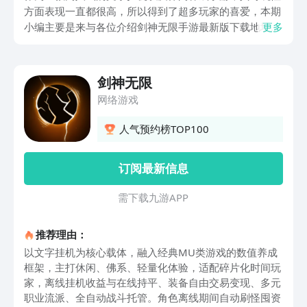
方面表现一直都很高，所以得到了超多玩家的喜爱，本期
小编主要是来与各位介绍剑神无限手游最新版下载地址，
更多
如果大家希望能更好的进入其中，解锁沉浸式体验快感，
那么就应该去选择九游，因为软件带来的手游福利最多，
关键是其中的手游不用去下载，直接能去通过云游来解锁
剑神无限
秒完，而且目前针对超多不同类型的云游也是开发了限免
网络游戏
体验的福利哦！
人气预约榜TOP100
订阅最新信息
需 下 载 九 游 A P P
推荐理由：
以文字挂机为核心载体，融入经典MU类游戏的数值养成
框架，主打休闲、佛系、轻量化体验，适配碎片化时间玩
家，离线挂机收益与在线持平、装备自由交易变现、多元
职业流派、全自动战斗托管。角色离线期间自动刷怪囤资