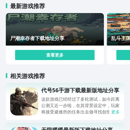
最新游戏推荐
尸潮幸存者下载地址分享
乱斗王
查看更多
相关游戏推荐
代号56手游下载最新版地址分享
这款游戏已经经过了多轮测试，如今距离
公测又近一步啦，在其背景设定中，玩家
将接受避难所的任务出去做寻找创世之
更多
核，那么该游戏在哪里可以玩呢？下面将
带来代号56手游下载最新版地址分享，
无限暖暖最新版下载地址分享