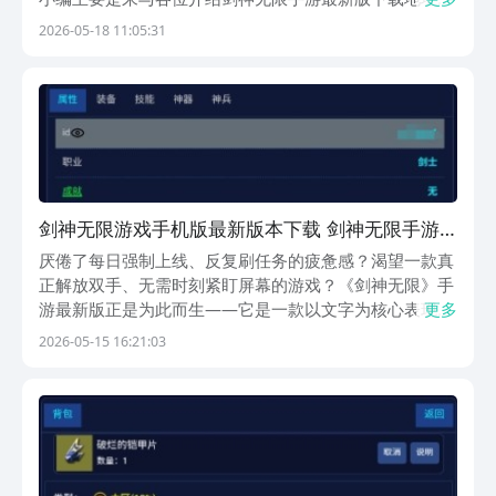
如果大家希望能更好的进入其中，解锁沉浸式体验快感，
2026-05-18 11:05:31
那么就应该去选择九游，因为软件带来的手游福利最多，
关键是其中的手游不用去下载，直接能去通过云游来解
锁...
剑神无限游戏手机版最新版本下载 剑神无限手游
安卓iOS安装包获取指南
厌倦了每日强制上线、反复刷任务的疲惫感？渴望一款真
正解放双手、无需时刻紧盯屏幕的游戏？《剑神无限》手
游最新版正是为此而生——它是一款以文字为核心表现形
更多
式的轻量化挂机RPG，主打“真离线、零损耗、全自动”体
2026-05-15 16:21:03
验，让江湖成长不再被时间绑架。《剑神无限》最新下载
预约地址》》》》》#剑神无限#《《《《《点击上