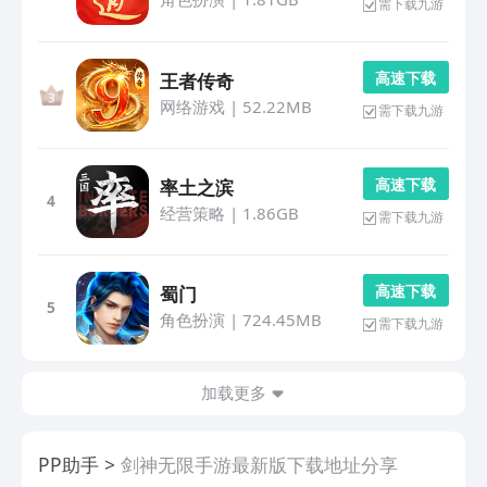
需下载九游
高 速 下 载
王者传奇
网络游戏
|
52.22MB
需下载九游
高 速 下 载
率土之滨
4
经营策略
|
1.86GB
需下载九游
高 速 下 载
蜀门
5
角色扮演
|
724.45MB
需下载九游
加载更多
PP助手
剑神无限手游最新版下载地址分享