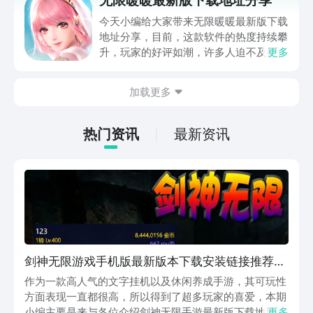
想体验的玩家可以看看本期内容哦，下面
还有具体的玩法会一同分享给各位玩家，
今天小编给大家带来无限暖暖最新版下载
希望能帮到大家。
地址分享，目前，这款软件的热度持续攀
升，玩家的好评如潮，许多人迫不及待地
更多
想要体验这个软件中的相关内容。因此，
今天的内容旨在帮助大家更全面地了解这
加载更多
款软件，并指导大家如何高效地下载。感
兴趣的玩家，请不要错过这个机会！
热门资讯
最新资讯
剑神无限游戏手机版最新版本下载安装链接推荐
剑神无限手游最新版下载渠道分享
作为一款高人气的文字挂机以及休闲养成手游，其可玩性
方面表现一直都很高，所以得到了超多玩家的喜爱，本期
小编主要是来与各位介绍剑神无限手游最新版下载地址，
更多